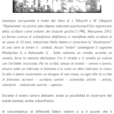
L’esempio surriportato è tratto dal libro di J. Olbrycht e W. Chłopicki
“Wypowiedzi na piśmie jako objawy zaburzeń psychicznych”(Le espressioni
della scrittura come sintomi dei disturbi psichici”) PWL, Warszawa 1955.
La forma cronica di schizofrenia ebefrenica si manifesta nella scrittura di
un uomo di 52 anni, industriale. Nella lettera si osservano le “illustrazioni”
di una serie di timbri e simboli. Alcuni “timbri” contengono il cognome
Wladyslaw G. e Aleksander G. . Sotto vediamo un ritratto, accanto un
cavallo, forse lo stemma dell’autore. Fra il ritratto e il cavallo un violino
con l’archetto incrociato. Poi la scritta: amour et travail – amore e lavoro,
ancora sotto un indirizzo in francese e in cima un altro indirizzo in russo.
In alto a destra osserviamo un disegno di una mano, su ogni dito la scritta
in francese: ecrivain – scrittore, savant – scienziato, artiste – artista,
industriel – industriale, ouvrier – operaio.
Durante il nostro lavoro abbiamo avuto la possibilità di osservare dei
malati mentali, anche schizofrenici.
In concomitanza di differenti fattori esterni ci si è accorti che il