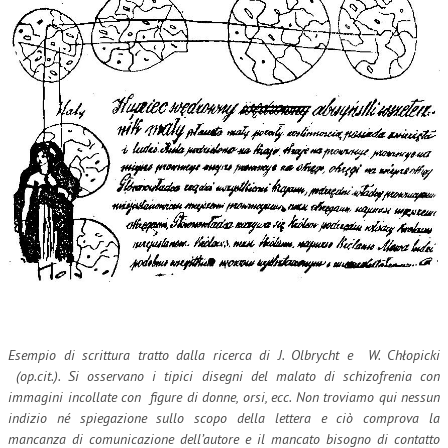
Esempio di scrittura tratto dalla ricerca di J. Olbrycht e W. Chłopicki
(op.cit.). Si osservano i tipici disegni del malato di schizofrenia con
immagini incollate con figure di donne, orsi, ecc. Non troviamo qui nessun
indizio né spiegazione sullo scopo della lettera e ciò comprova la
mancanza di comunicazione dell’autore e il mancato bisogno di contatto