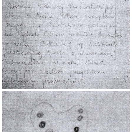
L’UMANISTA
DIRITTO
DIRITTO PENALE D’IMPRESA
DIRITTO DEL LAVORO
DIRITTO DEL WEB
DIRITTO DELLE IMPRESE IN CRISI
CRIMINOLOGIA E CRIMINALISTICA
SICUREZZA SUL LAVORO
FISCO
DIRITTO TRIBUTARIO
FISCALITÀ INTERNAZIONALE
TAX RISK MANAGEMENT