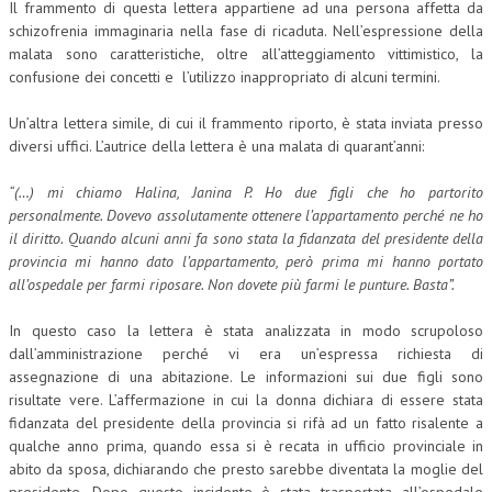
Il frammento di questa lettera appartiene ad una persona affetta da
schizofrenia immaginaria nella fase di ricaduta. Nell’espressione della
malata sono caratteristiche, oltre all’atteggiamento vittimistico, la
confusione dei concetti e l’utilizzo inappropriato di alcuni termini.
Un’altra lettera simile, di cui il frammento riporto, è stata inviata presso
diversi uffici. L’autrice della lettera è una malata di quarant’anni:
“(…) mi chiamo Halina, Janina P. Ho due figli che ho partorito
personalmente. Dovevo assolutamente ottenere l’appartamento perché ne ho
il diritto. Quando alcuni anni fa sono stata la fidanzata del presidente della
provincia mi hanno dato l’appartamento, però prima mi hanno portato
all’ospedale per farmi riposare. Non dovete più farmi le punture. Basta”.
In questo caso la lettera è stata analizzata in modo scrupoloso
dall’amministrazione perché vi era un’espressa richiesta di
assegnazione di una abitazione. Le informazioni sui due figli sono
risultate vere. L’affermazione in cui la donna dichiara di essere stata
fidanzata del presidente della provincia si rifà ad un fatto risalente a
qualche anno prima, quando essa si è recata in ufficio provinciale in
abito da sposa, dichiarando che presto sarebbe diventata la moglie del