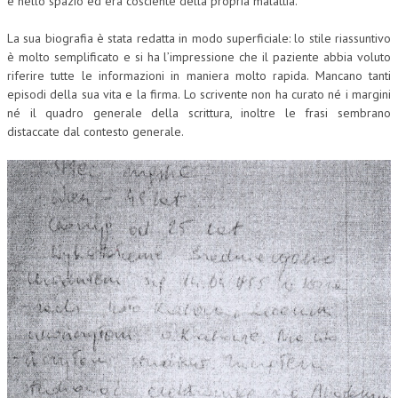
e nello spazio ed era cosciente della propria malattia.
COLLABORA CON NOI
La sua biografia è stata redatta in modo superficiale: lo stile riassuntivo
è molto semplificato e si ha l’impressione che il paziente abbia voluto
ECONOMIA
riferire tutte le informazioni in maniera molto rapida. Mancano tanti
episodi della sua vita e la firma. Lo scrivente non ha curato né i margini
CORPORATE SOCIAL RESPONSIBILITY
né il quadro generale della scrittura, inoltre le frasi sembrano
distaccate dal contesto generale.
ECONOMIA DELL’ARTE
INTERNAZIONALIZZAZIONE
HUMAN RESOURCES
RISORSE UMANE
MARKETING
TREASURY IN FINANCIAL SERVICES
RISK MANAGEMENT
SVILUPPO SOSTENIBILE
PERSONA E CITTÀ