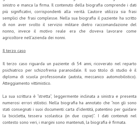
sinistro e manca la firma. Il contenuto della biografia comprende i dati
NEWS
più significativi, corrispondenti alla verità. L’autore utilizza sia frasi
semplici che frasi complesse. Nella sua biografia il paziente ha scritto
ARCHIVIO EVENTI (FINO AL 2022)
di non aver svolto il servizio militare dietro raccomandazione del
nonno, invece il motivo reale era che doveva lavorare come
CORSI ENTI TERZI
agricoltore nell’azienda dei nonni.
PUBBLICAZIONI
Il terzo caso
BOLLETTINO FINANZIAMENTI
Il terzo caso riguarda un paziente di 54 anni, ricoverato nel reparto
psichiatrico per schizofrenia paranoidale. Il suo titolo di studio è il
TELEGRAM
diploma di scuola professionale (autista, meccanico automobilistico).
Atteggiamento vittimistico.
DOCUMENTI
La sua scrittura è “stretta”, leggermente inclinata a sinistra e presenta
MANUALI E MONOGRAFIE
numerosi errori stilistici. Nella biografia ha annotato che “non gli sono
stati consegnati i suoi documenti: carta d’identità, patentino per guidare
TESI DI LAUREA
la bicicletta, tessera scolastica (in due copie)”. I dati contenuti nel
contesto sono veri, i margini sono mantenuti, la biografia è firmata.
MATERIALE DIDATTICO
INVITI E PROMOZIONI