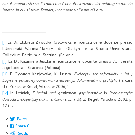
con il mondo esterno. Il contenuto è una illustrazione del patologico mondo
interno in cui si trova l’autore, incomprensibile per gli altri.
[i]
La Dr. Elżbieta Żywucka-Kozłowska è ricercatrice e docente presso
l’Università Warmia-Mazury di Olsztyn e la Scuola Universitaria
Collegium Balticum di Stettino (Polonia)
[ii]
La Dr. Kazimiera Juszka è ricercatrice e docente presso l’Università
Jagiellonica – Cracovia (Polonia)
[iii]
E. Żywucka-Kozłowska, K. Juszka,
Życiorysy schizofreników ( in) )
Logiczne podstawy opiniowania ekspertyz dokumentów a praktyka
( a cura
di) Zdzisław Kegel, Wrocław 2006, ”
[iv]
M Leśniak,
Z badań nad grafizmem psychopatόw
in
Problematyka
dowodu z ekspertyzy dokumentόw
, (a cura di). Z. Kegel; Wrocław 2002, p.
1293.
Tweet
Share
0
Reddit