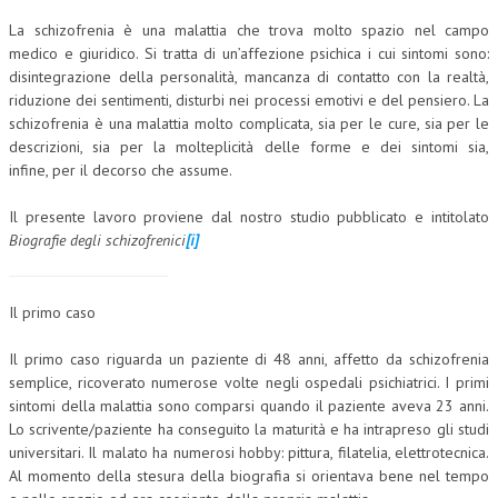
La schizofrenia è una malattia che trova molto spazio nel campo
CORSI CE.S.E.D.
medico e giuridico. Si tratta di un’affezione psichica i cui sintomi sono:
ARCHIVIO CORSI 2015
disintegrazione della personalità, mancanza di contatto con la realtà,
riduzione dei sentimenti, disturbi nei processi emotivi e del pensiero.
La
DIVENTA SOCIO
schizofrenia è una malattia molto complicata, sia per le cure, sia per le
descrizioni, sia per la molteplicità delle forme e dei sintomi sia,
BROCHURE CE.S.E.D.
infine, per il decorso che assume.
LA RIVISTA
Il presente lavoro proviene dal nostro studio pubblicato e intitolato
Biografie degli schizofrenici
[i]
LA RIVISTA
COMITATO SCIENTIFICO
Il primo caso
COMITATO EDITORIALE
Il primo caso riguarda un paziente di 48 anni, affetto da schizofrenia
REDAZIONE
semplice, ricoverato numerose volte negli ospedali psichiatrici. I primi
sintomi della malattia sono comparsi quando il paziente aveva 23 anni.
PEER REVIEW
Lo scrivente/paziente ha conseguito la maturità e ha intrapreso gli studi
universitari. Il malato ha numerosi hobby: pittura, filatelia, elettrotecnica.
CODICE ETICO
Al momento della stesura della biografia si orientava bene nel tempo
AUTORI