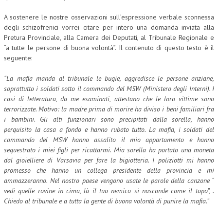
A sostenere le nostre osservazioni sull’espressione verbale sconnessa
degli schizofrenici vorrei citare per intero una domanda inviata alla
Pretura Provinciale, alla Camera dei Deputati, al Tribunale Regionale e
“a tutte le persone di buona volontà”. Il contenuto di questo testo è il
seguente:
“La mafia manda al tribunale le bugie, aggredisce le persone anziane,
soprattutto i soldati sotto il commando del MSW (Ministero degli Interni). I
casi di letteratura, da me esaminati, attestano che le loro vittime sono
terrorizzate. Motivo: la madre prima di morire ha diviso i beni familiari fra
i bambini. Gli alti funzionari sono precipitati dalla sorella, hanno
perquisito la casa a fondo e hanno rubato tutto. La mafia, i soldati del
commando del MSW hanno assalito il mio appartamento e hanno
sequestrato i miei figli per ricattarmi. Mia sorella ha portato una moneta
dal gioielliere di Varsavia per fare la bigiotteria. I poliziotti mi hanno
promesso che hanno un collega presidente della provincia e mi
ammazzeranno. N
el nostro paese
vengono usate l
e parole della canzone “
vedi quelle rovine in cima, là il tuo nemico si nasconde come il topo”, .
Chiedo al tribunale e a tutta la gente di buona volontà di punire la mafia.”