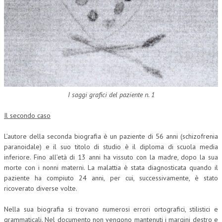
CRIMINOLOGIA TRIBUTARIA
CFC E PARADISI FISCALI
TRANSFER PRICING
PRASSI
AMMINISTRATIVA
I saggi grafici del paziente n. 1
TRIBUTARIA
Il secondo caso
GIURISPRUDENZA
L’autore della seconda biografia è un paziente di 56 anni (schizofrenia
EUROPEA
paranoidale) e il suo titolo di studio è il diploma di scuola media
inferiore. Fino all’età di 13 anni ha vissuto con la madre, dopo la sua
COSTITUZIONALE
morte con i nonni materni. La malattia è stata diagnosticata quando il
paziente ha compiuto 24 anni, per cui, successivamente, è stato
CIVILE
ricoverato diverse volte.
TRIBUTARIA
Nella sua biografia si trovano numerosi errori ortografici, stilistici e
PENALE
grammaticali. Nel documento non vengono mantenuti i margini destro e