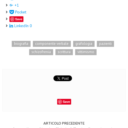
+1
Pocket
Save
LinkedIn
0
biografia
componente verbale
grafologia
pazienti
schizofrenia
scrittura
vittimismo
Save
ARTICOLO PRECEDENTE