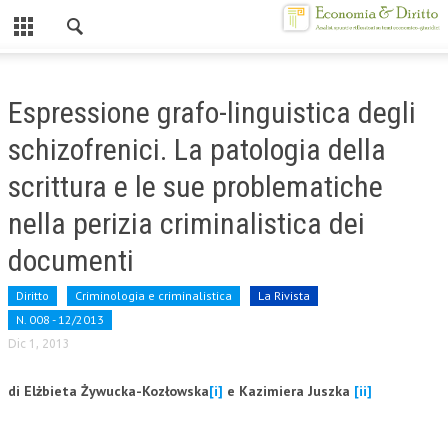
Chiuso
HOME
Espressione grafo-linguistica degli
CHI SIAMO
schizofrenici. La patologia della
MISSION
scrittura e le sue problematiche
CONTATTI
nella perizia criminalistica dei
CENTRO STUDI
documenti
ATTO COSTITUTIVO E STATUTO
Diritto
Criminologia e criminalistica
La Rivista
N. 008 - 12/2013
ORGANIZZAZIONE
Dic 1, 2013
OBIETTIVI
di Elżbieta Żywucka-Kozłowska
[i]
e Kazimiera Juszka
[ii]
DIREZIONE SCIENTIFICA
ALTA FORMAZIONE