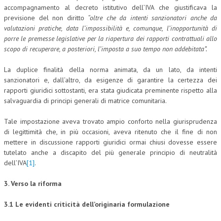
accompagnamento al decreto istitutivo dell’IVA che giustificava la
CRIMINOLOGIA TRIBUTARIA
previsione del non diritto
“oltre che da intenti sanzionatori anche da
valutazioni pratiche, data l’impossibilità e, comunque, l’inopportunità di
CFC E PARADISI FISCALI
porre le premesse legislative per la riapertura dei rapporti contrattuali allo
scopo di recuperare, a posteriori, l’imposta a suo tempo non addebitata”.
TRANSFER PRICING
PRASSI
La duplice finalità della norma animata, da un lato, da intenti
sanzionatori e, dall’altro, da esigenze di garantire la certezza dei
AMMINISTRATIVA
rapporti giuridici sottostanti, era stata giudicata preminente rispetto alla
salvaguardia di principi generali di matrice comunitaria.
TRIBUTARIA
Tale impostazione aveva trovato ampio conforto nella giurisprudenza
GIURISPRUDENZA
di legittimità che, in più occasioni, aveva ritenuto che il fine di non
mettere in discussione rapporti giuridici ormai chiusi dovesse essere
EUROPEA
tutelato anche a discapito del più generale principio di neutralità
COSTITUZIONALE
dell’IVA
[1]
.
CIVILE
3. Verso la riforma
TRIBUTARIA
3.1 Le evidenti criticità dell’originaria formulazione
PENALE