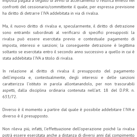
imposta pagata a seguito di avvisi di accertamento o rettifica emessi nei
confronti del cessionario/committente il quale, per espressa previsione
ha diritto di detrarre l’IVA addebitata in via di rivalsa.
Ma, il nuovo diritto di rivalsa e, specularmente, il diritto di detrazione
sono entrambi subordinati al verificarsi di specifici presupposti: la
rivalsa può essere esercitata previo e contestuale pagamento di
imposta, interessi e sanzioni; la conseguente detrazione è legittima
soltanto se esercitata entro il secondo anno successivo a quello in cui è
stata addebitata l’IVA a titolo di rivalsa.
In relazione al diritto di rivalsa il presupposto del pagamento
dell’imposta e, contestualmente, degli interessi e delle sanzioni
caratterizza l’istituto in parola allontanandolo, per non trascurabili
aspetti, dalla disciplina ordinaria contenuta nell’art. 18 del D.P.R. n.
633/72.
Diverso è il momento a partire dal quale è possibile addebitare l’IVA e
diverso è il presupposto.
Non rileva più, infatti, l’effettuazione dell’operazione poiché la rivalsa
potrà essere esercitata anche a distanza di diversi anni dal compimento