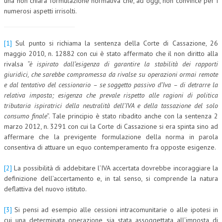
una non chiara formulazione normativa che, ad oggi, non convince per i
numerosi aspetti irrisolti.
[1]
Sul punto si richiama la sentenza della Corte di Cassazione, 26
maggio 2010, n. 12882 con cui è stato affermato che il non diritto alla
rivalsa
“è
ispirato dall’esigenza di garantire la stabilità dei rapporti
giuridici, che sarebbe compromessa da rivalse su operazioni ormai remote
e dal tentativo del cessionario – se soggetto passivo d’Iva – di detrarre la
relativa imposta; esigenza che prevale rispetto alle ragioni di politica
tributaria ispiratrici della neutralità dell’IVA e della tassazione del solo
consumo finale
”. Tale principio è stato ribadito anche con la sentenza 2
marzo 2012, n. 3291 con cui la Corte di Cassazione si era spinta sino ad
affermare che la previgente formulazione della norma in parola
consentiva di attuare un equo contemperamento fra opposte esigenze.
[2]
La possibilità di addebitare l’IVA accertata dovrebbe incoraggiare la
definizione dell’accertamento e, in tal senso, si comprende la natura
deflattiva del nuovo istituto.
[3]
Si pensi ad esempio alle cessioni intracomunitarie o alle ipotesi in
cui una determinata operazione sia stata assoggettata all’imposta di