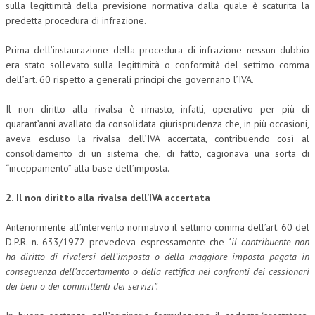
sulla legittimità della previsione normativa dalla quale è scaturita la
predetta procedura di infrazione.
COLLABORA CON NOI
Prima dell’instaurazione della procedura di infrazione nessun dubbio
ECONOMIA
era stato sollevato sulla legittimità o conformità del settimo comma
CORPORATE SOCIAL RESPONSIBILITY
dell’art. 60 rispetto a generali principi che governano l’IVA.
ECONOMIA DELL’ARTE
Il non diritto alla rivalsa è rimasto, infatti, operativo per più di
quarant’anni avallato da consolidata giurisprudenza che, in più occasioni,
INTERNAZIONALIZZAZIONE
aveva escluso la rivalsa dell’IVA accertata, contribuendo così al
consolidamento di un sistema che, di fatto, cagionava una sorta di
HUMAN RESOURCES
“inceppamento” alla base dell’imposta.
RISORSE UMANE
2.
Il non diritto alla rivalsa dell’IVA accertata
MARKETING
Anteriormente all’intervento normativo il settimo comma dell’art. 60 del
TREASURY IN FINANCIAL SERVICES
D.P.R. n. 633/1972 prevedeva espressamente che “
il contribuente non
ha diritto di rivalersi dell’imposta o della maggiore imposta pagata in
RISK MANAGEMENT
conseguenza dell’accertamento o della rettifica nei confronti dei cessionari
dei beni o dei committenti dei servizi”.
SVILUPPO SOSTENIBILE
PERSONA E CITTÀ