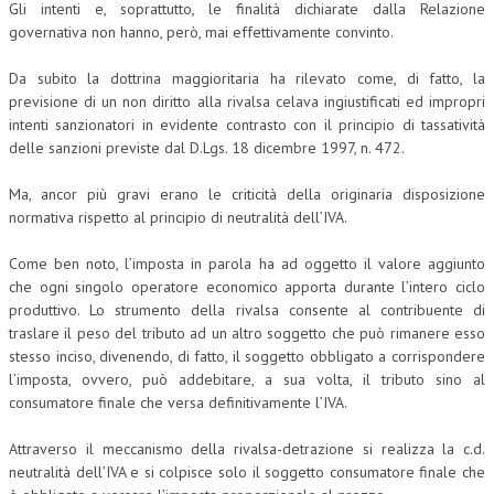
Gli intenti e, soprattutto, le finalità dichiarate dalla Relazione
governativa non hanno, però, mai effettivamente convinto.
NEWS
Da subito la dottrina maggioritaria ha rilevato come, di fatto, la
ARCHIVIO EVENTI (FINO AL 2022)
previsione di un non diritto alla rivalsa celava ingiustificati ed impropri
CORSI ENTI TERZI
intenti sanzionatori in evidente contrasto con il principio di tassatività
delle sanzioni previste dal D.Lgs. 18 dicembre 1997, n. 472.
PUBBLICAZIONI
Ma, ancor più gravi erano le criticità della originaria disposizione
BOLLETTINO FINANZIAMENTI
normativa rispetto al principio di neutralità dell’IVA.
TELEGRAM
Come ben noto, l’imposta in parola ha ad oggetto il valore aggiunto
che ogni singolo operatore economico apporta durante l’intero ciclo
DOCUMENTI
produttivo. Lo strumento della rivalsa consente al contribuente di
traslare il peso del tributo ad un altro soggetto che può rimanere esso
MANUALI E MONOGRAFIE
stesso inciso, divenendo, di fatto, il soggetto obbligato a corrispondere
l’imposta, ovvero, può addebitare, a sua volta, il tributo sino al
TESI DI LAUREA
consumatore finale che versa definitivamente l’IVA.
MATERIALE DIDATTICO
Attraverso il meccanismo della rivalsa-detrazione si realizza la c.d.
neutralità dell’IVA e si colpisce solo il soggetto consumatore finale che
INVITI E PROMOZIONI