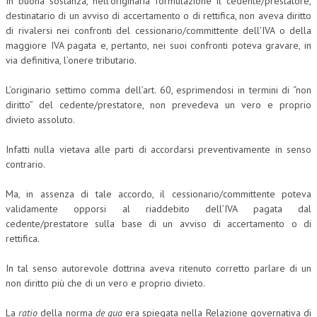
In buona sostanza, nell’originaria formulazione il cedente/prestatore,
destinatario di un avviso di accertamento o di rettifica, non aveva diritto
L’UMANISTA
di rivalersi nei confronti del cessionario/committente dell’IVA o della
maggiore IVA pagata e, pertanto, nei suoi confronti poteva gravare, in
DIRITTO
via definitiva, l’onere tributario.
DIRITTO PENALE D’IMPRESA
L’originario settimo comma dell’art. 60, esprimendosi in termini di “non
DIRITTO DEL LAVORO
diritto” del cedente/prestatore, non prevedeva un vero e proprio
divieto assoluto.
DIRITTO DEL WEB
Infatti nulla vietava alle parti di accordarsi preventivamente in senso
DIRITTO DELLE IMPRESE IN CRISI
contrario.
CRIMINOLOGIA E CRIMINALISTICA
Ma, in assenza di tale accordo, il cessionario/committente poteva
SICUREZZA SUL LAVORO
validamente opporsi al riaddebito dell’IVA pagata dal
cedente/prestatore sulla base di un avviso di accertamento o di
FISCO
rettifica.
DIRITTO TRIBUTARIO
In tal senso autorevole dottrina aveva ritenuto corretto parlare di un
non diritto più che di un vero e proprio divieto.
FISCALITÀ INTERNAZIONALE
TAX RISK MANAGEMENT
La
ratio
della norma
de qua
era spiegata nella Relazione governativa di