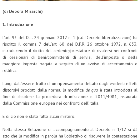
CORSI CE.S.E.D.
(di Debora Mirarchi)
ARCHIVIO CORSI 2015
1.
Introduzione
DIVENTA SOCIO
L’art. 93 del D.L. 24 gennaio 2012 n. 1 (c.d. Decreto liberalizzazioni) ha
BROCHURE CE.S.E.D.
riscritto il comma 7 dell’art. 60 del D.P.R. 26 ottobre 1972, n. 633,
introducendo il diritto del cedente/prestatore di rivalersi nei confronti
LA RIVISTA
di cessionari di beni/committenti di servizi, dell’imposta o della
maggiore imposta pagata a seguito di un avviso di
accertamento o
rettifica.
LA RIVISTA
COMITATO SCIENTIFICO
Lungi dall’essere frutto di un ripensamento dettato dagli evidenti effetti
distorsivi prodotti dalla norma, la modifica
de qua
è stata introdotta al
COMITATO EDITORIALE
fine di chiudere la procedura di infrazione n. 2011/4081, instaurata
dalla Commissione europea nei confronti dell’Italia.
REDAZIONE
E di ciò non è stato fatto alcun mistero.
PEER REVIEW
CODICE ETICO
Nella stessa Relazione di accompagnamento al Decreto n. 1/12 si dà
atto che la modifica in parola ha l’obiettivo di risolvere la contestazione
AUTORI