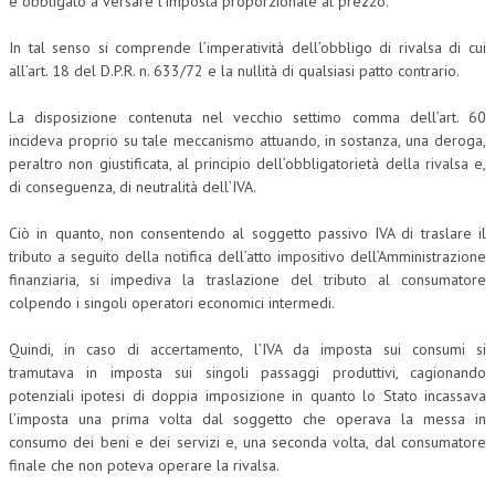
è obbligato a versare l’imposta proporzionale al prezzo.
In tal senso si comprende l’imperatività dell’obbligo di rivalsa di cui
all’art. 18 del D.P.R. n. 633/72 e la nullità di qualsiasi patto contrario.
La disposizione contenuta nel vecchio settimo comma dell’art. 60
incideva proprio su tale meccanismo attuando, in sostanza, una deroga,
peraltro non giustificata, al principio dell’obbligatorietà della rivalsa e,
di conseguenza, di neutralità dell’IVA.
Ciò in quanto, non consentendo al soggetto passivo IVA di traslare il
tributo a seguito della notifica dell’atto impositivo dell’Amministrazione
finanziaria, si impediva la traslazione del tributo al consumatore
colpendo i singoli operatori economici intermedi.
Quindi, in caso di accertamento, l’IVA da imposta sui consumi si
tramutava in imposta sui singoli passaggi produttivi, cagionando
potenziali ipotesi di doppia imposizione in quanto lo Stato incassava
l’imposta una prima volta dal soggetto che operava la messa in
consumo dei beni e dei servizi e, una seconda volta, dal consumatore
finale che non poteva operare la rivalsa.