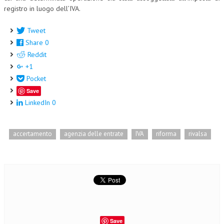
registro in luogo dell’IVA.
Tweet
Share
0
Reddit
+1
Pocket
Save
LinkedIn
0
accertamento
agenzia delle entrate
IVA
riforma
rivalsa
Save