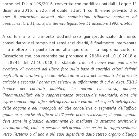
anche nel D.L. n. 193/2016, convertito con modificazioni dalla Legge 1°
dicembre 2016, n. 225, nel quale, all’art. 1, co. 8, viene previsto che:
«
per il patrocinio davanti alle commissioni tributarie continua ad
applicarsi l’art. 11, co. 2, del decreto legislativo 31 dicembre 1992, n. 546
».
A conferma e chiarimento dell’indirizzo giurisprudenziale di merito
consolidatosi nel tempo nei sensi anzi chiariti, è finalmente intervenuta
– a mettere un punto fermo alla querelle – la Suprema Corte di
Cassazione che, con recentissime pronunce n. 28684 del 10.10.2018 e
n. 28741 del 23.10.2018, ha stabilito che: «
il nuovo ente può anche
avvalersi di avvocati del libero foro sulla base di specifici criteri definiti
negli atti di carattere generale deliberati ai sensi del comma 5 del presente
articolo e secondo i parametri selettivi di affidamento di cui al d.lgs. 50/16
(codice dei contratti pubblici). La norma ha esteso, dunque,
l’inammissibilità della rappresentanza processuale volontaria, oltre che
espressamente agli uffici dell’Agenzia delle entrate ed a quelli dell’Agenzia
delle dogane e dei monopoli ed alle cancellerie o segreteria dell’ufficio
giudiziario, anche all’ufficio dell’Agente della riscossione, il quale quindi
deve stare in giudizio direttamente (o mediante la struttura territoriale
sovraordinata), cioè in persona dell’organo che ne ha la rappresentanza
verso l’esterno o di uno o più suoi dipendenti dallo stesso organo all’uopo