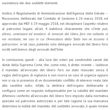
sussistenza dei due suddetti elementi.
Inoltre, il Regolamento di Amministrazione dell’Agenzia delle Entrate –
Riscossione, deliberato dal Comitato di Gestione il 26 marzo 2018, ed
approvato dal MEF il 19 maggio 2018, nel disciplinare l’aspetto relativo
al patrocinio legale, all’art. 4 stabilisce chiaramente che «
l’ente può,
altresì, continuare ad avvalersi di avvocati del libero foro ma soltanto in
via residuale, nei casi in cui l’Avvocatura dello Stato non ne assuma il
patrocinio
»; in tal caso, potendo solo delegare avvocati del libero foro
iscritti nell’elenco degli avvocati dell’Ente.
In conclusione, quindi – alla luce dei criteri più condivisibili sanciti dal
dictat della Suprema Corte, che, come noto, è diritto vivente – laddove
il mandato all’avvocato del libero foro sia stato rilasciato senza il
vaglio dell’organo di vigilanza e non ricorra un caso di urgenza oppure
non si sia in presenza di un documentato conflitto di interessi reale, tale
atto sarebbe nullo; infatti, la delibera dell’organo deliberante si
configura come un requisito indispensabile per la validità del mandato
difensivo conferito all’avvocato del libero foro imposto dalla normativa
speciale sul patrocinio autorizzato e per tale ragione la sua mancanza
determina la nullità del mandato del suddetto avvocato, il quale rimane