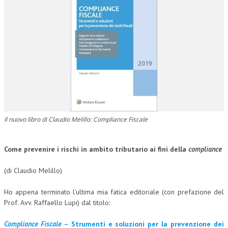
CORSI CE.S.E.D.
ARCHIVIO CORSI 2015
DIVENTA SOCIO
BROCHURE CE.S.E.D.
LA RIVISTA
LA RIVISTA
Il nuovo libro di Claudio Melillo: Compliance Fiscale
COMITATO SCIENTIFICO
Come prevenire i rischi in ambito tributario ai fini della
compliance
COMITATO EDITORIALE
(di Claudio Melillo)
REDAZIONE
PEER REVIEW
H
o appena terminato l’ultima mia fatica editoriale (con prefazione del
Prof. Avv. Raffaello Lupi) dal titolo:
CODICE ETICO
Compliance Fiscale
– Strumenti e soluzioni per la prevenzione dei
AUTORI