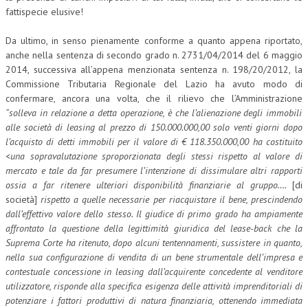
fattispecie elusive!
Da ultimo, in senso pienamente conforme a quanto appena riportato,
anche nella sentenza di secondo grado n. 2731/04/2014 del 6 maggio
2014, successiva all’appena menzionata sentenza n. 198/20/2012, la
Commissione Tributaria Regionale del Lazio ha avuto modo di
confermare, ancora una volta, che il rilievo che l’Amministrazione
“solleva in relazione a detta operazione, è che l’alienazione degli immobili
alle società di leasing al prezzo di 150.000.000,00 solo venti giorni dopo
l’acquisto di detti immobili per il valore di € 118.350.000,00 ha costituito
<una sopravalutazione sproporzionata degli stessi rispetto al valore di
mercato e tale da far presumere l’intenzione di dissimulare altri rapporti
ossia a far ritenere ulteriori disponibilità finanziarie al gruppo….
[di
società]
rispetto a quelle necessarie per riacquistare il bene, prescindendo
dall’effettivo valore dello stesso. Il giudice di primo grado ha ampiamente
affrontato la questione della legittimità giuridica del lease-back che la
Suprema Corte ha ritenuto, dopo alcuni tentennamenti, sussistere in quanto,
nella sua configurazione di vendita di un bene strumentale dell’impresa e
contestuale concessione in leasing dall’acquirente concedente al venditore
utilizzatore, risponde alla specifica esigenza delle attività imprenditoriali di
potenziare i fattori produttivi di natura finanziaria, ottenendo immediata