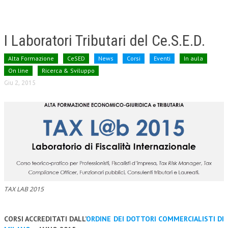
I Laboratori Tributari del Ce.S.E.D.
Alta Formazione
CeSED
News
Corsi
Eventi
In aula
On line
Ricerca & Sviluppo
Giu 2, 2015
TAX LAB 2015
CORSI ACCREDITATI DALL’
ORDINE DEI DOTTORI COMMERCIALISTI DI