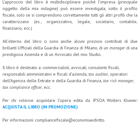
L’approccio del libro è multidisciplinare poiché l’impresa (principale
oggetto della mia indagine) può essere investigata, sotto il profilo
L’UMANISTA
fiscale, solo se si comprendono correttamente tutti gli altri profili che la
caratterizzano (es., organizzativo, legale, societario, contabile,
DIRITTO
finanziario, ecc.)
DIRITTO PENALE D’IMPRESA
All’interno del libro ci sono anche alcuni preziosi contributi di due
DIRITTO DEL LAVORO
brillanti Ufficiali della Guardia di Finanza di Milano, di un
manager
di una
prestigiosa Azienda e di un Avvocato del mio Studio.
DIRITTO DEL WEB
Il libro è destinato a: commercialisti, avvocati, consulenti fiscali,
DIRITTO DELLE IMPRESE IN CRISI
responsabili amministrativi e fiscali d’azienda,
tax auditor
, operatori
CRIMINOLOGIA E CRIMINALISTICA
dell’Agenzia delle Entrate e della Guardia di Finanza,
tax risk manager
,
tax compliance officer
, ecc.
SICUREZZA SUL LAVORO
Per chi volesse acquistare l’opera edita da IPSOA Wolters Kluwer:
FISCO
ACQUISTA IL LIBRO (IN PROMOZIONE)
DIRITTO TRIBUTARIO
Per informazioni:
compliancefiscale@economiaediritto.
FISCALITÀ INTERNAZIONALE
TAX RISK MANAGEMENT