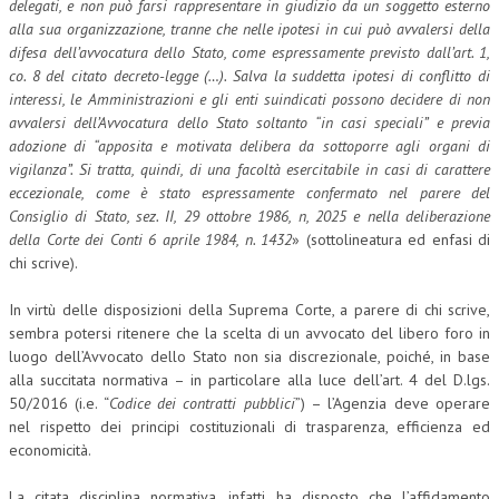
delegati, e non può farsi rappresentare in giudizio da un soggetto esterno
alla sua organizzazione, tranne che nelle ipotesi in cui può avvalersi della
difesa dell’avvocatura dello Stato, come espressamente previsto dall’art. 1,
co. 8 del citato decreto-legge (…). Salva la suddetta ipotesi di conflitto di
interessi, le Amministrazioni e gli enti suindicati possono decidere di non
avvalersi dell’Avvocatura dello Stato soltanto “in casi speciali” e previa
adozione di “apposita e motivata delibera da sottoporre agli organi di
vigilanza”. Si tratta, quindi, di una facoltà esercitabile in casi di carattere
eccezionale, come è stato espressamente confermato nel parere del
Consiglio di Stato, sez. II, 29 ottobre 1986, n, 2025 e nella deliberazione
della Corte dei Conti 6 aprile 1984, n. 1432
» (sottolineatura ed enfasi di
chi scrive).
In virtù delle disposizioni della Suprema Corte, a parere di chi scrive,
sembra potersi ritenere che la scelta di un avvocato del libero foro in
luogo dell’Avvocato dello Stato non sia discrezionale, poiché, in base
alla succitata normativa – in particolare alla luce dell’art. 4 del D.lgs.
50/2016 (i.e. “
Codice dei contratti pubblici
”) – l’Agenzia deve operare
nel rispetto dei principi costituzionali di trasparenza, efficienza ed
economicità.
La citata disciplina normativa, infatti, ha disposto che l’affidamento