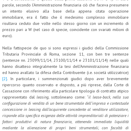
parole, secondo l’Amministrazione finanziaria ciò che faceva presumere
un intento elusivo alla base della appena citata operazione
immobiliare, era il fatto che il medesimo complesso immobiliare
risultava ceduto due volte nello stesso giorno con un incremento di
prezzo pari a W (nel caso di specie, coincidente con svariati milioni di
euro).
Nella fattispecie de quo si sono espressi i giudici della Commissione
Tributaria Provinciale di Roma, sezione 11, con ben tre sentenze
(sentenze nn. 23099/11/14, 23100/11/14 e 23101/11/14) nelle quali
hanno disatteso integralmente la tesi dell’Amministrazione finanziaria
ed hanno avallato la difesa della Contribuente (i.e. società utilizzatrice)
[2]
. In particolare, i summenzionati giudici dopo aver brevemente
ripercorso quanto osservato e disposto, a più riprese, dalla Corte di
Cassazione con riferimento alla particolare tipologia di contratto atipico
rappresentato dal
leasing
, sottolineano come:
“il lease-back, nella sua
configurazione di vendita di un bene strumentale dell’impresa e contestuale
concessione in leasing dall’acquirente concedente al venditore utilizzatore,
risponde alla specifica esigenza delle attività imprenditoriali di potenziare i
fattori produttivi di natura finanziaria, ottenendo immediata liquidità
mediante la alienazione di propri beni strumentali, con facoltà di