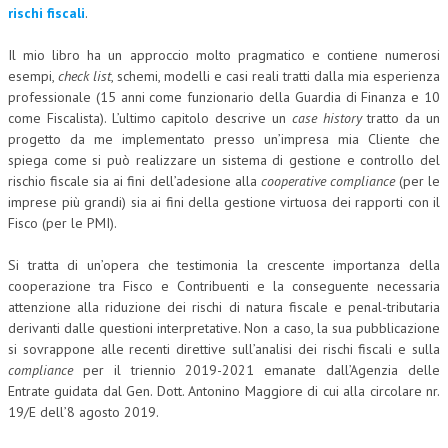
rischi fiscali
.
COLLABORA CON NOI
Il mio libro ha un approccio molto pragmatico e contiene numerosi
ECONOMIA
esempi,
check list
, schemi, modelli e casi reali tratti dalla mia esperienza
professionale (15 anni come funzionario della Guardia di Finanza e 10
CORPORATE SOCIAL RESPONSIBILITY
come Fiscalista).
L’ultimo capitolo descrive un
case history
tratto da un
progetto da me implementato presso un’impresa mia Cliente che
ECONOMIA DELL’ARTE
spiega come si può realizzare un sistema di gestione e controllo del
rischio fiscale sia ai fini dell’adesione alla
cooperative compliance
(per le
INTERNAZIONALIZZAZIONE
imprese più grandi) sia ai fini della gestione virtuosa dei rapporti con il
Fisco (per le PMI).
HUMAN RESOURCES
RISORSE UMANE
Si tratta di un’opera che testimonia la crescente importanza della
cooperazione tra Fisco e Contribuenti e la conseguente necessaria
MARKETING
attenzione alla riduzione dei rischi di natura fiscale e penal-tributaria
derivanti dalle questioni interpretative. Non a caso, la sua pubblicazione
TREASURY IN FINANCIAL SERVICES
si sovrappone alle recenti direttive sull’analisi dei rischi fiscali e sulla
compliance
per il triennio 2019-2021 emanate dall’Agenzia delle
RISK MANAGEMENT
Entrate guidata dal Gen. Dott. Antonino Maggiore di cui alla circolare nr.
SVILUPPO SOSTENIBILE
19/E dell’8 agosto 2019.
PERSONA E CITTÀ