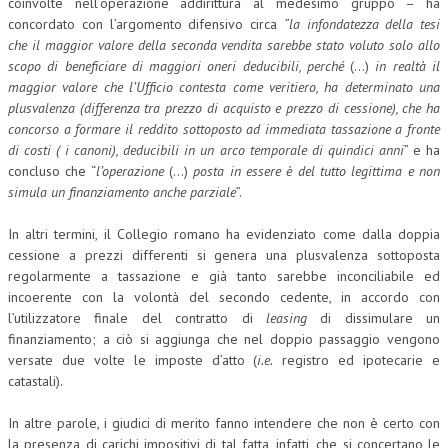
coinvolte nell’operazione addirittura al medesimo gruppo – ha
concordato con l’argomento difensivo circa
“la infondatezza della tesi
che il maggior valore della seconda vendita sarebbe stato voluto solo allo
scopo di beneficiare di maggiori oneri deducibili, perché
(…)
in realtà il
maggior valore che l’Ufficio contesta come veritiero, ha determinato una
plusvalenza (differenza tra prezzo di acquisto e prezzo di cessione), che ha
concorso a formare il reddito sottoposto ad immediata tassazione a fronte
di costi ( i canoni), deducibili in un arco temporale di quindici anni
” e ha
concluso che “
l’operazione
(…)
posta in essere è del tutto legittima e non
simula un finanziamento anche parziale
”.
In altri termini, il Collegio romano ha evidenziato come dalla doppia
cessione a prezzi differenti si genera una plusvalenza sottoposta
regolarmente a tassazione e già tanto sarebbe inconciliabile ed
incoerente con la volontà del secondo cedente, in accordo con
l’utilizzatore finale del contratto di
leasing
di dissimulare un
finanziamento; a ciò si aggiunga che nel doppio passaggio vengono
versate due volte le imposte d’atto (
i.e.
registro ed ipotecarie e
catastali).
In altre parole, i giudici di merito fanno intendere che non è certo con
la presenza di carichi impositivi di tal fatta, infatti, che si concertano le