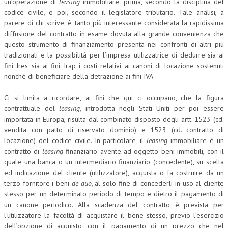
un’operazione di
leasing
immobiliare, prima, secondo la disciplina del
codice civile, e poi, secondo il legislatore tributario. Tale analisi, a
parere di chi scrive, è tanto più interessante considerata la rapidissima
diffusione del contratto in esame dovuta alla grande convenienza che
questo strumento di finanziamento presenta nei confronti di altri più
tradizionali e la possibilità per l’impresa utilizzatrice di dedurre sia ai
fini Ires sia ai fini Irap i costi relativi ai canoni di locazione sostenuti
nonché di beneficiare della detrazione ai fini IVA.
Ci si limita a ricordare, ai fini che qui ci occupano, che la figura
contrattuale del
leasing
, introdotta negli Stati Uniti per poi essere
importata in Europa, risulta dal combinato disposto degli artt. 1523 (cd.
vendita con patto di riservato dominio) e 1523 (cd. contratto di
locazione) del codice civile. In particolare, il
leasing
immobiliare è un
contratto di
leasing
finanziario avente ad oggetto beni immobili, con il
quale una banca o un intermediario finanziario (concedente), su scelta
ed indicazione del cliente (utilizzatore), acquista o fa costruire da un
terzo fornitore i beni
de quo
, al solo fine di concederli in uso al cliente
stesso per un determinato periodo di tempo e dietro il pagamento di
un canone periodico. Alla scadenza del contratto è prevista per
l’utilizzatore la facoltà di acquistare il bene stesso, previo l’esercizio
dell’opzione di acquisto, con il pagamento di un prezzo che nel