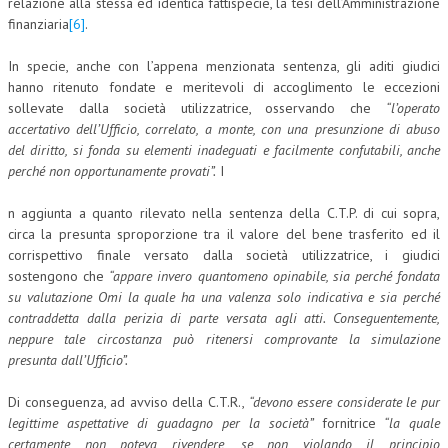
relazione alla stessa ed identica fattispecie, la tesi dell’Amministrazione
finanziaria
[6]
.
In specie, anche con l’appena menzionata sentenza, gli aditi giudici
hanno ritenuto fondate e meritevoli di accoglimento le eccezioni
sollevate dalla società utilizzatrice, osservando che
“l’operato
accertativo dell’Ufficio, correlato, a monte, con una presunzione di abuso
del diritto, si fonda su elementi inadeguati e facilmente confutabili, anche
perché non opportunamente provati”.
I
n aggiunta a quanto rilevato nella sentenza della C.T.P. di cui sopra,
circa la presunta sproporzione tra il valore del bene trasferito ed il
corrispettivo finale versato dalla società utilizzatrice, i giudici
sostengono che
“appare invero quantomeno opinabile, sia perché fondata
su valutazione Omi la quale ha una valenza solo indicativa e sia perché
contraddetta dalla perizia di parte versata agli atti. Conseguentemente,
neppure tale circostanza può ritenersi comprovante la simulazione
presunta dall’Ufficio”.
Di conseguenza, ad avviso della C.T.R.,
“devono essere considerate le pur
legittime aspettative di guadagno per la società”
fornitrice
“la quale
certamente non poteva rivendere, se non violando il principio