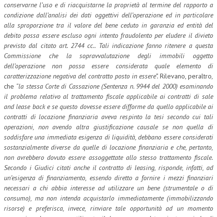
conservarne l’uso e di riacquistarne la proprietà al termine del rapporto a
condizione dall’analisi dei dati oggettivi dell’operazione ed in particolare
alla sproporzione tra il valore del bene ceduto in garanzia ed entità del
debito possa essere escluso ogni intento fraudolento per eludere il divieto
previsto dal citato art. 2744 cc.. Tali indicazione fanno ritenere a questa
Commissione che la sopravvalutazione degli immobili oggetto
dell’operazione non possa essere considerata quale elemento di
caratterizzazione negativa del contratto posto in essere”.
Rilevano, peraltro
,
che
“la stessa Corte di Cassazione (Sentenza n. 9944 del 2000) esaminando
il problema relativo al trattamento fiscale applicabile ai contratti di sale
and lease back e se questo dovesse essere difforme da quello applicabile ai
contratti di locazione finanziaria aveva respinto la tesi secondo cui tali
operazioni, non avendo altra giustificazione causale se non quella di
soddisfare una immediata esigenza di liquidità, debbano essere considerati
sostanzialmente diverse da quelle di locazione finanziaria e che, pertanto,
non avrebbero dovuto essere assoggettate allo stesso trattamento fiscale.
Secondo i Giudici citati anche il contratto di leasing, risponde, infatti, ad
un’esigenza di finanziamento, essendo diretto a fornire i mezzi finanziari
necessari a chi abbia interesse ad utilizzare un bene (strumentale o di
consumo), ma non intenda acquistarlo immediatamente (immobilizzando
risorse) e preferisca, invece, rinviare tale opportunità ad un momento