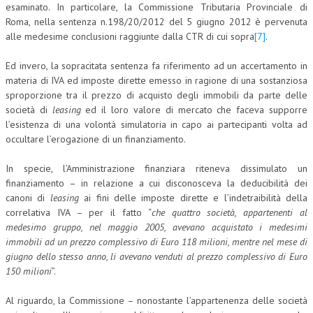
esaminato. In particolare, la Commissione Tributaria Provinciale di
Roma, nella sentenza n.198/20/2012 del 5 giugno 2012 è pervenuta
alle medesime conclusioni raggiunte dalla CTR di cui sopra
[7]
.
Ed invero, la sopracitata sentenza fa riferimento ad un accertamento in
materia di IVA ed imposte dirette emesso in ragione di una sostanziosa
sproporzione tra il prezzo di acquisto degli immobili da parte delle
società di
leasing
ed il loro valore di mercato che faceva supporre
l’esistenza di una volontà simulatoria in capo ai partecipanti volta ad
occultare l’erogazione di un finanziamento.
In specie, l’Amministrazione finanziara riteneva dissimulato un
finanziamento – in relazione a cui disconosceva la deducibilità dei
canoni di
leasing
ai fini delle imposte dirette e l’indetraibilità della
correlativa IVA – per il fatto “
che quattro società, appartenenti al
medesimo gruppo, nel maggio 2005, avevano acquistato i medesimi
immobili ad un prezzo complessivo di Euro 118 milioni, mentre nel mese di
giugno dello stesso anno, li avevano venduti al prezzo complessivo di Euro
150 milioni
”.
Al riguardo, la Commissione – nonostante l’appartenenza delle società