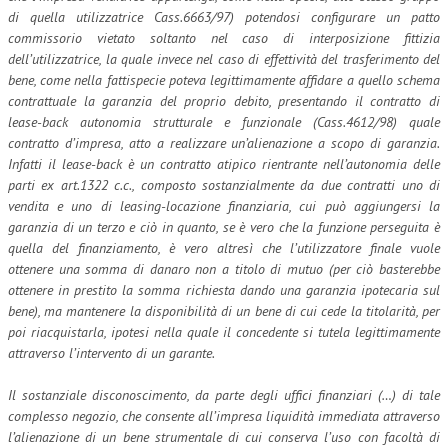
di quella utilizzatrice Cass.6663/97) potendosi configurare un patto
commissorio vietato soltanto nel caso di interposizione fittizia
dell’utilizzatrice, la quale invece nel caso di effettività del trasferimento del
bene, come nella fattispecie poteva legittimamente affidare a quello schema
contrattuale la garanzia del proprio debito, presentando il contratto di
lease-back autonomia strutturale e funzionale (Cass.4612/98) quale
contratto d’impresa, atto a realizzare un’alienazione a scopo di garanzia.
Infatti il lease-back è un contratto atipico rientrante nell’autonomia delle
parti ex art.1322 c.c., composto sostanzialmente da due contratti uno di
vendita e uno di leasing-locazione finanziaria, cui può aggiungersi la
garanzia di un terzo e ciò in quanto, se è vero che la funzione perseguita è
quella del finanziamento, è vero altresì che l’utilizzatore finale vuole
ottenere una somma di danaro non a titolo di mutuo (per ciò basterebbe
ottenere in prestito la somma richiesta dando una garanzia ipotecaria sul
bene), ma mantenere la disponibilità di un bene di cui cede la titolarità, per
poi riacquistarla, ipotesi nella quale il concedente si tutela legittimamente
attraverso l’intervento di un garante.
Il sostanziale disconoscimento, da parte degli uffici finanziari (…) di tale
complesso negozio, che consente all’impresa liquidità immediata attraverso
l’alienazione di un bene strumentale di cui conserva l’uso con facoltà di