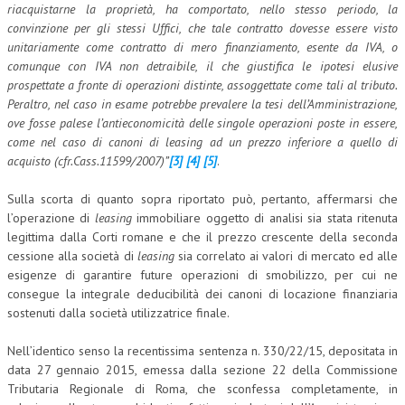
riacquistarne la proprietà, ha comportato, nello stesso periodo, la
convinzione per gli stessi Uffici, che tale contratto dovesse essere visto
unitariamente come contratto di mero finanziamento, esente da IVA, o
comunque con IVA non detraibile, il che giustifica le ipotesi elusive
prospettate a fronte di operazioni distinte, assoggettate come tali al tributo.
Peraltro, nel caso in esame potrebbe prevalere la tesi dell’Amministrazione,
ove fosse palese l’antieconomicità delle singole operazioni poste in essere,
come nel caso di canoni di leasing ad un prezzo inferiore a quello di
acquisto (cfr.Cass.11599/2007)”
[3]
[4]
[5]
.
Sulla scorta di quanto sopra riportato può, pertanto, affermarsi che
l’operazione di
leasing
immobiliare oggetto di analisi sia stata ritenuta
legittima dalla Corti romane e che il prezzo crescente della seconda
cessione alla società di
leasing
sia correlato ai valori di mercato ed alle
esigenze di garantire future operazioni di smobilizzo, per cui ne
consegue la integrale deducibilità dei canoni di locazione finanziaria
sostenuti dalla società utilizzatrice finale.
Nell’identico senso la recentissima sentenza n. 330/22/15, depositata in
data 27 gennaio 2015, emessa dalla sezione 22 della Commissione
Tributaria Regionale di Roma, che sconfessa completamente, in