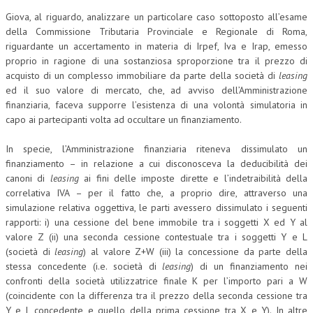
Giova, al riguardo, analizzare un particolare caso sottoposto all’esame
della Commissione Tributaria Provinciale e Regionale di Roma,
riguardante un accertamento in materia di Irpef, Iva e Irap, emesso
proprio in ragione di una sostanziosa sproporzione tra il prezzo di
acquisto di un complesso immobiliare da parte della società di
leasing
ed il suo valore di mercato, che, ad avviso dell’Amministrazione
finanziaria, faceva supporre l’esistenza di una volontà simulatoria in
capo ai partecipanti volta ad occultare un finanziamento.
In specie, l’Amministrazione finanziaria riteneva dissimulato un
finanziamento – in relazione a cui disconosceva la deducibilità dei
canoni di
leasing
ai fini delle imposte dirette e l’indetraibilità della
correlativa IVA – per il fatto che, a proprio dire, attraverso una
simulazione relativa oggettiva, le parti avessero dissimulato i seguenti
rapporti: i) una cessione del bene immobile tra i soggetti X ed Y al
valore Z (ii) una seconda cessione contestuale tra i soggetti Y e L
(società di
leasing
) al valore Z+W (iii) la concessione da parte della
stessa concedente (i.e. società di
leasing
) di un finanziamento nei
confronti della società utilizzatrice finale K per l’importo pari a W
(coincidente con la differenza tra il prezzo della seconda cessione tra
Y e L concedente e quello della prima cessione tra X e Y). In altre