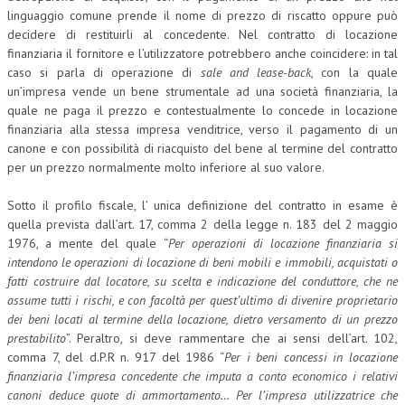
linguaggio comune prende il nome di prezzo di riscatto oppure può
decidere di restituirli al concedente. Nel contratto di locazione
finanziaria il fornitore e l’utilizzatore potrebbero anche coincidere: in tal
caso si parla di operazione di
sale and lease-back
, con la quale
un’impresa vende un bene strumentale ad una società finanziaria, la
quale ne paga il prezzo e contestualmente lo concede in locazione
finanziaria alla stessa impresa venditrice, verso il pagamento di un
canone e con possibilità di riacquisto del bene al termine del contratto
per un prezzo normalmente molto inferiore al suo valore.
Sotto il profilo fiscale, l’ unica definizione del contratto in esame è
quella prevista dall’art. 17, comma 2 della legge n. 183 del 2 maggio
1976, a mente del quale “
Per operazioni di locazione finanziaria si
intendono le operazioni di locazione di beni mobili e immobili, acquistati o
fatti costruire dal locatore, su scelta e indicazione del conduttore, che ne
assume tutti i rischi, e con facoltà per quest’ultimo di divenire proprietario
dei beni locati al termine della locazione, dietro versamento di un prezzo
prestabilito
”. Peraltro, si deve rammentare che ai sensi dell’art. 102,
comma 7, del d.P.R n. 917 del 1986 “
Per i beni concessi in locazione
finanziaria l’impresa concedente che imputa a conto economico i relativi
canoni deduce quote di ammortamento… Per l’impresa utilizzatrice che