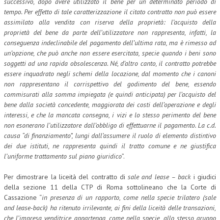
successivo, dopo avere utilizzato il bene per un determinato periodo di
tempo. Per effetto di tale caratterizzazione il citato contratto non può essere
assimilato alla vendita con riserva della proprietà: l’acquisto della
proprietà del bene da parte dell’utilizzatore non rappresenta, infatti, la
conseguenza indeclinabile del pagamento dell’ultima rata, ma è rimesso ad
un’opzione, che può anche non essere esercitata, specie quando i beni sono
soggetti ad una rapida obsolescenza. Né, d’altro canto, il contratto potrebbe
essere inquadrato negli schemi della locazione, dal momento che i canoni
non rappresentano il corrispettivo del godimento del bene, essendo
commisurati alla somma impiegata (e quindi anticipata) per l’acquisto del
bene dalla società concedente, maggiorata dei costi dell’operazione e degli
interessi, e che la mancata consegna, i vizi e lo stesso perimento del bene
non esonerano l’utilizzatore dall’obbligo di effettuarne il pagamento. La c.d.
causa “di finanziamento”, lungi dall’assumere il ruolo di elemento distintivo
dei due istituti, ne rappresenta quindi il tratto comune e ne giustifica
l’uniforme trattamento sul piano giuridico
”.
Per dimostrare la liceità del contratto di
sale and lease – back
i giudici
della sezione 11 della CTP di Roma sottolineano che la Corte di
Cassazione “
in presenza di un rapporto, come nella specie trilatero (sale
and lease-back) ha ritenuto irrilevante, ai fini della liceità delle transazioni,
che l’impresa venditrice appartenga, come nella specie, allo stesso gruppo