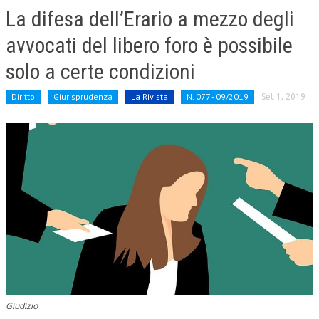
La difesa dell’Erario a mezzo degli
CRIMINOLOGIA TRIBUTARIA
avvocati del libero foro è possibile
CFC E PARADISI FISCALI
solo a certe condizioni
TRANSFER PRICING
Diritto
Giurisprudenza
La Rivista
N. 077 - 09/2019
Set 1, 2019
PRASSI
AMMINISTRATIVA
TRIBUTARIA
GIURISPRUDENZA
EUROPEA
COSTITUZIONALE
CIVILE
TRIBUTARIA
Giudizio
PENALE