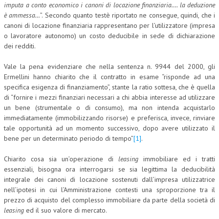
imputa a conto economico i canoni di locazione finanziaria…. la deduzione
è ammessa…
”. Secondo quanto testè riportato ne consegue, quindi, che i
canoni di locazione finanziaria rappresentano per l’utilizzatore (impresa
o lavoratore autonomo) un costo deducibile in sede di dichiarazione
dei redditi.
Vale la pena evidenziare che nella sentenza n. 9944 del 2000, gli
Ermellini hanno chiarito che il contratto in esame “risponde ad una
specifica esigenza di finanziamento”, stante la ratio sottesa, che è quella
di “fornire i mezzi finanziari necessari a chi abbia interesse ad utilizzare
un bene (strumentale o di consumo), ma non intenda acquistarlo
immediatamente (immobilizzando risorse) e preferisca, invece, rinviare
tale opportunità ad un momento successivo, dopo avere utilizzato il
bene per un determinato periodo di tempo”
[1]
.
Chiarito cosa sia un’operazione di
leasing
immobiliare ed i tratti
essenziali, bisogna ora interrogarsi se sia legittima la deducibilità
integrale dei canoni di locazione sostenuti dall’impresa utilizzatrice
nell’ipotesi in cui l’Amministrazione contesti una sproporzione tra il
prezzo di acquisto del complesso immobiliare da parte della società di
leasing
ed il suo valore di mercato.