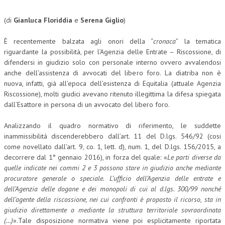
NEWS
(di
Gianluca Floriddia
e
Serena Giglio
)
ARCHIVIO EVENTI (FINO AL 2022)
È recentemente balzata agli onori della “
cronaca
” la tematica
riguardante la possibilità, per l’Agenzia delle Entrate – Riscossione, di
CORSI ENTI TERZI
difendersi in giudizio solo con personale interno ovvero avvalendosi
anche dell’assistenza di avvocati del libero foro. La diatriba non è
PUBBLICAZIONI
nuova, infatti, già all’epoca dell’esistenza di Equitalia (attuale Agenzia
BOLLETTINO FINANZIAMENTI
Riscossione), molti giudici avevano ritenuto illegittima la difesa spiegata
dall’Esattore in persona di un avvocato del libero foro.
TELEGRAM
Analizzando il quadro normativo di riferimento, le suddette
inammissibilità discenderebbero dall’art. 11 del D.lgs. 546/92 (cosi
DOCUMENTI
come novellato dall’art. 9, co. 1, lett. d), num. 1, del D.lgs. 156/2015, a
decorrere dal 1° gennaio 2016), in forza del quale: «
Le parti diverse da
MANUALI E MONOGRAFIE
quelle indicate nei commi 2 e 3 possono stare in giudizio anche mediante
procuratore generale o speciale. L’ufficio dell’Agenzia delle entrate e
TESI DI LAUREA
dell’Agenzia delle dogane e dei monopoli di cui al d.lgs. 300/99 nonché
MATERIALE DIDATTICO
dell’agente della riscossione, nei cui confronti è proposto il ricorso, sta in
giudizio direttamente o mediante la struttura territoriale sovraordinata
INVITI E PROMOZIONI
(…)
».Tale disposizione normativa viene poi esplicitamente riportata