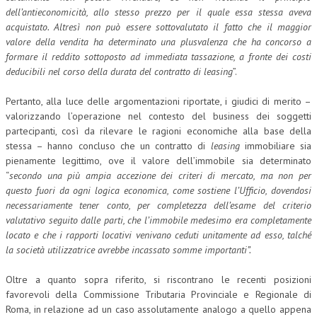
dell’antieconomicità, allo stesso prezzo per il quale essa stessa aveva
acquistato. Altresì non può essere sottovalutato il fatto che il maggior
valore della vendita ha determinato una plusvalenza che ha concorso a
formare il reddito sottoposto ad immediata tassazione, a fronte dei costi
deducibili nel corso della durata del contratto di leasing
”.
Pertanto, alla luce delle argomentazioni riportate, i giudici di merito –
valorizzando l’operazione nel contesto del business dei soggetti
partecipanti, così da rilevare le ragioni economiche alla base della
stessa – hanno concluso che un contratto di
leasing
immobiliare sia
pienamente legittimo, ove il valore dell’immobile sia determinato
“
secondo una più ampia accezione dei criteri di mercato, ma non per
questo fuori da ogni logica economica, come sostiene l’Ufficio, dovendosi
necessariamente tener conto, per completezza dell’esame del criterio
valutativo seguito dalle parti, che l’immobile medesimo era completamente
locato e che i rapporti locativi venivano ceduti unitamente ad esso, talché
la società utilizzatrice avrebbe incassato somme importanti”.
Oltre a quanto sopra riferito, si riscontrano le recenti posizioni
favorevoli della Commissione Tributaria Provinciale e Regionale di
Roma, in relazione ad un caso assolutamente analogo a quello appena