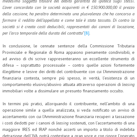
medesimo soggetto titolare del debito garantita da ipoteca sugli stessi.
L’aver concordato con le società acquirenti in € 150.900.000,00 il prezzo
della cessione, ha peraltro determinato una plusvalenza che ha concorso a
formare il reddito dell’appellata e come tale è stato tassato. Di contro la
società si è creata costi deducibili, rappresentati dai canoni di locazione,
per l’arco temporale della durata del contratto
”
[8]
.
In conclusione, le cennate sentenze della Commissione Tributaria
Provinciale e Regionale di Roma appaiono pienamente condivisibili, e
ad avviso di chi scrive rappresenteranno un eccellente strumento di
difesa – soprattutto processuale – contro quelle azioni fortemente
illegittime e lesive dei diritti del contribuente con cui l’Amministrazione
finanziaria contesta, sempre più spesso, in verità, l’esistenza di un
comportamento elusivo/abusivo attuata attraverso operazioni di
leasing
immobiliari volte a dissimulare un presunto finanziamento occulto.
In termini più pratici, allorquando il contribuente, nell’ambito di una
operazione simile a quella analizzata, si veda notificato un avviso di
accertamento con cui l’Amministrazione finanziaria recuperi a tassazione
i costi dedotti per i canoni di
leasing
sostenuti, con l’accertamento di una
maggiore IRES ed IRAP nonché accerti un importo a titolo di indebita
detrazione dell’IVA, potrà contestare a gran voce e con rigore l’operato