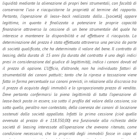
liquidità mediante la alienazione di propri beni strumentali, con facoltà di
conservarne l’uso e riacquistarne la proprietà al termine del rapporto.
Pertanto, l’operazione di lease–back realizzata dalla
….[società]
appare
legittima, in quanto è finalizzata a potenziare le proprie capacità
finanziarie attraverso la cessione di un bene strumentale del quale ha
interesse a mantenere la disponibilità e ad effettuare il riacquisto. La
determinazione del prezzo è stata effettuata attraverso una perizia da parte
di società qualificata, che ha determinato il valore del bene. Il contratto di
leasing, della durata di 15 anni (la durata del contratto è uno degli indici
presi in considerazione dal giudice di legittimità), indica i canoni dovuti ed
il prezzo di opzione. L’Ufficio, d’altronde, non ha individuato fattori di
strumentalità dei canoni pattuiti; tanto che la ripresa a tassazione viene
fatta in forma percentuale sui canoni previsti, in relazione alla discrasia tra
il prezzo di acquisto degli immobili e lo sproporzionato prezzo di vendita.
Deve pertanto confermarsi la piena legittimità di tutta l’operazione di
lease-back posta in essere, sia sotto il profilo del valore della cessione, sia
sotto quello, peraltro non contestato, della coerenza dei canoni di locazione
sostenuti dalla società appallata. Infatti la prima cessione (cioè quella
avvenuta al prezzo di e 118.350,00) era funzionale alla richiesta delle
società di leasing interessate all’operazione che avevano ritenuto, come
condizione necessaria, che la proprietà degli immobili fosse in capo al