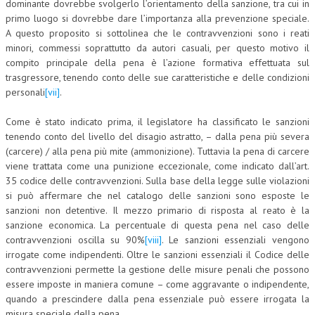
dominante dovrebbe svolgerlo l’orientamento della sanzione, tra cui in
primo luogo si dovrebbe dare l’importanza alla prevenzione speciale.
NEWS
A questo proposito si sottolinea che le contravvenzioni sono i reati
minori, commessi soprattutto da autori casuali, per questo motivo il
ARCHIVIO EVENTI (FINO AL 2022)
compito principale della pena è l’azione formativa effettuata sul
trasgressore, tenendo conto delle sue caratteristiche e delle condizioni
CORSI ENTI TERZI
personali
[vii]
.
PUBBLICAZIONI
Come è stato indicato prima, il legislatore ha classificato le sanzioni
BOLLETTINO FINANZIAMENTI
tenendo conto del livello del disagio astratto, – dalla pena più severa
(carcere) / alla pena più mite (ammonizione). Tuttavia la pena di carcere
TELEGRAM
viene trattata come una punizione eccezionale, come indicato dall’art.
35 codice delle contravvenzioni. Sulla base della legge sulle violazioni
DOCUMENTI
si può affermare che nel catalogo delle sanzioni sono esposte le
sanzioni non detentive. Il mezzo primario di risposta al reato è la
sanzione economica. La percentuale di questa pena nel caso delle
MANUALI E MONOGRAFIE
contravvenzioni oscilla su 90%
[viii]
. Le sanzioni essenziali vengono
TESI DI LAUREA
irrogate come indipendenti. Oltre le sanzioni essenziali il Codice delle
contravvenzioni permette la gestione delle misure penali che possono
MATERIALE DIDATTICO
essere imposte in maniera comune – come aggravante o indipendente,
quando a prescindere dalla pena essenziale può essere irrogata la
INVITI E PROMOZIONI
misura speciale della pena.