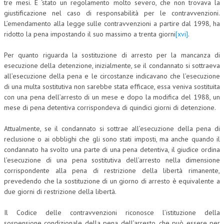
tre mesi. E ‘stato un regolamento molto severo, che non trovava la
giustificazione nel caso di responsabilità per le contravvenzioni.
L’emendamento alla legge sulle contravvenzioni a partire dal 1998, ha
ridotto la pena impostando il suo massimo a trenta giorni
[xvi]
.
Per quanto riguarda la sostituzione di arresto per la mancanza di
esecuzione della detenzione, inizialmente, se il condannato si sottraeva
all’esecuzione della pena e le circostanze indicavano che l’esecuzione
di una multa sostitutiva non sarebbe stata efficace, essa veniva sostituita
con una pena dell’arresto di un mese e dopo la modifica del 1988, un
mese di pena detentiva corrispondeva di quindici giorni di detenzione.
Attualmente, se il condannato si sottrae all’esecuzione della pena di
reclusione o ai obblighi che gli sono stati imposti, ma anche quando il
condannato ha svolto una parte di una pena detentiva, il giudice ordina
l’esecuzione di una pena sostitutiva dell’arresto nella dimensione
corrispondente alla pena di restrizione della libertà rimanente,
prevedendo che la sostituzione di un giorno di arresto è equivalente a
due giorni di restrizione della libertà.
Il Codice delle contravvenzioni riconosce l’istituzione della
sospensione condizionale della pena dell’arresto, che può essere per