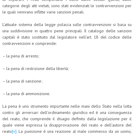
categorie degli atti vietati, sono stati evidenziati le contravvenzioni per
L’UMANISTA
le quali venivano inflitte varie sanzioni penali.
DIRITTO
L’attuale sistema della legge polacca sulle contravvenzioni si basa su
una suddivisione in quattro pene principali. Il catalogo delle sanzioni
DIRITTO PENALE D’IMPRESA
capitali è stato sostituito dal legislatore nell’art. 18 del codice delle
DIRITTO DEL LAVORO
contravvenzioni e comprende:
DIRITTO DEL WEB
– la pena di arresto;
DIRITTO DELLE IMPRESE IN CRISI
– la pena di restrizione della libertà;
CRIMINOLOGIA E CRIMINALISTICA
– la pena di sanzione;
SICUREZZA SUL LAVORO
– la pena di ammonizione.
FISCO
La pena è uno strumento importante nelle mani dello Stato nella lotta
DIRITTO TRIBUTARIO
contro gli avversari dell’ordinamento giuridico ed è una conseguenza
del reato, che comprende il disagio definito dalla legislazione per il
FISCALITÀ INTERNAZIONALE
quale viene espressa la disapprovazione del reato e dell’autore del
reato
[v]
. La punizione è una reazione al male commesso da un uomo,
TAX RISK MANAGEMENT