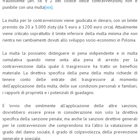
fraudolente (art. 58 § 2 del codice delle contravvenzioni) non è
punibile con una multa
[xix]
.
La multa per le contravvenzioni viene giudicata in denaro, con un limite
previsto da 20 a 5.000 zloty (da 5 euro a 1200 euro circa). Attualmente
viene criticato soprattutto il limite inferiore della multa minima che non
rientra nei cambiamenti dovuti allo sviluppo socio-economici in Polonia.
La multa la possiamo distinguere in pena indipendente e in multa
cumulativa quando viene unita alla pena di arresto per la
contravvenzione dalla quale il trasgressore ha tratto un beneficio
materiale. La direttiva specifica della pena della multa richiede di
tenere conto delle entrate del trasgressore al momento
dell’applicazione della multa, delle sue condizioni personali e familiari,
i rapporti di proprietà e i potenziali di guadagno.
E ‘ovvio che similmente all’applicazione delle altre sanzioni,
dovrebbero essere prese in considerazione non solo la direttiva
specifica della sanzione penale, ma anche le sanzioni direttive generali
per le contravvenzioni che comprendono tra l’altro la valutazione di
grado del danno sociale, il grado di colpevolezza, della prevenzione
generale e speciale.