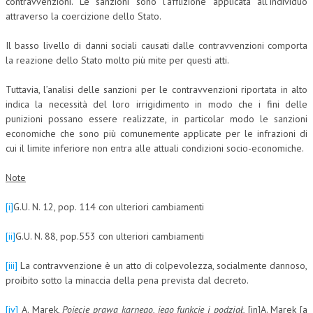
contravvenzioni. Le sanzioni sono l’afflizione applicata all’individuo
attraverso la coercizione dello Stato.
Il basso livello di danni sociali causati dalle contravvenzioni comporta
la reazione dello Stato molto più mite per questi atti.
Tuttavia, l’analisi delle sanzioni per le contravvenzioni riportata in alto
indica la necessità del loro irrigidimento in modo che i fini delle
punizioni possano essere realizzate, in particolar modo le sanzioni
economiche che sono più comunemente applicate per le infrazioni di
cui il limite inferiore non entra alle attuali condizioni socio-economiche.
Note
[i]
G.U. N. 12, pop. 114 con ulteriori cambiamenti
[ii]
G.U. N. 88, pop.553 con ulteriori cambiamenti
[iii]
La contravvenzione è un atto di colpevolezza, socialmente dannoso,
proibito sotto la minaccia della pena prevista dal decreto.
[iv]
A. Marek,
Pojęcie prawa karnego, jego funkcje i podział,
[in]A. Marek [a