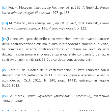
[xii]
Por. M. Melezini,
Inne rodzaje kar…, op. cit.,
p. 362, A. Gubiński,
Prawo
karno-administracyjne
, Warszawa 1973, p. 183.
[xiii]
M. Melezini,
Inne rodzaje kar…, op. cit.,
p. 362, cfr.A. Gubiński,
Prawo
karno – administracyjne,
p. 186, Prawo wykroczeń, p. 122.
[xiv]
La recidiva speciale nelle contravvenzioni avviene quando l’autore
della contravvenzione minima, punito in precedenza almeno due volte,
ha commesso un’altra contravvenzione volontaria nell’arco di anni
dall’ultima punizione e in precedenza è già stato condannato per altre
contravvenzioni simili. (art. 38 Codice delle contravvenzioni.)
[xv]
L’art. 25 del Codice delle contravvenzioni è stato cambiato con il
decreto del 16 settembre 2011. Il codice penale esecutivo e alcuni
altri decreti. (G.U. 2011, N. 240, pop. 1431), entranto in vigore
01.01.2012.
[xvi]
A. Marek,
Prawo wykroczeń (materialne i procesowe),
Warszawa
2004, p. 80-81.