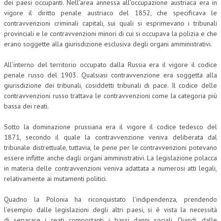
dei paesi occupanti. Nell’area annessa all’occupazione austriaca era in
vigore il diritto penale austriaco del 1852, che specificava le
COLLABORA CON NOI
contravvenzioni criminali capitali, sui quali si esprimevano i tribunali
provinciali e le contravvenzioni minori di cui si occupava la polizia e che
ECONOMIA
erano soggette alla giurisdizione esclusiva degli organi amministrativi.
CORPORATE SOCIAL RESPONSIBILITY
All’interno del territorio occupato dalla Russia era il vigore il codice
ECONOMIA DELL’ARTE
penale russo del 1903. Qualsiasi contravvenzione era soggetta alla
giurisdizione dei tribunali, cosiddetti tribunali di pace. Il codice delle
INTERNAZIONALIZZAZIONE
contravvenzioni russo trattava le contravvenzioni come la categoria più
bassa dei reati.
HUMAN RESOURCES
Sotto la dominazione prussiana era il vigore il codice tedesco del
RISORSE UMANE
1871, secondo il quale la contravvenzione veniva deliberata dal
MARKETING
tribunale distrettuale, tuttavia, le pene per le contravvenzioni potevano
essere inflitte anche dagli organi amministrativi. La legislazione polacca
TREASURY IN FINANCIAL SERVICES
in materia delle contravvenzioni veniva adattata a numerosi atti legali,
relativamente ai mutamenti politici.
RISK MANAGEMENT
Quadno la Polonia ha riconquistato l’indipendenza, prendendo
SVILUPPO SOSTENIBILE
l’esempio dalle legislazioni degli altri paesi, si è vista la necessità
PERSONA E CITTÀ
di separare i reati comportanti i bassi danni sociali. Quindi, dalle