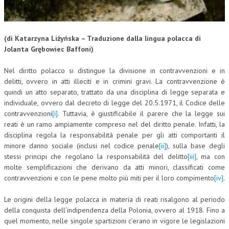
CORSI CE.S.E.D.
ARCHIVIO CORSI 2015
(di Katarzyna Liżyńska – Traduzione dalla lingua polacca di
Jolanta Grębowiec Baffoni)
DIVENTA SOCIO
Nel diritto polacco si distingue la divisione in contravvenzioni e in
BROCHURE CE.S.E.D.
delitti, ovvero in atti illeciti e in crimini gravi. La contravvenzione è
quindi un atto separato, trattato da una disciplina di legge separata e
LA RIVISTA
individuale, ovvero dal decreto di legge del 20.5.1971, il Codice delle
contravvenzioni
[i]
. Tuttavia, è giustificabile il parere che la legge sui
LA RIVISTA
reati è un ramo ampiamente compreso nel del diritto penale. Infatti, la
COMITATO SCIENTIFICO
disciplina regola la responsabilità penale per gli atti comportanti il
minore danno sociale (inclusi nel codice penale
[ii]
), sulla base degli
COMITATO EDITORIALE
stessi principi che regolano la responsabilità del delitto
[iii]
, ma con
molte semplificazioni che derivano da atti minori, classificati come
REDAZIONE
contravvenzioni e con le pene molto più miti per il loro compimento
[iv]
.
PEER REVIEW
Le origini della legge polacca in materia di reati risalgono al periodo
della conquista dell’indipendenza della Polonia, ovvero al 1918. Fino a
CODICE ETICO
quel momento, nelle singole spartizioni c’erano in vigore le legislazioni
AUTORI