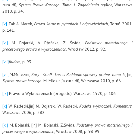
cura di],
System Prawa Karnego. Tomo 1. Zagadnienia ogólne,
Warszawa
2010, p. 34.
[v]
Tak A. Marek,
Prawo karne w pytaniach i odpowiedziach,
Toruń 2001,
p. 141.
[vi]
M. Bojarski, A. Płońska, Z. Świda,
Podstawy materialnego i
procesowego prawa o wykroczeniach,
Wrocław 2012, p. 92.
[vii]
Ibidem,
p. 93.
[viii]
M.Melezini,
Kary i środki karne. Poddanie sprawcy próbie. Tomo 6.,
[in]
System prawa karnego.
M. Mlezini[a cura di], Warszawa 2010, p. 66.
[ix]
Prawo o Wykroczeniach (progetto), Warszawa 1970, p. 106.
[x]
W. Radecki,[in] M. Bojarski, W. Radecki,
Kodeks wykroczeń
.
Komentarz
,
Warszawa 2006, p. 282.
[xi]
M. Bojarski, [in] M. Bojarski, Z.Świda,
Podstawy prawa materialnego i
procesowego o wykroczeniach,
Wrocław 2008, p. 98-99.