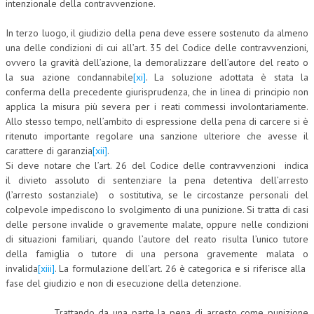
intenzionale della contravvenzione.
In terzo luogo, il giudizio della pena deve essere sostenuto da almeno
una delle condizioni di cui all’art. 35 del Codice delle contravvenzioni,
ovvero la gravità dell’azione, la demoralizzare dell’autore del reato o
la sua azione condannabile
[xi]
. La soluzione adottata è stata la
conferma della precedente giurisprudenza, che in linea di principio non
applica la misura più severa per i reati commessi involontariamente.
Allo stesso tempo, nell’ambito di espressione della pena di carcere si è
ritenuto importante regolare una sanzione ulteriore che avesse il
carattere di garanzia
[xii]
.
Si deve notare che l’art. 26 del Codice delle contravvenzioni indica
il divieto assoluto di sentenziare la pena detentiva dell’arresto
(l’arresto sostanziale) o sostitutiva, se le circostanze personali del
colpevole impediscono lo svolgimento di una punizione. Si tratta di casi
delle persone invalide o gravemente malate, oppure nelle condizioni
di situazioni familiari, quando l’autore del reato risulta l’unico tutore
della famiglia o tutore di una persona gravemente malata o
invalida
[xiii]
. La formulazione dell’art. 26 è categorica e si riferisce alla
fase del giudizio e non di esecuzione della detenzione.
Trattando da una parte la pena di arresto come punizione