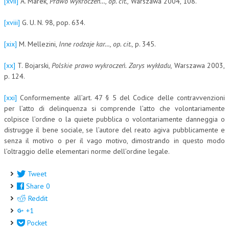
[xvii]
A. Marek,
Prawo wykroczeń…, op. cit.,
Warszawa 2004, 108.
[xviii]
G. U. N. 98, pop. 634.
[xix]
M. Mellezini,
Inne rodzaje kar…, op. cit.,
p. 345.
[xx]
T. Bojarski,
Polskie prawo wykroczeń.
Zarys wykładu,
Warszawa 2003,
p. 124.
[xxi]
Conformemente all’art. 47 § 5 del Codice delle contravvenzioni
per l’atto di delinquenza si comprende l’atto che volontariamente
colpisce l’ordine o la quiete pubblica o volontariamente danneggia o
distrugge il bene sociale, se l’autore del reato agiva pubblicamente e
senza il motivo o per il vago motivo, dimostrando in questo modo
l’oltraggio delle elementari norme dell’ordine legale.
Tweet
Share
0
Reddit
+1
Pocket