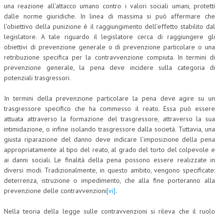
una reazione all’attacco umano contro i valori sociali umani, protetti
CRIMINOLOGIA TRIBUTARIA
dalle norme giuridiche. In linea di massima si può affermare che
l’obiettivo della punizione è il raggiungimento dell’effetto stabilito dal
CFC E PARADISI FISCALI
legislatore. A tale riguardo il legislatore cerca di raggiungere gli
obiettivi di prevenzione generale o di prevenzione particolare o una
TRANSFER PRICING
retribuzione specifica per la contravvenzione compiuta. In termini di
prevenzione generale, la pena deve incidere sulla categoria di
PRASSI
potenziali trasgressori.
AMMINISTRATIVA
In termini della prevenzione particolare la pena deve agire su un
TRIBUTARIA
trasgressore specifico che ha commesso il reato. Essa può essere
attuata attraverso la formazione del trasgressore, attraverso la sua
GIURISPRUDENZA
intimidazione, o infine isolando trasgressore dalla società. Tuttavia, una
giusta riparazione del danno deve indicare l’imposizione della pena
EUROPEA
appropriatamente al tipo del reato, al grado del torto del colpevole e
COSTITUZIONALE
ai danni sociali. Le finalità della pena possono essere realizzate in
diversi modi. Tradizionalmente, in questo ambito, vengono specificate:
CIVILE
deterrenza, istruzione o impedimento, che alla fine porteranno alla
prevenzione delle contravvenzioni
[vi]
.
TRIBUTARIA
Nella teoria della legge sulle contravvenzioni si rileva che il ruolo
PENALE