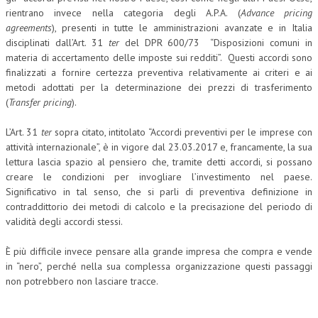
rientrano invece nella categoria degli A.P.A. (
Advance pricing
agreements
), presenti in tutte le amministrazioni avanzate e in Italia
disciplinati dall’Art. 31
ter
del DPR 600/73 “Disposizioni comuni in
materia di accertamento delle imposte sui redditi”. Questi accordi sono
finalizzati a fornire certezza preventiva relativamente ai criteri e ai
metodi adottati per la determinazione dei prezzi di trasferimento
(
Transfer pricing
).
L’Art. 31
ter
sopra citato, intitolato “Accordi preventivi per le imprese con
attività internazionale”, è in vigore dal 23.03.2017 e, francamente, la sua
lettura lascia spazio al pensiero che, tramite detti accordi, si possano
creare le condizioni per invogliare l’investimento nel paese.
Significativo in tal senso, che si parli di preventiva definizione in
contraddittorio dei metodi di calcolo e la precisazione del periodo di
validità degli accordi stessi.
È più difficile invece pensare alla grande impresa che compra e vende
in “nero”, perché nella sua complessa organizzazione questi passaggi
non potrebbero non lasciare tracce.