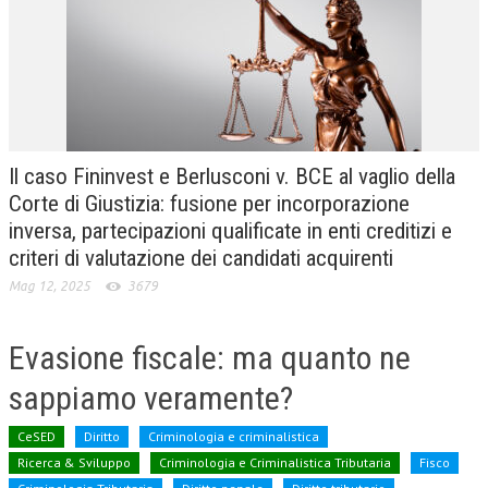
CRIMINOLOGIA TRIBUTARIA
CFC E PARADISI FISCALI
TRANSFER PRICING
PRASSI
Il caso Fininvest e Berlusconi v. BCE al vaglio della
AMMINISTRATIVA
Corte di Giustizia: fusione per incorporazione
inversa, partecipazioni qualificate in enti creditizi e
TRIBUTARIA
criteri di valutazione dei candidati acquirenti
GIURISPRUDENZA
Mag 12, 2025
3679
EUROPEA
Evasione fiscale: ma quanto ne
COSTITUZIONALE
sappiamo veramente?
CIVILE
TRIBUTARIA
CeSED
Diritto
Criminologia e criminalistica
Ricerca & Sviluppo
Criminologia e Criminalistica Tributaria
Fisco
PENALE