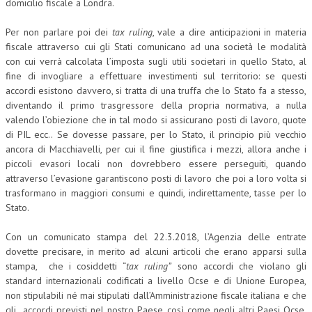
domicilio fiscale a Londra.
Per non parlare poi dei
tax ruling
, vale a dire anticipazioni in materia
fiscale attraverso cui gli Stati comunicano ad una società le modalità
con cui verrà calcolata l’imposta sugli utili societari in quello Stato, al
fine di invogliare a effettuare investimenti sul territorio: se questi
accordi esistono davvero, si tratta di una truffa che lo Stato fa a stesso,
diventando il primo trasgressore della propria normativa, a nulla
valendo l’obiezione che in tal modo si assicurano posti di lavoro, quote
di PIL ecc.. Se dovesse passare, per lo Stato, il principio più vecchio
ancora di Macchiavelli, per cui il fine giustifica i mezzi, allora anche i
piccoli evasori locali non dovrebbero essere perseguiti, quando
attraverso l’evasione garantiscono posti di lavoro che poi a loro volta si
trasformano in maggiori consumi e quindi, indirettamente, tasse per lo
Stato.
Con un comunicato stampa del 22.3.2018, l’Agenzia delle entrate
dovette precisare, in merito ad alcuni articoli che erano apparsi sulla
stampa, che i cosiddetti “
tax ruling”
sono accordi che violano gli
standard internazionali codificati a livello Ocse e di Unione Europea,
non stipulabili né mai stipulati dall’Amministrazione fiscale italiana e che
gli accordi previsti nel nostro Paese, così come negli altri Paesi Ocse,