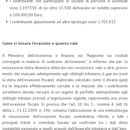
I contribuenti che partecipano in società di persone e assimilati
sono 1.197.350, di cui oltre 13.300 dichiarano un reddito superiore
a 100.000,00 Euro;
I contribuenti appartenenti ad altre tipologie sono 1.703.813.
Come si misura l’evasione e quanto vale
Il Ministero dell’economia e finanze, sul “Rapporto sui risultati
conseguiti in materia di contrasto all’evasione,” ci informa che per la
misurazione della dinamica della
tax non compliance
,
vale a dire, grosso
modo, del mancato adempimento agli obblighi tributario
,
il
gap
tax
(cioè
la stima dell’evasione fiscale) elaborato, calcolato come il divario (
gap)
tra le imposte effettivamente versate e le imposte che i contribuenti
avrebbero dovuto versare in un regime di perfetto adempimento agli
obblighi tributari previsti a legislazione vigente, rappresenta una
proxy
dell’evasione fiscale. Si precisa che l’art. 10 bis 1., comma 4, lett. b)
della L. 31.12.2009, n. 196, richiama l’utilizzazione di una metodologia
di misurazione dell’evasione fiscale contributiva, riferita a tutti i
principali tributi e contributi, basata sul confronto tra i dati della
contabilità nazionale e quelli acquisti dall’Anagrafe tributaria e dall’Inps.