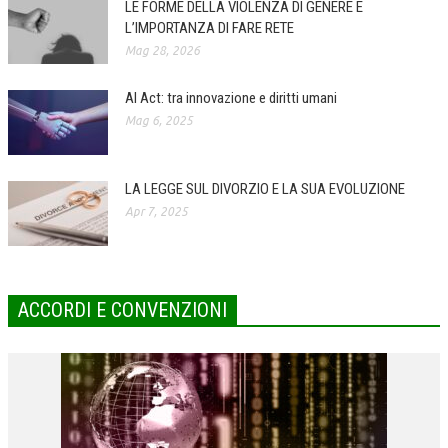
LE FORME DELLA VIOLENZA DI GENERE E
L’IMPORTANZA DI FARE RETE
COLLABORA CON NOI
Mag 28, 2026
ECONOMIA
AI Act: tra innovazione e diritti umani
CORPORATE SOCIAL RESPONSIBILITY
Mag 6, 2025
ECONOMIA DELL’ARTE
INTERNAZIONALIZZAZIONE
LA LEGGE SUL DIVORZIO E LA SUA EVOLUZIONE
Apr 7, 2025
HUMAN RESOURCES
RISORSE UMANE
MARKETING
ACCORDI E CONVENZIONI
TREASURY IN FINANCIAL SERVICES
RISK MANAGEMENT
SVILUPPO SOSTENIBILE
PERSONA E CITTÀ