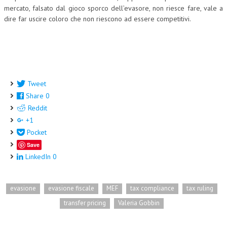
mercato, falsato dal gioco sporco dell’evasore, non riesce fare, vale a
dire far uscire coloro che non riescono ad essere competitivi.
Tweet
Share
0
Reddit
+1
Pocket
Save
LinkedIn
0
evasione
evasione fiscale
MEF
tax compliance
tax ruling
transfer pricing
Valeria Gobbin