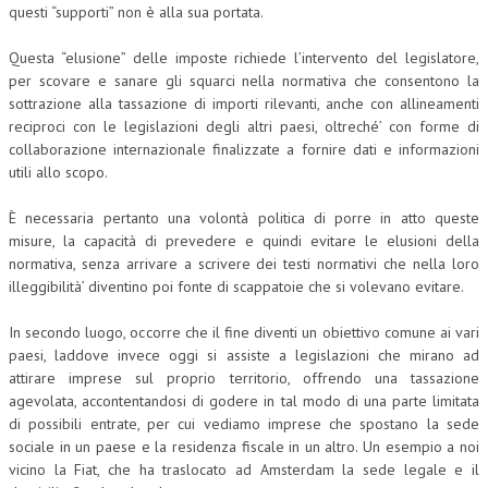
questi “supporti” non è alla sua portata.
Questa “elusione” delle imposte richiede l’intervento del legislatore,
per scovare e sanare gli squarci nella normativa che consentono la
sottrazione alla tassazione di importi rilevanti, anche con allineamenti
reciproci con le legislazioni degli altri paesi, oltreché’ con forme di
collaborazione internazionale finalizzate a fornire dati e informazioni
utili allo scopo.
È necessaria pertanto una volontà politica di porre in atto queste
misure, la capacità di prevedere e quindi evitare le elusioni della
normativa, senza arrivare a scrivere dei testi normativi che nella loro
illeggibilità’ diventino poi fonte di scappatoie che si volevano evitare.
In secondo luogo, occorre che il fine diventi un obiettivo comune ai vari
paesi, laddove invece oggi si assiste a legislazioni che mirano ad
attirare imprese sul proprio territorio, offrendo una tassazione
agevolata, accontentandosi di godere in tal modo di una parte limitata
di possibili entrate, per cui vediamo imprese che spostano la sede
sociale in un paese e la residenza fiscale in un altro. Un esempio a noi
vicino la Fiat, che ha traslocato ad Amsterdam la sede legale e il