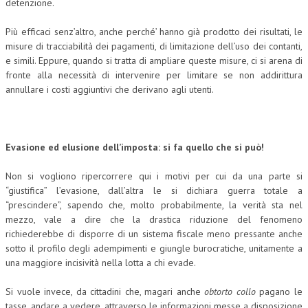
detenzione.
Più efficaci senz’altro, anche perché’ hanno già prodotto dei risultati, le
misure di tracciabilità dei pagamenti, di limitazione dell’uso dei contanti,
e simili. Eppure, quando si tratta di ampliare queste misure, ci si arena di
fronte alla necessità di intervenire per limitare se non addirittura
annullare i costi aggiuntivi che derivano agli utenti.
Evasione ed elusione dell’imposta: si fa quello che si può!
Non si vogliono ripercorrere qui i motivi per cui da una parte si
“giustifica” l’evasione, dall’altra le si dichiara guerra totale a
“prescindere”, sapendo che, molto probabilmente, la verità sta nel
mezzo, vale a dire che la drastica riduzione del fenomeno
richiederebbe di disporre di un sistema fiscale meno pressante anche
sotto il profilo degli adempimenti e giungle burocratiche, unitamente a
una maggiore incisività nella lotta a chi evade.
Si vuole invece, da cittadini che, magari anche
obtorto collo
pagano le
tasse, andare a vedere, attraverso le informazioni messe a disposizione