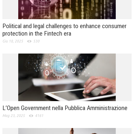
L’UMANISTA
DIRITTO
Political and legal challenges to enhance consumer
DIRITTO PENALE D’IMPRESA
protection in the Fintech era
Giu 18, 2025
530
DIRITTO DEL LAVORO
DIRITTO DEL WEB
DIRITTO DELLE IMPRESE IN CRISI
CRIMINOLOGIA E CRIMINALISTICA
SICUREZZA SUL LAVORO
FISCO
L’Open Government nella Pubblica Amministrazione
DIRITTO TRIBUTARIO
Mag 23, 2025
4161
FISCALITÀ INTERNAZIONALE
TAX RISK MANAGEMENT