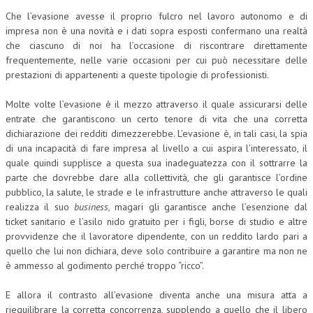
Che l’evasione avesse il proprio fulcro nel lavoro autonomo e di
impresa non è una novità e i dati sopra esposti confermano una realtà
che ciascuno di noi ha l’occasione di riscontrare direttamente
frequentemente, nelle varie occasioni per cui può necessitare delle
prestazioni di appartenenti a queste tipologie di professionisti.
Molte volte l’evasione è il mezzo attraverso il quale assicurarsi delle
entrate che garantiscono un certo tenore di vita che una corretta
dichiarazione dei redditi dimezzerebbe. L’evasione è, in tali casi, la spia
di una incapacità di fare impresa al livello a cui aspira l’interessato, il
quale quindi supplisce a questa sua inadeguatezza con il sottrarre la
parte che dovrebbe dare alla collettività, che gli garantisce l’ordine
pubblico, la salute, le strade e le infrastrutture anche attraverso le quali
realizza il suo
business
, magari gli garantisce anche l’esenzione dal
ticket sanitario e l’asilo nido gratuito per i figli, borse di studio e altre
provvidenze che il lavoratore dipendente, con un reddito lardo pari a
quello che lui non dichiara, deve solo contribuire a garantire ma non ne
è ammesso al godimento perché troppo “ricco”.
E allora il contrasto all’evasione diventa anche una misura atta a
riequilibrare la corretta concorrenza, supplendo a quello che il libero