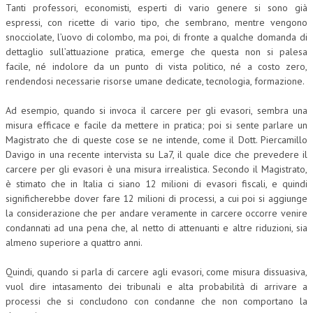
Tanti professori, economisti, esperti di vario genere si sono già
espressi, con ricette di vario tipo, che sembrano, mentre vengono
snocciolate, l’uovo di colombo, ma poi, di fronte a qualche domanda di
dettaglio sull’attuazione pratica, emerge che questa non si palesa
facile, né indolore da un punto di vista politico, né a costo zero,
rendendosi necessarie risorse umane dedicate, tecnologia, formazione.
Ad esempio, quando si invoca il carcere per gli evasori, sembra una
misura efficace e facile da mettere in pratica; poi si sente parlare un
Magistrato che di queste cose se ne intende, come il Dott. Piercamillo
Davigo in una recente intervista su La7, il quale dice che prevedere il
carcere per gli evasori è una misura irrealistica. Secondo il Magistrato,
è stimato che in Italia ci siano 12 milioni di evasori fiscali, e quindi
significherebbe dover fare 12 milioni di processi, a cui poi si aggiunge
la considerazione che per andare veramente in carcere occorre venire
condannati ad una pena che, al netto di attenuanti e altre riduzioni, sia
almeno superiore a quattro anni.
Quindi, quando si parla di carcere agli evasori, come misura dissuasiva,
vuol dire intasamento dei tribunali e alta probabilità di arrivare a
processi che si concludono con condanne che non comportano la