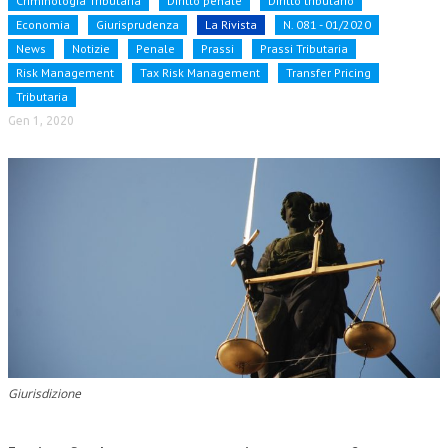
Criminologia Tributaria
Diritto penale
Diritto tributario
Economia
Giurisprudenza
La Rivista
N. 081 - 01/2020
NEWS
News
Notizie
Penale
Prassi
Prassi Tributaria
Risk Management
Tax Risk Management
Transfer Pricing
ARCHIVIO EVENTI (FINO AL 2022)
Tributaria
CORSI ENTI TERZI
Gen 1, 2020
PUBBLICAZIONI
BOLLETTINO FINANZIAMENTI
TELEGRAM
DOCUMENTI
MANUALI E MONOGRAFIE
TESI DI LAUREA
Giurisdizione
MATERIALE DIDATTICO
INVITI E PROMOZIONI