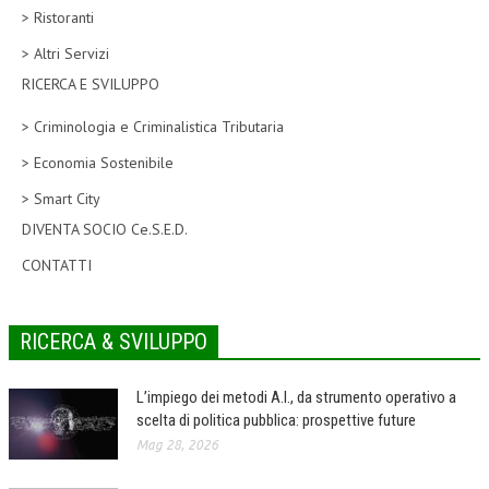
> Ristoranti
CORSI CE.S.E.D.
> Altri Servizi
ARCHIVIO CORSI 2015
RICERCA E SVILUPPO
DIVENTA SOCIO
> Criminologia e Criminalistica Tributaria
BROCHURE CE.S.E.D.
> Economia Sostenibile
> Smart City
LA RIVISTA
DIVENTA SOCIO Ce.S.E.D.
LA RIVISTA
CONTATTI
COMITATO SCIENTIFICO
COMITATO EDITORIALE
RICERCA & SVILUPPO
REDAZIONE
L’impiego dei metodi A.I., da strumento operativo a
PEER REVIEW
scelta di politica pubblica: prospettive future
Mag 28, 2026
CODICE ETICO
AUTORI