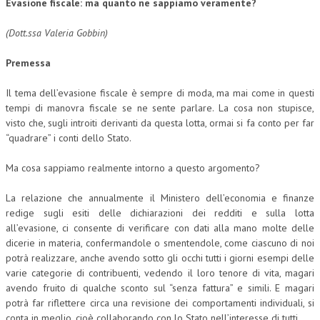
Evasione fiscale: ma quanto ne sappiamo veramente?
(Dott.ssa Valeria Gobbin)
Premessa
Il tema dell’evasione fiscale è sempre di moda, ma mai come in questi
tempi di manovra fiscale se ne sente parlare. La cosa non stupisce,
visto che, sugli introiti derivanti da questa lotta, ormai si fa conto per far
“quadrare” i conti dello Stato.
Ma cosa sappiamo realmente intorno a questo argomento?
La relazione che annualmente il Ministero dell’economia e finanze
redige sugli esiti delle dichiarazioni dei redditi e sulla lotta
all’evasione, ci consente di verificare con dati alla mano molte delle
dicerie in materia, confermandole o smentendole, come ciascuno di noi
potrà realizzare, anche avendo sotto gli occhi tutti i giorni esempi delle
varie categorie di contribuenti, vedendo il loro tenore di vita, magari
avendo fruito di qualche sconto sul “senza fattura” e simili. E magari
potrà far riflettere circa una revisione dei comportamenti individuali, si
conta in meglio, cioè collaborando con lo Stato nell’interesse di tutti.