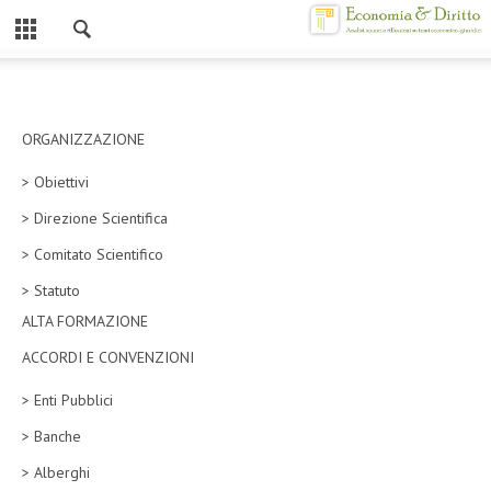
Chiuso
HOME
CHI SIAMO
ORGANIZZAZIONE
> Obiettivi
MISSION
> Direzione Scientifica
CONTATTI
> Comitato Scientifico
CENTRO STUDI
> Statuto
ALTA FORMAZIONE
ATTO COSTITUTIVO E STATUTO
ACCORDI E CONVENZIONI
ORGANIZZAZIONE
> Enti Pubblici
OBIETTIVI
> Banche
DIREZIONE SCIENTIFICA
> Alberghi
ALTA FORMAZIONE