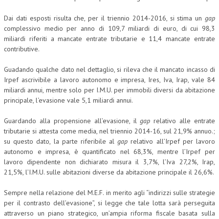
Dai dati esposti risulta che, per il triennio 2014-2016, si stima un
gap
complessivo medio per anno di 109,7 miliardi di euro, di cui 98,3
miliardi riferiti a mancate entrate tributarie e 11,4 mancate entrate
contributive.
Guadando qualche dato nel dettaglio, si rileva che il mancato incasso di
Irpef ascrivibile a lavoro autonomo e impresa, Ires, Iva, Irap, vale 84
miliardi annui, mentre solo per I.M.U. per immobili diversi da abitazione
principale, l‘evasione vale 5,1 miliardi annui.
Guardando alla propensione all’evasione, il
gap
relativo alle entrate
tributarie si attesta come media, nel triennio 2014-16, sul 21,9% annuo.;
su questo dato, la parte riferibile al
gap
relativo all’Irpef per lavoro
autonomo e impresa, è quantificato nel 68,3%, mentre l’Irpef per
lavoro dipendente non dichiarato misura il 3,7%, l’Iva 27,2%, Irap,
21,5%, l’I.M.U. sulle abitazioni diverse da abitazione principale il 26,6%.
Sempre nella relazione del M.E.F. in merito agli “indirizzi sulle strategie
per il contrasto dell’evasione”, si legge che tale lotta sarà perseguita
attraverso un piano strategico, un’ampia riforma fiscale basata sulla