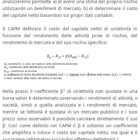
analizzeremo permette a) di avere una stima del proprio rischio
utilizzando un
benchmark
di mercato, b) di determinare il costo
CORSI CE.S.E.D.
del capitale netto basandosi sui propri dati contabili.
ARCHIVIO CORSI 2015
Il CAPM definisce il costo del capitale netto di un’attività in
DIVENTA SOCIO
funzione del rendimento delle attività prive di rischio, del
rendimento di mercato e del suo rischio specifico:
BROCHURE CE.S.E.D.
LA RIVISTA
LA RIVISTA
COMITATO SCIENTIFICO
1
Nella prassi il coefficiente β
di un’attività non quotata in una
COMITATO EDITORIALE
borsa valori è determinato osservando i rendimenti di attività, o
società, simili a quella analizzata e i rendimenti di mercato,
REDAZIONE
mentre se l’attività è quotata in un mercato pubblico e i suoi
PEER REVIEW
prezzi sono osservabili è possibile calcolare direttamente il suo
β. Così come definito nel CAPM il β è soltanto un coefficiente
CODICE ETICO
che amplifica o riduce il costo del capitale netto, ma qual è il
suo potere informativo sul rischio effettivo dell’attività ?
AUTORI