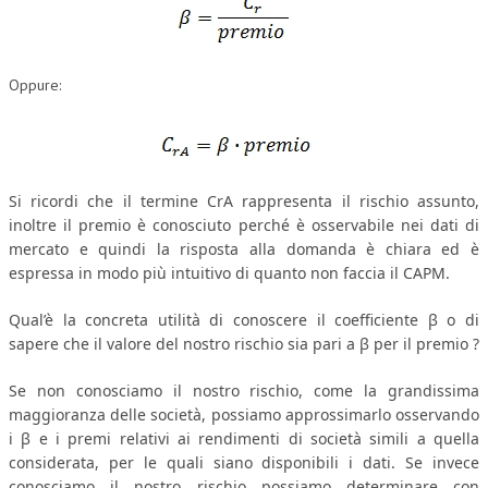
CRIMINOLOGIA TRIBUTARIA
CFC E PARADISI FISCALI
Oppure:
TRANSFER PRICING
PRASSI
AMMINISTRATIVA
Si ricordi che il termine C
rA
rappresenta il rischio assunto,
inoltre il premio è conosciuto perché è osservabile nei dati di
TRIBUTARIA
mercato e quindi la risposta alla domanda è chiara ed è
espressa in modo più intuitivo di quanto non faccia il CAPM.
GIURISPRUDENZA
EUROPEA
Qual’è la concreta utilità di conoscere il coefficiente β o di
sapere che il valore del nostro rischio sia pari a β per il premio ?
COSTITUZIONALE
Se non conosciamo il nostro rischio, come la grandissima
CIVILE
maggioranza delle società, possiamo approssimarlo osservando
TRIBUTARIA
i β e i premi relativi ai rendimenti di società simili a quella
considerata, per le quali siano disponibili i dati. Se invece
PENALE
conosciamo il nostro rischio possiamo determinare con