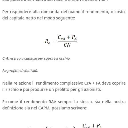
COLLABORA CON NOI
Per rispondere alla domanda definiamo il rendimento, o costo,
del capitale netto nel modo seguente:
ECONOMIA
CORPORATE SOCIAL RESPONSIBILITY
ECONOMIA DELL’ARTE
INTERNAZIONALIZZAZIONE
CrA: riserva a capitale per coprire il rischio.
HUMAN RESOURCES
P
: profitto dell’attività.
A
RISORSE UMANE
Nella relazione il rendimento complessivo C
rA
+ P
A
deve coprire
MARKETING
il rischio e poi produrre un profitto per gli azionisti.
TREASURY IN FINANCIAL SERVICES
Siccome il rendimento R
A
è sempre lo stesso, sia nella nostra
RISK MANAGEMENT
definizione sia nel CAPM, possiamo scrivere:
SVILUPPO SOSTENIBILE
PERSONA E CITTÀ