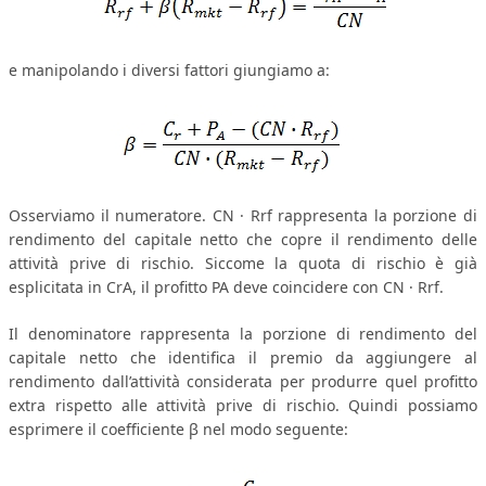
L’UMANISTA
e manipolando i diversi fattori giungiamo a:
DIRITTO
DIRITTO PENALE D’IMPRESA
DIRITTO DEL LAVORO
DIRITTO DEL WEB
Osserviamo il numeratore. CN · R
rf
rappresenta la porzione di
DIRITTO DELLE IMPRESE IN CRISI
rendimento del capitale netto che copre il rendimento delle
attività prive di rischio. Siccome la quota di rischio è già
CRIMINOLOGIA E CRIMINALISTICA
esplicitata in C
rA
, il profitto P
A
deve coincidere con CN · R
rf
.
SICUREZZA SUL LAVORO
Il denominatore rappresenta la porzione di rendimento del
capitale netto che identifica il premio da aggiungere al
FISCO
rendimento dall’attività considerata per produrre quel profitto
DIRITTO TRIBUTARIO
extra rispetto alle attività prive di rischio. Quindi possiamo
esprimere il coefficiente β nel modo seguente:
FISCALITÀ INTERNAZIONALE
TAX RISK MANAGEMENT