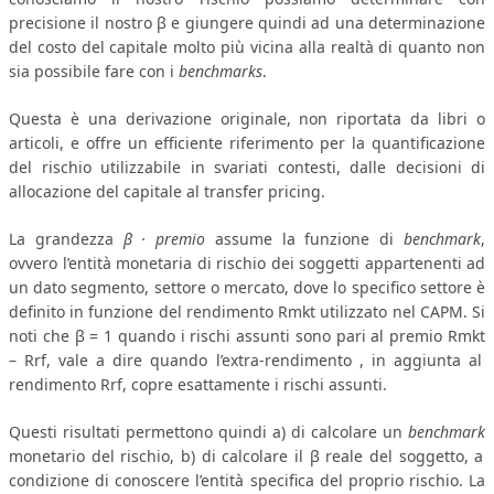
precisione il nostro β e giungere quindi ad una determinazione
NEWS
del costo del capitale molto più vicina alla realtà di quanto non
sia possibile fare con i
benchmarks
.
ARCHIVIO EVENTI (FINO AL 2022)
Questa è una derivazione originale, non riportata da libri o
CORSI ENTI TERZI
articoli, e offre un efficiente riferimento per la quantificazione
PUBBLICAZIONI
del rischio utilizzabile in svariati contesti, dalle decisioni di
allocazione del capitale al transfer pricing.
BOLLETTINO FINANZIAMENTI
La grandezza
β · premio
assume la funzione di
benchmark
,
TELEGRAM
ovvero l’entità monetaria di rischio dei soggetti appartenenti ad
un dato segmento, settore o mercato, dove lo specifico settore è
DOCUMENTI
definito in funzione del rendimento R
mkt
utilizzato nel CAPM. Si
noti che β = 1 quando i rischi assunti sono pari al premio R
mkt
MANUALI E MONOGRAFIE
– R
rf
, vale a dire quando l’extra-rendimento , in aggiunta al
rendimento R
rf
, copre esattamente i rischi assunti.
TESI DI LAUREA
Questi risultati permettono quindi a) di calcolare un
benchmark
MATERIALE DIDATTICO
monetario del rischio, b) di calcolare il β reale del soggetto, a
INVITI E PROMOZIONI
condizione di conoscere l’entità specifica del proprio rischio. La