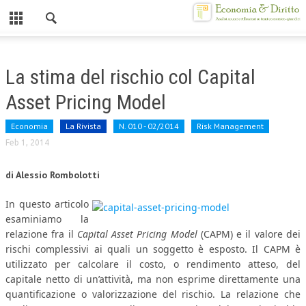
Chiuso
HOME
La stima del rischio col Capital
CHI SIAMO
Asset Pricing Model
MISSION
Economia
La Rivista
N. 010 - 02/2014
Risk Management
CONTATTI
Feb 1, 2014
CENTRO STUDI
di Alessio Rombolotti
ATTO COSTITUTIVO E STATUTO
In questo articolo
esaminiamo la
ORGANIZZAZIONE
relazione fra il
Capital Asset Pricing Model
(CAPM) e il valore dei
rischi complessivi ai quali un soggetto è esposto. Il CAPM è
OBIETTIVI
utilizzato per calcolare il costo, o rendimento atteso, del
DIREZIONE SCIENTIFICA
capitale netto di un’attività, ma non esprime direttamente una
quantificazione o valorizzazione del rischio. La relazione che
ALTA FORMAZIONE