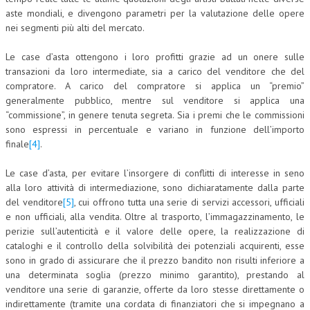
aste mondiali, e divengono parametri per la valutazione delle opere
L’UMANISTA
nei segmenti più alti del mercato.
DIRITTO
Le case d’asta ottengono i loro profitti grazie ad un onere sulle
transazioni da loro intermediate, sia a carico del venditore che del
DIRITTO PENALE D’IMPRESA
compratore. A carico del compratore si applica un “premio”
DIRITTO DEL LAVORO
generalmente pubblico, mentre sul venditore si applica una
“commissione”, in genere tenuta segreta. Sia i premi che le commissioni
DIRITTO DEL WEB
sono espressi in percentuale e variano in funzione dell’importo
finale
[4]
.
DIRITTO DELLE IMPRESE IN CRISI
Le case d’asta, per evitare l’insorgere di conflitti di interesse in seno
CRIMINOLOGIA E CRIMINALISTICA
alla loro attività di intermediazione, sono dichiaratamente dalla parte
del venditore
[5]
, cui offrono tutta una serie di servizi accessori, ufficiali
SICUREZZA SUL LAVORO
e non ufficiali, alla vendita. Oltre al trasporto, l’immagazzinamento, le
FISCO
perizie sull’autenticità e il valore delle opere, la realizzazione di
cataloghi e il controllo della solvibilità dei potenziali acquirenti, esse
DIRITTO TRIBUTARIO
sono in grado di assicurare che il prezzo bandito non risulti inferiore a
una determinata soglia (prezzo minimo garantito), prestando al
FISCALITÀ INTERNAZIONALE
venditore una serie di garanzie, offerte da loro stesse direttamente o
indirettamente (tramite una cordata di finanziatori che si impegnano a
TAX RISK MANAGEMENT