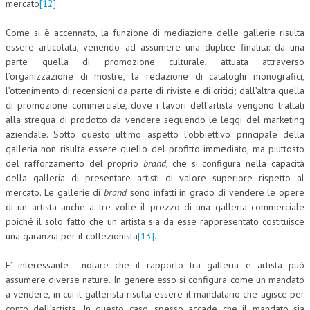
mercato
[12]
.
Come si è accennato, la funzione di mediazione delle gallerie risulta
essere articolata, venendo ad assumere una duplice finalità: da una
parte quella di promozione culturale, attuata attraverso
l’organizzazione di mostre, la redazione di cataloghi monografici,
l’ottenimento di recensioni da parte di riviste e di critici; dall’altra quella
di promozione commerciale, dove i lavori dell’artista vengono trattati
alla stregua di prodotto da vendere seguendo le leggi del marketing
aziendale. Sotto questo ultimo aspetto l’obbiettivo principale della
galleria non risulta essere quello del profitto immediato, ma piuttosto
del rafforzamento del proprio
brand
, che si configura nella capacità
della galleria di presentare artisti di valore superiore rispetto al
mercato. Le gallerie di
brand
sono infatti in grado di vendere le opere
di un artista anche a tre volte il prezzo di una galleria commerciale
poiché il solo fatto che un artista sia da esse rappresentato costituisce
una garanzia per il collezionista
[13]
.
E’ interessante notare che il rapporto tra galleria e artista può
assumere diverse nature. In genere esso si configura come un mandato
a vendere, in cui il gallerista risulta essere il mandatario che agisce per
conto dell’artista. In questo caso, spesso accade che il mandato sia