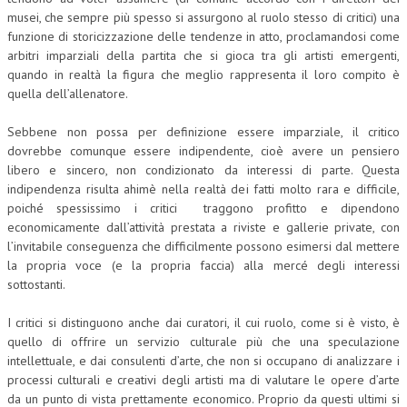
musei, che sempre più spesso si assurgono al ruolo stesso di critici) una
funzione di storicizzazione delle tendenze in atto, proclamandosi come
arbitri imparziali della partita che si gioca tra gli artisti emergenti,
quando in realtà la figura che meglio rappresenta il loro compito è
quella dell’allenatore.
Sebbene non possa per definizione essere imparziale, il critico
dovrebbe comunque essere indipendente, cioè avere un pensiero
libero e sincero, non condizionato da interessi di parte. Questa
indipendenza risulta ahimè nella realtà dei fatti molto rara e difficile,
poiché spessissimo i critici traggono profitto e dipendono
economicamente dall’attività prestata a riviste e gallerie private, con
l’invitabile conseguenza che difficilmente possono esimersi dal mettere
la propria voce (e la propria faccia) alla mercé degli interessi
sottostanti.
I critici si distinguono anche dai curatori, il cui ruolo, come si è visto, è
quello di offrire un servizio culturale più che una speculazione
intellettuale, e dai consulenti d’arte, che non si occupano di analizzare i
processi culturali e creativi degli artisti ma di valutare le opere d’arte
da un punto di vista prettamente economico. Proprio da questi ultimi si