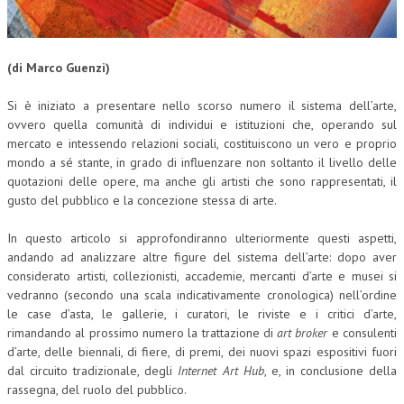
CORSI CE.S.E.D.
ARCHIVIO CORSI 2015
(di Marco Guenzi)
DIVENTA SOCIO
Si è iniziato a presentare nello scorso numero il sistema dell’arte,
ovvero quella comunità di individui e istituzioni che, operando sul
BROCHURE CE.S.E.D.
mercato e intessendo relazioni sociali, costituiscono un vero e proprio
mondo a sé stante, in grado di influenzare non soltanto il livello delle
LA RIVISTA
quotazioni delle opere, ma anche gli artisti che sono rappresentati, il
gusto del pubblico e la concezione stessa di arte.
LA RIVISTA
COMITATO SCIENTIFICO
In questo articolo si approfondiranno ulteriormente questi aspetti,
andando ad analizzare altre figure del sistema dell’arte: dopo aver
COMITATO EDITORIALE
considerato artisti, collezionisti, accademie, mercanti d’arte e musei si
vedranno (secondo una scala indicativamente cronologica) nell’ordine
REDAZIONE
le case d’asta, le gallerie, i curatori, le riviste e i critici d’arte,
rimandando al prossimo numero la trattazione di
art broker
e consulenti
PEER REVIEW
d’arte, delle biennali, di fiere, di premi, dei nuovi spazi espositivi fuori
dal circuito tradizionale, degli
Internet Art Hub
, e, in conclusione della
CODICE ETICO
rassegna, del ruolo del pubblico.
AUTORI