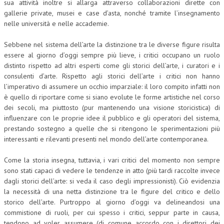
sua attività inoltre si allarga attraverso collaborazioni dirette con
gallerie private, musei e case d’asta, nonché tramite l’insegnamento
nelle università e nelle accademie.
Sebbene nel sistema dell’arte la distinzione tra le diverse figure risulta
essere al giorno d’oggi sempre più lieve, i critici occupano un ruolo
distinto rispetto ad altri esperti come gli storici dell’arte, i curatori e i
consulenti d’arte. Rispetto agli storici dell’arte i critici non hanno
l’imperativo di assumere un occhio imparziale: il loro compito infatti non
è quello di riportare come si siano evolute le forme artistiche nel corso
dei secoli, ma piuttosto (pur mantenendo una visione storicistica) di
influenzare con le proprie idee il pubblico e gli operatori del sistema,
prestando sostegno a quelle che si ritengono le sperimentazioni più
interessanti e rilevanti presenti nel mondo dell’arte contemporanea.
Come la storia insegna, tuttavia, i vari critici del momento non sempre
sono stati capaci di vedere le tendenze in atto (più tardi raccolte invece
dagli storici dell’arte: si veda il caso degli impressionisti). Ciò evidenzia
la necessità di una netta distinzione tra le figure del critico e dello
storico dell’arte. Purtroppo al giorno d’oggi va delineandosi una
commistione di ruoli, per cui spesso i critici, seppur parte in causa,
tendono ad voler assumere (di comune accordo con i direttori dei