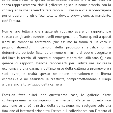
senza rappresentanza, cioè il gallerista agisce in nome proprio, con la
conseguenza che la vendita farà capo a lui stesso e che si preoccuperà
poi di trasferirne gli effetti, tolta la dovuta provvigione, al mandante,
cioè l’artista.
Non è raro tuttavia che i galleristi vogliano avere un rapporto più
stretto con gli artisti (specie quelli emergenti), e offrano quindi a questi
ultimi un compenso forfettario (che assume la forma di un vero e
proprio stipendio) in cambio della produzione artistica di un
determinato periodo, fissando un numero minimo di opere eseguite e
dei limiti in termini di contenuti proposti e tecniche utilizzate. Questo
genere di rapporto, benché rappresenti per l’artista una sicurezza
economica e una garanzia dell’interesse della galleria a promuovere i
suoi lavori, in realtà spesso ne riduce notevolmente la libertà
espressiva e ne esaurisce la creatività, compromettendone a lungo
andare anche lo sviluppo della carriera.
Eccezion fatta quindi per quest’ultimo caso, le gallerie d’arte
contemporanea si distinguono dai mercanti d’arte in quanto non
assumono su di sé il rischio della transazione, ma svolgono solo una
funzione di intermediazione tra l’artista e il collezionista con l’intento di