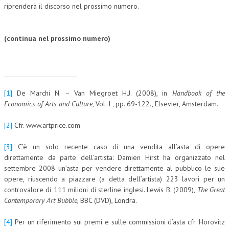
riprenderà il discorso nel prossimo numero.
(continua nel prossimo numero)
[1]
De Marchi N. – Van Miegroet H.J. (2008), in
Handbook of the
Economics of Arts and Culture
, Vol. I , pp. 69-122., Elsevier, Amsterdam.
[2]
Cfr. www.artprice.com
[3]
C’è un solo recente caso di una vendita all’asta di opere
direttamente da parte dell’artista: Damien Hirst ha organizzato nel
settembre 2008 un’asta per vendere direttamente al pubblico le sue
opere, riuscendo a piazzare (a detta dell’artista) 223 lavori per un
controvalore di 111 milioni di sterline inglesi. Lewis B. (2009),
The Great
Contemporary Art Bubble
, BBC (DVD), Londra.
[4]
Per un riferimento sui premi e sulle commissioni d’asta cfr. Horovitz