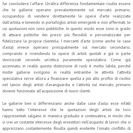
far concludere l’affare. Un’altra differenza fondamentale risulta essere
che le gallerie operano prevalentemente sul mercato primario,
occupandosi di vendere direttamente le opere d’arte realizzate
dall’artista e tenendo in portafoglio artisti emergenti e non affermati, le
cui quotazioni non sono pubbliche. In questo modo esse sono in grado
di attuare politiche dei prezzi più flessibili e personalizzate per
fidelizzare la propria clientela. I mercanti d’arte (come anche le case
d’asta) invece operano principalmente sul mercato secondario,
comprando e rivendendo le opere di artisti quotati e già in parte
storicizzati secondo un’ottica puramente speculativa. Come già
accennato, in realtà questa distinzione di ruoli è molto labile, perché
molte gallerie svolgono in realtà entrambe le attività: l’attività
speculativa serve allora a finanziare quella a più alto profilo di rischio
nel lancio degli artisti d’avanguardia e l’attività sul mercato primario
diviene funzionale all’acquisizione di nuovi clienti.
Le gallerie ben si differenziano anche dalle case d’asta: esse infatti
hanno tutto l’interesse che le quotazioni degli artisti da loro
rappresentati salgano in maniera graduale e continuativa, in modo che
si crei un costante interesse degli investitori nell’acquisto di lavori che si
apprezzano costantemente. Risulta quindi evidente l’innato conflitto di