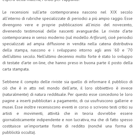
Le recensioni sull’arte contemporanea nascono nel XIX secolo
all’interno di rubriche specializzate di periodici a più ampio raggio. Esse
divengono vere e proprie pubblicazioni all’inizio del novecento,
divenendo testimonial delle nascenti avanguardie. Le riviste d’arte
contemporanea in senso moderno (sul modello
Artforum
), cioè periodici
specializzati ad ampia diffusione in vendita nella catena distributiva
della stampa, nascono e i sviluppano intorno agli anni ’60 e ’70
dell’ultimo secolo. Nell’ultimo decennio molto forte è stato lo sviluppo
di testate d’arte on-line, che hanno preso in buona parte il posto della
carta stampata.
Sebbene il compito delle riviste sia quello di informare il pubblico di
ciò che è in atto nel mondo dell’arte, il loro obbiettivo è invece
(naturalmente) di natura reddituale. Per questo esse concedono le loro
pagine a inserti pubblicitari a pagamento, di cui usufruiscono gallerie e
musei. Esse inoltre recensiscono eventi in corso o scrivono testi critici su
artisti e movimenti, attività che in teoria dovrebbe essere
giornalisticamente indipendente e non lucrativa, ma che di fatto spesso
costituisce un’importante fonte di reddito (nonché una forma di
pubblicità occulta).