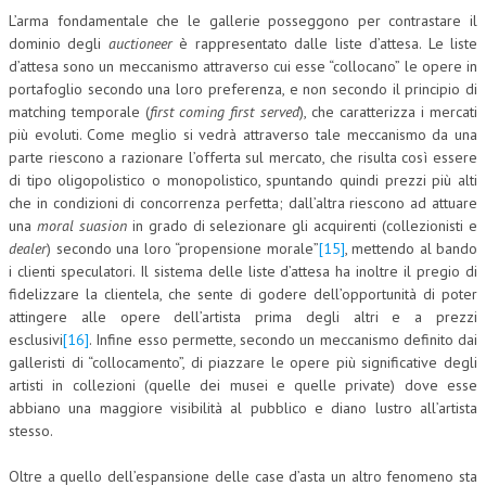
L’arma fondamentale che le gallerie posseggono per contrastare il
dominio degli
auctioneer
è rappresentato dalle liste d’attesa. Le liste
d’attesa sono un meccanismo attraverso cui esse “collocano” le opere in
portafoglio secondo una loro preferenza, e non secondo il principio di
matching temporale (
first coming first served
), che caratterizza i mercati
più evoluti. Come meglio si vedrà attraverso tale meccanismo da una
parte riescono a razionare l’offerta sul mercato, che risulta così essere
di tipo oligopolistico o monopolistico, spuntando quindi prezzi più alti
che in condizioni di concorrenza perfetta; dall’altra riescono ad attuare
una
moral suasion
in grado di selezionare gli acquirenti (collezionisti e
dealer
) secondo una loro “propensione morale”
[15]
, mettendo al bando
i clienti speculatori. Il sistema delle liste d’attesa ha inoltre il pregio di
fidelizzare la clientela, che sente di godere dell’opportunità di poter
attingere alle opere dell’artista prima degli altri e a prezzi
esclusivi
[16]
. Infine esso permette, secondo un meccanismo definito dai
galleristi di “collocamento”, di piazzare le opere più significative degli
artisti in collezioni (quelle dei musei e quelle private) dove esse
abbiano una maggiore visibilità al pubblico e diano lustro all’artista
stesso.
Oltre a quello dell’espansione delle case d’asta un altro fenomeno sta