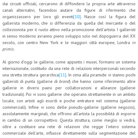
dai circuiti ufficiali, cercarono di diffondere la propria arte attraverso
canali alternativi, facendosi aiutare da figure di rifermento che
organizzassero per loro gli eventi
[10]
. Nasce così la figura del
gallerista moderno, che si differenzia da quella del mercante o del
collezionista per il ruolo attivo nella promozione dell’artista. I galleristi
in senso moderno avranno pieno sviluppo solo nel dopoguerra del XX
secolo, con centro New York e le maggiori città europee, Londra
in
primis
.
Al giorno d’oggi le gallerie, come appunto i musei, formano un sistema
internazionale, costituito da una rete di relazioni interpersonali secondo
una stretta struttura gerarchica
[11]
. In cima alla piramide vi stanno pochi
galleristi di punta (gallerie di
brand
) che hanno come riferimento altre
gallerie in diversi paesi per collaborazioni e alleanze (gallerie
tradizionali). Poi vi sono gallerie che operano strettamente in un ambito
locale, con artisti agli esordi e poche entrature nel sistema (gallerie
commerciali). Infine vi sono delle pseudo-gallerie (gallerie negozio),
assolutamente marginali, che offrono all’artista la possibilità di esporre
in cambio di un corrispettivo. Questa struttura, come meglio si vedrà,
oltre a costituire una rete di relazioni che regge l’intero sistema
commerciale dell’arte, influisce direttamente sulla segmentazione del