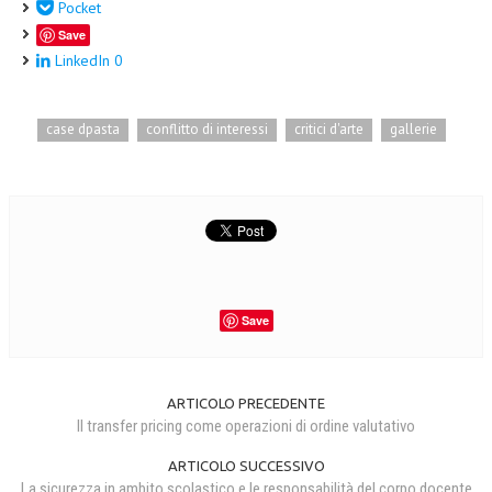
Pocket
Save
LinkedIn
0
case dpasta
conflitto di interessi
critici d'arte
gallerie
Save
ARTICOLO PRECEDENTE
Il transfer pricing come operazioni di ordine valutativo
ARTICOLO SUCCESSIVO
La sicurezza in ambito scolastico e le responsabilità del corpo docente