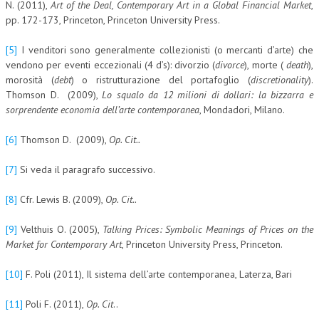
N. (2011),
Art of the Deal, Contemporary Art in a Global Financial Market
,
pp. 172-173, Princeton, Princeton University Press.
[5]
I venditori sono generalmente collezionisti (o mercanti d’arte) che
vendono per eventi eccezionali (4 d’s): divorzio (
divorce
), morte (
death
),
morosità (
debt
) o ristrutturazione del portafoglio (
discretionality
).
Thomson D. (2009),
Lo squalo da 12 milioni di dollari: la bizzarra e
sorprendente economia dell’arte contemporanea
, Mondadori, Milano.
[6]
Thomson D. (2009),
Op. Cit..
[7]
Si veda il paragrafo successivo.
[8]
Cfr. Lewis B. (2009),
Op. Cit..
[9]
Velthuis O. (2005),
Talking Prices: Symbolic Meanings of Prices on the
Market for Contemporary Art
, Princeton University Press, Princeton.
[10]
F. Poli (2011), Il sistema dell’arte contemporanea, Laterza, Bari
[11]
Poli F. (2011),
Op. Cit
..