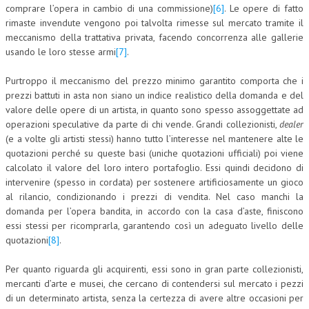
comprare l’opera in cambio di una commissione)
[6]
. Le opere di fatto
CRIMINOLOGIA TRIBUTARIA
rimaste invendute vengono poi talvolta rimesse sul mercato tramite il
meccanismo della trattativa privata, facendo concorrenza alle gallerie
CFC E PARADISI FISCALI
usando le loro stesse armi
[7]
.
TRANSFER PRICING
Purtroppo il meccanismo del prezzo minimo garantito comporta che i
prezzi battuti in asta non siano un indice realistico della domanda e del
PRASSI
valore delle opere di un artista, in quanto sono spesso assoggettate ad
AMMINISTRATIVA
operazioni speculative da parte di chi vende. Grandi collezionisti,
dealer
(e a volte gli artisti stessi) hanno tutto l’interesse nel mantenere alte le
TRIBUTARIA
quotazioni perché su queste basi (uniche quotazioni ufficiali) poi viene
calcolato il valore del loro intero portafoglio. Essi quindi decidono di
GIURISPRUDENZA
intervenire (spesso in cordata) per sostenere artificiosamente un gioco
al rilancio, condizionando i prezzi di vendita. Nel caso manchi la
EUROPEA
domanda per l’opera bandita, in accordo con la casa d’aste, finiscono
COSTITUZIONALE
essi stessi per ricomprarla, garantendo così un adeguato livello delle
quotazioni
[8]
.
CIVILE
Per quanto riguarda gli acquirenti, essi sono in gran parte collezionisti,
TRIBUTARIA
mercanti d’arte e musei, che cercano di contendersi sul mercato i pezzi
di un determinato artista, senza la certezza di avere altre occasioni per
PENALE