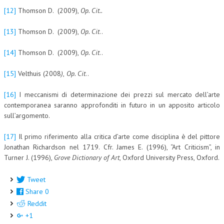
[12]
Thomson D. (2009),
Op. Cit..
[13]
Thomson D. (2009),
Op. Cit
..
[14]
Thomson D. (2009),
Op. Cit
..
[15]
Velthuis (2008
)
,
Op. Cit
..
[16]
I meccanismi di determinazione dei prezzi sul mercato dell’arte
contemporanea saranno approfonditi in futuro in un apposito articolo
sull’argomento.
[17]
Il primo riferimento alla critica d’arte come disciplina è del pittore
Jonathan Richardson nel 1719. Cfr. James E. (1996), “Art Criticism”, in
Turner J. (1996),
Grove Dictionary of Art
, Oxford University Press, Oxford.
Tweet
Share
0
Reddit
+1