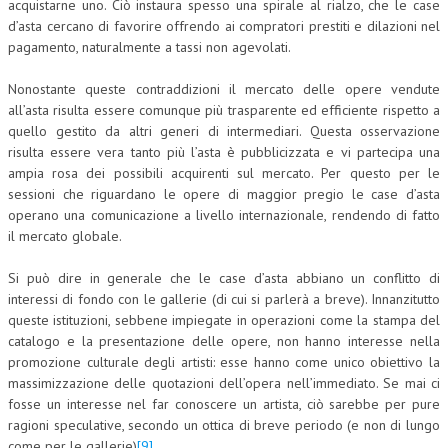
acquistarne uno. Ciò instaura spesso una spirale al rialzo, che le case
d’asta cercano di favorire offrendo ai compratori prestiti e dilazioni nel
NEWS
pagamento, naturalmente a tassi non agevolati.
ARCHIVIO EVENTI (FINO AL 2022)
Nonostante queste contraddizioni il mercato delle opere vendute
all’asta risulta essere comunque più trasparente ed efficiente rispetto a
CORSI ENTI TERZI
quello gestito da altri generi di intermediari. Questa osservazione
PUBBLICAZIONI
risulta essere vera tanto più l’asta è pubblicizzata e vi partecipa una
ampia rosa dei possibili acquirenti sul mercato. Per questo per le
BOLLETTINO FINANZIAMENTI
sessioni che riguardano le opere di maggior pregio le case d’asta
operano una comunicazione a livello internazionale, rendendo di fatto
TELEGRAM
il mercato globale.
DOCUMENTI
Si può dire in generale che le case d’asta abbiano un conflitto di
interessi di fondo con le gallerie (di cui si parlerà a breve). Innanzitutto
queste istituzioni, sebbene impiegate in operazioni come la stampa del
MANUALI E MONOGRAFIE
catalogo e la presentazione delle opere, non hanno interesse nella
TESI DI LAUREA
promozione culturale degli artisti: esse hanno come unico obiettivo la
massimizzazione delle quotazioni dell’opera nell’immediato. Se mai ci
MATERIALE DIDATTICO
fosse un interesse nel far conoscere un artista, ciò sarebbe per pure
ragioni speculative, secondo un ottica di breve periodo (e non di lungo
INVITI E PROMOZIONI
come per le gallerie)
[9]
.