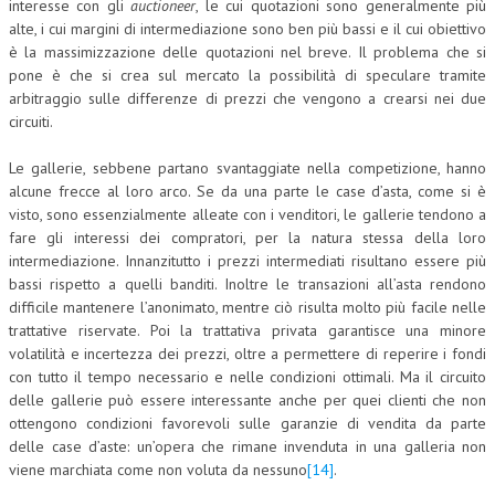
interesse con gli
auctioneer
, le cui quotazioni sono generalmente più
alte, i cui margini di intermediazione sono ben più bassi e il cui obiettivo
è la massimizzazione delle quotazioni nel breve. Il problema che si
pone è che si crea sul mercato la possibilità di speculare tramite
arbitraggio sulle differenze di prezzi che vengono a crearsi nei due
circuiti.
Le gallerie, sebbene partano svantaggiate nella competizione, hanno
alcune frecce al loro arco. Se da una parte le case d’asta, come si è
visto, sono essenzialmente alleate con i venditori, le gallerie tendono a
fare gli interessi dei compratori, per la natura stessa della loro
intermediazione. Innanzitutto i prezzi intermediati risultano essere più
bassi rispetto a quelli banditi. Inoltre le transazioni all’asta rendono
difficile mantenere l’anonimato, mentre ciò risulta molto più facile nelle
trattative riservate. Poi la trattativa privata garantisce una minore
volatilità e incertezza dei prezzi, oltre a permettere di reperire i fondi
con tutto il tempo necessario e nelle condizioni ottimali. Ma il circuito
delle gallerie può essere interessante anche per quei clienti che non
ottengono condizioni favorevoli sulle garanzie di vendita da parte
delle case d’aste: un’opera che rimane invenduta in una galleria non
viene marchiata come non voluta da nessuno
[14]
.