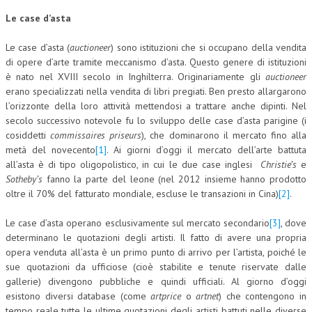
Le case d’asta
COLLABORA CON NOI
Le case d’asta (
auctioneer
) sono istituzioni che si occupano della vendita
ECONOMIA
di opere d’arte tramite meccanismo d’asta. Questo genere di istituzioni
è nato nel XVIII secolo in Inghilterra. Originariamente gli
auctioneer
CORPORATE SOCIAL RESPONSIBILITY
erano specializzati nella vendita di libri pregiati. Ben presto allargarono
ECONOMIA DELL’ARTE
l’orizzonte della loro attività mettendosi a trattare anche dipinti. Nel
secolo successivo notevole fu lo sviluppo delle case d’asta parigine (i
INTERNAZIONALIZZAZIONE
cosiddetti
commissaires priseurs
), che dominarono il mercato fino alla
metà del novecento
[1]
. Ai giorni d’oggi il mercato dell’arte battuta
HUMAN RESOURCES
all’asta è di tipo oligopolistico, in cui le due case inglesi
Christie’s
e
Sotheby’s
fanno la parte del leone (nel 2012 insieme hanno prodotto
RISORSE UMANE
oltre il 70% del fatturato mondiale, escluse le transazioni in Cina)
[2]
.
MARKETING
Le case d’asta operano esclusivamente sul mercato secondario
[3]
, dove
TREASURY IN FINANCIAL SERVICES
determinano le quotazioni degli artisti. Il fatto di avere una propria
opera venduta all’asta è un primo punto di arrivo per l’artista, poiché le
RISK MANAGEMENT
sue quotazioni da ufficiose (cioè stabilite e tenute riservate dalle
gallerie) divengono pubbliche e quindi ufficiali. Al giorno d’oggi
SVILUPPO SOSTENIBILE
esistono diversi database (come
artprice
o
artnet
) che contengono in
PERSONA E CITTÀ
tempo reale tutte le ultime quotazioni degli artisti battuti nelle diverse