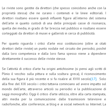
Le riviste sono gestite da direttori (che spesso coincidono anche con la
proprietà stessa) che ne curano i contenuti e le linee editoriali. I
direttori risultano essere quindi influenti figure all’interno del sistema
dell’arte in quanto custodi di una delle principali casse di risonanza,
quella dei media, in grado di far breccia nel pubblico e risultano essere
corteggiati da direttori di musei e galleristi in cerca di pubblicità.
Per quanto riguarda i critici d’arte essi costituiscono (oltre ai citati
direttori delle riviste) un punto nodale nel circuito dei periodici, poiché
dalla loro competenza e dalla loro fama spesso viene a dipendere
direttamente il successo delle riviste stesse.
Se l’attività di critico d’arte ha origini antichissime (si pensi agli scritti di
Plinio il vecchio sulla pittura e sulla scultura greca), il riconoscimento
della sua figura è più recente e si fa risalire al XVIII secolo
[17]
. Solo
alla fine del XIX secolo i critici tuttavia cominciano ad avere impatto sul
mondo dell’arte, attraverso articoli su periodici e la pubblicazione di
saggi monografici. Oggi il critico d’arte utilizza, oltre alla carta stampata,
altri media per la comunicazione: dalle trasmissioni televisive e
radiofoniche, alle conferenze, ai blog e ai social network su Internet. La