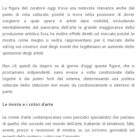
La figura del curatore oggi trova una notevole rilevanza anche dal
punto di vista culturale, poiché si trova nella posizione di dover
scegliere a quali opere e artisti dare visibilità, escludendo
inevitabilmente dal panorama dell’arte la grande maggioranza della
produzione artistica. Essa ha inoltre effetti diretti sul mercato poiché le
mostre, come meglio si vedrà, rappresentano per il mercato delle
selling out situation
, cioè degli eventi che legittimano un aumento delle
quotazioni degli artisti.
Non c’è quindi da stupirsi se al giorno d’oggi queste figure, che si
proclamano indipendenti, siano invece a volte condizionate dalle
logiche e dai poteri forti del sistema, determinando una politica
culturale delle istituzioni non esule da condizionamenti e interessi di
parte.
Le riviste e i critici d‘arte
Le riviste d’arte contemporanea sono periodici specialistici che parlano
di quello che succede nel mondo dell’arte, trattando di tendenze, fatti,
eventi, prezzi e recensioni di mostre, su cui scrivono giornalisti ed
esperti della materia, i critici per l’appunto.