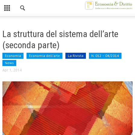
Chiuso
HOME
La struttura del sistema dell’arte
CHI SIAMO
(seconda parte)
MISSION
Economia
Economia dell'arte
La Rivista
N. 012 – 04/2014
CONTATTI
News
Apr 1, 2014
CENTRO STUDI
ATTO COSTITUTIVO E STATUTO
ORGANIZZAZIONE
OBIETTIVI
DIREZIONE SCIENTIFICA
ALTA FORMAZIONE