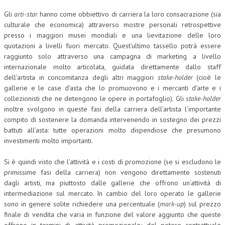
Gli
arti-star
hanno come obbiettivo di carriera la loro consacrazione (sia
culturale che economica) attraverso mostre personali retrospettive
presso i maggiori musei mondiali e una lievitazione delle loro
quotazioni a livelli fuori mercato. Quest’ultimo tassello potrà essere
raggiunto solo attraverso una campagna di marketing a livello
internazionale molto articolata, guidata direttamente dallo staff
dell’artista in concomitanza degli altri maggiori
stake-holder
(cioè le
gallerie e le case d’asta che lo promuovono e i mercanti d’arte e i
collezionisti che ne detengono le opere in portafoglio). Gli
stake-holder
inoltre svolgono in queste fasi della carriera dell’artista l’importante
compito di sostenere la domanda intervenendo in sostegno dei prezzi
battuti all’asta: tutte operazioni molto dispendiose che presumono
investimenti molto importanti.
Si è quindi visto che l’attività e i costi di promozione (se si escludono le
primissime fasi della carriera) non vengono direttamente sostenuti
dagli artisti, ma piuttosto dalle gallerie che offrono un’attività di
intermediazione sul mercato. In cambio del loro operato le gallerie
sono in genere solite richiedere una percentuale (
mark-up
) sul prezzo
finale di vendita che varia in funzione del valore aggiunto che queste