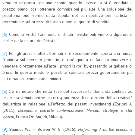
venduto un’opera con uno sconto quando invece la si è venduta a
prezzo pieno, così ottenere commissioni più alte. Una soluzione del
problema può venire dalla stipula del corrispettivo per l’artista in
percentuale sul prezzo di listino e non su quello di vendita.
[6]
Come si vedrà l’ammontare di tali investimenti viene a dipendere
anche dalla natura dell’artista.
[7]
Per gli artisti molto affermati si è recentemente aperta una nuova
frontiera sul mercato primario, e cioè quella di farsi promuovere e
vendere direttamente all’asta i propri lavori by-passando le gallerie di
brand
. In questo modo è possibile spuntare prezzi generalmente più
alti e pagare commissioni minori.
[8]
C’è da notare che nella fase del successo la domanda continua ad
essere sostenuta anche in corrispondenza di un declino della creatività
dell’artista in relazione all’effetto dei passati investimenti (Zorloni A.
(2011),
L’economia dell’arte contemporanea, Mercati, strategie e star
system
, Franco De Angeli, Milano).
[9]
Baumol W.J. – Bowen W. G. (1966),
Performing Arts, the Economic