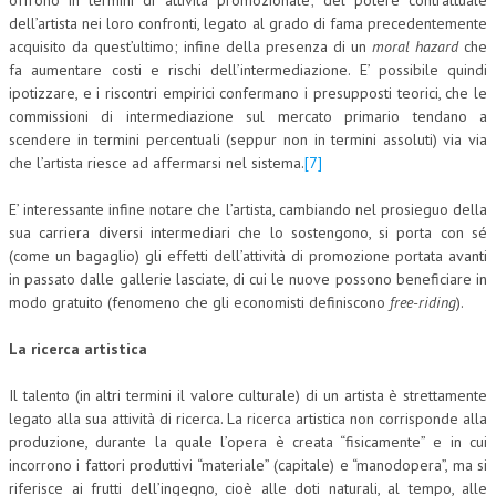
offrono in termini di attività promozionale; del potere contrattuale
dell’artista nei loro confronti, legato al grado di fama precedentemente
acquisito da quest’ultimo; infine della presenza di un
moral hazard
che
fa aumentare costi e rischi dell’intermediazione. E’ possibile quindi
ipotizzare, e i riscontri empirici confermano i presupposti teorici, che le
commissioni di intermediazione sul mercato primario tendano a
scendere in termini percentuali (seppur non in termini assoluti) via via
che l’artista riesce ad affermarsi nel sistema.
[7]
E’ interessante infine notare che l’artista, cambiando nel prosieguo della
sua carriera diversi intermediari che lo sostengono, si porta con sé
(come un bagaglio) gli effetti dell’attività di promozione portata avanti
in passato dalle gallerie lasciate, di cui le nuove possono beneficiare in
modo gratuito (fenomeno che gli economisti definiscono
free-riding
).
La ricerca artistica
Il talento (in altri termini il valore culturale) di un artista è strettamente
legato alla sua attività di ricerca. La ricerca artistica non corrisponde alla
produzione, durante la quale l’opera è creata “fisicamente” e in cui
incorrono i fattori produttivi “materiale” (capitale) e “manodopera”, ma si
riferisce ai frutti dell’ingegno, cioè alle doti naturali, al tempo, alle