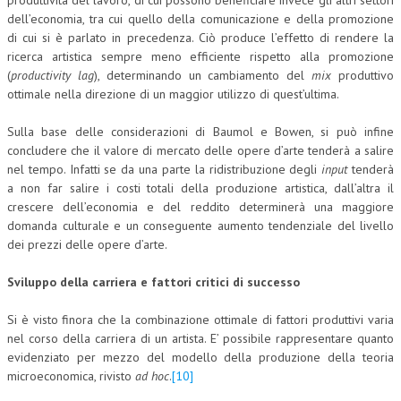
produttività del lavoro, di cui possono beneficiare invece gli altri settori
dell’economia, tra cui quello della comunicazione e della promozione
di cui si è parlato in precedenza. Ciò produce l’effetto di rendere la
ricerca artistica sempre meno efficiente rispetto alla promozione
(
productivity lag
), determinando un cambiamento del
mix
produttivo
ottimale nella direzione di un maggior utilizzo di quest’ultima.
Sulla base delle considerazioni di Baumol e Bowen, si può infine
concludere che il valore di mercato delle opere d’arte tenderà a salire
nel tempo. Infatti se da una parte la ridistribuzione degli
input
tenderà
a non far salire i costi totali della produzione artistica, dall’altra il
crescere dell’economia e del reddito determinerà una maggiore
domanda culturale e un conseguente aumento tendenziale del livello
dei prezzi delle opere d’arte.
Sviluppo della carriera e fattori critici di successo
Si è visto finora che la combinazione ottimale di fattori produttivi varia
nel corso della carriera di un artista. E’ possibile rappresentare quanto
evidenziato per mezzo del modello della produzione della teoria
microeconomica, rivisto
ad hoc
.
[10]