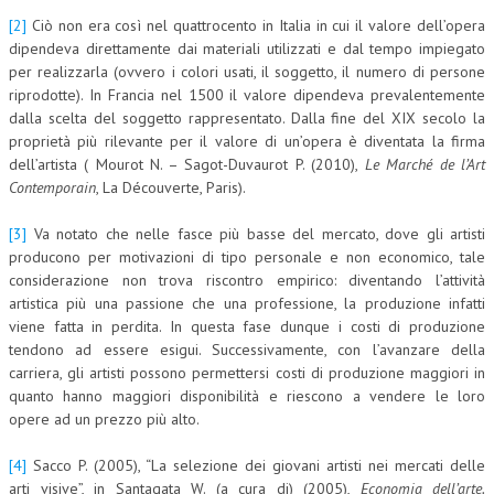
[2]
Ciò non era così nel quattrocento in Italia in cui il valore dell’opera
dipendeva direttamente dai materiali utilizzati e dal tempo impiegato
per realizzarla (ovvero i colori usati, il soggetto, il numero di persone
riprodotte). In Francia nel 1500 il valore dipendeva prevalentemente
dalla scelta del soggetto rappresentato. Dalla fine del XIX secolo la
proprietà più rilevante per il valore di un’opera è diventata la firma
dell’artista ( Mourot N. – Sagot-Duvaurot P. (2010),
Le Marché de l’Art
Contemporain
, La Découverte, Paris).
[3]
Va notato che nelle fasce più basse del mercato, dove gli artisti
producono per motivazioni di tipo personale e non economico, tale
considerazione non trova riscontro empirico: diventando l’attività
artistica più una passione che una professione, la produzione infatti
viene fatta in perdita. In questa fase dunque i costi di produzione
tendono ad essere esigui. Successivamente, con l’avanzare della
carriera, gli artisti possono permettersi costi di produzione maggiori in
quanto hanno maggiori disponibilità e riescono a vendere le loro
opere ad un prezzo più alto.
[4]
Sacco P. (2005), “La selezione dei giovani artisti nei mercati delle
arti visive”, in Santagata W. (a cura di) (2005),
Economia dell’arte.