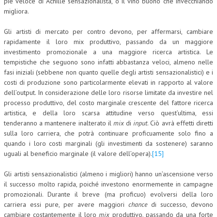
piè veloce di Achille sensazionalista, o il vino buono che invecchiando
migliora.
Gli artisti di mercato per contro devono, per affermarsi, cambiare
rapidamente il loro mix produttivo, passando da un maggiore
investimento promozionale a una maggiore ricerca artistica. Le
tempistiche che seguono sono infatti abbastanza veloci, almeno nelle
fasi iniziali (sebbene non quanto quelle degli artisti sensazionalistici) e i
costi di produzione sono particolarmente elevati in rapporto al valore
dell’output. In considerazione delle loro risorse limitate da investire nel
processo produttivo, del costo marginale crescente del fattore ricerca
artistica, e della loro scarsa attitudine verso quest’ultima, essi
tenderanno a mantenere inalterato il
mix
di
input
. Ciò avrà effetti diretti
sulla loro carriera, che potrà continuare proficuamente solo fino a
quando i loro costi marginali (gli investimenti da sostenere) saranno
uguali al beneficio marginale (il valore dell’opera).
[15]
Gli artisti sensazionalistici (almeno i migliori) hanno un’ascensione verso
il successo molto rapida, poiché investono enormemente in campagne
promozionali. Durante il breve (ma proficuo) evolversi della loro
carriera essi pure, per avere maggiori
chance
di successo, devono
cambiare costantemente il loro
mix
produttivo, passando da una forte