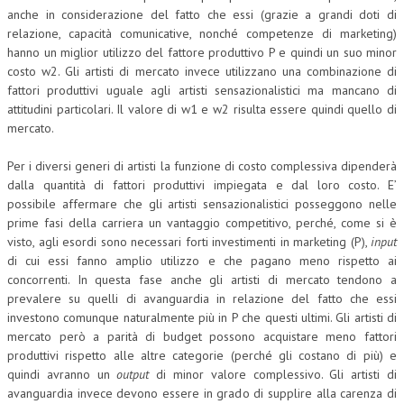
anche in considerazione del fatto che essi (grazie a grandi doti di
relazione, capacità comunicative, nonché competenze di marketing)
hanno un miglior utilizzo del fattore produttivo P e quindi un suo minor
costo w2. Gli artisti di mercato invece utilizzano una combinazione di
fattori produttivi uguale agli artisti sensazionalistici ma mancano di
attitudini particolari. Il valore di w1 e w2 risulta essere quindi quello di
mercato.
Per i diversi generi di artisti la funzione di costo complessiva dipenderà
dalla quantità di fattori produttivi impiegata e dal loro costo. E’
possibile affermare che gli artisti sensazionalistici posseggono nelle
prime fasi della carriera un vantaggio competitivo, perché, come si è
visto, agli esordi sono necessari forti investimenti in marketing (P),
input
di cui essi fanno amplio utilizzo e che pagano meno rispetto ai
concorrenti. In questa fase anche gli artisti di mercato tendono a
prevalere su quelli di avanguardia in relazione del fatto che essi
investono comunque naturalmente più in P che questi ultimi. Gli artisti di
mercato però a parità di budget possono acquistare meno fattori
produttivi rispetto alle altre categorie (perché gli costano di più) e
quindi avranno un
output
di minor valore complessivo. Gli artisti di
avanguardia invece devono essere in grado di supplire alla carenza di