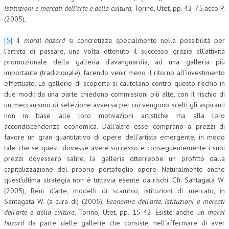
Istituzioni e mercati dell’arte e della cultura
, Torino, Utet, pp. 42-75.acco P.
(2005),
[5]
Il
moral hazard
si concretizza specialmente nella possibilità per
l’artista di passare, una volta ottenuto il successo grazie all’attività
promozionale della galleria d’avanguardia, ad una galleria più
importante (tradizionale), facendo venir meno il ritorno all’investimento
effettuato. Le gallerie di scoperta si cautelano contro questo rischio in
due modi: da una parte chiedono commissioni più alte, con il rischio di
un meccanismo di selezione avversa per cui vengono scelti gli aspiranti
non in base alle loro motivazioni artistiche ma alla loro
accondiscendenza economica. Dall’altro esse comprano a prezzi di
favore un gran quantitativo di opere dell’artista emergente, in modo
tale che se questi dovesse avere successo e conseguentemente i suoi
prezzi dovessero salire, la galleria otterrebbe un profitto dalla
capitalizzazione del proprio portafoglio opere. Naturalmente anche
quest’ultima strategia non è tuttavia esente da rischi. Cfr. Santagata W.
(2005), Beni d’arte, modelli di scambio, istituzioni di mercato, in
Santagata W. (a cura di) (2005),
Economia dell’arte. Istituzioni e mercati
dell’arte e della cultura
, Torino, Utet, pp. 15-42. Esiste anche un
moral
hazard
da parte delle gallerie che consiste nell’affermare di aver