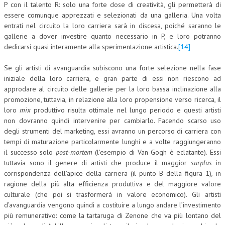
P con il talento R: solo una forte dose di creatività, gli permetterà di
essere comunque apprezzati e selezionati da una galleria. Una volta
entrati nel circuito la loro carriera sarà in discesa, poiché saranno le
gallerie a dover investire quanto necessario in P, e loro potranno
dedicarsi quasi interamente alla sperimentazione artistica.
[14]
Se gli artisti di avanguardia subiscono una forte selezione nella fase
iniziale della loro carriera, e gran parte di essi non riescono ad
approdare al circuito delle gallerie per la loro bassa inclinazione alla
promozione, tuttavia, in relazione alla loro propensione verso ricerca, il
loro
mix
produttivo risulta ottimale nel lungo periodo e questi artisti
non dovranno quindi intervenire per cambiarlo. Facendo scarso uso
degli strumenti del marketing, essi avranno un percorso di carriera con
tempi di maturazione particolarmente lunghi e a volte raggiungeranno
il successo solo
post-mortem
(l’esempio di Van Gogh è eclatante). Essi
tuttavia sono il genere di artisti che produce il maggior
surplus
in
corrispondenza dell’apice della carriera (il punto B della figura 1)
,
in
ragione della più alta efficienza produttiva e del maggiore valore
culturale (che poi si trasformerà in valore economico). Gli artisti
d’avanguardia vengono quindi a costituire a lungo andare l’investimento
più remunerativo: come la tartaruga di Zenone che va più lontano del