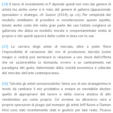
[14]
Il tasso di investimento in P dipende quindi non solo dal genere di
artista ma anche, come si è visto, dal genere di galleria (appassionati,
speculatori o strategici, cfr. Guenzi (2014),
op. cit.
). Per semplicità del
modello omettiamo di prendere in considerazione questo aspetto,
tenuto anche conto che nella gran parte dei casi l’artista sceglierà un
gallerista che abbia un modello morale e comportamentale simile al
proprio e che quindi opererà delle scelte in linea con le sue.
[15]
La carriera degli artisti di mercato, oltre a poter finire
l’impossibilità di variazione del
mix
di produzione, talvolta (come
meglio si vedrà) può terminare in relazione a uno shock dell’offerta
che ne azzererebbe la domanda, ovvero a un cambiamento nel
paradigma del gusto, determinato dalla ciclicità economica e culturale
del mercato dell’arte contemporanea.
[16]
Talvolta gli artisti sensazionalistici fanno uso di uno stratagemma in
modo da cambiare il mix produttivo e evitare un inevitabile declino:
quello di appropriarsi del lavoro e della ricerca artistica di altri
vendendolo poi come proprio. Ciò avviene sia attraverso vere e
proprie operazioni di plagio (ad esempio gli artisti Jeff Koons e Damien
Hirst sono stati recentemente citati in giudizio per tale reato; Picasso