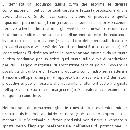
Si definisca un isoquanto quella curva che esprime le diverse
combinazioni di input con le quali l’artista effettua la produzione di una
opera standard. Si definisca come funzione di produzione quella
equazione parametrica (di cui gli isoquanti sono una rappresentazione
dei diversi livelli) che trasforma gli
input
utilizzati in valore economico.
Si definisca inoltre come isocosto quell’insieme di rette che indicano il
livello di costi di produzione (in senso lato) dell’opera sulla base dei
prezzi di acquisto w1 e w2 dei fattori produttivi R (ricerca artistica) e P
(promozione). Si definisca infine la combinazione ottimale da un punto
di vista produttivo per un artista quel punto sulla curva di produzione
per cui il saggio marginale di sostituzione tecnica (MRTS), ovvero la
possibilità di cambiare un fattore produttivo con un altro senza alterare
il valore dell’opera, sia pari al rapporto tra i prezzi w1 e w2 dei fattori
produttivi. Si può dimostrare che nel punto di ottimo il costo marginale
dell’opera e il suo ricavo marginale (cioè il valore suo economico)
vengono a coincidere.
Nel periodo di formazione gli artisti investono prevalentemente in
ricerca artistica, poi ad inizio carriera (cioè quando approdano al
mercato) il
mix
ottimale di fattori produttivi per riuscire a vendere si
sposta verso l’impiego preferenziale dell’attività di promozione; in