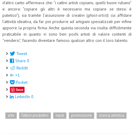
d’altro canto affermava che: “i cattivi artisti copiano, quelli buoni rubano”
e ancora: “copiare gli altri è necessario ma copiare se stessi è
patetico”), sia tramite l’assunzione di creativi (
ghost-artist
) cui affidare
l’attività ideativa, da far poi produrre ad artigiani specializzati per infine
apporre la propria firma. Anche questa seconda via risulta difficilmente
praticabile in quanto vi sono ben pochi artisti di valore contenti di
“vendersi”, facendo diventare famoso qualcun altro con il loro talento.
Tweet
Share
0
Reddit
+1
Pocket
Save
LinkedIn
0
arte
fattori produttivi
input
promozione
ricerca artistica