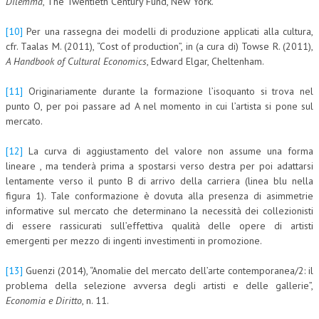
Dilemma
, The Twentieth Century Fund, New York.
[10]
Per una rassegna dei modelli di produzione applicati alla cultura,
cfr. Taalas M. (2011), “Cost of production”, in (a cura di) Towse R. (2011),
A Handbook of Cultural Economics
, Edward Elgar, Cheltenham.
[11]
Originariamente durante la formazione l’isoquanto si trova nel
punto O, per poi passare ad A nel momento in cui l’artista si pone sul
mercato.
[12]
La curva di aggiustamento del valore non assume una forma
lineare , ma tenderà prima a spostarsi verso destra per poi adattarsi
lentamente verso il punto B di arrivo della carriera (linea blu nella
figura 1). Tale conformazione è dovuta alla presenza di asimmetrie
informative sul mercato che determinano la necessità dei collezionisti
di essere rassicurati sull’effettiva qualità delle opere di artisti
emergenti per mezzo di ingenti investimenti in promozione.
[13]
Guenzi (2014), “Anomalie del mercato dell’arte contemporanea/2: il
problema della selezione avversa degli artisti e delle gallerie”,
Economia e Diritto
, n. 11.