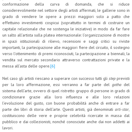
conformazione della curva di domanda, che si riduce
NEWS
considerevolmente nel settore degli artisti affermati, le gallerie sono in
grado di vendere le opere a prezzi maggiori solo a patto che
ARCHIVIO EVENTI (FINO AL 2022)
effettuino investimenti cospicui (soprattutto in termini di costruire un
capitale relazionale che ne sostenga le iniziative) in modo da far fare
CORSI ENTI TERZI
un salto all’artista sulla platea internazionale: l’organizzazione di mostre
in spazi istituzionali di rilievo, recensioni e saggi critici su riviste
PUBBLICAZIONI
importanti, la partecipazione alle maggiori fiere del circuito, il sostegno
verso l’ottenimento di premi riconosciuti, la partecipazione a biennali, la
BOLLETTINO FINANZIAMENTI
vendita sul mercato secondario attraverso contrattazioni private e la
messa all’asta delle opere.
[6]
TELEGRAM
Nel caso gli artisti riescano a superare con successo tutti gli
step
previsti
DOCUMENTI
per la loro affermazione, essi verranno a far parte del
gotha
del
sistema dell’arte, ovvero di quel ristretto gruppo di persone in grado di
MANUALI E MONOGRAFIE
condizionare grazie alla loro influenza e alle loro relazioni
l’evoluzione del gusto, con buone probabilità anche di entrare a far
TESI DI LAUREA
parte dei libri di storia dell’arte. Questi artisti, già denominati
arti-star
,
costituiscono delle vere e proprie celebrità ricercate in massa dal
MATERIALE DIDATTICO
pubblico e dai collezionisti, nonché conosciute anche dai non addetti ai
INVITI E PROMOZIONI
lavori.