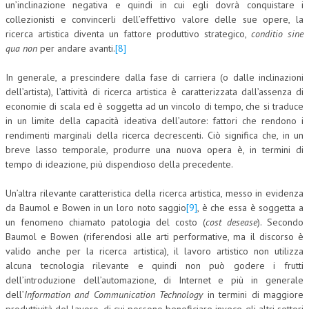
un’inclinazione negativa e quindi in cui egli dovrà conquistare i
collezionisti e convincerli dell’effettivo valore delle sue opere, la
ricerca artistica diventa un fattore produttivo strategico,
conditio sine
qua
non
per andare avanti.
[8]
In generale, a prescindere dalla fase di carriera (o dalle inclinazioni
dell’artista), l’attività di ricerca artistica è caratterizzata dall’assenza di
economie di scala ed è soggetta ad un vincolo di tempo, che si traduce
in un limite della capacità ideativa dell’autore: fattori che rendono i
rendimenti marginali della ricerca decrescenti. Ciò significa che, in un
breve lasso temporale, produrre una nuova opera è, in termini di
tempo di ideazione, più dispendioso della precedente.
Un’altra rilevante caratteristica della ricerca artistica, messo in evidenza
da Baumol e Bowen in un loro noto saggio
[9]
, è che essa è soggetta a
un fenomeno chiamato patologia del costo (
cost desease
). Secondo
Baumol e Bowen (riferendosi alle arti performative, ma il discorso è
valido anche per la ricerca artistica), il lavoro artistico non utilizza
alcuna tecnologia rilevante e quindi non può godere i frutti
dell’introduzione dell’automazione, di Internet e più in generale
dell’
Information and Communication Technology
in termini di maggiore