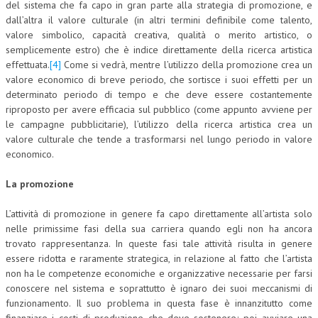
del sistema che fa capo in gran parte alla strategia di promozione, e
dall’altra il valore culturale (in altri termini definibile come talento,
L’UMANISTA
valore simbolico, capacità creativa, qualità o merito artistico, o
semplicemente estro) che è indice direttamente della ricerca artistica
DIRITTO
effettuata.
[4]
Come si vedrà, mentre l’utilizzo della promozione crea un
DIRITTO PENALE D’IMPRESA
valore economico di breve periodo, che sortisce i suoi effetti per un
determinato periodo di tempo e che deve essere costantemente
DIRITTO DEL LAVORO
riproposto per avere efficacia sul pubblico (come appunto avviene per
le campagne pubblicitarie), l’utilizzo della ricerca artistica crea un
DIRITTO DEL WEB
valore culturale che tende a trasformarsi nel lungo periodo in valore
economico.
DIRITTO DELLE IMPRESE IN CRISI
CRIMINOLOGIA E CRIMINALISTICA
La promozione
SICUREZZA SUL LAVORO
L’attività di promozione in genere fa capo direttamente all’artista solo
nelle primissime fasi della sua carriera quando egli non ha ancora
FISCO
trovato rappresentanza. In queste fasi tale attività risulta in genere
essere ridotta e raramente strategica, in relazione al fatto che l’artista
DIRITTO TRIBUTARIO
non ha le competenze economiche e organizzative necessarie per farsi
FISCALITÀ INTERNAZIONALE
conoscere nel sistema e soprattutto è ignaro dei suoi meccanismi di
funzionamento. Il suo problema in questa fase è innanzitutto come
TAX RISK MANAGEMENT