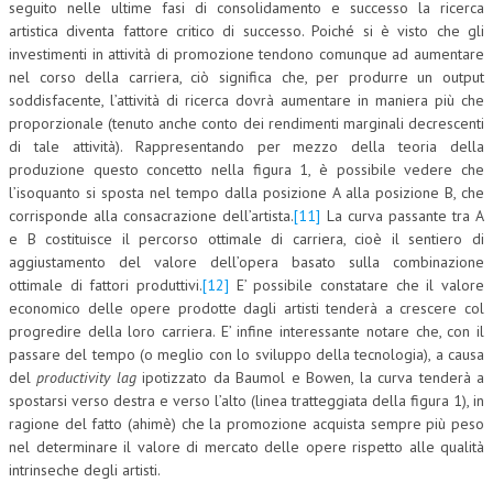
seguito nelle ultime fasi di consolidamento e successo la ricerca
artistica diventa fattore critico di successo. Poiché si è visto che gli
investimenti in attività di promozione tendono comunque ad aumentare
nel corso della carriera, ciò significa che, per produrre un output
soddisfacente, l’attività di ricerca dovrà aumentare in maniera più che
proporzionale (tenuto anche conto dei rendimenti marginali decrescenti
di tale attività). Rappresentando per mezzo della teoria della
produzione questo concetto nella figura 1, è possibile vedere che
l’isoquanto si sposta nel tempo dalla posizione A alla posizione B, che
corrisponde alla consacrazione dell’artista.
[11]
La curva passante tra A
e B costituisce il percorso ottimale di carriera, cioè il sentiero di
aggiustamento del valore dell’opera basato sulla combinazione
ottimale di fattori produttivi.
[12]
E’ possibile constatare che il valore
economico delle opere prodotte dagli artisti tenderà a crescere col
progredire della loro carriera. E’ infine interessante notare che, con il
passare del tempo (o meglio con lo sviluppo della tecnologia), a causa
del
productivity lag
ipotizzato da Baumol e Bowen, la curva tenderà a
spostarsi verso destra e verso l’alto (linea tratteggiata della figura 1), in
ragione del fatto (ahimè) che la promozione acquista sempre più peso
nel determinare il valore di mercato delle opere rispetto alle qualità
intrinseche degli artisti.