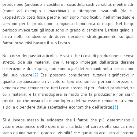
produzione (andando a costituire i cosiddetti costi variabili), mentre altri
(come ad esempio i macchinari) si ritengono invariabili (da cui
COLLABORA CON NOI
l’appellativo costi fissi), perché non sono modificabili nell’immediato e
ECONOMIA
servono per la produzione congiunta di più unità di output. Nel lungo
periodo invece tutti gli input sono in grado di cambiare. L’artista quindi si
CORPORATE SOCIAL RESPONSIBILITY
trova nella condizione di dover decidere strategicamente su quali
fattori produttivi basare il suo lavoro.
ECONOMIA DELL’ARTE
Nel corso dei passati articoli si è visto che i costi di produzione in senso
INTERNAZIONALIZZAZIONE
stretto, cioè sia materiali che il tempo impiegati dall’artista durante
HUMAN RESOURCES
l’esecuzione di un’opera, non sono
input
determinanti nella costruzione
del suo valore.
[2]
Essi possono considerarsi tuttavia significativi in
RISORSE UMANE
quanto costituiscono un vincolo di tipo economico, per cui il prezzo di
vendita deve remunerare tutti i costi sostenuti per i fattori produttivi, tra
MARKETING
cui i materiali e la manodopera, in modo che la produzione non sia in
perdita (in che misura la manodopera debba essere remunerata viene
TREASURY IN FINANCIAL SERVICES
a poi a dipendere dalle aspettative economiche dell’artista).
[3]
RISK MANAGEMENT
Si è invece messo in evidenza che i fattori che più determinano il
SVILUPPO SOSTENIBILE
valore economico delle opere di un artista nel corso della sua carriera
siano da una parte il grado di visibilità che questi ha acquisito all’interno
PERSONA E CITTÀ