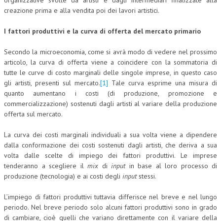
organizzative svolte da artisti e dagli intermediari finalizzate alla
creazione prima e alla vendita poi dei lavori artistici.
CORSI CE.S.E.D.
I fattori produttivi e la curva di offerta del mercato primario
ARCHIVIO CORSI 2015
DIVENTA SOCIO
Secondo la microeconomia, come si avrà modo di vedere nel prossimo
articolo, la curva di offerta viene a coincidere con la sommatoria di
BROCHURE CE.S.E.D.
tutte le curve di costo marginali delle singole imprese, in questo caso
gli artisti, presenti sul mercato.
[1]
Tale curva esprime una misura di
LA RIVISTA
quanto aumentano i costi (di produzione, promozione e
commercializzazione) sostenuti dagli artisti al variare della produzione
LA RIVISTA
offerta sul mercato.
COMITATO SCIENTIFICO
La curva dei costi marginali individuali a sua volta viene a dipendere
dalla conformazione dei costi sostenuti dagli artisti, che deriva a sua
COMITATO EDITORIALE
volta dalle scelte di impiego dei fattori produttivi. Le imprese
tenderanno a scegliere il
mix
di
input
in base al loro processo di
REDAZIONE
produzione (tecnologia) e ai costi degli
input
stessi.
PEER REVIEW
L’impiego di fattori produttivi tuttavia differisce nel breve e nel lungo
CODICE ETICO
periodo. Nel breve periodo solo alcuni fattori produttivi sono in grado
di cambiare, cioè quelli che variano direttamente con il variare della
AUTORI