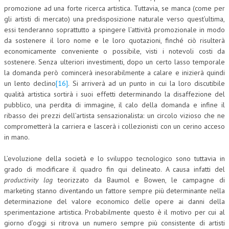
promozione ad una forte ricerca artistica. Tuttavia, se manca (come per
gli artisti di mercato) una predisposizione naturale verso quest’ultima,
essi tenderanno soprattutto a spingere l’attività promozionale in modo
da sostenere il loro nome e le loro quotazioni, finché ciò risulterà
economicamente conveniente o possibile, visti i notevoli costi da
sostenere. Senza ulteriori investimenti, dopo un certo lasso temporale
la domanda però comincerà inesorabilmente a calare e inizierà quindi
un lento declino
[16]
. Si arriverà ad un punto in cui la loro discutibile
qualità artistica sortirà i suoi effetti determinando la disaffezione del
pubblico, una perdita di immagine, il calo della domanda e infine il
ribasso dei prezzi dell’artista sensazionalista: un circolo vizioso che ne
comprometterà la carriera e lascerà i collezionisti con un cerino acceso
in mano.
L’evoluzione della società e lo sviluppo tecnologico sono tuttavia in
grado di modificare il quadro fin qui delineato. A causa infatti del
productivity lag
teorizzato da Baumol e Bowen, le campagne di
marketing stanno diventando un fattore sempre più determinante nella
determinazione del valore economico delle opere ai danni della
sperimentazione artistica. Probabilmente questo è il motivo per cui al
giorno d’oggi si ritrova un numero sempre più consistente di artisti