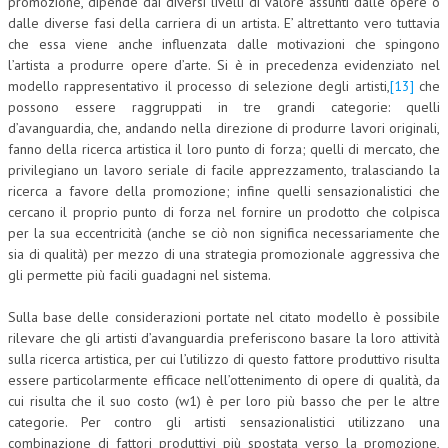
promozione, dipende dai diversi livelli di valore assunti dalle opere o
dalle diverse fasi della carriera di un artista. E’ altrettanto vero tuttavia
che essa viene anche influenzata dalle motivazioni che spingono
l’artista a produrre opere d’arte. Si è in precedenza evidenziato nel
modello rappresentativo il processo di selezione degli artisti,
[13]
che
possono essere raggruppati in tre grandi categorie: quelli
d’avanguardia, che, andando nella direzione di produrre lavori originali,
fanno della ricerca artistica il loro punto di forza; quelli di mercato, che
privilegiano un lavoro seriale di facile apprezzamento, tralasciando la
ricerca a favore della promozione; infine quelli sensazionalistici che
cercano il proprio punto di forza nel fornire un prodotto che colpisca
per la sua eccentricità (anche se ciò non significa necessariamente che
sia di qualità) per mezzo di una strategia promozionale aggressiva che
gli permette più facili guadagni nel sistema.
Sulla base delle considerazioni portate nel citato modello è possibile
rilevare che gli artisti d’avanguardia preferiscono basare la loro attività
sulla ricerca artistica, per cui l’utilizzo di questo fattore produttivo risulta
essere particolarmente efficace nell’ottenimento di opere di qualità, da
cui risulta che il suo costo (w1) è per loro più basso che per le altre
categorie. Per contro gli artisti sensazionalistici utilizzano una
combinazione di fattori produttivi più spostata verso la promozione,