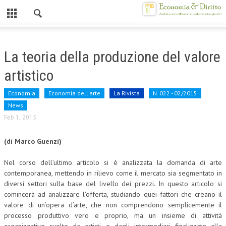
Chiuso
HOME
La teoria della produzione del valore
CHI SIAMO
artistico
MISSION
Economia
Economia dell'arte
La Rivista
N. 022 - 02/2015
CONTATTI
News
Feb 1, 2015
CENTRO STUDI
(di Marco Guenzi)
ATTO COSTITUTIVO E STATUTO
Nel corso dell’ultimo articolo si è analizzata la domanda di arte
ORGANIZZAZIONE
contemporanea, mettendo in rilievo come il mercato sia segmentato in
diversi settori sulla base del livello dei prezzi. In questo articolo si
OBIETTIVI
comincerà ad analizzare l’offerta, studiando quei fattori che creano il
DIREZIONE SCIENTIFICA
valore di un’opera d’arte, che non comprendono semplicemente il
processo produttivo vero e proprio, ma un insieme di attività
ALTA FORMAZIONE