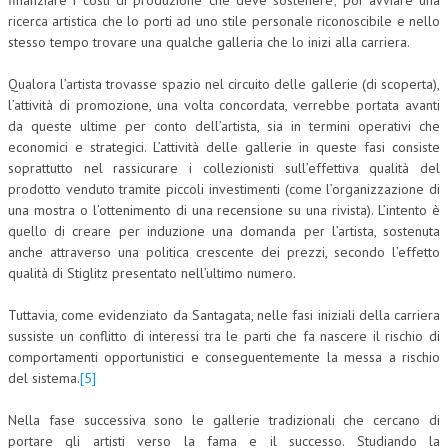
finanziare i costi di produzione che deve sostenere; poi avviare una
ricerca artistica che lo porti ad uno stile personale riconoscibile e nello
CRIMINOLOGIA TRIBUTARIA
stesso tempo trovare una qualche galleria che lo inizi alla carriera.
CFC E PARADISI FISCALI
Qualora l’artista trovasse spazio nel circuito delle gallerie (di scoperta),
TRANSFER PRICING
l’attività di promozione, una volta concordata, verrebbe portata avanti
da queste ultime per conto dell’artista, sia in termini operativi che
PRASSI
economici e strategici. L’attività delle gallerie in queste fasi consiste
soprattutto nel rassicurare i collezionisti sull’effettiva qualità del
AMMINISTRATIVA
prodotto venduto tramite piccoli investimenti (come l’organizzazione di
una mostra o l’ottenimento di una recensione su una rivista). L’intento è
TRIBUTARIA
quello di creare per induzione una domanda per l’artista, sostenuta
anche attraverso una politica crescente dei prezzi, secondo l’effetto
GIURISPRUDENZA
qualità di Stiglitz presentato nell’ultimo numero.
EUROPEA
Tuttavia, come evidenziato da Santagata, nelle fasi iniziali della carriera
COSTITUZIONALE
sussiste un conflitto di interessi tra le parti che fa nascere il rischio di
comportamenti opportunistici e conseguentemente la messa a rischio
CIVILE
del sistema.
[5]
TRIBUTARIA
Nella fase successiva sono le gallerie tradizionali che cercano di
PENALE
portare gli artisti verso la fama e il successo. Studiando la