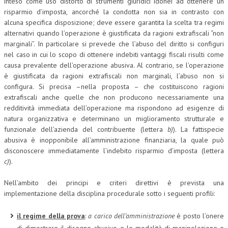
inteso come uso distorto di strumenti giuridici idonei ad ottenere un
risparmio d’imposta, ancorché la condotta non sia in contrasto con
alcuna specifica disposizione; deve essere garantita la scelta tra regimi
alternativi quando l’operazione è giustificata da ragioni extrafiscali “non
marginali”. In particolare si prevede che l’abuso del diritto si configuri
nel caso in cui lo scopo di ottenere indebiti vantaggi fiscali risulti come
causa prevalente dell’operazione abusiva. Al contrario, se l’operazione
è giustificata da ragioni extrafiscali non marginali, l’abuso non si
configura. Si precisa –nella proposta – che costituiscono ragioni
extrafiscali anche quelle che non producono necessariamente una
redditività immediata dell’operazione ma rispondono ad esigenze di
natura organizzativa e determinano un miglioramento strutturale e
funzionale dell’azienda del contribuente (lettera
b)
). La fattispecie
abusiva è inopponibile all’amministrazione finanziaria, la quale può
disconoscere immediatamente l’indebito risparmio d’imposta (lettera
c)
).
Nell’ambito dei principi e criteri direttivi è prevista una
implementazione della disciplina procedurale sotto i seguenti profili:
il regime della prova
:
a carico dell’amministrazione
è posto l’onere