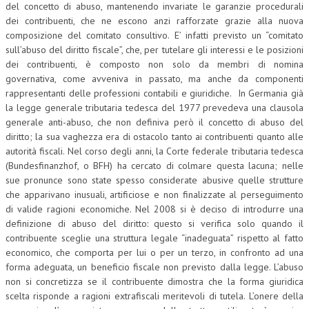
del concetto di abuso, mantenendo invariate le garanzie procedurali
dei contribuenti, che ne escono anzi rafforzate grazie alla nuova
composizione del comitato consultivo. E’ infatti previsto un “comitato
sull’abuso del diritto fiscale”, che, per tutelare gli interessi e le posizioni
dei contribuenti, è composto non solo da membri di nomina
governativa, come avveniva in passato, ma anche da componenti
rappresentanti delle professioni contabili e giuridiche. In Germania già
la legge generale tributaria tedesca del 1977 prevedeva una clausola
generale anti-abuso, che non definiva però il concetto di abuso del
diritto; la sua vaghezza era di ostacolo tanto ai contribuenti quanto alle
autorità fiscali. Nel corso degli anni, la Corte federale tributaria tedesca
(Bundesfinanzhof, o BFH) ha cercato di colmare questa lacuna; nelle
sue pronunce sono state spesso considerate abusive quelle strutture
che apparivano inusuali, artificiose e non finalizzate al perseguimento
di valide ragioni economiche. Nel 2008 si è deciso di introdurre una
definizione di abuso del diritto: questo si verifica solo quando il
contribuente sceglie una struttura legale “inadeguata” rispetto al fatto
economico, che comporta per lui o per un terzo, in confronto ad una
forma adeguata, un beneficio fiscale non previsto dalla legge. L’abuso
non si concretizza se il contribuente dimostra che la forma giuridica
scelta risponde a ragioni extrafiscali meritevoli di tutela. L’onere della