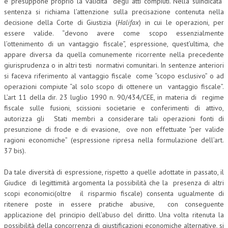
e presuppone proprio la validità degli atti compiuti. Nella suindicata
sentenza si richiama l’attenzione sulla precisazione contenuta nella
decisione della Corte di Giustizia (
Halifax
) in cui le operazioni, per
essere valide. “devono avere come scopo essenzialmente
l’ottenimento di un vantaggio fiscale”, espressione, quest’ultima, che
appare diversa da quella comunemente ricorrente nella precedente
giurisprudenza o in altri testi normativi comunitari. In sentenze anteriori
si faceva riferimento al vantaggio fiscale come “scopo esclusivo” o ad
operazioni compiute “al solo scopo di ottenere un vantaggio fiscale”.
L’art 11 della dir. 23 luglio 1990 n. 90/434/CEE, in materia di regime
fiscale sulle fusioni, scissioni societarie e conferimenti di attivo,
autorizza gli Stati membri a considerare tali operazioni fonti di
presunzione di frode e di evasione, ove non effettuate “per valide
ragioni economiche” (espressione ripresa nella formulazione dell’art.
37 bis).
Da tale diversità di espressione, rispetto a quelle adottate in passato, il
Giudice di legittimità argomenta la possibilità che la presenza di altri
scopi economici(oltre il risparmio fiscale) consenta ugualmente di
ritenere poste in essere pratiche abusive, con conseguente
applicazione del principio dell’abuso del diritto. Una volta ritenuta la
possibilità della concorrenza di giustificazioni economiche alternative, si