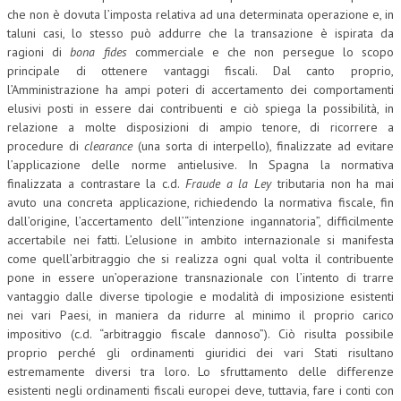
che non è dovuta l’imposta relativa ad una determinata operazione e, in
taluni casi, lo stesso può addurre che la transazione è ispirata da
ragioni di
bona fides
commerciale e che non persegue lo scopo
principale di ottenere vantaggi fiscali. Dal canto proprio,
l’Amministrazione ha ampi poteri di accertamento dei comportamenti
elusivi posti in essere dai contribuenti e ciò spiega la possibilità, in
relazione a molte disposizioni di ampio tenore, di ricorrere a
procedure di
clearance
(una sorta di interpello), finalizzate ad evitare
l’applicazione delle norme antielusive. In Spagna la normativa
finalizzata a contrastare la c.d.
Fraude a la Ley
tributaria non ha mai
avuto una concreta applicazione, richiedendo la normativa fiscale, fin
dall’origine, l’accertamento dell’“intenzione ingannatoria”, difficilmente
accertabile nei fatti. L’elusione in ambito internazionale si manifesta
come quell’arbitraggio che si realizza ogni qual volta il contribuente
pone in essere un’operazione transnazionale con l’intento di trarre
vantaggio dalle diverse tipologie e modalità di imposizione esistenti
nei vari Paesi, in maniera da ridurre al minimo il proprio carico
impositivo (c.d. “arbitraggio fiscale dannoso”). Ciò risulta possibile
proprio perché gli ordinamenti giuridici dei vari Stati risultano
estremamente diversi tra loro. Lo sfruttamento delle differenze
esistenti negli ordinamenti fiscali europei deve, tuttavia, fare i conti con