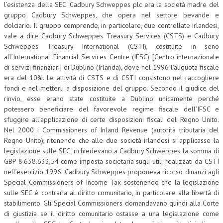
l’esistenza della SEC. Cadbury Schweppes plc era la società madre del
gruppo Cadbury Schweppes, che opera nel settore bevande e
dolciario. Il gruppo comprende, in particolare, due controllate irlandesi,
vale a dire Cadbury Schweppes Treasury Services (CSTS) e Cadbury
Schweppes Treasury International (CSTI), costituite in seno
all’International Financial Services Centre (IFSC) [Centro internazionale
di servizi finanziari] di Dublino (Irlanda), dove nel 1996 l’aliquota fiscale
era del 10%. Le attività di CSTS e di CSTI consistono nel raccogliere
fondi e nel metterli a disposizione del gruppo. Secondo il giudice del
rinvio, esse erano state costituite a Dublino unicamente perché
potessero beneficiare del favorevole regime fiscale dell’IFSC e
sfuggire all’applicazione di certe disposizioni fiscali del Regno Unito.
Nel 2000 i Commissioners of Inland Revenue (autorità tributaria del
Regno Unito), ritenendo che alle due società irlandesi si applicasse la
legislazione sulle SEC, richiedevano a Cadbury Schweppes la somma di
GBP 8.638.633,54 come imposta societaria sugli utili realizzati da CSTI
nell’esercizio 1996. Cadbury Schweppes proponeva ricorso dinanzi agli
Special Commissioners of Income Tax sostenendo che la legislazione
sulle SEC è contraria al diritto comunitario, in particolare alla libertà di
stabilimento. Gli Special Commissioners domandavano quindi alla Corte
di giustizia se il diritto comunitario ostasse a una legislazione come