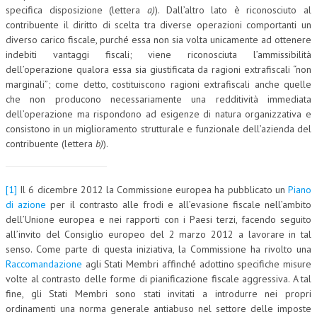
specifica disposizione (lettera
a)
). Dall’altro lato è riconosciuto al
contribuente il diritto di scelta tra diverse operazioni comportanti un
diverso carico fiscale, purché essa non sia volta unicamente ad ottenere
indebiti vantaggi fiscali; viene riconosciuta l’ammissibilità
dell’operazione qualora essa sia giustificata da ragioni extrafiscali “non
marginali”; come detto, costituiscono ragioni extrafiscali anche quelle
che non producono necessariamente una redditività immediata
dell’operazione ma rispondono ad esigenze di natura organizzativa e
consistono in un miglioramento strutturale e funzionale dell’azienda del
contribuente (lettera
b)
).
[1]
Il 6 dicembre 2012 la Commissione europea ha pubblicato un
Piano
di azione
per il contrasto alle frodi e all’evasione fiscale nell’ambito
dell’Unione europea e nei rapporti con i Paesi terzi, facendo seguito
all’invito del Consiglio europeo del 2 marzo 2012 a lavorare in tal
senso. Come parte di questa iniziativa, la Commissione ha rivolto una
Raccomandazione
agli Stati Membri affinché adottino specifiche misure
volte al contrasto delle forme di pianificazione fiscale aggressiva. A tal
fine, gli Stati Membri sono stati invitati a introdurre nei propri
ordinamenti una norma generale antiabuso nel settore delle imposte