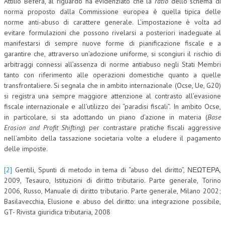
Attilio Befera, al riguardo ha evidenziato che la
ratio
dello schema di
norma proposto dalla Commissione europea è quella tipica delle
norme anti-abuso di carattere generale. L’impostazione è volta ad
evitare formulazioni che possono rivelarsi a posteriori inadeguate al
manifestarsi di sempre nuove forme di pianificazione fiscale e a
garantire che, attraverso un’adozione uniforme, si scongiuri il rischio di
arbitraggi connessi all’assenza di norme antiabuso negli Stati Membri
tanto con riferimento alle operazioni domestiche quanto a quelle
transfrontaliere. Si segnala che in ambito internazionale (Ocse, Ue, G20)
si registra una sempre maggiore attenzione al contrasto all’evasione
fiscale internazionale e all’utilizzo dei “paradisi fiscali”. In ambito Ocse,
in particolare, si sta adottando un piano d’azione in materia (
Base
Erosion and Profit Shifting
) per contrastare pratiche fiscali aggressive
nell’ambito della tassazione societaria volte a eludere il pagamento
delle imposte.
[2]
Gentili, Spunti di metodo in tema di “abuso del diritto”, ΝΕΩΤΕΡΑ,
2009, Tesauro, Istituzioni di diritto tributario. Parte generale, Torino
2006, Russo, Manuale di diritto tributario. Parte generale, Milano 2002;
Basilavecchia, Elusione e abuso del diritto: una integrazione possibile,
GT- Rivista giuridica tributaria, 2008