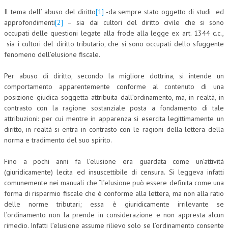
Il tema dell’ abuso del diritto
[1]
-da sempre stato oggetto di studi ed
CORSI CE.S.E.D.
approfondimenti
[2]
– sia dai cultori del diritto civile che si sono
occupati delle questioni legate alla frode alla legge ex art. 1344 c.c.,
ARCHIVIO CORSI 2015
sia i cultori del diritto tributario, che si sono occupati dello sfuggente
DIVENTA SOCIO
fenomeno dell’elusione fiscale.
BROCHURE CE.S.E.D.
Per abuso di diritto, secondo la migliore dottrina, si intende un
comportamento apparentemente conforme al contenuto di una
LA RIVISTA
posizione giudica soggetta attribuita dall’ordinamento, ma, in realtà, in
contrasto con la ragione sostanziale posta a fondamento di tale
LA RIVISTA
attribuzioni: per cui mentre in apparenza si esercita legittimamente un
diritto, in realtà si entra in contrasto con le ragioni della lettera della
COMITATO SCIENTIFICO
norma e tradimento del suo spirito.
COMITATO EDITORIALE
Fino a pochi anni fa l’elusione era guardata come un’attività
(giuridicamente) lecita ed insuscettibile di censura. Si leggeva infatti
REDAZIONE
comunemente nei manuali che “l’elusione può essere definita come una
PEER REVIEW
forma di risparmio fiscale che è conforme alla lettera, ma non alla ratio
delle norme tributari; essa è giuridicamente irrilevante se
CODICE ETICO
l’ordinamento non la prende in considerazione e non appresta alcun
rimedio. Infatti l’elusione assume rilievo solo se l’ordinamento consente
AUTORI