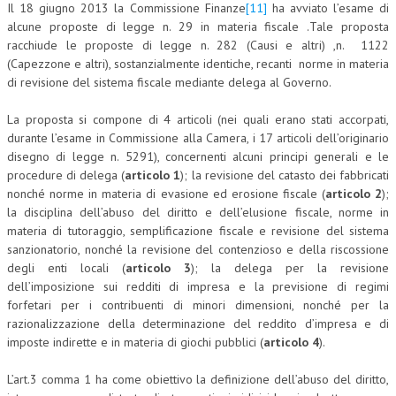
Il 18 giugno 2013 la Commissione Finanze
[11]
ha avviato l’esame di
alcune proposte di legge n. 29 in materia fiscale .Tale proposta
racchiude le proposte di legge n. 282 (Causi e altri) ,n. 1122
(Capezzone e altri), sostanzialmente identiche, recanti norme in materia
di revisione del sistema fiscale mediante delega al Governo.
La proposta si compone di 4 articoli (nei quali erano stati accorpati,
durante l’esame in Commissione alla Camera, i 17 articoli dell’originario
disegno di legge n. 5291), concernenti alcuni principi generali e le
procedure di delega (
articolo 1
); la revisione del catasto dei fabbricati
nonché norme in materia di evasione ed erosione fiscale (
articolo 2
);
la disciplina dell’abuso del diritto e dell’elusione fiscale, norme in
materia di tutoraggio, semplificazione fiscale e revisione del sistema
sanzionatorio, nonché la revisione del contenzioso e della riscossione
degli enti locali (
articolo 3
); la delega per la revisione
dell’imposizione sui redditi di impresa e la previsione di regimi
forfetari per i contribuenti di minori dimensioni, nonché per la
razionalizzazione della determinazione del reddito d’impresa e di
imposte indirette e in materia di giochi pubblici (
articolo 4
).
L’art.3 comma 1 ha come obiettivo la definizione dell’abuso del diritto,