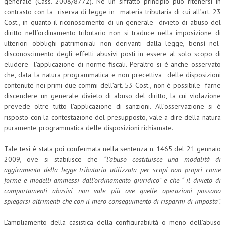
generale (Cass. 2008/8772). Né un siffatto principio può ritenersi in
contrasto con la riserva di legge in materia tributaria di cui all’art. 23
Cost., in quanto il riconoscimento di un generale divieto di abuso del
diritto nell’ordinamento tributario non si traduce nella imposizione di
ulteriori obblighi patrimoniali non derivanti dalla legge, bensì nel
disconoscimento degli effetti abusivi posti in essere al solo scopo di
eludere l’applicazione di norme fiscali. Peraltro si è anche osservato
che, data la natura programmatica e non precettiva delle disposizioni
contenute nei primi due commi dell’art. 53 Cost., non è possibile farne
discendere un generale divieto di abuso del diritto, la cui violazione
prevede oltre tutto l’applicazione di sanzioni. All’osservazione si è
risposto con la contestazione del presupposto, vale a dire della natura
puramente programmatica delle disposizioni richiamate.
Tale tesi è stata poi confermata nella sentenza n. 1465 del 21 gennaio
2009, ove si stabilisce che
“l’abuso costituisce una modalità di
aggiramento della legge tributaria utilizzata per scopi non propri come
forme e modelli ammessi dall’ordinamento giuridico” e che “ il divieto di
comportamenti abusivi non vale più ove quelle operazioni possono
spiegarsi altrimenti che con il mero conseguimento di risparmi di imposta”.
L’ampliamento della casistica della configurabilità o meno dell’abuso