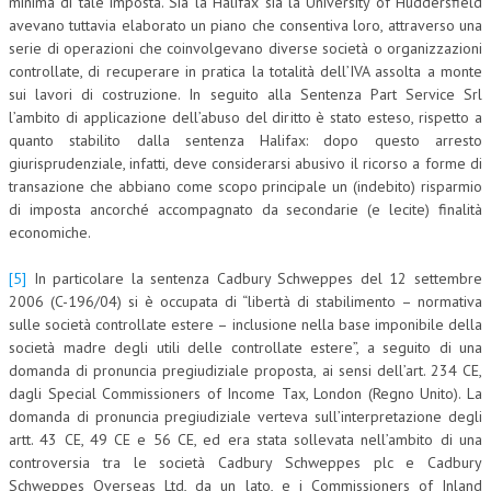
minima di tale imposta. Sia la Halifax sia la University of Huddersfield
avevano tuttavia elaborato un piano che consentiva loro, attraverso una
serie di operazioni che coinvolgevano diverse società o organizzazioni
controllate, di recuperare in pratica la totalità dell’IVA assolta a monte
sui lavori di costruzione. In seguito alla Sentenza Part Service Srl
l’ambito di applicazione dell’abuso del diritto è stato esteso, rispetto a
quanto stabilito dalla sentenza Halifax: dopo questo arresto
giurisprudenziale, infatti, deve considerarsi abusivo il ricorso a forme di
transazione che abbiano come scopo principale un (indebito) risparmio
di imposta ancorché accompagnato da secondarie (e lecite) finalità
economiche.
[5]
In particolare la sentenza Cadbury Schweppes del 12 settembre
2006 (C-196/04) si è occupata di “libertà di stabilimento – normativa
sulle società controllate estere – inclusione nella base imponibile della
società madre degli utili delle controllate estere”, a seguito di una
domanda di pronuncia pregiudiziale proposta, ai sensi dell’art. 234 CE,
dagli Special Commissioners of Income Tax, London (Regno Unito). La
domanda di pronuncia pregiudiziale verteva sull’interpretazione degli
artt. 43 CE, 49 CE e 56 CE, ed era stata sollevata nell’ambito di una
controversia tra le società Cadbury Schweppes plc e Cadbury
Schweppes Overseas Ltd, da un lato, e i Commissioners of Inland