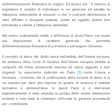
all’Amministrazione finanziaria di reagire”. Ed ancora che “ è rimesso al
legislatore il compito di individuare, in via generale ed astratta, le
COLLABORA CON NOI
fattispecie sintomatiche di elusione” e che” il contrasto dell’elusione è
ECONOMIA
stato affidato a discipline puntuali, aventi ad oggetto ipotesi ben
individuate e riferite a fattispecie delimitate”.
CORPORATE SOCIAL RESPONSIBILITY
Nel nostro ordinamento, infatti, a differenza di alcuni Paesi, non esiste
ECONOMIA DELL’ARTE
una disposizione di carattere generale che permetta
all’Amministrazione finanziaria di prevenire e perseguire l’elusione.
INTERNAZIONALIZZAZIONE
HUMAN RESOURCES
Il concetto di abuso del diritto nasce nell’ambito dell’Unione europea,
da sentenza della Corte di Giustizia dell’Unione europea limitata al
RISORSE UMANE
comporto dei tributi armonizzati: imposta sul valore aggiunto e dazi
doganali. Le esperienze maturate nei Paesi
[3]
–come Francia e
MARKETING
Germania – mostrano che la codificazione della nozione di abuso è la
via maestra per dare alla imprese un quadro di certezza e stabilità
TREASURY IN FINANCIAL SERVICES
normative e amministrative. In questi Paesi si è intervenuti
RISK MANAGEMENT
legislativamente: è stata ampliata la portata delle norme antielusione
esistenti e sono state al contempo rafforzate le garanzie procedurali
SVILUPPO SOSTENIBILE
per i contribuenti.
PERSONA E CITTÀ