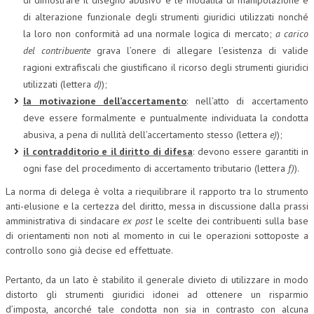
di dimostrare il disegno abusivo e le modalità di manipolazione e
di alterazione funzionale degli strumenti giuridici utilizzati nonché
la loro non conformità ad una normale logica di mercato;
a carico
del contribuente
grava l’onere di allegare l’esistenza di valide
ragioni extrafiscali che giustificano il ricorso degli strumenti giuridici
utilizzati (lettera
d)
);
la motivazione dell’accertamento
: nell’atto di accertamento
deve essere formalmente e puntualmente individuata la condotta
abusiva, a pena di nullità dell’accertamento stesso (lettera
e)
);
il contradditorio e il diritto di difesa
: devono essere garantiti in
ogni fase del procedimento di accertamento tributario (lettera
f)
).
La norma di delega è volta a riequilibrare il rapporto tra lo strumento
anti-elusione e la certezza del diritto, messa in discussione dalla prassi
amministrativa di sindacare
ex post
le scelte dei contribuenti sulla base
di orientamenti non noti al momento in cui le operazioni sottoposte a
controllo sono già decise ed effettuate.
Pertanto, da un lato è stabilito il generale divieto di utilizzare in modo
distorto gli strumenti giuridici idonei ad ottenere un risparmio
d’imposta, ancorché tale condotta non sia in contrasto con alcuna