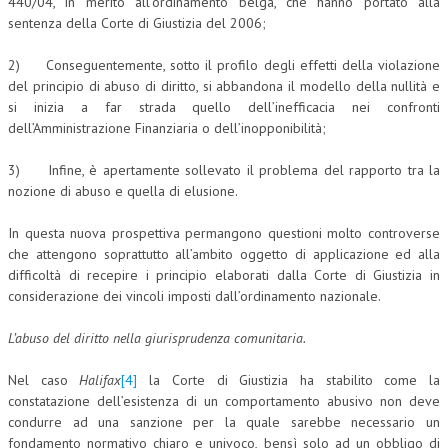
440/04, in merito all’ordinamento belga, che hanno portato alla
sentenza della Corte di Giustizia del 2006;
CRIMINOLOGIA TRIBUTARIA
2) Conseguentemente, sotto il profilo degli effetti della violazione
CFC E PARADISI FISCALI
del principio di abuso di diritto, si abbandona il modello della nullità e
TRANSFER PRICING
si inizia a far strada quello dell’inefficacia nei confronti
dell’Amministrazione Finanziaria o dell’inopponibilità;
PRASSI
3) Infine, è apertamente sollevato il problema del rapporto tra la
AMMINISTRATIVA
nozione di abuso e quella di elusione.
TRIBUTARIA
In questa nuova prospettiva permangono questioni molto controverse
GIURISPRUDENZA
che attengono soprattutto all’ambito oggetto di applicazione ed alla
difficoltà di recepire i principio elaborati dalla Corte di Giustizia in
EUROPEA
considerazione dei vincoli imposti dall’ordinamento nazionale.
COSTITUZIONALE
L’abuso del diritto nella giurisprudenza comunitaria.
CIVILE
Nel caso
Halifax
[4]
la Corte di Giustizia ha stabilito come la
TRIBUTARIA
constatazione dell’esistenza di un comportamento abusivo non deve
condurre ad una sanzione per la quale sarebbe necessario un
PENALE
fondamento normativo chiaro e univoco, bensì solo ad un obbligo di