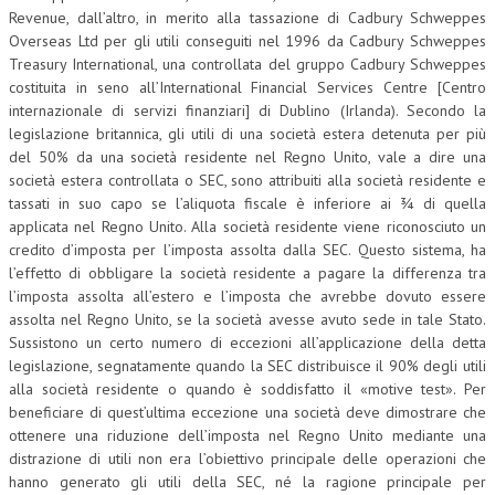
Revenue, dall’altro, in merito alla tassazione di Cadbury Schweppes
Overseas Ltd per gli utili conseguiti nel 1996 da Cadbury Schweppes
Treasury International, una controllata del gruppo Cadbury Schweppes
costituita in seno all’International Financial Services Centre [Centro
internazionale di servizi finanziari] di Dublino (Irlanda). Secondo la
legislazione britannica, gli utili di una società estera detenuta per più
del 50% da una società residente nel Regno Unito, vale a dire una
società estera controllata o SEC, sono attribuiti alla società residente e
tassati in suo capo se l’aliquota fiscale è inferiore ai ¾ di quella
applicata nel Regno Unito. Alla società residente viene riconosciuto un
credito d’imposta per l’imposta assolta dalla SEC. Questo sistema, ha
l’effetto di obbligare la società residente a pagare la differenza tra
l’imposta assolta all’estero e l’imposta che avrebbe dovuto essere
assolta nel Regno Unito, se la società avesse avuto sede in tale Stato.
Sussistono un certo numero di eccezioni all’applicazione della detta
legislazione, segnatamente quando la SEC distribuisce il 90% degli utili
alla società residente o quando è soddisfatto il «motive test». Per
beneficiare di quest’ultima eccezione una società deve dimostrare che
ottenere una riduzione dell’imposta nel Regno Unito mediante una
distrazione di utili non era l’obiettivo principale delle operazioni che
hanno generato gli utili della SEC, né la ragione principale per