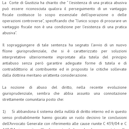
La Corte di Giustizia ha chiarito che “ l’esistenza di una pratica abusiva
può essere riconosciuta qualora il perseguimento di un vantaggio
L’UMANISTA
fiscale costituisce lo scopo essenziale dell’operazione o delle
DIRITTO
operazioni controverse”, specificando che “l’unico scopo di procurare un
vantaggio fiscale non è una condizione per l’esistenza di una pratica
DIRITTO PENALE D’IMPRESA
abusiva”.
DIRITTO DEL LAVORO
Il sopraggiungere di tale sentenza ha segnato l’avvio di un nuovo
filone giurisprudenziale, che si è caratterizzato per soluzioni
DIRITTO DEL WEB
interpretative ulteriormente improntate alla tutela del principio
antiabuso senza però garantire adeguate forme di tutela e di
DIRITTO DELLE IMPRESE IN CRISI
contraddittorio al contribuente ed in proposito le critiche sollevate
CRIMINOLOGIA E CRIMINALISTICA
dalla dottrina meritano un’attenta considerazione.
SICUREZZA SUL LAVORO
La nozione di abuso del diritto, nella recente evoluzione
giurisprudenziale, sembra che abbia assunto una connotazione
FISCO
strettamente comunitaria posto che:
DIRITTO TRIBUTARIO
1) Si abbandona il sistema della nullità di diritto interno ed in questo
FISCALITÀ INTERNAZIONALE
senso probabilmente hanno giocato un ruolo decisivo le conclusioni
dell’Avvocato Generale con riferimento alle cause riunite C 439/04 e C
TAX RISK MANAGEMENT