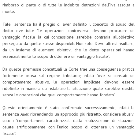
rimborso di parte o di tutte le indebite detrazioni dell’Iva assolta a
NEWS
monte.
ARCHIVIO EVENTI (FINO AL 2022)
Tale sentenza ha il pregio di aver definito il concetto di abuso del
diritto ove tutte “le operazioni controverse devono procurare un
CORSI ENTI TERZI
vantaggio fiscale la cui concessione sarebbe contraria all’obiettivo
perseguito da quelle stesse disponibili. Non solo. Deve altresì risultare,
PUBBLICAZIONI
da un insieme di elementi obiettivi, che le dette operazioni hanno
essenzialmente lo scopo di ottenere un vantaggio fiscale”.
BOLLETTINO FINANZIAMENTI
Da queste premesse concettuali la Corte trae una conseguenza pratica
TELEGRAM
fortemente incisa sul regime tributario; infatti “ove si constati un
comportamento abusivo, le operazioni implicate devono essere
DOCUMENTI
ridefinite in maniera da ristabilire la situazione quale sarebbe esistita
senza le operazioni che quel comportamento hanno fondato”.
MANUALI E MONOGRAFIE
Questo orientamento è stato confermato successivamente, infatti la
TESI DI LAUREA
sentenza
Auer
, riprendendo un approccio più ristretto, considera abusivi
solo i “comportamenti caratterizzati dalla realizzazione di situazioni
MATERIALE DIDATTICO
celate artificiosamente con l’unico scopo di ottenere un vantaggio
INVITI E PROMOZIONI
fiscale”.