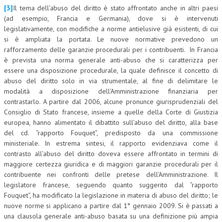
[3]
Il tema dell’abuso del diritto è stato affrontato anche in altri paesi
(ad esempio, Francia e Germania), dove si è intervenuti
legislativamente, con modifiche a norme antielusive già esistenti, di cui
si è ampliata la portata. Le nuove normative prevedono un
rafforzamento delle garanzie procedurali per i contribuenti. In Francia
è prevista una norma generale anti-abuso che si caratterizza per
essere una disposizione procedurale, la quale definisce il concetto di
abuso del diritto solo in via strumentale, al fine di delimitare le
modalità a disposizione dell’Amministrazione finanziaria per
contrastarlo. A partire dal 2006, alcune pronunce giurisprudenziali del
Consiglio di Stato francese, insieme a quelle della Corte di Giustizia
europea, hanno alimentato il dibattito sull’abuso del diritto, alla base
del cd. “rapporto Fouquet”, predisposto da una commissione
ministeriale. In estrema sintesi, il rapporto evidenziava come il
contrasto all’abuso del diritto doveva essere affrontato in termini di
maggiore certezza giuridica e di maggiori garanzie procedurali per il
contribuente nei confronti delle pretese dell’Amministrazione. Il
legislatore francese, seguendo quanto suggerito dal “rapporto
Fouquet”, ha modificato la legislazione in materia di abuso del diritto; le
nuove norme si applicano a partire dal 1° gennaio 2009. Si è passati a
una clausola generale anti-abuso basata su una definizione più ampia