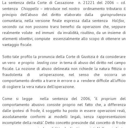
La sentenza della Corte di Cassazione n. 21221 del 2006 – cd.
sentenza
Chiappella
– introduce nel nostro ordinamento tributario il
principio dell’abuso del diritto elaborato dalla giurisprudenza
comunitaria, nella versione finale espressa dalla sentenza
Halifax
,
secondo cui non possono trarsi benefici da operazioni che, seppure
realmente volute ed immuni da invalidità, risultino, da un insieme di
elementi obiettivi, compiute essenzialmente allo scopo di ottenere un
vantaggio fiscale.
Sotto tale profilo la pronuncia della Corte di Giustizia è da considerare
un vero e proprio
leading case
in tema di abuso del diritto nel campo
fiscale. La nozione di abuso delineata non richiede la natura fittizia o
fraudolenta di un’operazione, nel senso che occorra un
comportamento diretto a trarre in errore o a rendere difficile all’ufficio
di cogliere la vera natura dell’operazione.
Come si legge nella sentenza del 2006, “il
proprium
del
comportamento abusivo consiste proprio nel fatto che, a differenza
dalle ipotesi di frode, il soggetto ha posto in essere operazioni reali,
assolutamente conformi ai modelli legali, senza rappresentazioni
incomplete della realtà”. Detto concetto prescinde dal concetto di frode