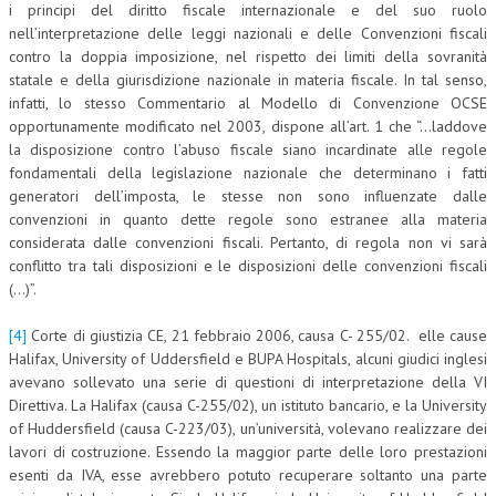
i principi del diritto fiscale internazionale e del suo ruolo
nell’interpretazione delle leggi nazionali e delle Convenzioni fiscali
contro la doppia imposizione, nel rispetto dei limiti della sovranità
statale e della giurisdizione nazionale in materia fiscale. In tal senso,
infatti, lo stesso Commentario al Modello di Convenzione OCSE
opportunamente modificato nel 2003, dispone all’art. 1 che “…laddove
la disposizione contro l’abuso fiscale siano incardinate alle regole
fondamentali della legislazione nazionale che determinano i fatti
generatori dell’imposta, le stesse non sono influenzate dalle
convenzioni in quanto dette regole sono estranee alla materia
considerata dalle convenzioni fiscali. Pertanto, di regola non vi sarà
conflitto tra tali disposizioni e le disposizioni delle convenzioni fiscali
(…)”.
[4]
Corte di giustizia CE, 21 febbraio 2006, causa C- 255/02. elle cause
Halifax, University of Uddersfield e BUPA Hospitals, alcuni giudici inglesi
avevano sollevato una serie di questioni di interpretazione della VI
Direttiva. La Halifax (causa C-255/02), un istituto bancario, e la University
of Huddersfield (causa C-223/03), un’università, volevano realizzare dei
lavori di costruzione. Essendo la maggior parte delle loro prestazioni
esenti da IVA, esse avrebbero potuto recuperare soltanto una parte