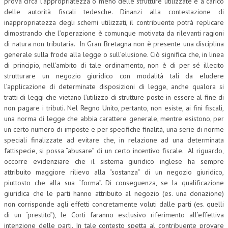
prova circa l’appropriatezza o meno delle strutture utilizzate è a carico
delle autorità fiscali tedesche. Dinanzi alla contestazione di
inappropriatezza degli schemi utilizzati, il contribuente potrà replicare
dimostrando che l’operazione è comunque motivata da rilevanti ragioni
di natura non tributaria. In Gran Bretagna non è presente una disciplina
generale sulla frode alla legge o sull’elusione. Ciò significa che, in linea
di principio, nell’ambito di tale ordinamento, non è di per sé illecito
strutturare un negozio giuridico con modalità tali da eludere
l’applicazione di determinate disposizioni di legge, anche qualora si
tratti di leggi che vietano l’utilizzo di strutture poste in essere al fine di
non pagare i tributi. Nel Regno Unito, pertanto, non esiste, ai fini fiscali,
una norma di legge che abbia carattere generale, mentre esistono, per
un certo numero di imposte e per specifiche finalità, una serie di norme
speciali finalizzate ad evitare che, in relazione ad una determinata
fattispecie, si possa “abusare” di un certo incentivo fiscale. Al riguardo,
occorre evidenziare che il sistema giuridico inglese ha sempre
attribuito maggiore rilievo alla “sostanza” di un negozio giuridico,
piuttosto che alla sua “forma”. Di conseguenza, se la qualificazione
giuridica che le parti hanno attribuito al negozio (es. una donazione)
non corrisponde agli effetti concretamente voluti dalle parti (es. quelli
di un “prestito”), le Corti faranno esclusivo riferimento all’effettiva
intenzione delle parti. In tale contesto spetta al contribuente provare