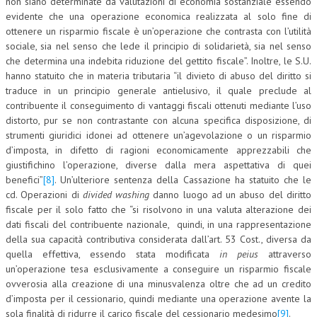
non siano determinate da valutazioni di economia sostanziale essendo
evidente che una operazione economica realizzata al solo fine di
ottenere un risparmio fiscale è un’operazione che contrasta con l’utilità
sociale, sia nel senso che lede il principio di solidarietà, sia nel senso
che determina una indebita riduzione del gettito fiscale”. Inoltre, le S.U.
hanno statuito che in materia tributaria “il divieto di abuso del diritto si
traduce in un principio generale antielusivo, il quale preclude al
contribuente il conseguimento di vantaggi fiscali ottenuti mediante l’uso
distorto, pur se non contrastante con alcuna specifica disposizione, di
strumenti giuridici idonei ad ottenere un’agevolazione o un risparmio
d’imposta, in difetto di ragioni economicamente apprezzabili che
giustifichino l’operazione, diverse dalla mera aspettativa di quei
benefici”
[8]
. Un’ulteriore sentenza della Cassazione ha statuito che le
cd. Operazioni di
divided washing
danno luogo ad un abuso del diritto
fiscale per il solo fatto che “si risolvono in una valuta alterazione dei
dati fiscali del contribuente nazionale, quindi, in una rappresentazione
della sua capacità contributiva considerata dall’art. 53 Cost., diversa da
quella effettiva, essendo stata modificata
in peius
attraverso
un’operazione tesa esclusivamente a conseguire un risparmio fiscale
ovverosia alla creazione di una minusvalenza oltre che ad un credito
d’imposta per il cessionario, quindi mediante una operazione avente la
sola finalità di ridurre il carico fiscale del cessionario medesimo
[9]
.