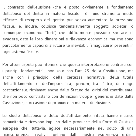
Il contrasto dell’elusione -che è posto ovviamente a fondamento
dell’abuso del diritto in materia fiscale –è uno strumento molto
efficace di recupero del gettito pur senza aumentare la pressione
fiscale, e, inoltre, colpisce tendenzialmente soggetti societari o
comunque economici “forti”, che difficilmente possono sperare di
evadere, date le loro dimensioni e rilevanza economica, ma che sono
particolarmente capaci di sfruttare le inevitabili “smagliature” presenti in
ogni sistema fiscale.
Per alcuni aspetti può ritenersi che questa interpretazione contrasti con
i principi fondamentali, non solo con l’art. 23 della Costituzione, ma
anche con i principio della certezza normativa, della tutela
dell’affidamento e dell’imparzialità; principi, tra l’altro, di rango
costituzionale, richiamati anche dallo Statuto dei diritti del contribuente,
che non poco contrastano con definizioni troppe generiche date dalla
Cassazione, in occasione di pronunce in materia di elusione.
Lo studio dell’abuso e dello dell’affidamento, infatti, hanno matrice
comunitaria e ricevono impulso dalle pronunce della Corte di Giustizia
europea che, tuttavia, agisce necessariamente nel solco di una
giurisprudenza creativa lontano dalla nostra esperienza ordina