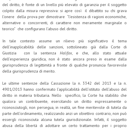
del diritto, è fonte di un livello più elevato di garanzia per il soggetto
colpito dalla misura repressiva: si apre così il dibattito su chi grava
l’onere della prova per dimostrare “l’esistenza di ragioni economiche,
alternative o concorrenti, di carattere non meramente marginale o
teorico” che configurano l’abuso del diritto.
In tale contesto assume un rilievo più significativo il tema
dell’inapplicabilità delle sanzioni, sottolineato già dalla Corte di
Giustizia con la sentenza
Halifax
, e che, allo stato attuale
dell’esperienza giuridica, non è stato ancora preso in esame dalla
giurisprudenza di legittimità a fronte di qualche pronuncia favorevole
della giurisprudenza di merito.
Le ultime sentenze della Cassazione la n. 3342 del 2013 e la n.
4901/2013 hanno confermato l’applicabilità dell’istituto dell’abuso del
diritto in materia tributaria. Nello specifico, la Corte ha stabilito che
qualora un contribuente, esercitando un diritto espressamente o
riconosciutogli, non persegua, in realtà, un fine meritevole di tutela da
parte dell’ordinamento, realizzando anzi un obiettivo contrario, non può
essergli riconosciuta alcuna tutela giurisdizionale. Infatti, il soggetto
abusa della libertà di adottare un certo trattamento per i proprio