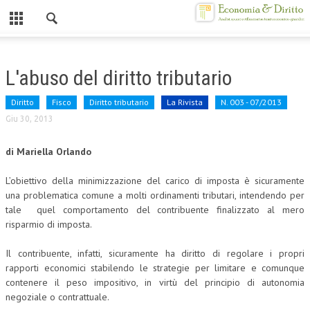
Chiuso
HOME
L'abuso del diritto tributario
CHI SIAMO
Diritto
Fisco
Diritto tributario
La Rivista
N. 003 - 07/2013
MISSION
Giu 30, 2013
CONTATTI
di Mariella Orlando
CENTRO STUDI
L’obiettivo della minimizzazione del carico di imposta è sicuramente
una problematica comune a molti ordinamenti tributari, intendendo per
ATTO COSTITUTIVO E STATUTO
tale quel comportamento del contribuente finalizzato al mero
risparmio di imposta.
ORGANIZZAZIONE
Il contribuente, infatti, sicuramente ha diritto di regolare i propri
OBIETTIVI
rapporti economici stabilendo le strategie per limitare e comunque
DIREZIONE SCIENTIFICA
contenere il peso impositivo, in virtù del principio di autonomia
negoziale o contrattuale.
ALTA FORMAZIONE