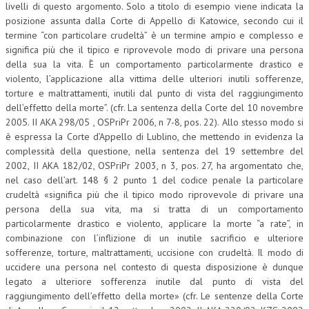
livelli di questo argomento. Solo a titolo di esempio viene indicata la
posizione assunta dalla Corte di Appello di Katowice, secondo cui il
termine “con particolare crudeltà” è un termine ampio e complesso e
significa più che il tipico e riprovevole modo di privare una persona
della sua la vita. È un comportamento particolarmente drastico e
violento, l’applicazione alla vittima delle ulteriori inutili sofferenze,
torture e maltrattamenti, inutili dal punto di vista del raggiungimento
dell’effetto della morte”. (cfr. La sentenza della Corte del 10 novembre
2005. II AKA 298/05 , OSPriPr 2006, n 7-8, pos. 22). Allo stesso modo si
è espressa la Corte d’Appello di Lublino, che mettendo in evidenza la
complessità della questione, nella sentenza del 19 settembre del
2002, II AKA 182/02, OSPriPr 2003, n 3, pos. 27, ha argomentato che,
nel caso dell’art. 148 § 2 punto 1 del codice penale la particolare
crudeltà «significa più che il tipico modo riprovevole di privare una
persona della sua vita, ma si tratta di un comportamento
particolarmente drastico e violento, applicare la morte “a rate”, in
combinazione con l’inflizione di un inutile sacrificio e ulteriore
sofferenze, torture, maltrattamenti, uccisione con crudeltà. Il modo di
uccidere una persona nel contesto di questa disposizione è dunque
legato a ulteriore sofferenza inutile dal punto di vista del
raggiungimento dell’effetto della morte» (cfr. Le sentenze della Corte