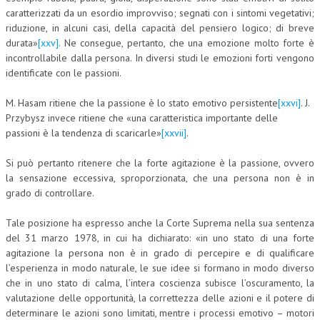
caratterizzati da un esordio improvviso; segnati con i sintomi vegetativi;
riduzione, in alcuni casi, della capacità del pensiero logico; di breve
durata»
[xxv]
. Ne consegue, pertanto, che una emozione molto forte è
incontrollabile dalla persona. In diversi studi le emozioni forti vengono
identificate con le passioni.
M. Hasam ritiene che la passione è lo stato emotivo persistente
[xxvi]
. J.
Przybysz invece ritiene che «una caratteristica importante delle
passioni è la tendenza di scaricarle»
[xxvii]
.
Si può pertanto ritenere che la forte agitazione è la passione, ovvero
la sensazione eccessiva, sproporzionata, che una persona non è in
grado di controllare.
Tale posizione ha espresso anche la Corte Suprema nella sua sentenza
del 31 marzo 1978, in cui ha dichiarato: «in uno stato di una forte
agitazione la persona non è in grado di percepire e di qualificare
l’esperienza in modo naturale, le sue idee si formano in modo diverso
che in uno stato di calma, l’intera coscienza subisce l’oscuramento, la
valutazione delle opportunità, la correttezza delle azioni e il potere di
determinare le azioni sono limitati, mentre i processi emotivo – motori