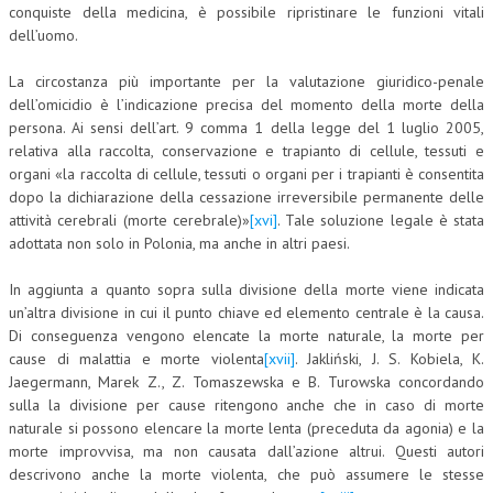
conquiste della medicina, è possibile ripristinare le funzioni vitali
dell’uomo.
La circostanza più importante per la valutazione giuridico-penale
dell’omicidio è l’indicazione precisa del momento della morte della
persona. Ai sensi dell’art. 9 comma 1 della legge del 1 luglio 2005,
relativa alla raccolta, conservazione e trapianto di cellule, tessuti e
organi «la raccolta di cellule, tessuti o organi per i trapianti è consentita
dopo la dichiarazione della cessazione irreversibile permanente delle
attività cerebrali (morte cerebrale)»
[xvi]
. Tale soluzione legale è stata
adottata non solo in Polonia, ma anche in altri paesi.
In aggiunta a quanto sopra sulla divisione della morte viene indicata
un’altra divisione in cui il punto chiave ed elemento centrale è la causa.
Di conseguenza vengono elencate la morte naturale, la morte per
cause di malattia e morte violenta
[xvii]
. Jakliński, J. S. Kobiela, K.
Jaegermann, Marek Z., Z. Tomaszewska e B. Turowska concordando
sulla la divisione per cause ritengono anche che in caso di morte
naturale si possono elencare la morte lenta (preceduta da agonia) e la
morte improvvisa, ma non causata dall’azione altrui. Questi autori
descrivono anche la morte violenta, che può assumere le stesse