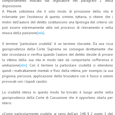
comportamento indicato dal legislatore nel paragrafo 2 della
disposizione.
A. Marek sottolinea che il solo modo di privazione della vita è
irrilevante per l’esistenza di questo crimine, tuttavia, si ritiene che i
motivi dell’autore del delitto costituiscono una tipologia del criterio ciò
può essere estremamente utile nel processo di rilevamento e nella
misura della punizione
[xliii]
.
Il termine “particolare crudeltà” è un termine rilevante. Da una ricca
giurisprudenza della Corte Suprema ne consegue direttamente che
tale circostanza si verifica quando l’autore del delitto decide di privare
la vittima della sua vita in modo tale da comportarle sofferenza e
umiliazione
[xliv]
. Con il termine la particolare crudeltà si intendono
quindi i maltrattamenti mentali e fisici della vittima, per esempio, la sua
prigionia, percosse, applicazione delle bruciature con il fuoco e ustioni
provocati con i liquidi caustici.
La crudeltà intesa in questo modo ha trovato il luogo anche nella
giurisprudenza della Corte di Cassazione che è opportuno citarla per
intero:
«Come particolarmente crudele, ai sensi dell’art. 148 § 2 punto 1 del