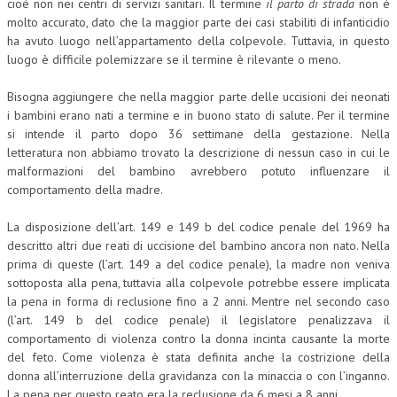
cioè non nei centri di servizi sanitari. Il termine
il parto di strada
non è
molto accurato, dato che la maggior parte dei casi stabiliti di infanticidio
ha avuto luogo nell’appartamento della colpevole. Tuttavia, in questo
luogo è difficile polemizzare se il termine è rilevante o meno.
Bisogna aggiungere che nella maggior parte delle uccisioni dei neonati
i bambini erano nati a termine e in buono stato di salute. Per il termine
si intende il parto dopo 36 settimane della gestazione. Nella
letteratura non abbiamo trovato la descrizione di nessun caso in cui le
malformazioni del bambino avrebbero potuto influenzare il
comportamento della madre.
La disposizione dell’art. 149 e 149 b del codice penale del 1969 ha
descritto altri due reati di uccisione del bambino ancora non nato. Nella
prima di queste (l’art. 149 a del codice penale), la madre non veniva
sottoposta alla pena, tuttavia alla colpevole potrebbe essere implicata
la pena in forma di reclusione fino a 2 anni. Mentre nel secondo caso
(l’art. 149 b del codice penale) il legislatore penalizzava il
comportamento di violenza contro la donna incinta causante la morte
del feto. Come violenza è stata definita anche la costrizione della
donna all’interruzione della gravidanza con la minaccia o con l’inganno.
La pena per questo reato era la reclusione da 6 mesi a 8 anni.