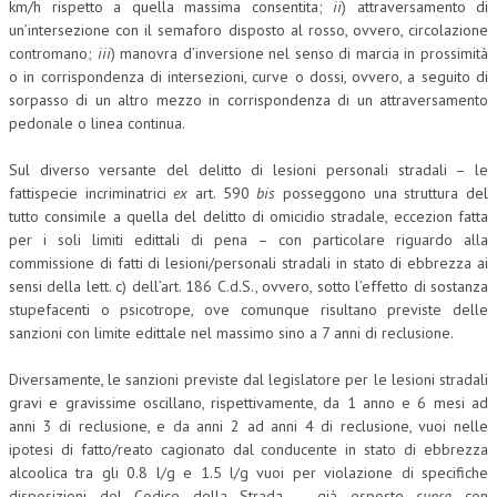
km/h rispetto a quella massima consentita;
ii
) attraversamento di
un’intersezione con il semaforo disposto al rosso, ovvero, circolazione
L’UMANISTA
contromano;
iii
) manovra d’inversione nel senso di marcia in prossimità
o in corrispondenza di intersezioni, curve o dossi, ovvero, a seguito di
DIRITTO
sorpasso di un altro mezzo in corrispondenza di un attraversamento
DIRITTO PENALE D’IMPRESA
pedonale o linea continua.
DIRITTO DEL LAVORO
Sul diverso versante del delitto di lesioni personali stradali – le
fattispecie incriminatrici
ex
art. 590
bis
posseggono una struttura del
DIRITTO DEL WEB
tutto consimile a quella del delitto di omicidio stradale, eccezion fatta
per i soli limiti edittali di pena – con particolare riguardo alla
DIRITTO DELLE IMPRESE IN CRISI
commissione di fatti di lesioni/personali stradali in stato di ebbrezza ai
CRIMINOLOGIA E CRIMINALISTICA
sensi della lett. c) dell’art. 186 C.d.S., ovvero, sotto l’effetto di sostanza
stupefacenti o psicotrope, ove comunque risultano previste delle
SICUREZZA SUL LAVORO
sanzioni con limite edittale nel massimo sino a 7 anni di reclusione.
FISCO
Diversamente, le sanzioni previste dal legislatore per le lesioni stradali
gravi e gravissime oscillano, rispettivamente, da 1 anno e 6 mesi ad
DIRITTO TRIBUTARIO
anni 3 di reclusione, e da anni 2 ad anni 4 di reclusione, vuoi nelle
FISCALITÀ INTERNAZIONALE
ipotesi di fatto/reato cagionato dal conducente in stato di ebbrezza
alcoolica tra gli 0.8 l/g e 1.5 l/g vuoi per violazione di specifiche
TAX RISK MANAGEMENT
disposizioni del Codice della Strada – già esposte
supra
con