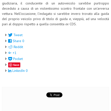
giudiziaria, il conducente di un autoveicolo sarebbe purtroppo
NEWS
deceduto a causa di un violentissimo scontro frontale con un’avversa
vettura. Nell’occasione, l’indagato si sarebbe invero trovato alla guida
ARCHIVIO EVENTI (FINO AL 2022)
del proprio veicolo privo di titolo di guida e, vieppiù, ad una velocità
pari al doppio rispetto a quella consentita
ex
CDS.
CORSI ENTI TERZI
Tweet
PUBBLICAZIONI
Share
0
BOLLETTINO FINANZIAMENTI
Reddit
+1
TELEGRAM
Pocket
Save
DOCUMENTI
LinkedIn
0
MANUALI E MONOGRAFIE
TESI DI LAUREA
MATERIALE DIDATTICO
INVITI E PROMOZIONI