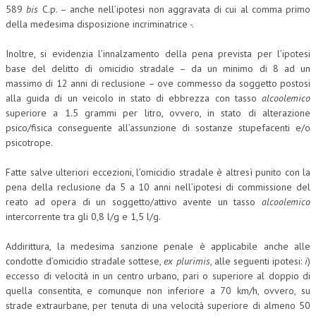
589
bis
C.p. – anche nell’ipotesi non aggravata di cui al comma primo
della medesima disposizione incriminatrice -.
COLLABORA CON NOI
ECONOMIA
Inoltre, si evidenzia l’innalzamento della pena prevista per l’ipotesi
base del delitto di omicidio stradale – da un minimo di 8 ad un
CORPORATE SOCIAL RESPONSIBILITY
massimo di 12 anni di reclusione – ove commesso da soggetto postosi
alla guida di un veicolo in stato di ebbrezza con tasso
alcoolemico
ECONOMIA DELL’ARTE
superiore a 1.5 grammi per litro, ovvero, in stato di alterazione
psico/fisica conseguente all’assunzione di sostanze stupefacenti e/o
INTERNAZIONALIZZAZIONE
psicotrope.
HUMAN RESOURCES
Fatte salve ulteriori eccezioni, l’omicidio stradale è altresì punito con la
RISORSE UMANE
pena della reclusione da 5 a 10 anni nell’ipotesi di commissione del
reato ad opera di un soggetto/attivo avente un tasso
alcoolemico
MARKETING
intercorrente tra gli 0,8 l/g e 1,5 l/g.
TREASURY IN FINANCIAL SERVICES
Addirittura, la medesima sanzione penale è applicabile anche alle
condotte d’omicidio stradale sottese,
ex plurimis
, alle seguenti ipotesi:
i
)
RISK MANAGEMENT
eccesso di velocità in un centro urbano, pari o superiore al doppio di
SVILUPPO SOSTENIBILE
quella consentita, e comunque non inferiore a 70 km/h, ovvero, su
strade extraurbane, per tenuta di una velocità superiore di almeno 50
PERSONA E CITTÀ