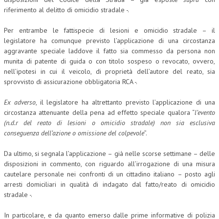
riferimento al delitto di omicidio stradale -.
CRIMINOLOGIA TRIBUTARIA
Per entrambe le fattispecie di lesioni e omicidio stradale – il
CFC E PARADISI FISCALI
legislatore ha comunque previsto l’applicazione di una circostanza
aggravante speciale laddove il fatto sia commesso da persona non
TRANSFER PRICING
munita di patente di guida o con titolo sospeso o revocato, ovvero,
PRASSI
nell’ipotesi in cui il veicolo, di proprietà dell’autore del reato, sia
sprovvisto di assicurazione obbligatoria RCA -.
AMMINISTRATIVA
Ex adverso
, il legislatore ha altrettanto previsto l’applicazione di una
TRIBUTARIA
circostanza attenuante della pena ad effetto speciale qualora “
l’evento
(n.d.r del reato di lesioni o omicidio stradale) non sia esclusiva
GIURISPRUDENZA
conseguenza dell’azione o omissione del colpevole
”.
EUROPEA
Da ultimo, si segnala l’applicazione – già nelle scorse settimane – delle
COSTITUZIONALE
disposizioni in commento, con riguardo all’irrogazione di una misura
cautelare personale nei confronti di un cittadino italiano – posto agli
CIVILE
arresti domiciliari in qualità di indagato dal fatto/reato di omicidio
stradale -.
TRIBUTARIA
PENALE
In particolare, e da quanto emerso dalle prime informative di polizia