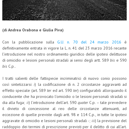
CORSI CE.S.E.D.
ARCHIVIO CORSI 2015
(di Andrea Orabona e Giulia Piva)
DIVENTA SOCIO
BROCHURE CE.S.E.D.
Con la pubblicazione sulla
G.U. n. 70 del 24 marzo 2016
è
definitivamente entrata in vigore la L. n. 41 del 23 marzo 2016 recante
LA RIVISTA
l’introduzione nel nostro ordinamento giuridico delle ipotesi delittuose
di omicidio e lesioni personali stradali ai sensi degli artt. 589
bis
e 590
LA RIVISTA
bis
C.p..
COMITATO SCIENTIFICO
I tratti salienti delle fattispecie incriminatrici di nuovo conio possono
così sintetizzarsi:
i
) la codificazione di n. 2 circostanze aggravanti ad
COMITATO EDITORIALE
effetto speciale (art. 589
ter
ed art. 590
ter
) configurabili allorquando il
conducente che ha provocato l’omicidio o le lesioni personali stradali si
REDAZIONE
dia alla fuga;
ii
) l’introduzione dell’art. 590
quater
C.p. – tale prevedere
PEER REVIEW
il divieto di concessione al reo delle circostanze attenuanti, ad
eccezione di quelle previste dagli artt. 98 e 114 C.p., in tutte le ipotesi
CODICE ETICO
aggravate di omicidio e lesioni personali stradali -;
iii
) la previsione del
raddoppio dei termini di prescrizione previsti per il delitto di cui all’art.
AUTORI