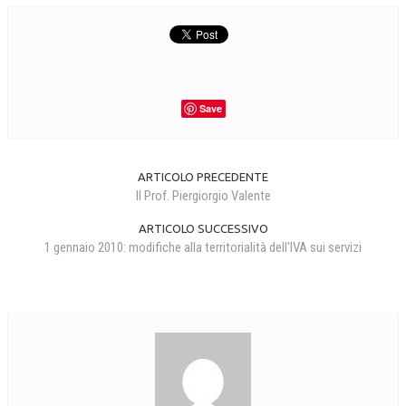
CRIMINOLOGIA TRIBUTARIA
CFC E PARADISI FISCALI
TRANSFER PRICING
Save
PRASSI
AMMINISTRATIVA
ARTICOLO PRECEDENTE
TRIBUTARIA
Il Prof. Piergiorgio Valente
GIURISPRUDENZA
ARTICOLO SUCCESSIVO
1 gennaio 2010: modifiche alla territorialità dell'IVA sui servizi
EUROPEA
COSTITUZIONALE
CIVILE
TRIBUTARIA
PENALE