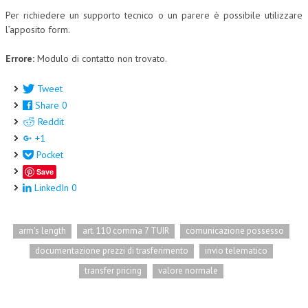
Per richiedere un supporto tecnico o un parere è possibile utilizzare
L’UMANISTA
l’apposito form.
DIRITTO
Errore:
Modulo di contatto non trovato.
DIRITTO PENALE D’IMPRESA
Tweet
DIRITTO DEL LAVORO
Share
0
Reddit
DIRITTO DEL WEB
+1
DIRITTO DELLE IMPRESE IN CRISI
Pocket
Save
CRIMINOLOGIA E CRIMINALISTICA
LinkedIn
0
SICUREZZA SUL LAVORO
FISCO
arm's length
art. 110 comma 7 TUIR
comunicazione possesso
documentazione prezzi di trasferimento
invio telematico
DIRITTO TRIBUTARIO
transfer pricing
valore normale
FISCALITÀ INTERNAZIONALE
TAX RISK MANAGEMENT