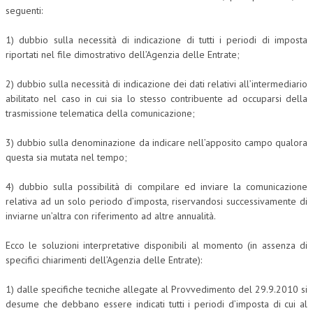
seguenti:
CORSI CE.S.E.D.
1) dubbio sulla necessità di indicazione di tutti i periodi di imposta
ARCHIVIO CORSI 2015
riportati nel file dimostrativo dell’Agenzia delle Entrate;
DIVENTA SOCIO
2) dubbio sulla necessità di indicazione dei dati relativi all’intermediario
abilitato nel caso in cui sia lo stesso contribuente ad occuparsi della
BROCHURE CE.S.E.D.
trasmissione telematica della comunicazione;
LA RIVISTA
3) dubbio sulla denominazione da indicare nell’apposito campo qualora
questa sia mutata nel tempo;
LA RIVISTA
COMITATO SCIENTIFICO
4) dubbio sulla possibilità di compilare ed inviare la comunicazione
relativa ad un solo periodo d’imposta, riservandosi successivamente di
COMITATO EDITORIALE
inviarne un’altra con riferimento ad altre annualità.
REDAZIONE
Ecco le soluzioni interpretative disponibili al momento (in assenza di
specifici chiarimenti dell’Agenzia delle Entrate):
PEER REVIEW
CODICE ETICO
1) dalle specifiche tecniche allegate al Provvedimento del 29.9.2010 si
desume che debbano essere indicati tutti i periodi d’imposta di cui al
AUTORI