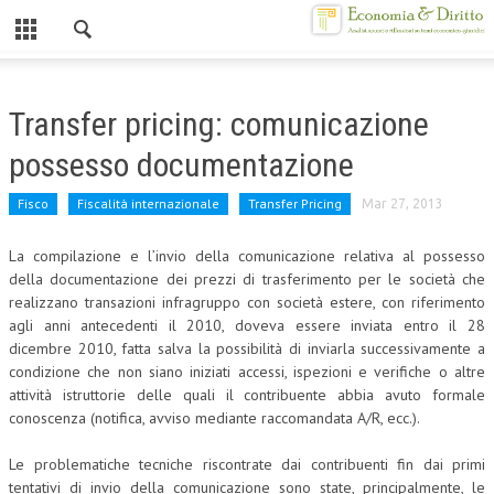
Chiuso
HOME
Transfer pricing: comunicazione
CHI SIAMO
possesso documentazione
MISSION
Fisco
Fiscalità internazionale
Transfer Pricing
Mar 27, 2013
CONTATTI
La compilazione e l’invio della comunicazione relativa al possesso
CENTRO STUDI
della documentazione dei prezzi di trasferimento per le società che
realizzano transazioni infragruppo con società estere, con riferimento
ATTO COSTITUTIVO E STATUTO
agli anni antecedenti il 2010, doveva essere inviata entro il 28
dicembre 2010, fatta salva la possibilità di inviarla successivamente a
ORGANIZZAZIONE
condizione che non siano iniziati accessi, ispezioni e verifiche o altre
attività istruttorie delle quali il contribuente abbia avuto formale
OBIETTIVI
conoscenza (notifica, avviso mediante raccomandata A/R, ecc.).
DIREZIONE SCIENTIFICA
Le problematiche tecniche riscontrate dai contribuenti fin dai primi
ALTA FORMAZIONE
tentativi di invio della comunicazione sono state, principalmente, le