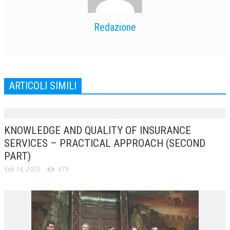
NEWS
Redazione
ARCHIVIO EVENTI (FINO AL 2022)
CORSI ENTI TERZI
PUBBLICAZIONI
ARTICOLI SIMILI
BOLLETTINO FINANZIAMENTI
TELEGRAM
KNOWLEDGE AND QUALITY OF INSURANCE
SERVICES – PRACTICAL APPROACH (SECOND
DOCUMENTI
PART)
MANUALI E MONOGRAFIE
Feb 14, 2025
479
TESI DI LAUREA
MATERIALE DIDATTICO
INVITI E PROMOZIONI