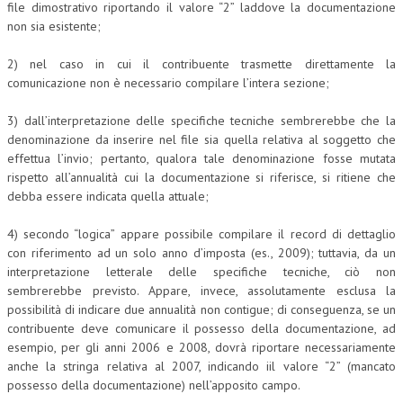
file dimostrativo riportando il valore “2” laddove la documentazione
non sia esistente;
COLLABORA CON NOI
2) nel caso in cui il contribuente trasmette direttamente la
ECONOMIA
comunicazione non è necessario compilare l’intera sezione;
CORPORATE SOCIAL RESPONSIBILITY
3) dall’interpretazione delle specifiche tecniche sembrerebbe che la
ECONOMIA DELL’ARTE
denominazione da inserire nel file sia quella relativa al soggetto che
effettua l’invio; pertanto, qualora tale denominazione fosse mutata
INTERNAZIONALIZZAZIONE
rispetto all’annualità cui la documentazione si riferisce, si ritiene che
debba essere indicata quella attuale;
HUMAN RESOURCES
4) secondo “logica” appare possibile compilare il record di dettaglio
RISORSE UMANE
con riferimento ad un solo anno d’imposta (es., 2009); tuttavia, da un
MARKETING
interpretazione letterale delle specifiche tecniche, ciò non
sembrerebbe previsto. Appare, invece, assolutamente esclusa la
TREASURY IN FINANCIAL SERVICES
possibilità di indicare due annualità non contigue; di conseguenza, se un
contribuente deve comunicare il possesso della documentazione, ad
RISK MANAGEMENT
esempio, per gli anni 2006 e 2008, dovrà riportare necessariamente
anche la stringa relativa al 2007, indicando iil valore “2” (mancato
SVILUPPO SOSTENIBILE
possesso della documentazione) nell’apposito campo.
PERSONA E CITTÀ