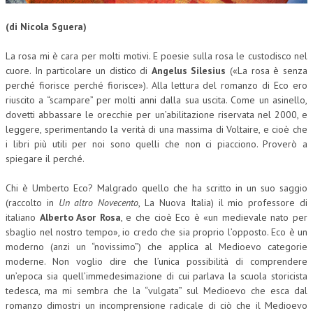
CORSI CE.S.E.D.
(di Nicola Sguera)
ARCHIVIO CORSI 2015
La rosa mi è cara per molti motivi. E poesie sulla rosa le custodisco nel
cuore. In particolare un distico di
Angelus Silesius
(«La rosa è senza
DIVENTA SOCIO
perché fiorisce perché fiorisce»). Alla lettura del romanzo di Eco ero
BROCHURE CE.S.E.D.
riuscito a “scampare” per molti anni dalla sua uscita. Come un asinello,
dovetti abbassare le orecchie per un’abilitazione riservata nel 2000, e
LA RIVISTA
leggere, sperimentando la verità di una massima di Voltaire, e cioè che
i libri più utili per noi sono quelli che non ci piacciono. Proverò a
LA RIVISTA
spiegare il perché.
COMITATO SCIENTIFICO
Chi è Umberto Eco? Malgrado quello che ha scritto in un suo saggio
(raccolto in
Un altro Novecento
, La Nuova Italia) il mio professore di
COMITATO EDITORIALE
italiano
Alberto Asor Rosa
, e che cioè Eco è «un medievale nato per
sbaglio nel nostro tempo», io credo che sia proprio l’opposto. Eco è un
REDAZIONE
moderno (anzi un “novissimo”) che applica al Medioevo categorie
moderne. Non voglio dire che l’unica possibilità di comprendere
PEER REVIEW
un’epoca sia quell’immedesimazione di cui parlava la scuola storicista
CODICE ETICO
tedesca, ma mi sembra che la “vulgata” sul Medioevo che esca dal
romanzo dimostri un incomprensione radicale di ciò che il Medioevo
AUTORI