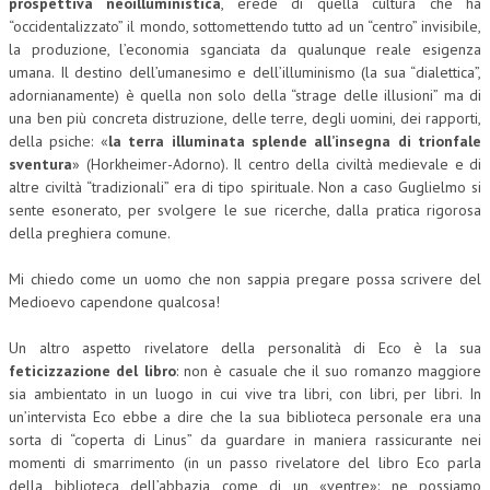
prospettiva neoilluministica
, erede di quella cultura che ha
“occidentalizzato” il mondo, sottomettendo tutto ad un “centro” invisibile,
L’UMANISTA
la produzione, l’economia sganciata da qualunque reale esigenza
umana. Il destino dell’umanesimo e dell’illuminismo (la sua “dialettica”,
DIRITTO
adornianamente) è quella non solo della “strage delle illusioni” ma di
DIRITTO PENALE D’IMPRESA
una ben più concreta distruzione, delle terre, degli uomini, dei rapporti,
della psiche: «
la terra illuminata splende all’insegna di trionfale
DIRITTO DEL LAVORO
sventura
» (Horkheimer-Adorno). Il centro della civiltà medievale e di
altre civiltà “tradizionali” era di tipo spirituale. Non a caso Guglielmo si
DIRITTO DEL WEB
sente esonerato, per svolgere le sue ricerche, dalla pratica rigorosa
della preghiera comune.
DIRITTO DELLE IMPRESE IN CRISI
Mi chiedo come un uomo che non sappia pregare possa scrivere del
CRIMINOLOGIA E CRIMINALISTICA
Medioevo capendone qualcosa!
SICUREZZA SUL LAVORO
Un altro aspetto rivelatore della personalità di Eco è la sua
FISCO
feticizzazione del libro
: non è casuale che il suo romanzo maggiore
sia ambientato in un luogo in cui vive tra libri, con libri, per libri. In
DIRITTO TRIBUTARIO
un’intervista Eco ebbe a dire che la sua biblioteca personale era una
sorta di “coperta di Linus” da guardare in maniera rassicurante nei
FISCALITÀ INTERNAZIONALE
momenti di smarrimento (in un passo rivelatore del libro Eco parla
TAX RISK MANAGEMENT
della biblioteca dell’abbazia come di un «ventre»: ne possiamo