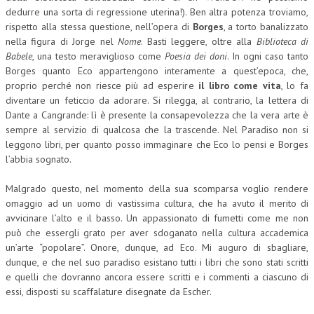
dedurre una sorta di regressione uterina!). Ben altra potenza troviamo,
CRIMINOLOGIA TRIBUTARIA
rispetto alla stessa questione, nell’opera di
Borges
, a torto banalizzato
nella figura di Jorge nel
Nome
. Basti leggere, oltre alla
Biblioteca di
CFC E PARADISI FISCALI
Babele
, una testo meraviglioso come
Poesia dei doni
. In ogni caso tanto
Borges quanto Eco appartengono interamente a quest’epoca, che,
TRANSFER PRICING
proprio perché non riesce più ad esperire
il libro come vita
, lo fa
PRASSI
diventare un feticcio da adorare. Si rilegga, al contrario, la lettera di
Dante a Cangrande: lì è presente la consapevolezza che la vera arte è
AMMINISTRATIVA
sempre al servizio di qualcosa che la trascende. Nel Paradiso non si
leggono libri, per quanto posso immaginare che Eco lo pensi e Borges
TRIBUTARIA
l’abbia sognato.
GIURISPRUDENZA
Malgrado questo, nel momento della sua scomparsa voglio rendere
EUROPEA
omaggio ad un uomo di vastissima cultura, che ha avuto il merito di
avvicinare l’alto e il basso. Un appassionato di fumetti come me non
COSTITUZIONALE
può che essergli grato per aver sdoganato nella cultura accademica
un’arte “popolare”. Onore, dunque, ad Eco. Mi auguro di sbagliare,
CIVILE
dunque, e che nel suo paradiso esistano tutti i libri che sono stati scritti
e quelli che dovranno ancora essere scritti e i commenti a ciascuno di
TRIBUTARIA
essi, disposti su scaffalature disegnate da Escher.
PENALE