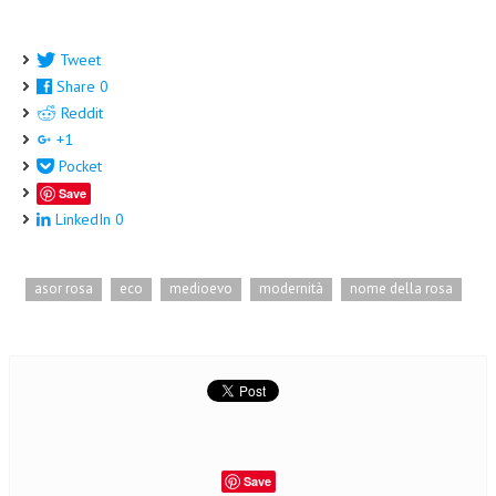
NEWS
Tweet
ARCHIVIO EVENTI (FINO AL 2022)
Share
0
Reddit
CORSI ENTI TERZI
+1
PUBBLICAZIONI
Pocket
Save
BOLLETTINO FINANZIAMENTI
LinkedIn
0
TELEGRAM
asor rosa
eco
medioevo
modernità
nome della rosa
DOCUMENTI
MANUALI E MONOGRAFIE
TESI DI LAUREA
MATERIALE DIDATTICO
INVITI E PROMOZIONI
Save