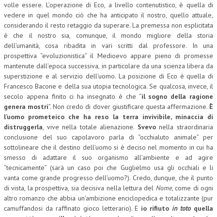
volle essere. L’operazione di Eco, a livello contenutistico, è quella di
vedere in quel mondo ciò che ha anticipato il nostro, quello attuale,
COLLABORA CON NOI
considerando il resto retaggio da superare. La premessa non esplicitata
è che il nostro sia, comunque, il mondo migliore della storia
ECONOMIA
dell’umanità, cosa ribadita in vari scritti dal professore. In una
CORPORATE SOCIAL RESPONSIBILITY
prospettiva “evoluzionistica” il Medioevo appare pieno di promesse
mantenute dall’epoca successiva, in particolare da una scienza libera da
ECONOMIA DELL’ARTE
superstizione e al servizio dell’uomo. La posizione di Eco è quella di
Francesco Bacone e della sua utopia tecnologica. Se qualcosa, invece, il
INTERNAZIONALIZZAZIONE
secolo appena finito ci ha insegnato è che “
il sogno della ragione
genera mostri
”. Non credo di dover giustificare questa affermazione.
È
HUMAN RESOURCES
l’uomo prometeico che ha reso la terra invivibile, minaccia di
RISORSE UMANE
distruggerla
, vive nella totale alienazione.
Svevo
nella straordinaria
conclusione del suo capolavoro parla di “occhialuto animale” per
MARKETING
sottolineare che il destino dell’uomo si è deciso nel momento in cui ha
smesso di adattare il suo organismo all’ambiente e ad agire
TREASURY IN FINANCIAL SERVICES
“tecnicamente” (sarà un caso poi che Guglielmo usa gli occhiali e li
vanta come grande progresso dell’uomo?). Credo, dunque, che il punto
RISK MANAGEMENT
di vista, la prospettiva, sia decisiva nella lettura del
Nome
, come di ogni
SVILUPPO SOSTENIBILE
altro romanzo che abbia un’ambizione enciclopedica e totalizzante (pur
camuffandosi da raffinato gioco letterario). E
io rifiuto
in toto
quella
PERSONA E CITTÀ