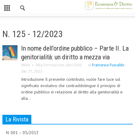
Chiuso
HOME
N. 125 - 12/2023
CHI SIAMO
In nome dell’ordine pubblico – Parte II. La
MISSION
genitorialità: un diritto a mezza via
CONTATTI
News
Alta Formazione (altri Enti)
di
Francesca Fuscaldo
-
Dec 31, 2023
CENTRO STUDI
Introduzione Il presente contributo, vuole fare luce sul
significato evolutivo che contraddistingue il principio di
ATTO COSTITUTIVO E STATUTO
ordine pubblico in relazione al diritto alla genitorialità e
alla...
ORGANIZZAZIONE
OBIETTIVI
La Rivista
DIREZIONE SCIENTIFICA
N. 001 – 05/2013
ALTA FORMAZIONE