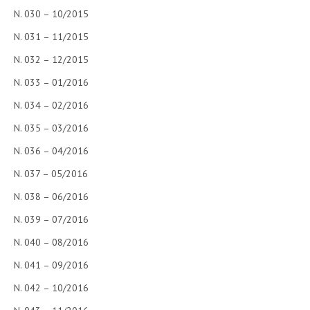
N. 030 – 10/2015
L’UMANISTA
N. 031 – 11/2015
DIRITTO
N. 032 – 12/2015
DIRITTO PENALE D’IMPRESA
N. 033 – 01/2016
DIRITTO DEL LAVORO
N. 034 – 02/2016
DIRITTO DEL WEB
N. 035 – 03/2016
N. 036 – 04/2016
DIRITTO DELLE IMPRESE IN CRISI
N. 037 – 05/2016
CRIMINOLOGIA E CRIMINALISTICA
N. 038 – 06/2016
SICUREZZA SUL LAVORO
N. 039 – 07/2016
FISCO
N. 040 – 08/2016
DIRITTO TRIBUTARIO
N. 041 – 09/2016
FISCALITÀ INTERNAZIONALE
N. 042 – 10/2016
TAX RISK MANAGEMENT