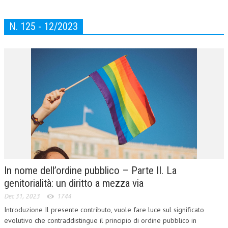
NEWS
N. 125 - 12/2023
ARCHIVIO EVENTI (FINO AL 2022)
CORSI ENTI TERZI
PUBBLICAZIONI
BOLLETTINO FINANZIAMENTI
TELEGRAM
DOCUMENTI
MANUALI E MONOGRAFIE
In nome dell’ordine pubblico – Parte II. La
genitorialità: un diritto a mezza via
TESI DI LAUREA
Dec 31, 2023
1744
MATERIALE DIDATTICO
Introduzione Il presente contributo, vuole fare luce sul significato
INVITI E PROMOZIONI
evolutivo che contraddistingue il principio di ordine pubblico in