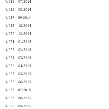
N. 015 – 07/2014
COLLABORA CON NOI
N. 016 – 08/2014
N. 017 – 09/2014
ECONOMIA
N. 018 – 10/2014
CORPORATE SOCIAL RESPONSIBILITY
N. 020 – 12/2014
ECONOMIA DELL’ARTE
N. 021 – 01/2015
INTERNAZIONALIZZAZIONE
N. 022 – 02/2015
HUMAN RESOURCES
N. 023 – 03/2015
RISORSE UMANE
N. 024 – 04/2015
MARKETING
N. 025 – 05/2015
TREASURY IN FINANCIAL SERVICES
N. 026 – 06/2015
N. 027 – 07/2015
RISK MANAGEMENT
N. 028 – 08/2015
SVILUPPO SOSTENIBILE
N. 029 – 09/2015
PERSONA E CITTÀ