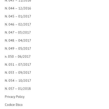
N. 043 – 11/2016
CRIMINOLOGIA TRIBUTARIA
N. 044 – 12/2016
N. 045 – 01/2017
CFC E PARADISI FISCALI
N. 046 – 02/2017
TRANSFER PRICING
N. 047 – 03/2017
PRASSI
N. 048 – 04/2017
AMMINISTRATIVA
N. 049 – 05/2017
TRIBUTARIA
n. 050 – 06/2017
GIURISPRUDENZA
N. 051 – 07/2017
EUROPEA
N. 053 – 09/2017
COSTITUZIONALE
N. 054 – 10/2017
CIVILE
N. 057 – 01/2018
Privacy Policy
TRIBUTARIA
Codice Etico
PENALE