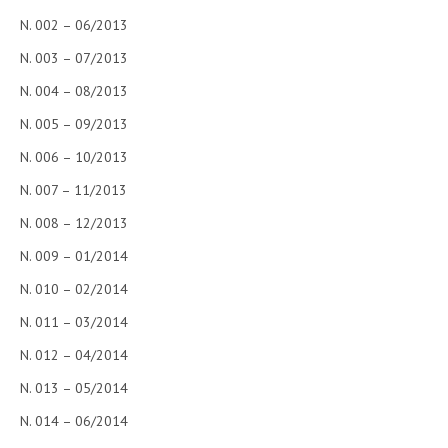
N. 002 – 06/2013
CORSI CE.S.E.D.
N. 003 – 07/2013
ARCHIVIO CORSI 2015
N. 004 – 08/2013
DIVENTA SOCIO
N. 005 – 09/2013
BROCHURE CE.S.E.D.
N. 006 – 10/2013
LA RIVISTA
N. 007 – 11/2013
N. 008 – 12/2013
LA RIVISTA
N. 009 – 01/2014
COMITATO SCIENTIFICO
N. 010 – 02/2014
COMITATO EDITORIALE
N. 011 – 03/2014
REDAZIONE
N. 012 – 04/2014
PEER REVIEW
N. 013 – 05/2014
CODICE ETICO
N. 014 – 06/2014
AUTORI