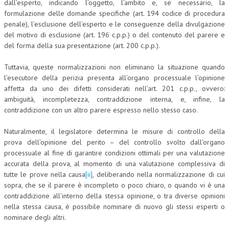
dall’esperto, indicando l’oggetto, l’ambito e, se necessario, la
formulazione delle domande specifiche (art. 194 codice di procedura
COLLABORA CON NOI
penale), l’esclusione dell’esperto e le conseguenze della divulgazione
del motivo di esclusione (art. 196 c.p.p.) o del contenuto del parere e
ECONOMIA
del forma della sua presentazione (art. 200 c.p.p.).
CORPORATE SOCIAL RESPONSIBILITY
Tuttavia, queste normalizzazioni non eliminano la situazione quando
ECONOMIA DELL’ARTE
l’esecutore della perizia presenta all’organo processuale l’opinione
affetta da uno dei difetti considerati nell’art. 201 c.p.p., ovvero:
INTERNAZIONALIZZAZIONE
ambiguità, incompletezza, contraddizione interna, e, infine, la
contraddizione con un altro parere espresso nello stesso caso.
HUMAN RESOURCES
Naturalmente, il legislatore determina le misure di controllo della
RISORSE UMANE
prova dell’opinione del perito – del controllo svolto dall’organo
MARKETING
processuale al fine di garantire condizioni ottimali per una valutazione
accurata della prova, al momento di una valutazione complessiva di
TREASURY IN FINANCIAL SERVICES
tutte le prove nella causa
[ii]
, deliberando nella normalizzazione di cui
sopra, che se il parere è incompleto o poco chiaro, o quando vi è una
RISK MANAGEMENT
contraddizione all’interno della stessa opinione, o tra diverse opinioni
nella stessa causa, è possibile nominare di nuovo gli stessi esperti o
SVILUPPO SOSTENIBILE
nominare degli altri.
PERSONA E CITTÀ