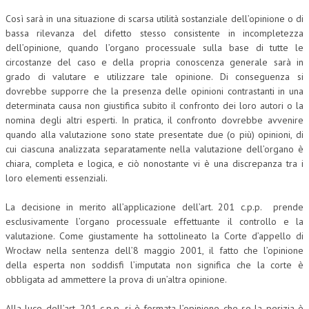
Così sarà in una situazione di scarsa utilità sostanziale dell’opinione o di
bassa rilevanza del difetto stesso consistente in incompletezza
dell’opinione, quando l’organo processuale sulla base di tutte le
circostanze del caso e della propria conoscenza generale sarà in
grado di valutare e utilizzare tale opinione. Di conseguenza si
dovrebbe supporre che la presenza delle opinioni contrastanti in una
determinata causa non giustifica subito il confronto dei loro autori o la
nomina degli altri esperti. In pratica, il confronto dovrebbe avvenire
quando alla valutazione sono state presentate due (o più) opinioni, di
cui ciascuna analizzata separatamente nella valutazione dell’organo è
chiara, completa e logica, e ciò nonostante vi è una discrepanza tra i
loro elementi essenziali.
La decisione in merito all’applicazione dell’art. 201 c.p.p. prende
esclusivamente l’organo processuale effettuante il controllo e la
valutazione. Come giustamente ha sottolineato la Corte d’appello di
Wrocław nella sentenza dell’8 maggio 2001, il fatto che l’opinione
della esperta non soddisfi l’imputata non significa che la corte è
obbligata ad ammettere la prova di un’altra opinione.
Alla luce dell’art. 201 c.p.p. si è formata l’opinione che se la perizia è