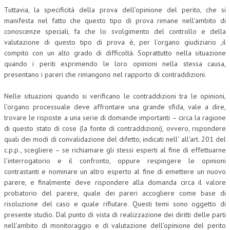
Tuttavia, la specificità della prova dell’opinione del perito, che si
L’UMANISTA
manifesta nel fatto che questo tipo di prova rimane nell’ambito di
conoscenze speciali, fa che lo svolgimento del controllo e della
DIRITTO
valutazione di questo tipo di prova è, per l’organo giudiziario ,il
compito con un alto grado di difficoltà. Soprattutto nella situazione
DIRITTO PENALE D’IMPRESA
quando i periti esprimendo le loro opinioni nella stessa causa,
DIRITTO DEL LAVORO
presentano i pareri che rimangono nel rapporto di contraddizioni.
DIRITTO DEL WEB
Nelle situazioni quando si verificano le contraddizioni tra le opinioni,
l’organo processuale deve affrontare una grande sfida, vale a dire,
DIRITTO DELLE IMPRESE IN CRISI
trovare le risposte a una serie di domande importanti – circa la ragione
di questo stato di cose (la fonte di contraddizioni), ovvero, rispondere
CRIMINOLOGIA E CRIMINALISTICA
quali dei modi di convalidazione del difetto, indicati nell’ all’art. 201 del
c.p.p., scegliere – se richiamare gli stessi esperti al fine di effettuarne
SICUREZZA SUL LAVORO
l’interrogatorio e il confronto, oppure respingere le opinioni
FISCO
contrastanti e nominare un altro esperto al fine di emettere un nuovo
parere, e finalmente deve rispondere alla domanda circa il valore
DIRITTO TRIBUTARIO
probatorio del parere, quale dei pareri accogliere come base di
risoluzione del caso e quale rifiutare. Questi temi sono oggetto di
FISCALITÀ INTERNAZIONALE
presente studio. Dal punto di vista di realizzazione dei diritti delle parti
nell’ambito di monitoraggio e di valutazione dell’opinione del perito
TAX RISK MANAGEMENT