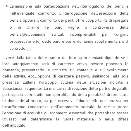
L’ammissione alla partecipazione nell’interrogatorio dei periti e
NEWS
nell’eventuale confronto. L’interrogazione dell’esecutore della
perizia oppure il confronto dei periti offre l’opportunità di spiegare
ARCHIVIO EVENTI (FINO AL 2022)
o di chiarire le parti vaghe o controverse della
CORSI ENTI TERZI
perizia(dell’opinione scritta), incomprensibili per l’organo
processuale e (o) delle parti e porre domande supplementari, o di
PUBBLICAZIONI
controllo
[iii]
.
BOLLETTINO FINANZIAMENTI
Invece dalla tattica delle parti o dei loro rappresentanti dipende se il
loro atteggiamento sarà di carattere attivo, ovvero ponendo le
TELEGRAM
domande, presentando le richieste sul contenuti e sul svolgimento
delle attività, ecc., oppure di carattere passivo, limitandosi alla sola
DOCUMENTI
presenza. L’ultima Purtroppo, l’ultima delle situazioni indicate è
abbastanza frequente. La mancanza di reazione delle parti e degli altri
MANUALI E MONOGRAFIE
partecipanti, soprattutto non approfittando della possibilità di formulare
le domande al perito, sia per eccessiva fiducia nelle opinioni, sia per
TESI DI LAUREA
l’insufficiente conoscenza dell’argomento peritale, fa che si perde
l’occasione di acquisire gli argomenti essenziali che potrebbero essere
MATERIALE DIDATTICO
utilizzati nel determinare la verità materiale, o nella difesa
dell’imputato;
INVITI E PROMOZIONI