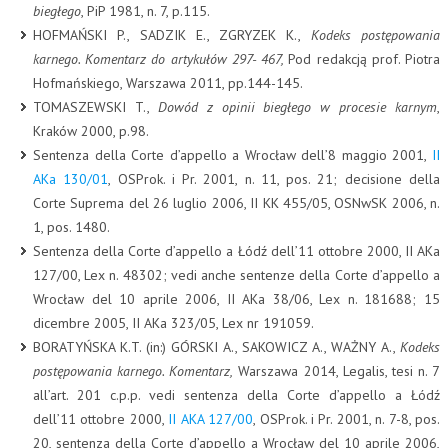
biegłego
, PiP 1981, n. 7, p.115.
HOFMAŃSKI P., SADZIK E., ZGRYZEK K.,
Kodeks postępowania
karnego. Komentarz do artykułów 297- 467,
Pod redakcją prof. Piotra
Hofmańskiego, Warszawa 2011, pp.144-145.
TOMASZEWSKI T.,
Dowód z opinii biegłego w procesie karnym
,
Kraków 2000, p.98.
Sentenza della Corte d’appello a Wrocław dell’8 maggio 2001,
II
AKa 130/01
, OSProk. i Pr. 2001, n. 11, pos. 21; decisione della
Corte Suprema del 26 luglio 2006, II KK 455/05, OSNwSK 2006, n.
1, pos. 1480.
Sentenza della Corte d’appello a Łódź dell’11 ottobre 2000, II AKa
127/00, Lex n. 48302; vedi anche sentenze della Corte d’appello a
Wrocław del 10 aprile 2006, II AKa 38/06, Lex n. 181688; 15
dicembre 2005, II AKa 323/05, Lex nr 191059.
BORATYŃSKA K.T. (in:) GÓRSKI A., SAKOWICZ A., WAŻNY A.,
Kodeks
postępowania karnego.
Komentarz,
Warszawa 2014, Legalis, tesi n. 7
all’art. 201 c.p.p. vedi sentenza della Corte d’appello a Łódź
dell’11 ottobre 2000,
II AKA 127/00
, OSProk. i Pr. 2001, n. 7-8, pos.
20, sentenza della Corte d’appello a Wrocław del 10 aprile 2006,