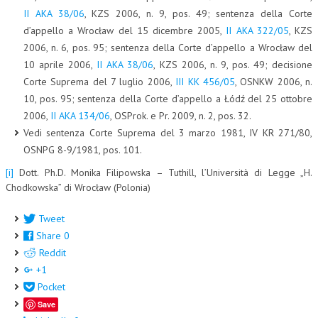
II AKA 38/06
, KZS 2006, n. 9, pos. 49; sentenza della Corte
d’appello a Wrocław del 15 dicembre 2005,
II AKA 322/05
, KZS
2006, n. 6, pos. 95; sentenza della Corte d’appello a Wrocław del
10 aprile 2006,
II AKA 38/06
, KZS 2006, n. 9, pos. 49; decisione
Corte Suprema del 7 luglio 2006,
III KK 456/05
, OSNKW 2006, n.
10, pos. 95; sentenza della Corte d’appello a Łódź del 25 ottobre
2006,
II AKA 134/06
, OSProk. e Pr. 2009, n. 2, pos. 32.
Vedi sentenza Corte Suprema del 3 marzo 1981, IV KR 271/80,
OSNPG 8-9/1981, pos. 101.
[i]
Dott. Ph.D. Monika Filipowska – Tuthill, l’Università di Legge „H.
Chodkowska” di Wrocław (Polonia)
Tweet
Share
0
Reddit
+1
Pocket
Save