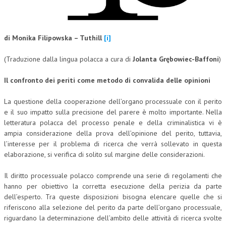
CORSI CE.S.E.D.
ARCHIVIO CORSI 2015
di Monika Filipowska – Tuthill
[i]
DIVENTA SOCIO
(Traduzione dalla lingua polacca a cura di
Jolanta Grębowiec-Baffoni
)
BROCHURE CE.S.E.D.
Il confronto dei periti come metodo di convalida delle opinioni
LA RIVISTA
La questione della cooperazione dell’organo processuale con il perito
e il suo impatto sulla precisione del parere è molto importante. Nella
LA RIVISTA
letteratura polacca del processo penale e della criminalistica vi è
COMITATO SCIENTIFICO
ampia considerazione della prova dell’opinione del perito, tuttavia,
l’interesse per il problema di ricerca che verrà sollevato in questa
COMITATO EDITORIALE
elaborazione, si verifica di solito sul margine delle considerazioni.
REDAZIONE
Il diritto processuale polacco comprende una serie di regolamenti che
hanno per obiettivo la corretta esecuzione della perizia da parte
PEER REVIEW
dell’esperto. Tra queste disposizioni bisogna elencare quelle che si
riferiscono alla selezione del perito da parte dell’organo processuale,
CODICE ETICO
riguardano la determinazione dell’ambito delle attività di ricerca svolte
AUTORI