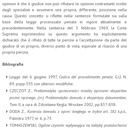
opinioni è che il giudice non può rifiutare le opinioni contrastanti svolte
dagli specialisti e assumere una propria, differente, posizione nella
causa. Questo concetto si riflette nelle sentenze formulate sia sulla
base della legge processuale penale in vigore attualmente e
precedentemente. Nella sentenza del 5 febbraio 1969, la Corte
Suprema esprimendosi su questo argomento ha esplicitamente
dichiarato che il rifiuto di tutte le perizie e l’accettazione da parte del
giudice di un proprio, diverso punto di vista, equivale al rilascio di una
propria perizia.
Bibliografia
Legge del 6 giugnio 1997,
Codice del procedimento penale
, G.U. N.
89, popp.555 con ulteriori modifiche.
CZECZOT Z.,
Problematyka sprzeczności miedzy opiniami ekspertów
pisma ręcznego, (in:) Problematyka dowodu z ekspertyzy dokumentów,
Tom II, a cura di Zdzisława Kegla, Wrocław 2002, pp.837-838.
DODA Z.,
Kontrola dowodu z opinii biegłego w trybie art. 182 k.p.k.,
Palestra 1977, nr 6, p.73.
TOMASZEWSKI,
Ogólne czynniki wpływające na taktykę przesłuchania