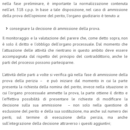
nella fase preliminare, è importante la normalizzazione contenuta
CRIMINOLOGIA TRIBUTARIA
nell’art. 318 c.p.p. In base a tale disposizione, nel caso di ammissione
della prova dell’opinione del perito, l’organo giudiziario è tenuto a:
CFC E PARADISI FISCALI
consegnare la decisione di ammissione della prova.
TRANSFER PRICING
Il monitoraggio e la valutazione del parere che, come detto sopra, non
PRASSI
è solo il diritto e l’obbligo dell’organo processuale. Dal momento che
l’attuazione delle attività che rientrano in questo ambito deve essere
AMMINISTRATIVA
accompagnata dal rispetto del principio del contraddittorio, anche le
parti del processo possono parteciparne.
TRIBUTARIA
GIURISPRUDENZA
L’attività delle parti a volte si verifica già nella fase di ammissione della
prova della perizia – e può iniziare dal momento in cui la parte
EUROPEA
presenta la richiesta della nomina del perito, invece nella situazione in
cui l’organo processuale ammette la prova, la parte ottiene il diritto e
COSTITUZIONALE
l’effettiva possibilità di presentare le richieste di modificare la
decisione sulla sua ammissione – non solo nella questione di
CIVILE
esclusione del perito e della sua sostituzione, ma anche sul numero dei
TRIBUTARIA
periti, sul termine di esecuzione della perizia, ma anche
sull’integrazione della decisione attraverso i quesiti aggiuntivi;
PENALE