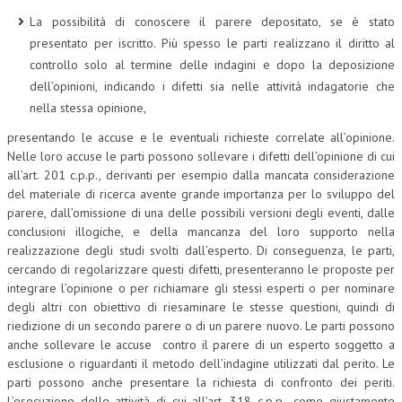
La possibilità di conoscere il parere depositato, se è stato
presentato per iscritto. Più spesso le parti realizzano il diritto al
controllo solo al termine delle indagini e dopo la deposizione
dell’opinioni, indicando i difetti sia nelle attività indagatorie che
nella stessa opinione,
presentando le accuse e le eventuali richieste correlate all’opinione.
Nelle loro accuse le parti possono sollevare i difetti dell’opinione di cui
all’art. 201 c.p.p., derivanti per esempio dalla mancata considerazione
del materiale di ricerca avente grande importanza per lo sviluppo del
parere, dall’omissione di una delle possibili versioni degli eventi, dalle
conclusioni illogiche, e della mancanza del loro supporto nella
realizzazione degli studi svolti dall’esperto. Di conseguenza, le parti,
cercando di regolarizzare questi difetti, presenteranno le proposte per
integrare l’opinione o per richiamare gli stessi esperti o per nominare
degli altri con obiettivo di riesaminare le stesse questioni, quindi di
riedizione di un secondo parere o di un parere nuovo. Le parti possono
anche sollevare le accuse contro il parere di un esperto soggetto a
esclusione o riguardanti il metodo dell’indagine utilizzati dal perito. Le
parti possono anche presentare la richiesta di confronto dei periti.
L’esecuzione delle attività di cui all’art. 318 c.p.p., come giustamente