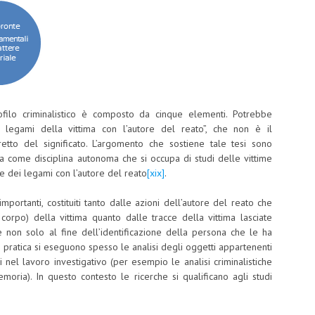
ofilo criminalistico è composto da cinque elementi. Potrebbe
i legami della vittima con l’autore del reato”, che non è il
retto del significato. L’argomento che sostiene tale tesi sono
ia come disciplina autonoma che si occupa di studi delle vittime
e e dei legami con l’autore del reato
[xix]
.
mportanti, costituiti tanto dalle azioni dell’autore del reato che
orpo) della vittima quanto dalle tracce della vittima lasciate
e non solo al fine dell’identificazione della persona che le ha
in pratica si eseguono spesso le analisi degli oggetti appartenenti
li nel lavoro investigativo (per esempio le analisi criminalistiche
moria). In questo contesto le ricerche si qualificano agli studi