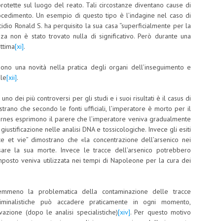
rotette sul luogo del reato. Tali circostanze diventano cause di
ocedimento. Un esempio di questo tipo è l’indagine nel caso di
idio Ronald S. ha perquisito la sua casa “superficialmente per la
nza non è stato trovato nulla di significativo. Però durante una
ittima
[xi]
.
 sono una novità nella pratica degli organi dell’inseguimento e
le
[xii]
.
 uno dei più controversi per gli studi e i suoi risultati è il casus di
rano che secondo le fonti ufficiali, l’imperatore è morto per il
urnes esprimono il parere che l’imperatore veniva gradualmente
iustificazione nelle analisi DNA e tossicologiche. Invece gli esiti
ce et vie” dimostrano che «la concentrazione dell’arsenico nei
are la sua morte. Invece le tracce dell’arsenico potrebbero
osto veniva utilizzata nei tempi di Napoleone per la cura dei
emmeno la problematica della contaminazione delle tracce
 criminalistiche può accadere praticamente in ogni momento,
vazione (dopo le analisi specialistiche)
[xiv]
. Per questo motivo