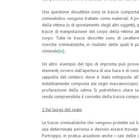
Una questione discutibile sono le tracce comportame
criminalistico vengono trattate come materiali. A 
della vittima (o di spostamento degli altri oggetti),
tracce di manipolazione del corpo della vittima at
corpo. Tutte le tracce descritte sono di caratte
ricerche criminalistiche, in risultato delle quali è p
criminale
[ix]
.
Un altro esempio del tipo di impronta può proven
elementi, ovvero dall’apertura di una bara e di con
cappella del cimitero dove è stata sottoposta all’
indubbiamente composta dai segni maccanoscopici e 
profanazione della salma. Si potrebbero citare tan
renda comprensibile il concetto della traccia compo
1.
Sul luogo del reato
Le tracce criminalistiche che vengono protette sul
una determinata persona e devono essere trovate e d
Purtroppo, in pratica accadono anche i casi delle