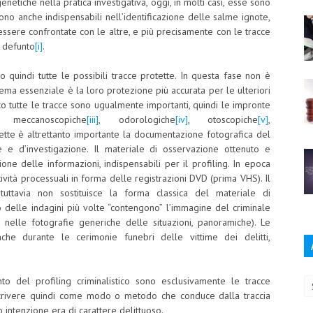
 genetiche nella pratica investigativa, oggi, in molti casi, esse sono
Sono anche indispensabili nell’identificazione delle salme ignote,
ssere confrontate con le altre, e più precisamente con le tracce
l defunto
[i]
.
no quindi tutte le possibili tracce protette. In questa fase non è
lema essenziale è la loro protezione più accurata per le ulteriori
ico tutte le tracce sono ugualmente importanti, quindi le impronte
 meccanoscopiche
[iii]
, odorologiche
[iv]
, otoscopiche
[v]
,
tette è altrettanto importante la documentazione fotografica del
 e d’investigazione. Il materiale di osservazione ottenuto e
one delle informazioni, indispensabili per il profiling. In epoca
vità processuali in forma delle registrazioni DVD (prima VHS). Il
 tuttavia non sostituisce la forma classica del materiale di
o delle indagini più volte “contengono” l’immagine del criminale
o nelle fotografie generiche delle situazioni, panoramiche). Le
che durante le cerimonie funebri delle vittime dei delitti,
Ar
to del profiling criminalistico sono esclusivamente le tracce
ò descrivere quindi come modo o metodo che conduce dalla traccia
 o intenzione era di carattere delittuoso.