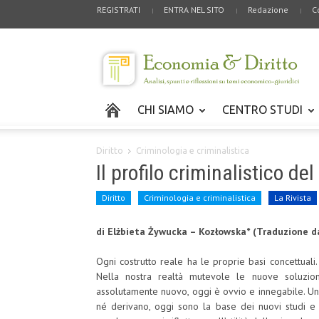
REGISTRATI
ENTRA NEL SITO
Redazione
C
CHI SIAMO
CENTRO STUDI
Diritto
Criminologia e criminalistica
Il profilo criminalistico de
Diritto
Criminologia e criminalistica
La Rivista
di Elżbieta Żywucka – Kozłowska* (Traduzione da
Ogni costrutto reale ha le proprie basi concettual
Nella nostra realtà mutevole le nuove soluzio
assolutamente nuovo, oggi è ovvio e innegabile. Un
né derivano, oggi sono la base dei nuovi studi e 