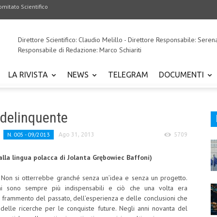
omitato Scientifico
Direttore Scientifico: Claudio Melillo - Direttore Responsabile: Seren
Responsabile di Redazione: Marco Schiariti
LA RIVISTA
NEWS
TELEGRAM
DOCUMENTI
l delinquente
N. 005 - 09/2013
Ago 31, 2013
5709
lla lingua polacca di Jolanta Grębowiec Baffoni)
i. Non si otterrebbe granché senza un’idea e senza un progetto.
ni sono sempre più indispensabili e ciò che una volta era
 frammento del passato, dell’esperienza e delle conclusioni che
delle ricerche per le conquiste future.
Negli anni novanta del