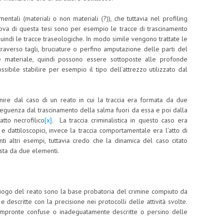
ntali (materiali o non materiali (?)), che tuttavia nel profiling
prova di questa tesi sono per esempio le tracce di trascinamento
 quindi le tracce traseologiche. In modo simile vengono trattate le
traverso tagli, bruciature o perfino amputazione delle parti del
re materiale, quindi possono essere sottoposte alle profonde
ossibile stabilire per esempio il tipo dell’attrezzo utilizzato dal
ire dal caso di un reato in cui la traccia era formata da due
seguenza dal trascinamento della salma fuori da essa e poi dalla
atto necrofilico
[x]
. La traccia criminalistica in questo caso era
dattiloscopici, invece la traccia comportamentale era l’atto di
ti altri esempi, tuttavia credo che la dinamica del caso citato
sta da due elementi.
 luogo del reato sono la base probatoria del crimine compiuto da
escritte con la precisione nei protocolli delle attività svolte.
 impronte confuse o inadeguatamente descritte o persino delle