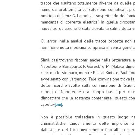
tracce che risultano totalmente diverse da quelle p
numerosi problemi, la cui soluzione complica il pr
omicidio di Henz G. La polizia sospettando dell’omic
mancanza di corrente elettrica”. In quella circosta
nuova perquisizione è stata trovata la salma della v
Gli errori nelle analisi delle tracce protette non
nemmeno nella medicina compresa in senso genera
Simili casi trovano riscontri anche nella letteratura, e
Napoleone Bonaparte. P. Górecki e M. Matacz dimost
cancro allo stomaco, mentre Pascal Kintz e Paul Fo
avvelenato con l’arsenico. Tale convinzione trova la g
delle ricerche svolte sulla commissione di “Scien
capelli di Napoleone era troppo bassa per caus
dimostrare che la sostanza contenente questo comp
capelli»
[xiii]
.
Non è possibile tralasciare in questo luogo n
criminalistiche. L’inquinamento delle impronte
dall’istante del loro rinvenimento fino alla conser