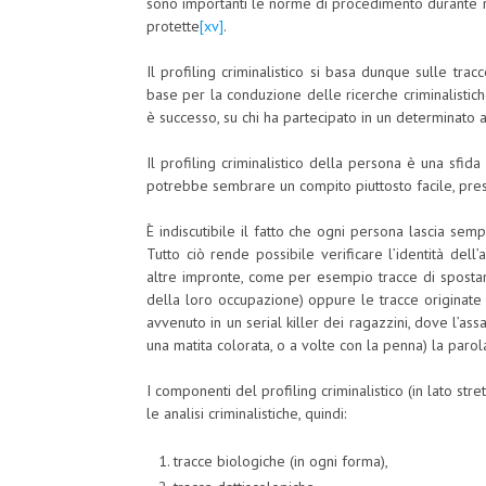
sono importanti le norme di procedimento durante r
protette
[xv]
.
Il profiling criminalistico si basa dunque sulle trac
base per la conduzione delle ricerche criminalistiche, 
è successo, su chi ha partecipato in un determinato 
Il profiling criminalistico della persona è una sfid
potrebbe sembrare un compito piuttosto facile, prese
È indiscutibile il fatto che ogni persona lascia sem
Tutto ciò rende possibile verificare l’identità dell
altre impronte, come per esempio tracce di sposta
della loro occupazione) oppure le tracce originate 
avvenuto in un serial killer dei ragazzini, dove l’ass
una matita colorata, o a volte con la penna) la parol
I componenti del profiling criminalistico (in lato str
le analisi criminalistiche, quindi:
tracce biologiche (in ogni forma),