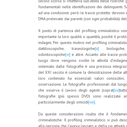
secolo scorso si rifletteva sull’utilità delle ricerche
fondamentali nelle identificazioni dei delinquenti. 
ad una condizione però: le tracce protette devono e
DNA prelevate dai parenti (con ogni probabilità) de
Il punto di partenza del profiling criminalistico so
importante la loro qualità o quantità, poiché il prob
indagini. Per questo motivo nel profiling criminalist
dattiloscopiche, traseologiche
[ii]
biologiche,
odontoscopiche
[vi]
e altre. Accanto alle tracce pro
luogo dove vengono svolte le attività d’indagine
sistemato dalle fotografie è una preziosa integrazi
del XXI secolo è comune la dimostrazione delle atti
loro contenuto ha essenziali valori conoscitivi,
osservazione. Le fotografie professionali dal luog
che osserva il lavoro degli agenti (soprat
[vii]
tutt
fotografie (più spesso DVD) sono realizzate an
particolarmente degli omicidi
[viii]
.
Da queste considerazioni risulta che il fondamen
criminalistiche. Il profiling criminalistico si pu
alla persona che l’aveva lasciato e della cui attività