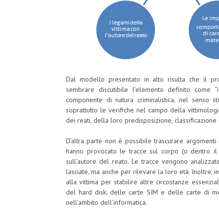
Dal modello presentato in alto risulta che il pr
sembrare discutibile l’elemento definito come “
componente di natura criminalistica, nel senso st
soprattutto le verifiche nel campo della vittimolog
dei reati, della loro predisposizione, classificazion
D’altra parte non è possibile trascurare argomenti i
hanno provocato le tracce sul corpo (o dentro il c
sull’autore del reato. Le tracce vengono analizzat
lasciate, ma anche per rilevare la loro età. Inoltre, 
alla vittima per stabilire altre circostanze essenzia
del hard disk, delle carte SIM e delle carte di me
nell’ambito dell’informatica.