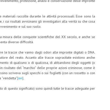
invenimento, protezione, analisi e conservazione delle impronte
ce materiali raccolte durante le attività processuali. Esse sono la
i cui risultati avvicinano gli investigatori alla verità su che cosa
avvenimento e sul suo ruolo.
a a misura delle conquiste scientifiche del XX secolo, e anche se
nta diverse difficoltà.
pre le tracce che vanno dagli odori alle impronte digitali o DNA.
’autore del reato. Accanto alle tracce sopracitate esistono anche
mento di qualcuno o di qualcosa, di abbandono degli oggetti (o
in risultato del “marchio” delle proprie azioni criminose, come è
assino scriveva sugli specchi o sui foglietti (con un rossetto o con
a “vendetta”
[xvi]
.
etto di questo significato) sono quindi tutte le tracce adeguate per