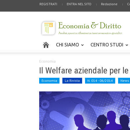
REGISTRATI
ENTRA NEL SITO
Redazione
C
CHI SIAMO
CENTRO STUDI
Economia
Il Welfare aziendale per l
Economia
La Rivista
N. 014 - 06/2014
News