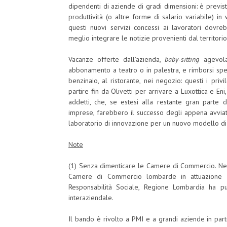
dipendenti di aziende di gradi dimensioni: è previst
produttività (o altre forme di salario variabile) i
questi nuovi servizi concessi ai lavoratori dovre
meglio integrare le notizie provenienti dal territorio
Vacanze offerte dall’azienda,
baby-sitting
agevolat
abbonamento a teatro o in palestra, e rimborsi spese p
benzinaio, al ristorante, nei negozio: questi i pr
partire fin da Olivetti per arrivare a Luxottica e Eni
addetti, che, se estesi alla restante gran parte 
imprese, farebbero il successo degli appena avviati 
laboratorio di innovazione per un nuovo modello d
Note
(1) Senza dimenticare le Camere di Commercio. Nel
Camere di Commercio lombarde in attuazione 
Responsabilità Sociale, Regione Lombardia ha p
interaziendale.
Il bando è rivolto a PMI e a grandi aziende in par