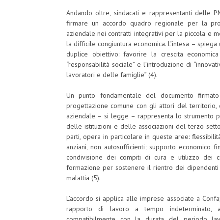
Andando oltre, sindacati e rappresentanti delle 
firmare un accordo quadro regionale per la pro
aziendale nei contratti integrativi per la piccola 
la difficile congiuntura economica. L’intesa – spie
duplice obiettivo: favorire la crescita economic
“responsabilità sociale” e l’introduzione di “innovat
lavoratori e delle famiglie” (4).
Un punto fondamentale del documento firmato d
progettazione comune con gli attori del territorio, 
aziendale – si legge – rappresenta lo strumento pri
delle istituzioni e delle associazioni del terzo sett
parti, opera in particolare in queste aree: flessibilit
anziani, non autosufficienti; supporto economico f
condivisione dei compiti di cura e utilizzo dei c
formazione per sostenere il rientro dei dipendenti
malattia (5).
L’accordo si applica alle imprese associate a Confa
rapporto di lavoro a tempo indeterminato, a p
compatibilmente con la durata del periodo lavo