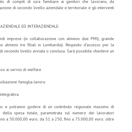
o di compiti di cura familiare ai genitori che lavorano, da
zione di secondo livello aziendale e territoriale e gli interventi
 AZIENDALE ED INTERAZIENDALE:
andi imprese (in collaborazione con almeno due PMI), grande
o almeno tre filiali in Lombardia). Requisito d’accesso per la
i secondo livello avviata o conclusa. Sarà possibile chiedere un
so ai servizi di welfare
nciliazione famiglia-lavoro
integrativa.
si e potranno godere di un contributo regionale massimo di
della spesa totale, parametrata sul numero dei lavoratori
 fino a 50.000,00 euro; da 51 a 250, fino a 75.000,00 euro; oltre