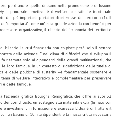
ere però anche quello di traino nella promozione e diffusione
ity
. Il principale obiettivo è il welfare contrattuale territoriale
to dei più importanti portatori di interesse del territorio (1). Il
di “comportarsi” come un’unica grande azienda con benefici per
nessere organizzativo, il rilancio dell’economia dei territori e
 bilancio: la crisi finanziaria non colpisce però solo il settore
ortata delle aziende. È nel clima di difficoltà che si sviluppa il
fa riservata solo ai dipendenti delle grandi multinazionali, che
 le loro famiglie. In un contesto di ridefinizione delle tutele di
ca e delle politiche di austerity –è fondamentale sostenere e
 in tema di welfare integrativo e complementare per preservare
ri e delle famiglie.
a l’azienda grafica Bologna Renografica, che offre ai suoi 32
so dei libri di testo, un sostegno alla maternità extra (firmato con
iche e investimenti in formazione e sicurezza. L’idea è di Trattare il
 con un bacino di 10mila dipendenti e la massa critica necessaria