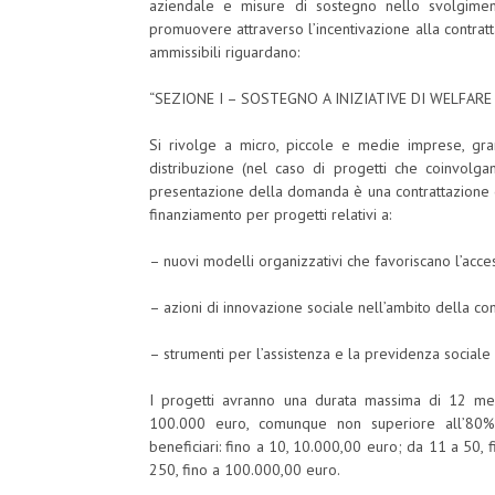
aziendale e misure di sostegno nello svolgiment
promuovere attraverso l’incentivazione alla contratta
ammissibili riguardano:
“SEZIONE I – SOSTEGNO A INIZIATIVE DI WELFARE
Si rivolge a micro, piccole e medie imprese, gr
distribuzione (nel caso di progetti che coinvolgan
presentazione della domanda è una contrattazione d
finanziamento per progetti relativi a:
– nuovi modelli organizzativi che favoriscano l’acces
– azioni di innovazione sociale nell’ambito della co
– strumenti per l’assistenza e la previdenza sociale 
I progetti avranno una durata massima di 12 me
100.000 euro, comunque non superiore all’80% 
beneficiari: fino a 10, 10.000,00 euro; da 11 a 50,
250, fino a 100.000,00 euro.