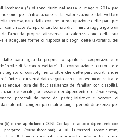
PMI lombarde (3) si sono riuniti nel mese di maggio 2014 per
mozione per l’introduzione e la valorizzazione del welfare
e media impresa, nato dalla comune preoccupazione delle parti per
ga un comunicato stampa di Cisl Lombardia – mira a raggiungere un
a dell’azienda proprio attraverso la valorizzazione della sua
ive e adeguate forme di risposta ai bisogni delle lavoratrici, dei
alle parti riguarda proprio lo spirito di cooperazione e
definibile di “secondo welfare”: “La contrattazione territoriale e
vilegiato di coinvolgimento oltre che delle parti sociali, anche
ore”. L’intesa, cui verrà dato seguito con un nuovo incontro tra le
à aziendale; cura dei figli; assistenza dei familiari con disabilità,
inanziario e sociale; benessere dei dipendenti e di
time saving
;
ongedi parentali da parte dei padri; iniziative e percorsi di
 da maternità, congedi parentali o lunghi periodi di assenza per
pi (6) o che applichino i CCNL Confapi, e ai loro dipendenti con
rogetto (parasubordinati) e ai lavoratori somministrati,
rativo. Il bando regionale rappresenta un’opportunità per