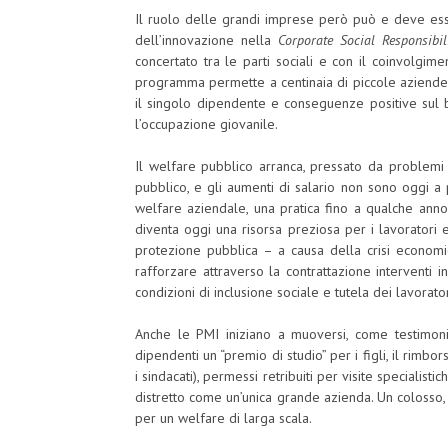
Il ruolo delle grandi imprese però può e deve ess
dell’innovazione nella
Corporate Social Responsibil
concertato tra le parti sociali e con il coinvolgimen
programma permette a centinaia di piccole aziende 
il singolo dipendente e conseguenze positive sul be
l’occupazione giovanile.
Il welfare pubblico arranca, pressato da problemi di
pubblico, e gli aumenti di salario non sono oggi a p
welfare aziendale, una pratica fino a qualche anno 
diventa oggi una risorsa preziosa per i lavoratori e
protezione pubblica – a causa della crisi economi
rafforzare attraverso la contrattazione interventi
condizioni di inclusione sociale e tutela dei lavorato
Anche le PMI iniziano a muoversi, come testimoni
dipendenti un “premio di studio” per i figli, il rimbor
i sindacati), permessi retribuiti per visite specialist
distretto come un’unica grande azienda. Un colosso,
per un welfare di larga scala.