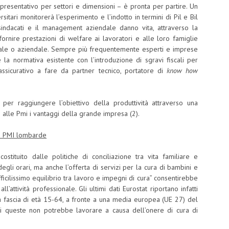
presentativo per settori e dimensioni – è pronta per partire. Un
sitari monitorerà l’esperimento e l’indotto in termini di Pil e Bil
indacati e il management aziendale danno vita, attraverso la
 fornire prestazioni di welfare ai lavoratori e alle loro famiglie
zionale o aziendale. Sempre più frequentemente esperti e imprese
e la normativa esistente con l’introduzione di sgravi fiscali per
 assicurativo a fare da partner tecnico, portatore di
know how
 per raggiungere l’obiettivo della produttività attraverso una
 alle Pmi i vantaggi della grande impresa (2).
le PMI lombarde
tituito dalle politiche di conciliazione tra vita familiare e
egli orari, ma anche l’offerta di servizi per la cura di bambini e
fficilissimo equilibrio tra lavoro e impegni di cura” consentirebbe
l’attività professionale. Gli ultimi dati Eurostat riportano infatti
la fascia di età 15-64, a fronte a una media europea (UE 27) del
i queste non potrebbe lavorare a causa dell’onere di cura di