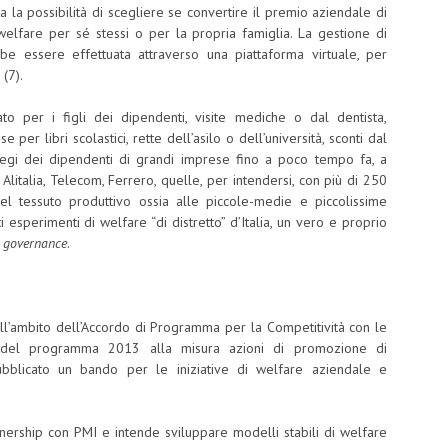
a la possibilità di scegliere se convertire il premio aziendale di
n welfare per sé stessi o per la propria famiglia. La gestione di
bbe essere effettuata attraverso una piattaforma virtuale, per
 (7).
o per i figli dei dipendenti, visite mediche o dal dentista,
er libri scolastici, rette dell’asilo o dell’università, sconti dal
ivilegi dei dipendenti di grandi imprese fino a poco tempo fa, a
, Alitalia, Telecom, Ferrero, quelle, per intendersi, con più di 250
del tessuto produttivo ossia alle piccole-medie e piccolissime
esperimenti di welfare “di distretto” d’Italia, un vero e proprio
i
governance
.
l’ambito dell’Accordo di Programma per la Competitività con le
del programma 2013 alla misura azioni di promozione di
ubblicato un bando per le iniziative di welfare aziendale e
tnership con PMI e intende sviluppare modelli stabili di welfare