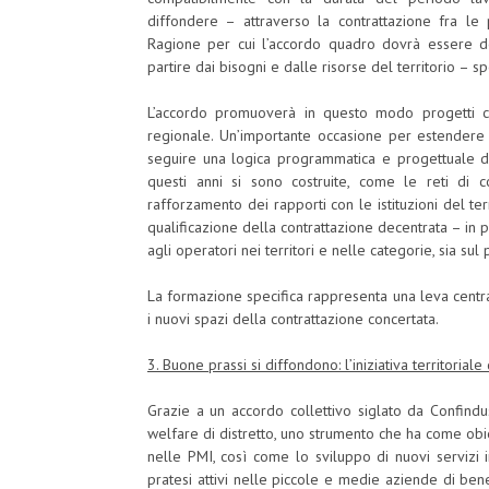
diffondere – attraverso la contrattazione fra le p
Ragione per cui l’accordo quadro dovrà essere decl
partire dai bisogni e dalle risorse del territorio – spe
L’accordo promuoverà in questo modo progetti c
regionale. Un’importante occasione per estendere l
seguire una logica programmatica e progettuale di 
questi anni si sono costruite, come le reti di co
rafforzamento dei rapporti con le istituzioni del te
qualificazione della contrattazione decentrata – in p
agli operatori nei territori e nelle categorie, sia su
La formazione specifica rappresenta una leva centra
i nuovi spazi della contrattazione concertata.
3. Buone prassi si diffondono: l’iniziativa territoriale
Grazie a un accordo collettivo siglato da Confindus
welfare di distretto, uno strumento che ha come obie
nelle PMI, così come lo sviluppo di nuovi servizi 
pratesi attivi nelle piccole e medie aziende di ben