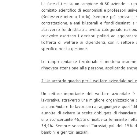
La fase di test su un campione di 80 aziende – rap
comitato scientifico di economisti e professori univer
(Benessere interno lordo). Sempre più spesso i s
contrattazione, a enti bilaterali e fondi destinati a
attraverso fondi istituiti a livello categoriale na
coinvolte esortano i decisori politici ad aggiornar
l’offerta di welfare ai dipendenti, con il settore
specifico per la gestione.
Le rappresentanze territoriali si mettono insieme
rinnovata attenzione alle persone, applicando anche
2. Un accordo quadro per il welfare aziendale nel
Un settore importante del welfare aziendale è cos
lavorativa, attraverso una migliore organizzazione d
anziani. Aiutare le lavoratrici a raggiungere quel “di
a molte di evitare la scelta obbligata di rinunciare al
uno sconcertante 46,5% di inattività femminile nel
34,4%. Sempre secondo l’Eurostat, più del 15% d
bambini e genitori anziani.