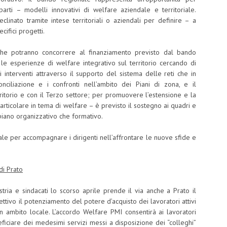
arti – modelli innovativi di welfare aziendale e territoriale.
inato tramite intese territoriali o aziendali per definire – a
cifici progetti.
he potranno concorrere al finanziamento previsto dal bando
e esperienze di welfare integrativo sul territorio cercando di
interventi attraverso il supporto del sistema delle reti che in
nciliazione e i confronti nell’ambito dei Piani di zona, e il
rritorio e con il Terzo settore; per promuovere l’estensione e la
articolare in tema di welfare – è previsto il sostegno ai quadri e
l piano organizzativo che formativo.
le per accompagnare i dirigenti nell’affrontare le nuove sfide e
 di Prato
tria e sindacati lo scorso aprile prende il via anche a Prato il
ttivo il potenziamento del potere d’acquisto dei lavoratori attivi
in ambito locale. L’accordo Welfare PMI consentirà ai lavoratori
eficiare dei medesimi servizi messi a disposizione dei “colleghi”