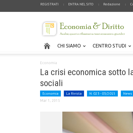
REGISTRATI
ENTRA NEL SITO
Redazione
C
CHI SIAMO
CENTRO STUDI
Economia
La crisi economica sotto l
sociali
Economia
La Rivista
N. 023 - 03/2015
News
Mar 1, 2015