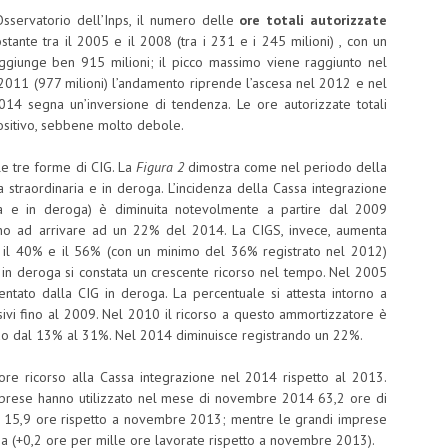
’Osservatorio dell’Inps, il numero delle
ore totali autorizzate
ostante tra il 2005 e il 2008 (tra i 231 e i 245 milioni) , con un
ggiunge ben 915 milioni; il picco massimo viene raggiunto nel
 2011 (977 milioni) l’andamento riprende l’ascesa nel 2012 e nel
014 segna un’inversione di tendenza. Le ore autorizzate totali
ositivo, sebbene molto debole.
e tre forme di CIG. La
Figura 2
dimostra come nel periodo della
la straordinaria e in deroga. L’incidenza della Cassa integrazione
naria e in deroga) è diminuita notevolmente a partire dal 2009
o ad arrivare ad un 22% del 2014. La CIGS, invece, aumenta
 il 40% e il 56% (con un minimo del 36% registrato nel 2012)
G in deroga si constata un crescente ricorso nel tempo. Nel 2005
ntato dalla CIG in deroga. La percentuale si attesta intorno a
ssivi fino al 2009. Nel 2010 il ricorso a questo ammortizzatore è
ando dal 13% al 31%. Nel 2014 diminuisce registrando un 22%.
ore ricorso alla Cassa integrazione nel 2014 rispetto al 2013.
 imprese hanno utilizzato nel mese di novembre 2014 63,2 ore di
di 15,9 ore rispetto a novembre 2013; mentre le grandi imprese
ria (+0,2 ore per mille ore lavorate rispetto a novembre 2013).