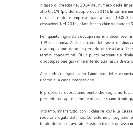
Il tasso di crescita nel 2014 del numero delle
impr
allo 0,51% (più del doppio del 2013). In termini nu
e chiusure delle imprese pari a circa 30.000 uni
cessazioni. Nel 2014, infatti, hanno chiuso i battent
Per quanto riguarda l’
occupazione
, a dicembre ri
109 mila unità. Anche il calo del tasso di
disoc
disoccupazione dopo un periodo di crescita: a dice
termini congiunturali. Di un punto percentuale dim
disoccupazione giovanile (riferito alla fascia di età 
Altri deboli segnali sono l’aumento delle
esport
ricorso alla cassa integrazione.
E’ proprio su quest’ultimo punto che vogliamo focalizza
permette di capire come le imprese stiano fronteggi
Iniziamo, innanzitutto, con il chiarire cos’è la
Cassa
reddito erogata dall’Inps. Consiste nell’integrazion
totale delle ore lavorate. Esistono tre tipi di cassa i