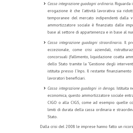
Cassa integrazione guadagni ordinaria
. Riguarda 
erogazione è che l’attività lavorativa sia rido
temporanee del mercato indipendenti dalla vo
ammortizzatore sociale è finanziato dalle imp
base al settore di appartenenza e in base al n
Cassa integrazione guadagni straordinaria.
Il p
eccezionale, come crisi aziendali, ristruttur
concorsuali (fallimento, liquidazione coatta amm
dello Stato tramite la “Gestione degli intervent
istituita presso l’Inps. Il restante finanziament
lavoratori beneficiari.
Cassa integrazione guadagni in deroga.
Istituita
economica, questo ammortizzatore sociale entr
CIGO o alla CIGS, come ad esempio quelle co
limiti di durata della cassa ordinaria e straordi
Stato.
Dalla crisi del 2008 le imprese hanno fatto un ricor