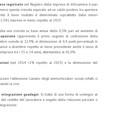
ese
registrate
nel Registro delle Imprese di Infocamere è pari
merici questa crescita equivale ad un saldo positivo tra aperture
tà. Il buon risultato è determinato soprattutto dalle minori
i 31.541 imprese in meno rispetto al 2013.
sulta una crescita su base annua dello 0,5% pari ad aumento di
cupazione
rappresenta il primo segnale di contrazione della
mbre scende al 12,9%, in diminuzione di 0,4 punti percentuali in
inuisce a dicembre rispetto al mese precedente anche il tasso di
compresa tra i 15 e 24 anni), attestandosi al 42,0%.
azioni
(nel 2014 +2% rispetto al 2013) e la diminuzione del
re l’attenzione. L’analisi degli ammortizzatori sociali, infatti, ci
ando la crisi.
 integrazione guadagni
. Si tratta di una forma di sostegno al
e del reddito del lavoratore a seguito della riduzione parziale o
ntegrazione: