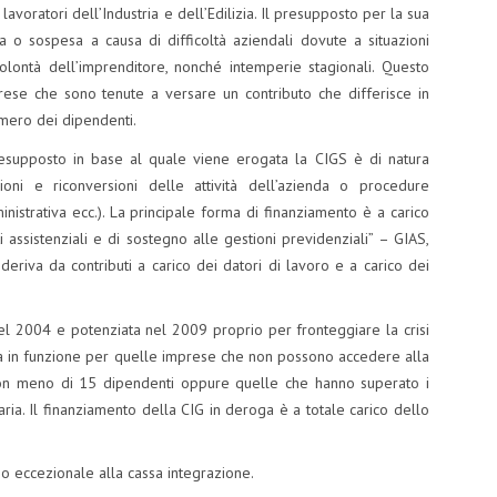
i lavoratori dell’Industria e dell’Edilizia. Il presupposto per la sua
tta o sospesa a causa di difficoltà aziendali dovute a situazioni
lontà dell’imprenditore, nonché intemperie stagionali. Questo
rese che sono tenute a versare un contributo che differisce in
umero dei dipendenti.
resupposto in base al quale viene erogata la CIGS è di natura
azioni e riconversioni delle attività dell’azienda o procedure
inistrativa ecc.). La principale forma di finanziamento è a carico
i assistenziali e di sostegno alle gestioni previdenziali” – GIAS,
o deriva da contributi a carico dei datori di lavoro e a carico dei
 nel 2004 e potenziata nel 2009 proprio per fronteggiare la crisi
a in funzione per quelle imprese che non possono accedere alla
n meno di 15 dipendenti oppure quelle che hanno superato i
naria. Il finanziamento della CIG in deroga è a totale carico dello
so eccezionale alla cassa integrazione.