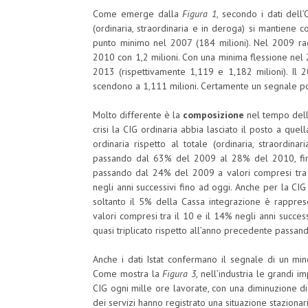
Come emerge dalla
Figura 1
, secondo i dati dell
(ordinaria, straordinaria e in deroga) si mantiene c
punto minimo nel 2007 (184 milioni). Nel 2009 ra
2010 con 1,2 milioni. Con una minima flessione nel
2013 (rispettivamente 1,119 e 1,182 milioni). Il 2
scendono a 1,111 milioni. Certamente un segnale p
Molto differente è la
composizione
nel tempo dell
crisi la CIG ordinaria abbia lasciato il posto a quel
ordinaria rispetto al totale (ordinaria, straordi
passando dal 63% del 2009 al 28% del 2010, fin
passando dal 24% del 2009 a valori compresi tra
negli anni successivi fino ad oggi. Anche per la CI
soltanto il 5% della Cassa integrazione è rapprese
valori compresi tra il 10 e il 14% negli anni succe
quasi triplicato rispetto all’anno precedente pass
Anche i dati Istat confermano il segnale di un min
Come mostra la
Figura 3
, nell’industria le grandi
CIG ogni mille ore lavorate, con una diminuzione 
dei servizi hanno registrato una situazione staziona