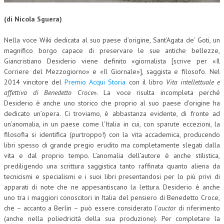
CORSI CE.S.E.D.
(di Nicola Sguera)
ARCHIVIO CORSI 2015
Nella voce Wiki dedicata al suo paese d’origine, Sant’Agata de’ Goti, un
magnifico borgo capace di preservare le sue antiche bellezze,
DIVENTA SOCIO
Giancristiano Desiderio viene definito «giornalista [scrive per «Il
BROCHURE CE.S.E.D.
Corriere del Mezzogiorno» e «Il Giornale»], saggista e filosofo. Nel
2014 vincitore del
Premio Acqui Storia
con il libro
Vita intellettuale e
LA RIVISTA
affettiva di Benedetto Croce
». La voce risulta incompleta perché
Desiderio è anche uno storico che proprio al suo paese d’origine ha
LA RIVISTA
dedicato un’opera. Ci troviamo, è abbastanza evidente, di fronte ad
un’anomalia, in un paese come l’Italia in cui, con sparute eccezioni, la
COMITATO SCIENTIFICO
filosofia si identifica (purtroppo!) con la vita accademica, producendo
libri spesso di grande pregio erudito ma completamente slegati dalla
COMITATO EDITORIALE
vita e dal proprio tempo. L’anomalia dell’autore è anche stilistica,
prediligendo una scrittura saggistica tanto raffinata quanto aliena da
REDAZIONE
tecnicismi e specialismi e i suoi libri presentandosi per lo più privi di
apparati di note che ne appesantiscano la lettura. Desiderio è anche
PEER REVIEW
uno tra i maggiori conoscitori in Italia del pensiero di Benedetto Croce,
CODICE ETICO
che – accanto a Berlin – può essere considerato l’
auctor
di riferimento
(anche nella poliedricità della sua produzione). Per completare la
AUTORI