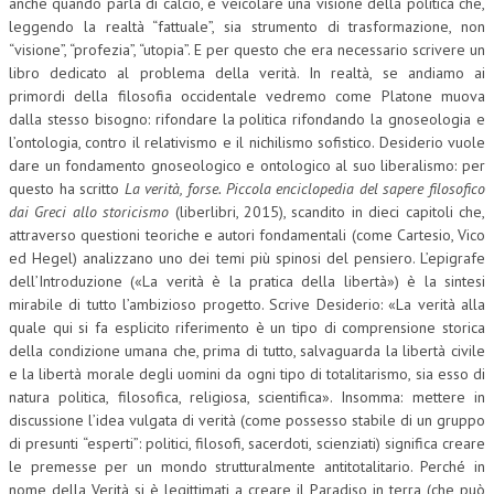
anche quando parla di calcio, è veicolare una visione della politica che,
leggendo la realtà “fattuale”, sia strumento di trasformazione, non
L’UMANISTA
“visione”, “profezia”, “utopia”. E per questo che era necessario scrivere un
libro dedicato al problema della verità. In realtà, se andiamo ai
DIRITTO
primordi della filosofia occidentale vedremo come Platone muova
DIRITTO PENALE D’IMPRESA
dalla stesso bisogno: rifondare la politica rifondando la gnoseologia e
l’ontologia, contro il relativismo e il nichilismo sofistico. Desiderio vuole
DIRITTO DEL LAVORO
dare un fondamento gnoseologico e ontologico al suo liberalismo: per
questo ha scritto
La verità, forse. Piccola enciclopedia del sapere filosofico
DIRITTO DEL WEB
dai Greci allo storicismo
(liberlibri, 2015), scandito in dieci capitoli che,
attraverso questioni teoriche e autori fondamentali (come Cartesio, Vico
DIRITTO DELLE IMPRESE IN CRISI
ed Hegel) analizzano uno dei temi più spinosi del pensiero. L’epigrafe
dell’Introduzione («La verità è la pratica della libertà») è la sintesi
CRIMINOLOGIA E CRIMINALISTICA
mirabile di tutto l’ambizioso progetto. Scrive Desiderio: «La verità alla
SICUREZZA SUL LAVORO
quale qui si fa esplicito riferimento è un tipo di comprensione storica
della condizione umana che, prima di tutto, salvaguarda la libertà civile
FISCO
e la libertà morale degli uomini da ogni tipo di totalitarismo, sia esso di
natura politica, filosofica, religiosa, scientifica». Insomma: mettere in
DIRITTO TRIBUTARIO
discussione l’idea vulgata di verità (come possesso stabile di un gruppo
di presunti “esperti”: politici, filosofi, sacerdoti, scienziati) significa creare
FISCALITÀ INTERNAZIONALE
le premesse per un mondo strutturalmente antitotalitario. Perché in
TAX RISK MANAGEMENT
nome della Verità si è legittimati a creare il Paradiso in terra (che può