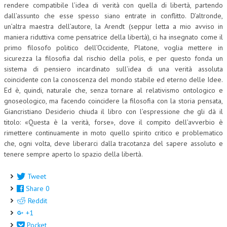
rendere compatibile l’idea di verità con quella di libertà, partendo
NEWS
dall’assunto che esse spesso siano entrate in conflitto. D’altronde,
un’altra maestra dell’autore, la Arendt (seppur letta a mio avviso in
maniera riduttiva come pensatrice della libertà), ci ha insegnato come il
ARCHIVIO EVENTI (FINO AL 2022)
primo filosofo politico dell’Occidente, Platone, voglia mettere in
CORSI ENTI TERZI
sicurezza la filosofia dal rischio della polis, e per questo fonda un
sistema di pensiero incardinato sull’idea di una verità assoluta
PUBBLICAZIONI
coincidente con la conoscenza del mondo stabile ed eterno delle Idee.
Ed è, quindi, naturale che, senza tornare al relativismo ontologico e
BOLLETTINO FINANZIAMENTI
gnoseologico, ma facendo coincidere la filosofia con la storia pensata,
Giancristiano Desiderio chiuda il libro con l’espressione che gli dà il
TELEGRAM
titolo: «Questa è la verità, forse», dove il compito dell’avverbio è
rimettere continuamente in moto quello spirito critico e problematico
DOCUMENTI
che, ogni volta, deve liberarci dalla tracotanza del sapere assoluto e
tenere sempre aperto lo spazio della libertà.
MANUALI E MONOGRAFIE
Tweet
TESI DI LAUREA
Share
0
MATERIALE DIDATTICO
Reddit
+1
INVITI E PROMOZIONI
Pocket