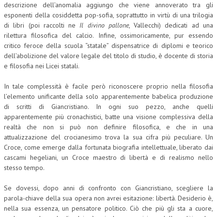
descrizione dell’anomalia aggiungo che viene annoverato tra gli
esponenti della cosiddetta pop-sofia, soprattutto in virtù di una trilogia
COLLABORA CON NOI
di libri (poi raccolti ne
Il divino pallone
, Vallecchi) dedicati ad una
rilettura filosofica del calcio. Infine, ossimoricamente, pur essendo
ECONOMIA
critico feroce della scuola “statale” dispensatrice di diplomi e teorico
CORPORATE SOCIAL RESPONSIBILITY
dell’abolizione del valore legale del titolo di studio, è docente di storia
e filosofia nei Licei statali.
ECONOMIA DELL’ARTE
In tale complessità è facile però riconoscere proprio nella filosofia
INTERNAZIONALIZZAZIONE
l’elemento unificante della solo apparentemente babelica produzione
di scritti di Giancristiano. In ogni suo pezzo, anche quelli
HUMAN RESOURCES
apparentemente più cronachistici, batte una visione complessiva della
RISORSE UMANE
realtà che non si può non definire filosofica, e che in una
attualizzazione del crocianesimo trova la sua cifra più peculiare. Un
MARKETING
Croce, come emerge dalla fortunata biografia intellettuale, liberato dai
cascami hegeliani, un Croce maestro di libertà e di realismo nello
TREASURY IN FINANCIAL SERVICES
stesso tempo.
RISK MANAGEMENT
Se dovessi, dopo anni di confronto con Giancristiano, scegliere la
SVILUPPO SOSTENIBILE
parola-chiave della sua opera non avrei esitazione: libertà. Desiderio è,
nella sua essenza, un pensatore politico. Ciò che più gli sta a cuore,
PERSONA E CITTÀ