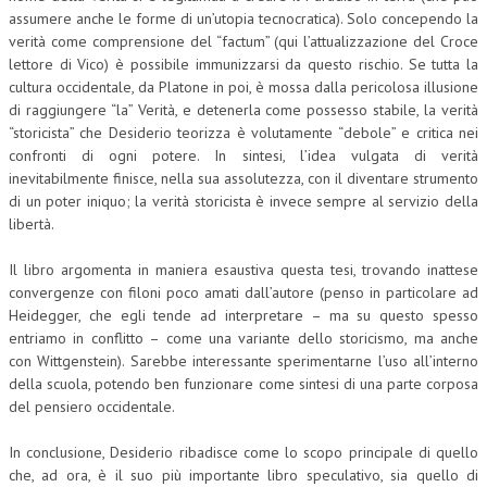
assumere anche le forme di un’utopia tecnocratica). Solo concependo la
CRIMINOLOGIA TRIBUTARIA
verità come comprensione del “factum” (qui l’attualizzazione del Croce
lettore di Vico) è possibile immunizzarsi da questo rischio. Se tutta la
CFC E PARADISI FISCALI
cultura occidentale, da Platone in poi, è mossa dalla pericolosa illusione
di raggiungere “la” Verità, e detenerla come possesso stabile, la verità
TRANSFER PRICING
“storicista” che Desiderio teorizza è volutamente “debole” e critica nei
PRASSI
confronti di ogni potere. In sintesi, l’idea vulgata di verità
inevitabilmente finisce, nella sua assolutezza, con il diventare strumento
AMMINISTRATIVA
di un poter iniquo; la verità storicista è invece sempre al servizio della
libertà.
TRIBUTARIA
Il libro argomenta in maniera esaustiva questa tesi, trovando inattese
GIURISPRUDENZA
convergenze con filoni poco amati dall’autore (penso in particolare ad
EUROPEA
Heidegger, che egli tende ad interpretare – ma su questo spesso
entriamo in conflitto – come una variante dello storicismo, ma anche
COSTITUZIONALE
con Wittgenstein). Sarebbe interessante sperimentarne l’uso all’interno
della scuola, potendo ben funzionare come sintesi di una parte corposa
CIVILE
del pensiero occidentale.
TRIBUTARIA
In conclusione, Desiderio ribadisce come lo scopo principale di quello
PENALE
che, ad ora, è il suo più importante libro speculativo, sia quello di