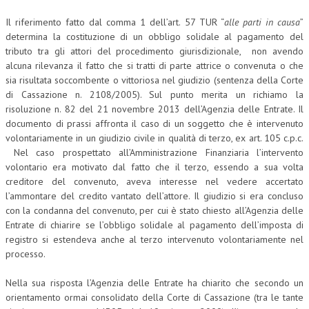
Il riferimento fatto dal comma 1 dell’art. 57 TUR “
alle parti in causa
”
L’UMANISTA
determina la costituzione di un obbligo solidale al pagamento del
DIRITTO
tributo tra gli attori del procedimento giurisdizionale, non avendo
alcuna rilevanza il fatto che si tratti di parte attrice o convenuta o che
DIRITTO PENALE D’IMPRESA
sia risultata soccombente o vittoriosa nel giudizio (sentenza della Corte
di Cassazione n. 2108/2005). Sul punto merita un richiamo la
DIRITTO DEL LAVORO
risoluzione n. 82 del 21 novembre 2013 dell’Agenzia delle Entrate. Il
documento di prassi affronta il caso di un soggetto che è intervenuto
DIRITTO DEL WEB
volontariamente in un giudizio civile in qualità di terzo, ex art. 105 c.p.c.
DIRITTO DELLE IMPRESE IN CRISI
Nel caso prospettato all’Amministrazione Finanziaria l’intervento
volontario era motivato dal fatto che il terzo, essendo a sua volta
CRIMINOLOGIA E CRIMINALISTICA
creditore del convenuto, aveva interesse nel vedere accertato
l’ammontare del credito vantato dell’attore. Il giudizio si era concluso
SICUREZZA SUL LAVORO
con la condanna del convenuto, per cui è stato chiesto all’Agenzia delle
Entrate di chiarire se l’obbligo solidale al pagamento dell’imposta di
FISCO
registro si estendeva anche al terzo intervenuto volontariamente nel
DIRITTO TRIBUTARIO
processo.
FISCALITÀ INTERNAZIONALE
Nella sua risposta l’Agenzia delle Entrate ha chiarito che secondo un
orientamento ormai consolidato della Corte di Cassazione (tra le tante
TAX RISK MANAGEMENT