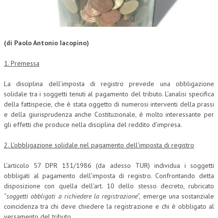
CORSI CE.S.E.D.
ARCHIVIO CORSI 2015
(di Paolo Antonio Iacopino)
DIVENTA SOCIO
1. Premessa
BROCHURE CE.S.E.D.
La disciplina dell’imposta di registro prevede una obbligazione
LA RIVISTA
solidale tra i soggetti tenuti al pagamento del tributo. L’analisi specifica
della fattispecie, che è stata oggetto di numerosi interventi della prassi
LA RIVISTA
e della giurisprudenza anche Costituzionale, è molto interessante per
gli effetti che produce nella disciplina del reddito d’impresa.
COMITATO SCIENTIFICO
2. L’obbligazione solidale nel pagamento dell’imposta di registro
COMITATO EDITORIALE
REDAZIONE
L’articolo 57 DPR 131/1986 (da adesso TUR) individua i soggetti
obbligati al pagamento dell’imposta di registro. Confrontando detta
PEER REVIEW
disposizione con quella dell’art. 10 dello stesso decreto, rubricato
“
soggetti obbligati a richiedere la registrazione
”, emerge una sostanziale
CODICE ETICO
coincidenza tra chi deve chiedere la registrazione e chi è obbligato al
versamento del tributo.
AUTORI