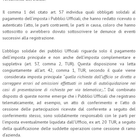
COLLABORA CON NOI
Il comma 1 del citato art. 57 individua quali obbligati solidali al
pagamento dell’imposta i Pubblici Ufficiali, che hanno redatto ricevuto o
ECONOMIA
autenticato l’atto, le parti contraenti, le parti in causa, coloro che hanno
sottoscritto o avrebbero dovuto sottoscrivere le denunce di eventi
CORPORATE SOCIAL RESPONSIBILITY
successivi alla registrazione.
ECONOMIA DELL’ARTE
L’obbligo solidale dei pubblici Ufficiali riguarda solo il pagamento
INTERNAZIONALIZZAZIONE
dell’imposta principale e non anche dell’imposta complementare e
suppletiva (art. 57, comma 2, TUR). Questa disposizione va letta
HUMAN RESOURCES
congiuntamente all’art. 42, comma 1, TUR, secondo il quale viene
considerata imposta principale “
quella richiesta dall’ufficio se diretta a
RISORSE UMANE
correggere errori od omissioni effettuati in sede di autoliquidazione nei
casi di presentazione di richiesta per via telematica;..”.
Dal combinato
MARKETING
disposto di queste norme emerge che i Pubblici Ufficiali che registrano
telematicamente, ad esempio, un atto di conferimento e l’atto di
TREASURY IN FINANCIAL SERVICES
cessione delle partecipazioni ricevute dal conferente a seguito del
RISK MANAGEMENT
conferimento stesso, sono solidalmente responsabili con le parti per
l’imposta eventualmente liquidata dall’Ufficio, ex art. 20 TUR, a seguito
SVILUPPO SOSTENIBILE
della qualificazione delle suddette operazioni come cessione di ramo
d’azienda.
PERSONA E CITTÀ