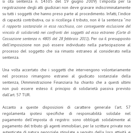
si cita sentenza n. 14305 del 19 giugno 2009) l’imposta per la
registrazione degli atti giudiziari non deve gravare indiscriminatamente
CRIMINOLOGIA TRIBUTARIA
su tutti i soggetti che hanno preso parte al procedimento. Infatti, l’indice
CFC E PARADISI FISCALI
di capacità contributiva, cui si ricollega il tributo, non è la sentenza “
ma
il rapporto sostanziale in essa racchiuso, con conseguente esclusione del
TRANSFER PRICING
vincolo di solidarietà nei confronti dei soggetti ad esso estraneo (Corte di
Cassazione sentenza n. 4805 del 28 febbraio 2011).
Per cui il presupposto
PRASSI
dell’imposizione non può essere individuato nella partecipazione al
processo del soggetto che sia rimasto estraneo al considerato nella
AMMINISTRATIVA
sentenza.
TRIBUTARIA
Una volta accertato che i soggetti che intervengono volontariamente
GIURISPRUDENZA
nel processo rimangono estranei al giudicato sostanziale della
sentenza, l’Amministrazione Finanziaria ha chiarito che a questi ultimi
EUROPEA
non può essere esteso il principio di solidarietà passiva previsto
dall’art. 57 TUR.
COSTITUZIONALE
Accanto a queste disposizioni di carattere generale l’art. 57
CIVILE
regolamenta ipotesi specifiche di responsabilità solidale nel
TRIBUTARIA
pagamento dell’imposta di registro: sono obbligati solidalmente al
pagamento del tributo gli agenti immobiliari, per le scritture private non
PENALE
autenticate di natura negoziale stipulate a seguito della loro attività, e