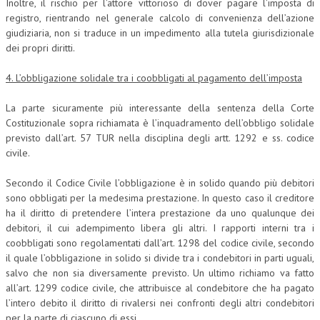
Inoltre, il rischio per l’attore vittorioso di dover pagare l’imposta di
registro, rientrando nel generale calcolo di convenienza dell’azione
giudiziaria, non si traduce in un impedimento alla tutela giurisdizionale
dei propri diritti.
4. L’obbligazione solidale tra i coobbligati al pagamento dell’imposta
La parte sicuramente più interessante della sentenza della Corte
Costituzionale sopra richiamata è l’inquadramento dell’obbligo solidale
previsto dall’art. 57 TUR nella disciplina degli artt. 1292 e ss. codice
civile.
Secondo il Codice Civile l’obbligazione è in solido quando più debitori
sono obbligati per la medesima prestazione. In questo caso il creditore
ha il diritto di pretendere l’intera prestazione da uno qualunque dei
debitori, il cui adempimento libera gli altri. I rapporti interni tra i
coobbligati sono regolamentati dall’art. 1298 del codice civile, secondo
il quale l’obbligazione in solido si divide tra i condebitori in parti uguali,
salvo che non sia diversamente previsto. Un ultimo richiamo va fatto
all’art. 1299 codice civile, che attribuisce al condebitore che ha pagato
l’intero debito il diritto di rivalersi nei confronti degli altri condebitori
per la parte di ciascuno di essi.