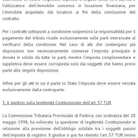
l’utilizzatore dell’immobile concesso in locazione finanziaria, per
NEWS
l’immobile acquistato dal locatore ai fini della conclusione del
contratto.
ARCHIVIO EVENTI (FINO AL 2022)
Per i contratti sottoposti a condizione sospensiva la responsabilità per il
CORSI ENTI TERZI
pagamento del tributo ricade esclusivamente sulle parti interessate al
verificarsi della condizione. Nel caso di atti che contengano più
PUBBLICAZIONI
disposizioni non necessariamente connesse l’imposta principale è
BOLLETTINO FINANZIAMENTI
dovuta in solido da tutte le parti, mentre l’imposta complementare e
suppletiva deve essere corrisposta solo dai soggetti che hanno preso
TELEGRAM
parte alle singole disposizioni.
Infine per gli atti in cui è parte lo Stato l’imposta deve essere versata
DOCUMENTI
esclusivamente dalla controparte.
MANUALI E MONOGRAFIE
3. Il giudizio sulla legittimità Costituzionale dell’art. 57 TUR
TESI DI LAUREA
La Commissione Tributaria Provinciale di Padova, con ordinanza del 18
MATERIALE DIDATTICO
maggio 1998, ha sollevato la questione di legittimità Costituzionale in
relazione alla previsione dell’obbligo solidale tra i soggetti passivi
INVITI E PROMOZIONI
dell’imposta di registro. Il giudice
a quo
ha ritenuto l’art. 57 TUR lesivo