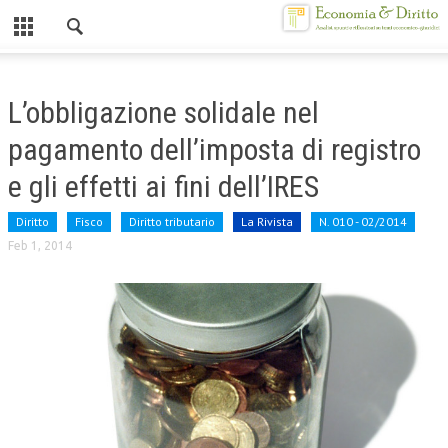
Chiuso
HOME
L’obbligazione solidale nel
CHI SIAMO
pagamento dell’imposta di registro
MISSION
e gli effetti ai fini dell’IRES
CONTATTI
Diritto
Fisco
Diritto tributario
La Rivista
N. 010 - 02/2014
Feb 1, 2014
CENTRO STUDI
ATTO COSTITUTIVO E STATUTO
ORGANIZZAZIONE
OBIETTIVI
DIREZIONE SCIENTIFICA
ALTA FORMAZIONE