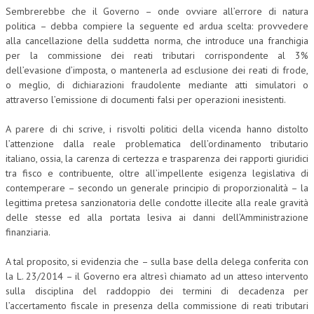
Sembrerebbe che il Governo – onde ovviare all’errore di natura
politica – debba compiere la seguente ed ardua scelta: provvedere
alla cancellazione della suddetta norma, che introduce una franchigia
per la commissione dei reati tributari corrispondente al 3%
dell’evasione d’imposta, o mantenerla ad esclusione dei reati di frode,
o meglio, di dichiarazioni fraudolente mediante atti simulatori o
attraverso l’emissione di documenti falsi per operazioni inesistenti.
A parere di chi scrive, i risvolti politici della vicenda hanno distolto
l’attenzione dalla reale problematica dell’ordinamento tributario
italiano, ossia, la carenza di certezza e trasparenza dei rapporti giuridici
tra fisco e contribuente, oltre all’impellente esigenza legislativa di
contemperare – secondo un generale principio di proporzionalità – la
legittima pretesa sanzionatoria delle condotte illecite alla reale gravità
delle stesse ed alla portata lesiva ai danni dell’Amministrazione
finanziaria.
A tal proposito, si evidenzia che – sulla base della delega conferita con
la L. 23/2014 – il Governo era altresì chiamato ad un atteso intervento
sulla disciplina del raddoppio dei termini di decadenza per
l’accertamento fiscale in presenza della commissione di reati tributari