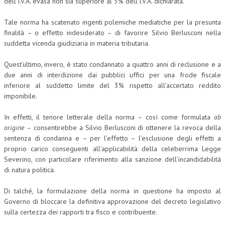
dell’I.V.A. evasa non sia superiore al 3% dell’I.V.A. dichiarata.
Tale norma ha scatenato ingenti polemiche mediatiche per la presunta
finalità – o effetto indesiderato – di favorire Silvio Berlusconi nella
suddetta vicenda giudiziaria in materia tributaria.
Quest’ultimo, invero, è stato condannato a quattro anni di reclusione e a
due anni di interdizione dai pubblici uffici per una frode fiscale
inferiore al suddetto limite del 3% rispetto all’accertato reddito
imponibile.
In effetti, il tenore letterale della norma – così come formulata
ab
origine –
consentirebbe a Silvio Berlusconi di ottenere la revoca della
sentenza di condanna e – per l’effetto – l’esclusione degli effetti a
proprio carico conseguenti all’applicabilità della celeberrima Legge
Severino, con particolare riferimento alla sanzione dell’incandidabilità
di natura politica.
Di talché, la formulazione della norma in questione ha imposto al
Governo di bloccare la definitiva approvazione del decreto legislativo
sulla certezza dei rapporti tra fisco e contribuente.