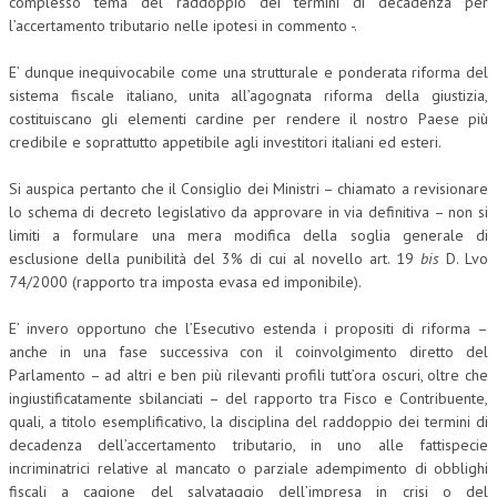
complesso tema del raddoppio dei termini di decadenza per
l’accertamento tributario nelle ipotesi in commento -.
E’ dunque inequivocabile come una strutturale e ponderata riforma del
sistema fiscale italiano, unita all’agognata riforma della giustizia,
costituiscano gli elementi cardine per rendere il nostro Paese più
credibile e soprattutto appetibile agli investitori italiani ed esteri.
Si auspica pertanto che il Consiglio dei Ministri – chiamato a revisionare
lo schema di decreto legislativo da approvare in via definitiva – non si
limiti a formulare una mera modifica della soglia generale di
esclusione della punibilità del 3% di cui al novello art. 19
bis
D. Lvo
74/2000 (rapporto tra imposta evasa ed imponibile).
E’ invero opportuno che l’Esecutivo estenda i propositi di riforma –
anche in una fase successiva con il coinvolgimento diretto del
Parlamento – ad altri e ben più rilevanti profili tutt’ora oscuri, oltre che
ingiustificatamente sbilanciati – del rapporto tra Fisco e Contribuente,
quali, a titolo esemplificativo, la disciplina del raddoppio dei termini di
decadenza dell’accertamento tributario, in uno alle fattispecie
incriminatrici relative al mancato o parziale adempimento di obblighi
fiscali a cagione del salvataggio dell’impresa in crisi o del