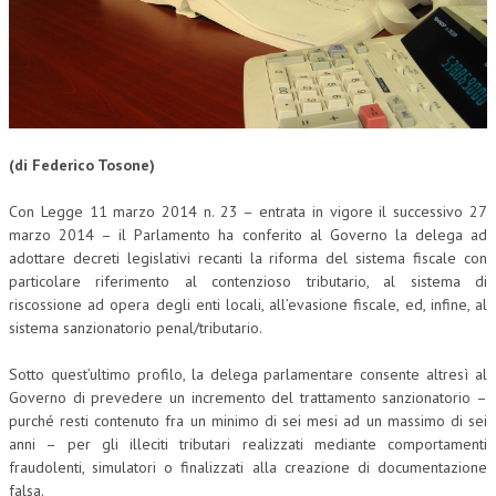
CORSI CE.S.E.D.
ARCHIVIO CORSI 2015
DIVENTA SOCIO
BROCHURE CE.S.E.D.
(di Federico Tosone)
LA RIVISTA
Con Legge 11 marzo 2014 n. 23 – entrata in vigore il successivo 27
marzo 2014 – il Parlamento ha conferito al Governo la delega ad
LA RIVISTA
adottare decreti legislativi recanti la riforma del sistema fiscale con
particolare riferimento al contenzioso tributario, al sistema di
COMITATO SCIENTIFICO
riscossione ad opera degli enti locali, all’evasione fiscale, ed, infine, al
sistema sanzionatorio penal/tributario.
COMITATO EDITORIALE
REDAZIONE
Sotto quest’ultimo profilo, la delega parlamentare consente altresì al
Governo di prevedere un incremento del trattamento sanzionatorio –
PEER REVIEW
purché resti contenuto fra un minimo di sei mesi ad un massimo di sei
anni – per gli illeciti tributari realizzati mediante comportamenti
CODICE ETICO
fraudolenti, simulatori o finalizzati alla creazione di documentazione
falsa.
AUTORI