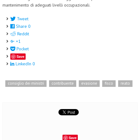
mantenimento di adeguati livelli occupazionali.
Tweet
Share
0
Reddit
+1
Pocket
Save
LinkedIn
0
consiglio dei ministri
contribuente
evasione
fisco
reato
Save