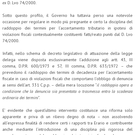
ex
D. Lvo 74/2000.
Sotto questo profilo, il Governo ha tuttavia perso una notevole
occasione per regolare in modo più pregnante e certo la disciplina del
raddoppio dei termini per l’accertamento tributario in ipotesi di
violazioni fiscali contestualmente costituenti fatti/reato puniti dal D. Lvo
74/2000.
Infatti, nello schema di decreto legislativo di attuazione della legge
delega viene disposta esclusivamente l’addizione agli artt. 43, III
comma, D.P.R. 600/1973 e 57, III comma, D.P.R. 633/1972 – che
prevedono il raddoppio dei termini di decadenza per l’accertamento
fiscale in caso di violazioni fiscali che comportano l’obbligo di denuncia
ai sensi dell’art. 331 C.p.p. – della mera locuzione “
il raddoppio opera a
condizione che la denuncia sia presentata o trasmessa entro la scadenza
ordinaria dei termini
”.
E’ evidente che quest’ultimo intervento costituisce una riforma solo
apparente e priva di un rilievo degno di nota – non assolvendo
all’espressa finalità di rendere certi i rapporti tra Erario e contribuente
anche mediante l’introduzione di una disciplina più rigorosa del