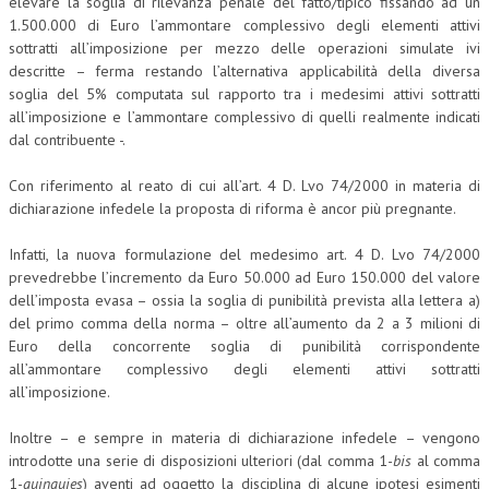
elevare la soglia di rilevanza penale del fatto/tipico fissando ad un
1.500.000 di Euro l’ammontare complessivo degli elementi attivi
CRIMINOLOGIA TRIBUTARIA
sottratti all’imposizione per mezzo delle operazioni simulate ivi
descritte – ferma restando l’alternativa applicabilità della diversa
CFC E PARADISI FISCALI
soglia del 5% computata sul rapporto tra i medesimi attivi sottratti
TRANSFER PRICING
all’imposizione e l’ammontare complessivo di quelli realmente indicati
dal contribuente -.
PRASSI
Con riferimento al reato di cui all’art. 4 D. Lvo 74/2000 in materia di
AMMINISTRATIVA
dichiarazione infedele la proposta di riforma è ancor più pregnante.
TRIBUTARIA
Infatti, la nuova formulazione del medesimo art. 4 D. Lvo 74/2000
GIURISPRUDENZA
prevedrebbe l’incremento da Euro 50.000 ad Euro 150.000 del valore
dell’imposta evasa – ossia la soglia di punibilità prevista alla lettera a)
EUROPEA
del primo comma della norma – oltre all’aumento da 2 a 3 milioni di
Euro della concorrente soglia di punibilità corrispondente
COSTITUZIONALE
all’ammontare complessivo degli elementi attivi sottratti
all’imposizione.
CIVILE
TRIBUTARIA
Inoltre – e sempre in materia di dichiarazione infedele – vengono
introdotte una serie di disposizioni ulteriori (dal comma 1-
bis
al comma
PENALE
1-
quinquies
) aventi ad oggetto la disciplina di alcune ipotesi esimenti