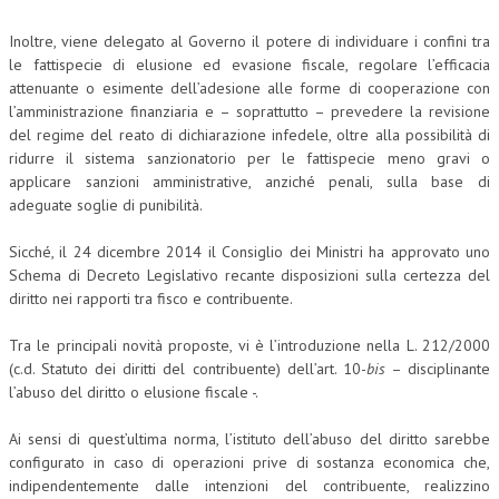
Inoltre, viene delegato al Governo il potere di individuare i confini tra
COLLABORA CON NOI
le fattispecie di elusione ed evasione fiscale, regolare l’efficacia
ECONOMIA
attenuante o esimente dell’adesione alle forme di cooperazione con
l’amministrazione finanziaria e – soprattutto – prevedere la revisione
CORPORATE SOCIAL RESPONSIBILITY
del regime del reato di dichiarazione infedele, oltre alla possibilità di
ridurre il sistema sanzionatorio per le fattispecie meno gravi o
ECONOMIA DELL’ARTE
applicare sanzioni amministrative, anziché penali, sulla base di
adeguate soglie di punibilità.
INTERNAZIONALIZZAZIONE
HUMAN RESOURCES
Sicché, il 24 dicembre 2014 il Consiglio dei Ministri ha approvato uno
Schema di Decreto Legislativo recante disposizioni sulla certezza del
RISORSE UMANE
diritto nei rapporti tra fisco e contribuente.
MARKETING
Tra le principali novità proposte, vi è l’introduzione nella L. 212/2000
(c.d. Statuto dei diritti del contribuente) dell’art. 10-
bis
– disciplinante
TREASURY IN FINANCIAL SERVICES
l’abuso del diritto o elusione fiscale -.
RISK MANAGEMENT
Ai sensi di quest’ultima norma, l’istituto dell’abuso del diritto sarebbe
SVILUPPO SOSTENIBILE
configurato in caso di operazioni prive di sostanza economica che,
indipendentemente dalle intenzioni del contribuente, realizzino
PERSONA E CITTÀ