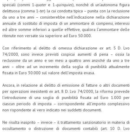
speciali (commi 1-
quater
e 1-
quinquies
), nonché di un’autonoma figura
NEWS
delittuosa (comma 1-
ter
) la cui condotta tipica – punita con la reclusione
da uno a tre anni – consisterebbe nell’indicazione nella dichiarazione
ARCHIVIO EVENTI (FINO AL 2022)
annuale di sostituto di imposta di un ammontare di compensi, interessi
ed altre somme inferiori a quelle effettive, qualora l’ammontare delle
CORSI ENTI TERZI
ritenute non versate sia superiore ad Euro 50.000.
PUBBLICAZIONI
Con riferimento al delitto di omessa dichiarazione
ex
art. 5 D. Lvo
74/2000, sono invece previsti cospicui aumenti di pena – ossia la
BOLLETTINO FINANZIAMENTI
reclusione da un anno e sei mesi a quattro anni anziché da uno a tre
anni – oltre ad un incremento della soglia di punibilità attualmente
TELEGRAM
fissata in Euro 30.000 sul valore dell’imposta evasa.
DOCUMENTI
Ancora, in relazione al delitto di emissione di fatture o altri documenti
per operazioni inesistenti
ex
art. 8 D. Lvo 74/2000, la riforma prevede
MANUALI E MONOGRAFIE
l’introduzione di una soglia di punibilità fissata ad Euro 1.000 per
ciascun periodo di imposta – corrispondente all’importo complessivo
TESI DI LAUREA
non rispondente al vero indicato nei suddetti documenti.
MATERIALE DIDATTICO
Ne risulta inasprito – invece – il trattamento sanzionatorio in materia di
INVITI E PROMOZIONI
occultamento o distruzione di documenti contabili (art. 10 D. Lvo