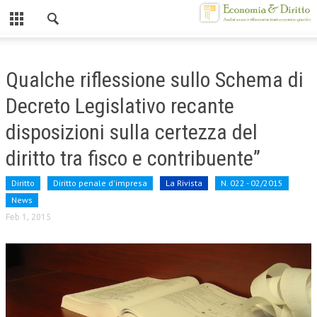
Chiuso
HOME
Qualche riflessione sullo Schema di
CHI SIAMO
Decreto Legislativo recante
MISSION
disposizioni sulla certezza del
CONTATTI
diritto tra fisco e contribuente”
CENTRO STUDI
Diritto
Diritto penale d'impresa
La Rivista
N. 022 - 02/2015
News
ATTO COSTITUTIVO E STATUTO
Feb 1, 2015
ORGANIZZAZIONE
OBIETTIVI
DIREZIONE SCIENTIFICA
ALTA FORMAZIONE