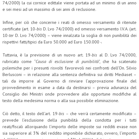
74/2000) la cui cornice edittale viene portata ad un minimo di un anno
e sei mesi ad un massimo di sei anni di reclusione.
Infine, per ciò che concerne i reati di omesso versamento di ritenute
certificate (art. 10-
bis
D. Lvo 74/2000) ed omesso versamento I.V.A. (art.
10-
ter
D. Lvo 74/2000) – viene innalzata la soglia di non punibilità dei
rispettivi fatti/tipici da Euro 50.000 ad Euro 150.000 -.
Tuttavia, è la previsione di un nuovo art. 19-
bis
al D. Lvo 74/2000,
rubricato come “
Causa di esclusione di punibilità
”, che ha scatenato
polemiche per i presunti risvolti favorevoli nei confronti dell’On. Silvio
Berlusconi – in relazione alla sentenza definitiva sui diritti Mediaset –
tali da imporre al Governo di rinviare l’approvazione finale del
provvedimento in esame a data da destinarsi – previa adunanza del
Consiglio dei Ministri onde provvedere alle opportune modifiche al
testo della medesima norma o alla sua possibile eliminazione.
Ciò detto, il testo dell’art. 19-
bis –
che verrà certamente modificato
–
prevede l’esclusione della punibilità della condotta per i tutti
reati/fiscali allorquando l’importo delle imposte sui redditi evase non
sia superiore al 3% del reddito imponibile dichiarato, ovvero, l’importo