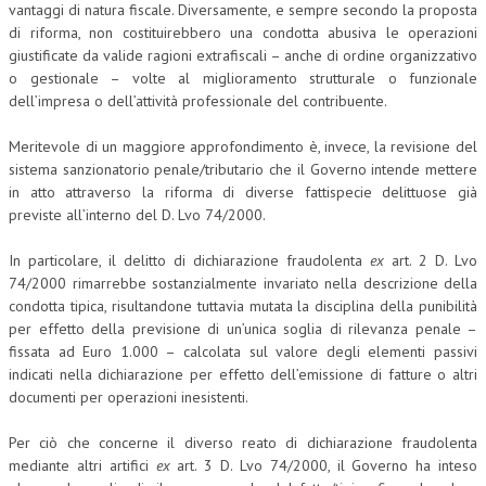
vantaggi di natura fiscale. Diversamente, e sempre secondo la proposta
di riforma, non costituirebbero una condotta abusiva le operazioni
L’UMANISTA
giustificate da valide ragioni extrafiscali – anche di ordine organizzativo
DIRITTO
o gestionale – volte al miglioramento strutturale o funzionale
dell’impresa o dell’attività professionale del contribuente.
DIRITTO PENALE D’IMPRESA
Meritevole di un maggiore approfondimento è, invece, la revisione del
DIRITTO DEL LAVORO
sistema sanzionatorio penale/tributario che il Governo intende mettere
in atto attraverso la riforma di diverse fattispecie delittuose già
DIRITTO DEL WEB
previste all’interno del D. Lvo 74/2000.
DIRITTO DELLE IMPRESE IN CRISI
In particolare, il delitto di dichiarazione fraudolenta
ex
art. 2 D. Lvo
CRIMINOLOGIA E CRIMINALISTICA
74/2000 rimarrebbe sostanzialmente invariato nella descrizione della
condotta tipica, risultandone tuttavia mutata la disciplina della punibilità
SICUREZZA SUL LAVORO
per effetto della previsione di un’unica soglia di rilevanza penale –
fissata ad Euro 1.000 – calcolata sul valore degli elementi passivi
FISCO
indicati nella dichiarazione per effetto dell’emissione di fatture o altri
documenti per operazioni inesistenti.
DIRITTO TRIBUTARIO
FISCALITÀ INTERNAZIONALE
Per ciò che concerne il diverso reato di dichiarazione fraudolenta
mediante altri artifici
ex
art. 3 D. Lvo 74/2000, il Governo ha inteso
TAX RISK MANAGEMENT