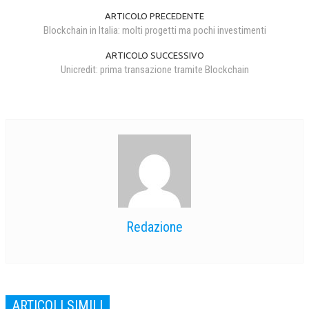
ARTICOLO PRECEDENTE
CRIMINOLOGIA TRIBUTARIA
Blockchain in Italia: molti progetti ma pochi investimenti
CFC E PARADISI FISCALI
ARTICOLO SUCCESSIVO
Unicredit: prima transazione tramite Blockchain
TRANSFER PRICING
PRASSI
AMMINISTRATIVA
TRIBUTARIA
GIURISPRUDENZA
EUROPEA
Redazione
COSTITUZIONALE
CIVILE
TRIBUTARIA
PENALE
ARTICOLI SIMILI