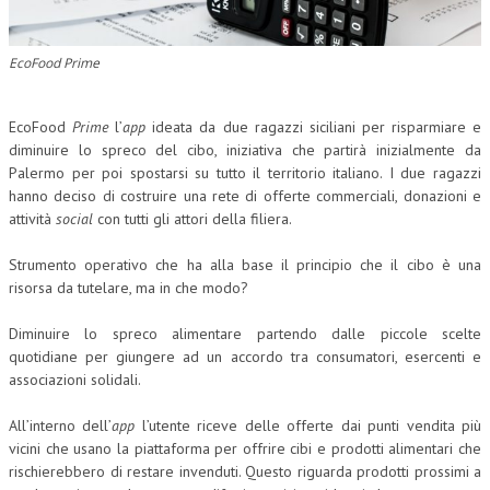
CORSI CE.S.E.D.
EcoFood Prime
ARCHIVIO CORSI 2015
DIVENTA SOCIO
EcoFood
Prime
l’
app
ideata da due ragazzi siciliani per risparmiare e
diminuire lo spreco del cibo, iniziativa che partirà inizialmente da
BROCHURE CE.S.E.D.
Palermo per poi spostarsi su tutto il territorio italiano. I due ragazzi
hanno deciso di costruire una rete di offerte commerciali, donazioni e
LA RIVISTA
attività
social
con tutti gli attori della filiera.
LA RIVISTA
Strumento operativo che ha alla base il principio che il cibo è una
risorsa da tutelare, ma in che modo?
COMITATO SCIENTIFICO
COMITATO EDITORIALE
Diminuire lo spreco alimentare partendo dalle piccole scelte
quotidiane per giungere ad un accordo tra consumatori, esercenti e
REDAZIONE
associazioni solidali.
PEER REVIEW
All’interno dell’
app
l’utente riceve delle offerte dai punti vendita più
vicini che usano la piattaforma per offrire cibi e prodotti alimentari che
CODICE ETICO
rischierebbero di restare invenduti. Questo riguarda prodotti prossimi a
AUTORI