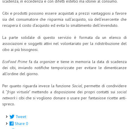
scadenza, in eccedenza e con difetti estetici ma idonei al consumo.
COLLABORA CON NOI
Cibi e prodotti possono essere acquistati a prezzi vantaggiosi a favore
sia del consumatore che risparmia sull’acquisto, sia dell’esercente che
ECONOMIA
recupera il costo d’acquisto ed evita lo smaltimento dell’invenduto.
CORPORATE SOCIAL RESPONSIBILITY
La parte solidale di questo servizio è formata da un elenco di
ECONOMIA DELL’ARTE
associazioni e soggetti attivi nel volontariato per la ridistribuzione del
cibo ai più bisognosi.
INTERNAZIONALIZZAZIONE
EcoFood Prime
fa da
organizer
e tiene in memoria la data di scadenza
HUMAN RESOURCES
dei cibi, inviando notifiche temporizzate per evitare le dimenticanze
all’ordine del giorno.
RISORSE UMANE
MARKETING
Per quanto riguarda invece la funzione
Social,
permette di condividere
il “
frigo virtuale
” mettendo a disposizione dei propri contatti sui
social
TREASURY IN FINANCIAL SERVICES
network
i cibi che si vogliono donare o usare per fantasiose ricette anti-
spreco.
RISK MANAGEMENT
Tweet
SVILUPPO SOSTENIBILE
Share
0
PERSONA E CITTÀ