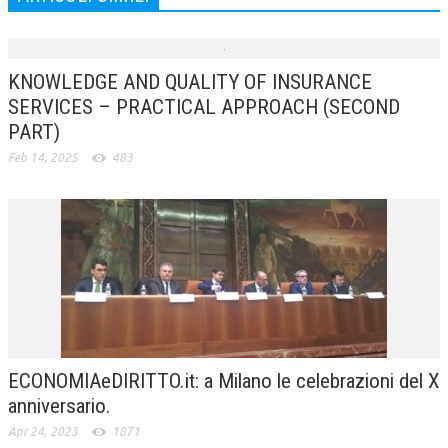
NEWS
ARCHIVIO EVENTI (FINO AL 2022)
KNOWLEDGE AND QUALITY OF INSURANCE
SERVICES – PRACTICAL APPROACH (SECOND
CORSI ENTI TERZI
PART)
PUBBLICAZIONI
Feb 14, 2025
483
BOLLETTINO FINANZIAMENTI
TELEGRAM
DOCUMENTI
MANUALI E MONOGRAFIE
TESI DI LAUREA
ECONOMIAeDIRITTO.it: a Milano le celebrazioni del X
MATERIALE DIDATTICO
anniversario.
INVITI E PROMOZIONI
Apr 24, 2023
1871