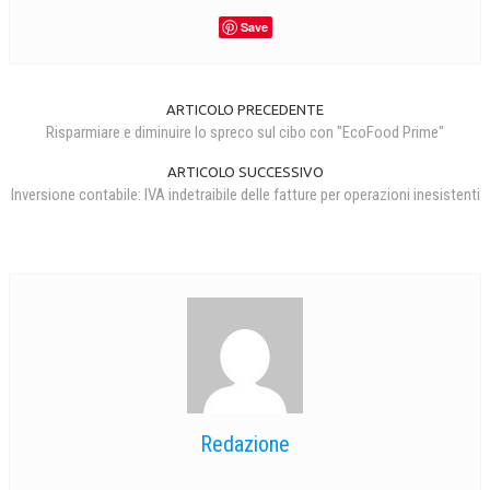
Save
CRIMINOLOGIA TRIBUTARIA
CFC E PARADISI FISCALI
ARTICOLO PRECEDENTE
TRANSFER PRICING
Risparmiare e diminuire lo spreco sul cibo con "EcoFood Prime"
PRASSI
ARTICOLO SUCCESSIVO
AMMINISTRATIVA
Inversione contabile: IVA indetraibile delle fatture per operazioni inesistenti
TRIBUTARIA
GIURISPRUDENZA
EUROPEA
COSTITUZIONALE
CIVILE
TRIBUTARIA
Redazione
PENALE