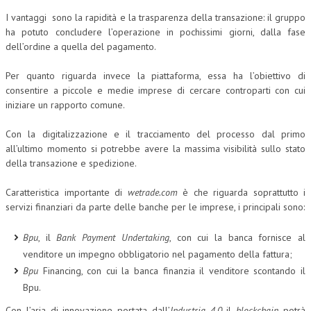
I vantaggi sono la rapidità e la trasparenza della transazione: il gruppo
COLLABORA CON NOI
ha potuto concludere l’operazione in pochissimi giorni, dalla fase
dell’ordine a quella del pagamento.
ECONOMIA
Per quanto riguarda invece la piattaforma, essa ha l’obiettivo di
CORPORATE SOCIAL RESPONSIBILITY
consentire a piccole e medie imprese di cercare controparti con cui
ECONOMIA DELL’ARTE
iniziare un rapporto comune.
INTERNAZIONALIZZAZIONE
Con la digitalizzazione e il tracciamento del processo dal primo
all’ultimo momento si potrebbe avere la massima visibilità sullo stato
HUMAN RESOURCES
della transazione e spedizione.
RISORSE UMANE
Caratteristica importante di
wetrade.com
è che riguarda soprattutto i
MARKETING
servizi finanziari da parte delle banche per le imprese, i principali sono:
TREASURY IN FINANCIAL SERVICES
Bpu
, il
Bank Payment Undertaking
, con cui la banca fornisce al
venditore un impegno obbligatorio nel pagamento della fattura;
RISK MANAGEMENT
Bpu
Financing, con cui la banca finanzia il venditore scontando il
SVILUPPO SOSTENIBILE
Bpu.
PERSONA E CITTÀ
Con l’aria di innovazione portata dall’
Industria 4.0
il
blockchain
potrà