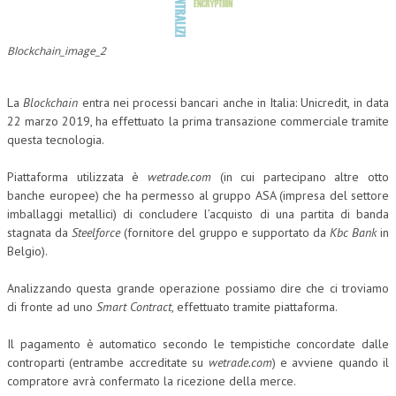
CORSI CE.S.E.D.
Blockchain_image_2
ARCHIVIO CORSI 2015
DIVENTA SOCIO
La
Blockchain
entra nei processi bancari anche in Italia: Unicredit, in data
22 marzo 2019, ha effettuato la prima transazione commerciale tramite
BROCHURE CE.S.E.D.
questa tecnologia.
LA RIVISTA
Piattaforma utilizzata è
wetrade.com
(in cui partecipano altre otto
banche europee) che ha permesso al gruppo ASA (impresa del settore
LA RIVISTA
imballaggi metallici) di concludere l’acquisto di una partita di banda
stagnata da
Steelforce
(fornitore del gruppo e supportato da
Kbc Bank
in
COMITATO SCIENTIFICO
Belgio).
COMITATO EDITORIALE
Analizzando questa grande operazione possiamo dire che ci troviamo
REDAZIONE
di fronte ad uno
Smart Contract
, effettuato tramite piattaforma.
PEER REVIEW
Il pagamento è automatico secondo le tempistiche concordate dalle
controparti (entrambe accreditate su
wetrade.com
) e avviene quando il
CODICE ETICO
compratore avrà confermato la ricezione della merce.
AUTORI