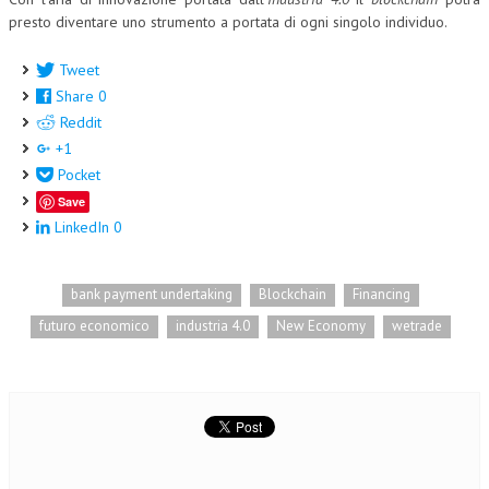
presto diventare uno strumento a portata di ogni singolo individuo.
L’UMANISTA
Tweet
DIRITTO
Share
0
DIRITTO PENALE D’IMPRESA
Reddit
+1
DIRITTO DEL LAVORO
Pocket
DIRITTO DEL WEB
Save
LinkedIn
0
DIRITTO DELLE IMPRESE IN CRISI
CRIMINOLOGIA E CRIMINALISTICA
bank payment undertaking
Blockchain
Financing
SICUREZZA SUL LAVORO
futuro economico
industria 4.0
New Economy
wetrade
FISCO
DIRITTO TRIBUTARIO
FISCALITÀ INTERNAZIONALE
TAX RISK MANAGEMENT