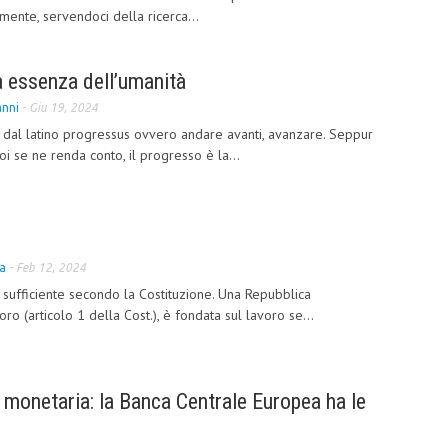
mente, servendoci della ricerca...
ra essenza dell’umanità
nni
-
Giu 19, 2024
 dal latino progressus ovvero andare avanti, avanzare. Seppur
i se ne renda conto, il progresso è la...
ta
-
Feb 12, 2024
io sufficiente secondo la Costituzione. Una Repubblica
ro (articolo 1 della Cost.), è fondata sul lavoro se...
e monetaria: la Banca Centrale Europea ha le