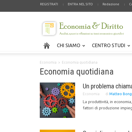
REGISTRATI
ENTRA NEL SITO
Redazione
C
CHI SIAMO
CENTRO STUDI
Economia
Economia quotidiana
Economia quotidiana
Un problema chiama
Economia
di
Matteo Bong
La produttività, in economia
fattori di produzione impiega