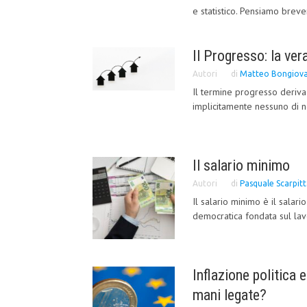
e statistico. Pensiamo breve
Il Progresso: la ve
Autori
di
Matteo Bongiova
Il termine progresso deriva
implicitamente nessuno di no
Il salario minimo
Autori
di
Pasquale Scarpit
Il salario minimo è il salar
democratica fondata sul lavo
Inflazione politica 
mani legate?