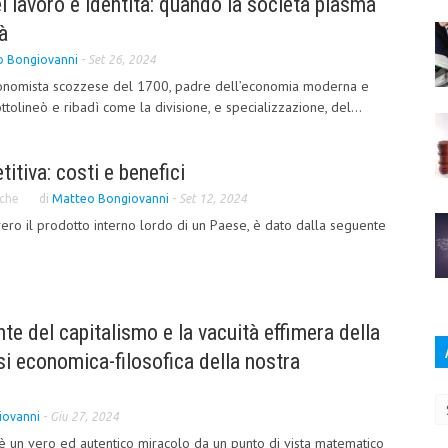
l lavoro e identità: quando la società plasma
à
 Bongiovanni
-
Set 26, 2024
conomista scozzese del 1700, padre dell’economia moderna e
tolineò e ribadì come la divisione, e specializzazione, del...
itiva: costi e benefici
che
di
Matteo Bongiovanni
-
Set 12, 2024
vero il prodotto interno lordo di un Paese, è dato dalla seguente
te del capitalismo e la vacuità effimera della
si economica-filosofica della nostra
Ar
iovanni
-
Giu 27, 2024
è un vero ed autentico miracolo da un punto di vista matematico