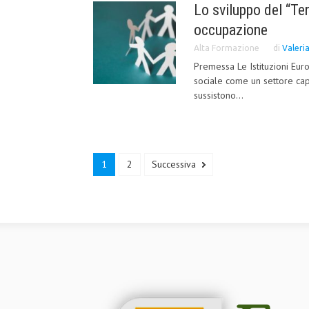
Lo sviluppo del “Te
occupazione
Alta Formazione
di
Valeri
Premessa Le Istituzioni Eur
sociale come un settore cap
sussistono...
1
2
Successiva