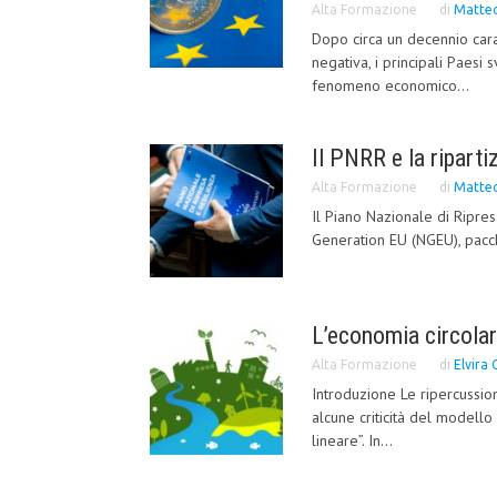
Alta Formazione
di
Matteo
Dopo circa un decennio carat
negativa, i principali Paesi
fenomeno economico...
Il PNRR e la riparti
Alta Formazione
di
Matteo
Il Piano Nazionale di Ripre
Generation EU (NGEU), pacche
L’economia circolare
Alta Formazione
di
Elvira 
Introduzione Le ripercussi
alcune criticità del modell
lineare”. In...