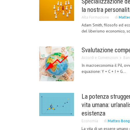
Specializzazione de
la nostra personalit
Alta Formazione
di
Matteo
Adam Smith, filosofo ed e
del liberismo economico, sot
Svalutazione compet
Accordi e Convenzioni
Ban
In macroeconomia il Pil, ov
equazione: Y = C + I + G...
La potenza struggen
vita umana: un’anali
esistenza
Economia
di
Matteo Bong
La vita di un essere umano 