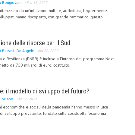
 Bongiovanni
-
Feb 15, 2023
terizzato da un’inflazione nulla e, addirittura, leggermente
 sviluppati hanno riscoperto, con grande rammarico, questo
zione delle risorse per il Sud
 Bassetti De Angelis
-
Apr 28, 2022
sa e Resilienza (PNRR) è incluso all’interno del programma Next
tto da 750 miliardi di euro, costituito...
: il modello di sviluppo del futuro?
Ciociano
-
Giu 12, 2021
oni economiche e sociali della pandemia hanno messo in luce
o di sviluppo prevalente, fondato sulla cosiddetta “economia