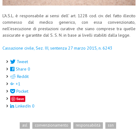
CORSI CE.S.E.D.
L’A.S.L. è responsabile ai sensi dell’ art. 1228 cod. civ. del fatto illecito
ARCHIVIO CORSI 2015
commesso dal medico generico, con essa convenzionato,
nell’esecuzione di prestazioni curative che siano comprese tra quelle
DIVENTA SOCIO
assicurate e garantite dal S. S. N. in base ai livelli stabiliti dalla legge.
BROCHURE CE.S.E.D.
Cassazione civile, Sez. III, sentenza 27 marzo 2015, n. 6243
LA RIVISTA
Tweet
Share
0
LA RIVISTA
Reddit
COMITATO SCIENTIFICO
+1
Pocket
COMITATO EDITORIALE
Save
REDAZIONE
LinkedIn
0
PEER REVIEW
asl
convenzionamento
responsabilità
ssn
CODICE ETICO
AUTORI