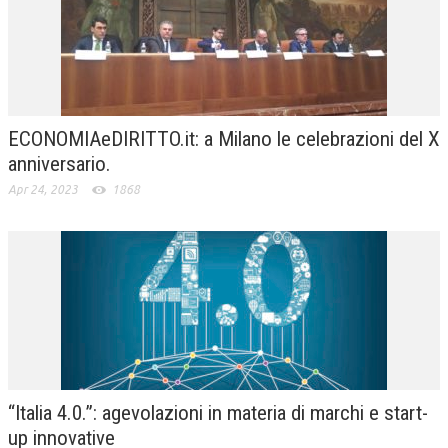
CRIMINOLOGIA TRIBUTARIA
CFC E PARADISI FISCALI
TRANSFER PRICING
ECONOMIAeDIRITTO.it: a Milano le celebrazioni del X
PRASSI
anniversario.
AMMINISTRATIVA
Apr 24, 2023
1868
TRIBUTARIA
GIURISPRUDENZA
EUROPEA
COSTITUZIONALE
CIVILE
TRIBUTARIA
“Italia 4.0.”: agevolazioni in materia di marchi e start-
up innovative
PENALE