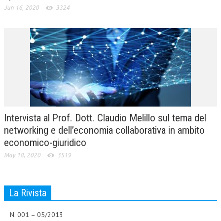
Jun 16, 2020
3324
NEWS
ARCHIVIO EVENTI (FINO AL 2022)
CORSI ENTI TERZI
PUBBLICAZIONI
BOLLETTINO FINANZIAMENTI
TELEGRAM
Intervista al Prof. Dott. Claudio Melillo sul tema del
networking e dell’economia collaborativa in ambito
DOCUMENTI
economico-giuridico
May 18, 2020
3519
MANUALI E MONOGRAFIE
TESI DI LAUREA
La Rivista
MATERIALE DIDATTICO
INVITI E PROMOZIONI
N. 001 – 05/2013