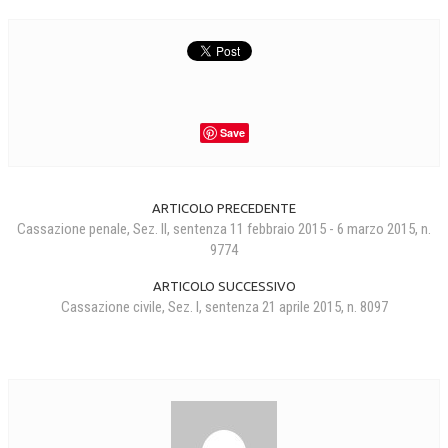
COLLABORA CON NOI
ECONOMIA
CORPORATE SOCIAL RESPONSIBILITY
Save
ECONOMIA DELL’ARTE
INTERNAZIONALIZZAZIONE
ARTICOLO PRECEDENTE
HUMAN RESOURCES
Cassazione penale, Sez. II, sentenza 11 febbraio 2015 - 6 marzo 2015, n.
9774
RISORSE UMANE
ARTICOLO SUCCESSIVO
MARKETING
Cassazione civile, Sez. I, sentenza 21 aprile 2015, n. 8097
TREASURY IN FINANCIAL SERVICES
RISK MANAGEMENT
SVILUPPO SOSTENIBILE
PERSONA E CITTÀ