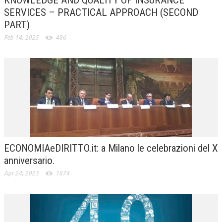
KNOWLEDGE AND QUALITY OF INSURANCE
SERVICES – PRACTICAL APPROACH (SECOND
CRIMINOLOGIA TRIBUTARIA
PART)
CFC E PARADISI FISCALI
Feb 14, 2025
486
TRANSFER PRICING
PRASSI
AMMINISTRATIVA
TRIBUTARIA
GIURISPRUDENZA
EUROPEA
ECONOMIAeDIRITTO.it: a Milano le celebrazioni del X
anniversario.
COSTITUZIONALE
Apr 24, 2023
1874
CIVILE
TRIBUTARIA
PENALE