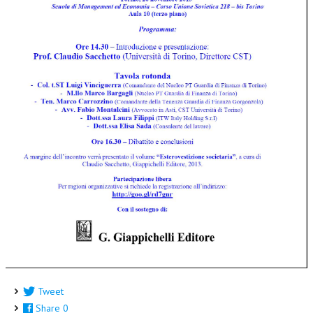
CORSI CE.S.E.D.
ARCHIVIO CORSI 2015
DIVENTA SOCIO
BROCHURE CE.S.E.D.
LA RIVISTA
LA RIVISTA
COMITATO SCIENTIFICO
COMITATO EDITORIALE
REDAZIONE
PEER REVIEW
CODICE ETICO
Tweet
Share
0
AUTORI