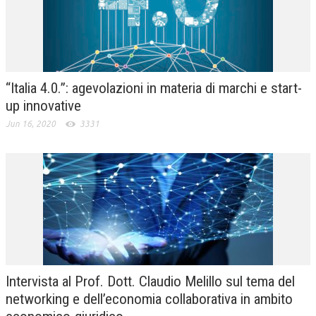
NEWS
ARCHIVIO EVENTI (FINO AL 2022)
CORSI ENTI TERZI
“Italia 4.0.”: agevolazioni in materia di marchi e start-
up innovative
PUBBLICAZIONI
Jun 16, 2020
3331
BOLLETTINO FINANZIAMENTI
TELEGRAM
DOCUMENTI
MANUALI E MONOGRAFIE
TESI DI LAUREA
MATERIALE DIDATTICO
Intervista al Prof. Dott. Claudio Melillo sul tema del
networking e dell’economia collaborativa in ambito
INVITI E PROMOZIONI