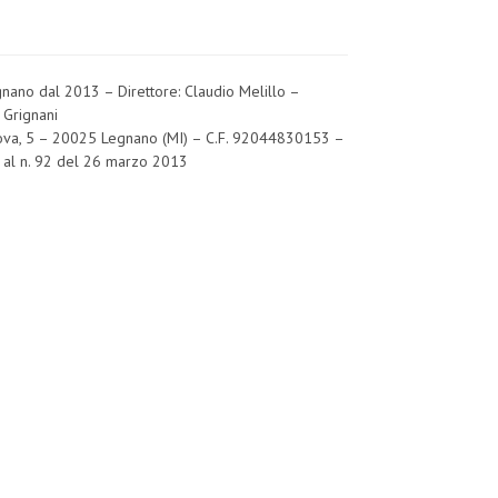
egnano dal 2013 – Direttore: Claudio Melillo –
 Grignani
Padova, 5 – 20025 Legnano (MI) – C.F. 92044830153 –
o al n. 92 del 26 marzo 2013