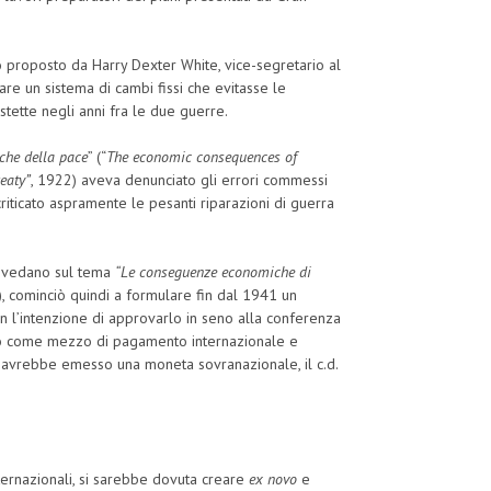
no proposto da Harry Dexter White, vice-segretario al
are un sistema di cambi fissi che evitasse le
istette negli anni fra le due guerre.
che della pace
” (“
The economic consequences of
reaty”
, 1922) aveva denunciato gli errori commessi
criticato aspramente le pesanti riparazioni di guerra
i vedano sul tema
“Le conseguenze economiche di
 cominciò quindi a formulare fin dal 1941 un
con l’intenzione di approvarlo in seno alla conferenza
oro come mezzo di pagamento internazionale e
 avrebbe emesso una moneta sovranazionale, il c.d.
ernazionali, si sarebbe dovuta creare
ex novo
e