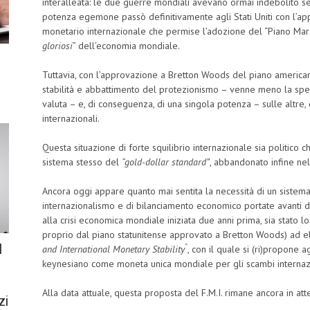
interalleata: le due guerre mondiali avevano ormai indebolito s
potenza egemone passò definitivamente agli Stati Uniti con l’a
monetario internazionale che permise l’adozione del “Piano Marsh
gloriosi
” dell’economia mondiale.
Tuttavia, con l’approvazione a Bretton Woods del piano american
stabilità e abbattimento del protezionismo – venne meno la spe
valuta – e, di conseguenza, di una singola potenza – sulle altre,
internazionali.
Questa situazione di forte squilibrio internazionale sia politico 
sistema stesso del
“gold-dollar standard”
, abbandonato infine ne
Ancora oggi appare quanto mai sentita la necessità di un sistem
internazionalismo e di bilanciamento economico portate avanti d
alla crisi economica mondiale iniziata due anni prima, sia stato 
proprio dal piano statunitense approvato a Bretton Woods) ad ela
l
”
and International Monetary Stability
, con il quale si (ri)propone 
keynesiano come moneta unica mondiale per gli scambi internazi
Alla data attuale, questa proposta del F.M.I. rimane ancora in at
zi