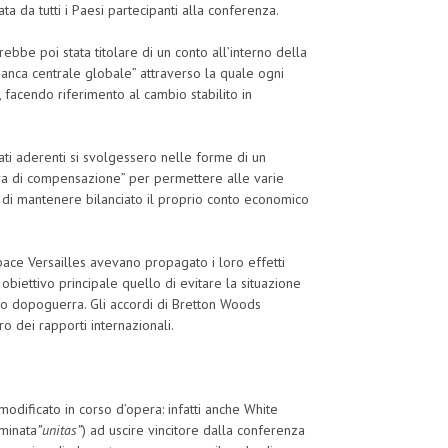
 da tutti i Paesi partecipanti alla conferenza.
bbe poi stata titolare di un conto all’interno della
banca centrale globale” attraverso la quale ogni
 facendo riferimento al cambio stabilito in
ati aderenti si svolgessero nelle forme di un
ra di compensazione” per permettere alle varie
a di mantenere bilanciato il proprio conto economico
pace Versailles avevano propagato i loro effetti
obiettivo principale quello di evitare la situazione
rimo dopoguerra. Gli accordi di Bretton Woods
ro dei rapporti internazionali.
odificato in corso d’opera: infatti anche White
ominata
”unitas”
) ad uscire vincitore dalla conferenza