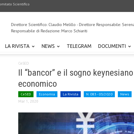
omitato Scientifico
Direttore Scientifico: Claudio Melillo - Direttore Responsabile: Seren
Responsabile di Redazione: Marco Schiariti
LA RIVISTA
NEWS
TELEGRAM
DOCUMENTI
CeSED
Il “bancor” e il sogno keynesiano
economico
CeSED
Economia
La Rivista
N. 083 - 03/2020
News
Mar 1, 2020