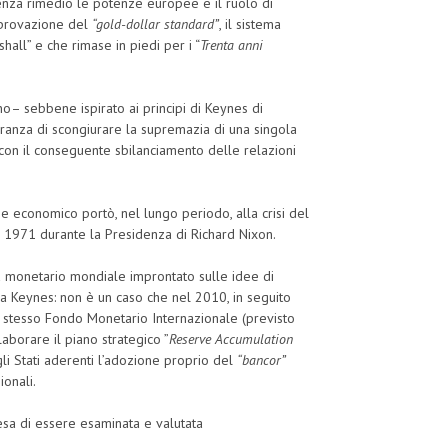
enza rimedio le potenze europee e il ruolo di
pprovazione del
“gold-dollar standard”
, il sistema
all” e che rimase in piedi per i “
Trenta anni
o– sebbene ispirato ai principi di Keynes di
ranza di scongiurare la supremazia di una singola
 con il conseguente sbilanciamento delle relazioni
che economico portò, nel lungo periodo, alla crisi del
l 1971 durante la Presidenza di Richard Nixon.
a monetario mondiale improntato sulle idee di
a Keynes: non è un caso che nel 2010, in seguito
lo stesso Fondo Monetario Internazionale (previsto
borare il piano strategico ”
Reserve Accumulation
agli Stati aderenti l’adozione proprio del
“bancor”
onali.
tesa di essere esaminata e valutata