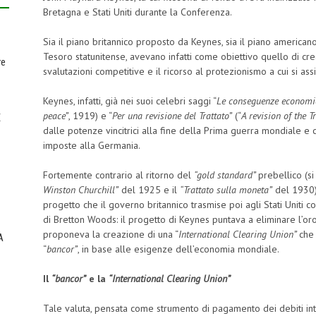
Bretagna e Stati Uniti durante la Conferenza.
Sia il piano britannico proposto da Keynes, sia il piano america
Tesoro statunitense, avevano infatti come obiettivo quello di cre
re
svalutazioni competitive e il ricorso al protezionismo a cui si ass
Keynes, infatti, già nei suoi celebri saggi “
Le conseguenze economi
peace”
, 1919) e “
Per una revisione del Trattato”
(“
A revision of the T
E
dalle potenze vincitrici alla fine della Prima guerra mondiale e 
imposte alla Germania.
Fortemente contrario al ritorno del
“gold standard”
prebellico (s
Winston Churchill”
del 1925 e il
“Trattato sulla moneta”
del 1930),
progetto che il governo britannico trasmise poi agli Stati Uniti 
di Bretton Woods: il progetto di Keynes puntava a eliminare l’
proponeva la creazione di una “
International
Clearing Union”
che
A
“
bancor”
, in base alle esigenze dell’economia mondiale.
Il
“bancor”
e la
“International Clearing Union”
Tale valuta, pensata come strumento di pagamento dei debiti int