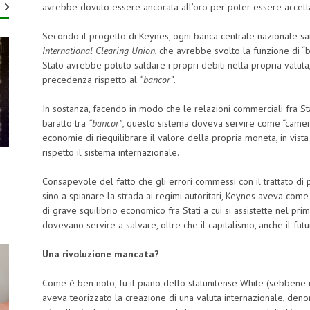
avrebbe dovuto essere ancorata all’oro per poter essere accettata
Secondo il progetto di Keynes, ogni banca centrale nazionale sare
International Clearing Union
, che avrebbe svolto la funzione di “
Stato avrebbe potuto saldare i propri debiti nella propria valuta,
precedenza rispetto al
“bancor”
.
In sostanza, facendo in modo che le relazioni commerciali fra St
baratto tra
“bancor”
, questo sistema doveva servire come “came
economie di riequilibrare il valore della propria moneta, in vist
rispetto il sistema internazionale.
Consapevole del fatto che gli errori commessi con il trattato di 
sino a spianare la strada ai regimi autoritari, Keynes aveva come 
di grave squilibrio economico fra Stati a cui si assistette nel p
dovevano servire a salvare, oltre che il capitalismo, anche il futu
Una rivoluzione mancata?
Come è ben noto, fu il piano dello statunitense White (sebbene m
aveva teorizzato la creazione di una valuta internazionale, den