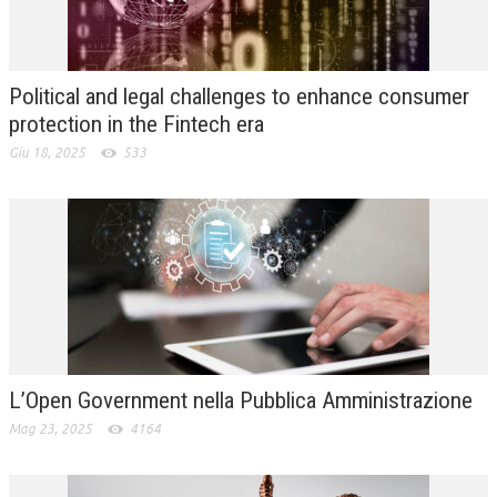
L’UMANISTA
DIRITTO
Political and legal challenges to enhance consumer
DIRITTO PENALE D’IMPRESA
protection in the Fintech era
Giu 18, 2025
533
DIRITTO DEL LAVORO
DIRITTO DEL WEB
DIRITTO DELLE IMPRESE IN CRISI
CRIMINOLOGIA E CRIMINALISTICA
SICUREZZA SUL LAVORO
FISCO
L’Open Government nella Pubblica Amministrazione
DIRITTO TRIBUTARIO
Mag 23, 2025
4164
FISCALITÀ INTERNAZIONALE
TAX RISK MANAGEMENT