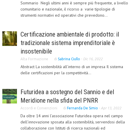
Sommario Negli ultimi anni è sempre più frequente, a livello
NEWS
comunitario e nazionale, il ricorso a varie tipologie di
strumenti normativi ed operativi che prevedono...
ARCHIVIO EVENTI (FINO AL 2022)
CORSI ENTI TERZI
Certificazione ambientale di prodotto: il
tradizionale sistema imprenditoriale è
PUBBLICAZIONI
insostenibile
BOLLETTINO FINANZIAMENTI
Alta Formazione
di
Sabrina Ciullo
-
Dic 16, 2022
TELEGRAM
Abstract La sostenibilità all’interno di un impresa Il sistema
delle certificazioni per la competitività...
DOCUMENTI
Futuridea a sostegno del Sannio e del
MANUALI E MONOGRAFIE
Meridione nella sfida del PNRR
TESI DI LAUREA
Accordi e Convenzioni
di
Fernanda De Simio
-
Apr 13, 2022
MATERIALE DIDATTICO
Da oltre 14 anni l’associazione Futuridea opera nel campo
dell’innovazione sposata alla sostenibilità, servendosi della
INVITI E PROMOZIONI
collaborazione con Istituti di ricerca nazionali ed