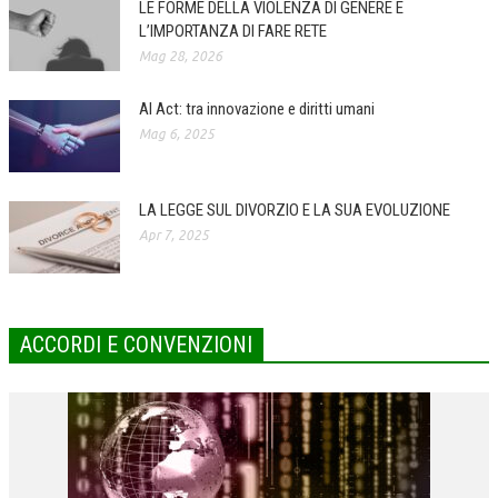
LE FORME DELLA VIOLENZA DI GENERE E
L’IMPORTANZA DI FARE RETE
COLLABORA CON NOI
Mag 28, 2026
ECONOMIA
AI Act: tra innovazione e diritti umani
CORPORATE SOCIAL RESPONSIBILITY
Mag 6, 2025
ECONOMIA DELL’ARTE
INTERNAZIONALIZZAZIONE
LA LEGGE SUL DIVORZIO E LA SUA EVOLUZIONE
Apr 7, 2025
HUMAN RESOURCES
RISORSE UMANE
MARKETING
ACCORDI E CONVENZIONI
TREASURY IN FINANCIAL SERVICES
RISK MANAGEMENT
SVILUPPO SOSTENIBILE
PERSONA E CITTÀ