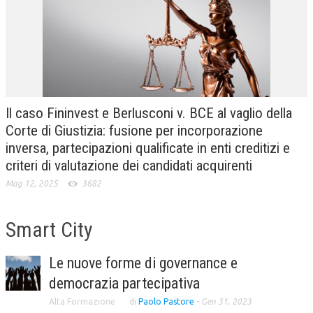
CRIMINOLOGIA TRIBUTARIA
CFC E PARADISI FISCALI
TRANSFER PRICING
PRASSI
Il caso Fininvest e Berlusconi v. BCE al vaglio della
AMMINISTRATIVA
Corte di Giustizia: fusione per incorporazione
inversa, partecipazioni qualificate in enti creditizi e
TRIBUTARIA
criteri di valutazione dei candidati acquirenti
GIURISPRUDENZA
Mag 12, 2025
3682
EUROPEA
Smart City
COSTITUZIONALE
CIVILE
Le nuove forme di governance e
TRIBUTARIA
democrazia partecipativa
Alta Formazione
di
Paolo Pastore
-
Gen 31, 2023
PENALE