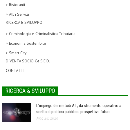
> Ristoranti
CORSI CE.S.E.D.
> Altri Servizi
ARCHIVIO CORSI 2015
RICERCA E SVILUPPO
DIVENTA SOCIO
> Criminologia e Criminalistica Tributaria
BROCHURE CE.S.E.D.
> Economia Sostenibile
> Smart City
LA RIVISTA
DIVENTA SOCIO Ce.S.E.D.
LA RIVISTA
CONTATTI
COMITATO SCIENTIFICO
COMITATO EDITORIALE
RICERCA & SVILUPPO
REDAZIONE
L’impiego dei metodi A.I., da strumento operativo a
PEER REVIEW
scelta di politica pubblica: prospettive future
Mag 28, 2026
CODICE ETICO
AUTORI