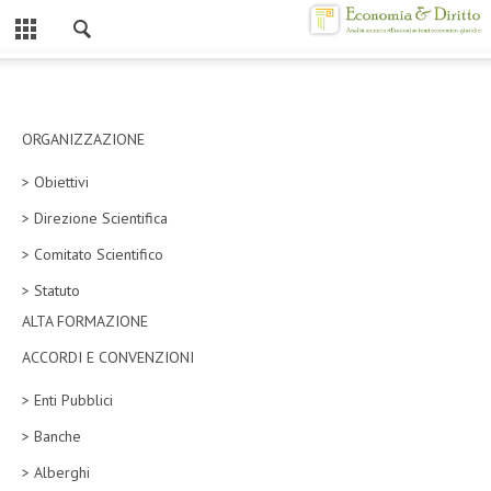
Chiuso
HOME
CHI SIAMO
ORGANIZZAZIONE
> Obiettivi
MISSION
> Direzione Scientifica
CONTATTI
> Comitato Scientifico
CENTRO STUDI
> Statuto
ALTA FORMAZIONE
ATTO COSTITUTIVO E STATUTO
ACCORDI E CONVENZIONI
ORGANIZZAZIONE
> Enti Pubblici
OBIETTIVI
> Banche
DIREZIONE SCIENTIFICA
> Alberghi
ALTA FORMAZIONE