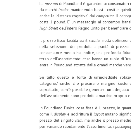
La
mission
di Poundland è garantire ai consumatori 
da marchi
leader
, mantenendo bassi i costi e quind
anche la ‘distanza cognitiva’ dai
competitor
. Il
concep
costa 1 pound. E’ un messaggio al contempo banale 
High Street
dell’intero Regno Unito per beneficiare di
Il prezzo fisso facilita sia il
retailer
nella definizione 
nella selezione dei prodotti: a parità di prezzo, 
consumatore medio ha, inoltre, una profonda fiduc
terzo dell’assortimento: esse hanno un ruolo di ‘tr
entra in Poundland attratta dalle grandi marche ven
Se tutto questo è fonte di un’incredibile rota
categorie/marche che procurano margine ‘sosten
soprattutto, com’è possibile generare un adeguato m
dell’assortimento sono prodotti a marchio proprio e
In Poundland l’unica cosa fissa è il prezzo, in qu
come il
display
e addirittura il
layout
mutano signific
prezzo del singolo
item
, ma anche il prezzo medio 
pur variando rapidamente l’assortimento, i
packagin