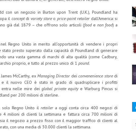
 con un negozio in Burton upon Trent (U.K.), Poundland ha
ropa il
concept
di
variety store
o
price-point retailer
dall’America: si
vano già dal 1879 – che offrono solo articoli (
food
e
non food
) a
nel Regno Unito in merito all’opportunità di vendere i propri
è stato presto superato dalla capacità di Poundland di generare
endo una vasta gamma di marchi di alta qualità (come Cadbury,
rchio proprio, e tutto al prezzo unico di 1
pound
.
 James McCarthy, ex
Managing Director
dei
convenenience store
di
, e il nuovo CEO è stato in grado di quadruplicare i profitti
da entra nelle mire dei
global private equity
e Warburg Pincus si
land per 200 milioni di sterline.
l solo Regno Unito il
retailer
a oggi conta circa 400 negozi di
4 milioni di clienti la settimana e fattura circa 700 milioni di
Ar
ia il negozio a prezzo fisso con il maggior traffico di clienti al
urato, con una media di 30.000 clienti la settimana.