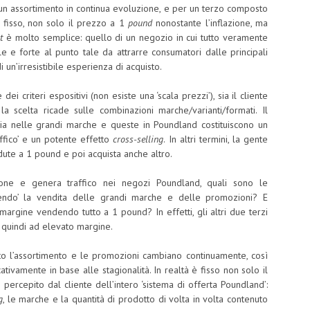
un assortimento in continua evoluzione, e per un terzo composto
i fisso, non solo il prezzo a 1
pound
nonostante l’inflazione, ma
t
è molto semplice: quello di un negozio in cui tutto veramente
e forte al punto tale da attrarre consumatori dalle principali
 un’irresistibile esperienza di acquisto.
dei criteri espositivi (non esiste una ‘scala prezzi’), sia il cliente
la scelta ricade sulle combinazioni marche/varianti/formati. Il
ia nelle grandi marche e queste in Poundland costituiscono un
affico’ e un potente effetto
cross-selling
. In altri termini, la gente
dute a 1 pound e poi acquista anche altro.
zione e genera traffico nei negozi Poundland, quali sono le
endo’ la vendita delle grandi marche e delle promozioni? E
argine vendendo tutto a 1 pound? In effetti, gli altri due terzi
 quindi ad elevato margine.
anto l’assortimento e le promozioni cambiano continuamente, così
ativamente in base alle stagionalità. In realtà è fisso non solo il
percepito dal cliente dell’intero ‘sistema di offerta Poundland’:
g
, le marche e la quantità di prodotto di volta in volta contenuto