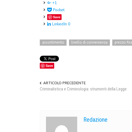
+1
Pocket
Save
LinkedIn
0
assortimento
livello di convenienza
prezzo fis
Save
ARTICOLO PRECEDENTE
Criminalistica e Criminologia: strumenti della Legge
Redazione