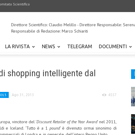
omitato Scientifico
Direttore Scientifico: Claudio Melillo - Direttore Responsabile: Seren
Responsabile di Redazione: Marco Schiariti
LA RIVISTA
NEWS
TELEGRAM
DOCUMENTI
di shopping intelligente dal
2013
Ago 31, 2013
4557
uropa, vincitore del ‘
Discount Retailer of the Year Award
’ nel 2011,
di e Iceland. ‘Tutto è a 1
pound
’ è divenuto ormai sinonimo di
commerciali di Londra e, in generale, dell’intero Regno Unito.