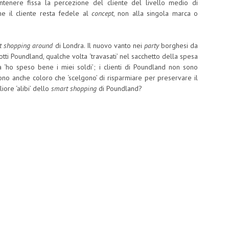
ntenere fissa la percezione del cliente del livello medio di
he il cliente resta fedele al
concept
, non alla singola marca o
t shopping around
di Londra. Il nuovo vanto nei
party
borghesi da
ti Poundland, qualche volta ‘travasati’ nel sacchetto della spesa
a ‘ho speso bene i miei soldi’; i clienti di Poundland non sono
sono anche coloro che ‘scelgono’ di risparmiare per preservare il
liore ‘alibi’ dello
smart shopping
di Poundland?