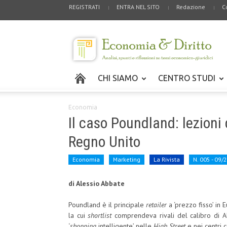
REGISTRATI
ENTRA NEL SITO
Redazione
C
CHI SIAMO
CENTRO STUDI
Economia
Il caso Poundland: lezioni 
Regno Unito
Economia
Marketing
La Rivista
N. 005 - 09/
di Alessio Abbate
Poundland è il principale
retailer
a ‘prezzo fisso’ in E
la cui
shortlist
comprendeva rivali del calibro di Al
‘
shopping
intelligente’ nelle
High Street
e nei centri 