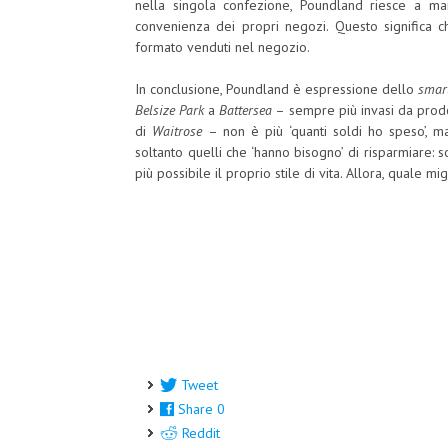
nella singola confezione, Poundland riesce a ma
convenienza dei propri negozi. Questo significa c
formato venduti nel negozio.
In conclusione, Poundland è espressione dello
smar
Belsize Park
a
Battersea
– sempre più invasi da prodot
di
Waitrose
– non è più ‘quanti soldi ho speso’, m
soltanto quelli che ‘hanno bisogno’ di risparmiare: 
più possibile il proprio stile di vita. Allora, quale mig
Tweet
Share
0
Reddit