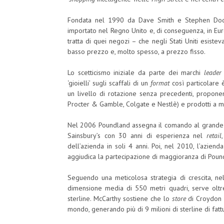
Fondata nel 1990 da Dave Smith e Stephen Dodd
importato nel Regno Unito e, di conseguenza, in Eu
tratta di quei negozi – che negli Stati Uniti esiste
basso prezzo e, molto spesso, a prezzo fisso.
Lo scetticismo iniziale da parte dei marchi
leader
‘gioielli’ sugli scaffali di un
format
così particolare 
un livello di rotazione senza precedenti, propon
Procter & Gamble, Colgate e Nestlè) e prodotti a ma
Nel 2006 Poundland assegna il comando al grande
Sainsbury’s con 30 anni di esperienza nel
retail
dell’azienda in soli 4 anni. Poi, nel 2010, l’azien
aggiudica la partecipazione di maggioranza di Pound
Seguendo una meticolosa strategia di crescita, ne
dimensione media di 550 metri quadri, serve oltre 
sterline. McCarthy sostiene che lo
store
di Croydon s
mondo, generando più di 9 milioni di sterline di fatt