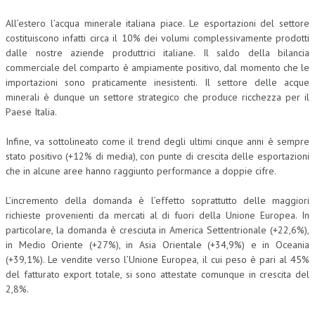
CRIMINOLOGIA TRIBUTARIA
All’estero l’acqua minerale italiana piace. Le esportazioni del settore
costituiscono infatti circa il 10% dei volumi complessivamente prodotti
CFC E PARADISI FISCALI
dalle nostre aziende produttrici italiane. Il saldo della bilancia
commerciale del comparto è ampiamente positivo, dal momento che le
TRANSFER PRICING
importazioni sono praticamente inesistenti. Il settore delle acque
minerali è dunque un settore strategico che produce ricchezza per il
PRASSI
Paese Italia.
AMMINISTRATIVA
Infine, va sottolineato come il trend degli ultimi cinque anni è sempre
TRIBUTARIA
stato positivo (+12% di media), con punte di crescita delle esportazioni
che in alcune aree hanno raggiunto performance a doppie cifre.
GIURISPRUDENZA
L’incremento della domanda è l’effetto soprattutto delle maggiori
EUROPEA
richieste provenienti da mercati al di fuori della Unione Europea. In
COSTITUZIONALE
particolare, la domanda è cresciuta in America Settentrionale (+22,6%),
in Medio Oriente (+27%), in Asia Orientale (+34,9%) e in Oceania
CIVILE
(+39,1%). Le vendite verso l’Unione Europea, il cui peso è pari al 45%
del fatturato export totale, si sono attestate comunque in crescita del
TRIBUTARIA
2,8%.
PENALE