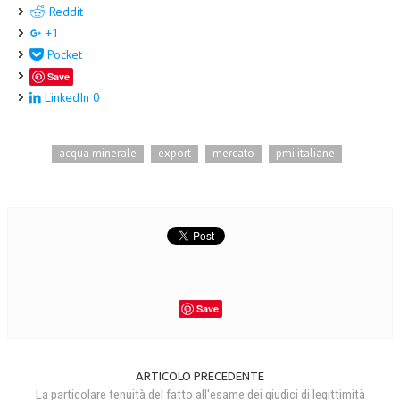
Reddit
+1
Pocket
Save
LinkedIn
0
acqua minerale
export
mercato
pmi italiane
Save
ARTICOLO PRECEDENTE
La particolare tenuità del fatto all'esame dei giudici di legittimità