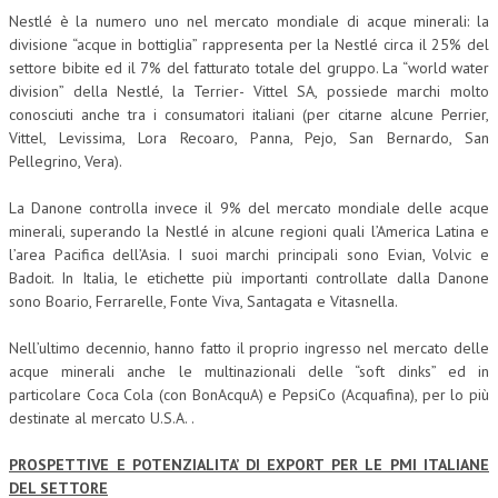
Nestlé è la numero uno nel mercato mondiale di acque minerali: la
L’UMANISTA
divisione “acque in bottiglia” rappresenta per la Nestlé circa il 25% del
settore bibite ed il 7% del fatturato totale del gruppo. La “world water
DIRITTO
division” della Nestlé, la Terrier- Vittel SA, possiede marchi molto
conosciuti anche tra i consumatori italiani (per citarne alcune Perrier,
DIRITTO PENALE D’IMPRESA
Vittel, Levissima, Lora Recoaro, Panna, Pejo, San Bernardo, San
DIRITTO DEL LAVORO
Pellegrino, Vera).
DIRITTO DEL WEB
La Danone controlla invece il 9% del mercato mondiale delle acque
minerali, superando la Nestlé in alcune regioni quali l’America Latina e
DIRITTO DELLE IMPRESE IN CRISI
l’area Pacifica dell’Asia. I suoi marchi principali sono Evian, Volvic e
Badoit. In Italia, le etichette più importanti controllate dalla Danone
CRIMINOLOGIA E CRIMINALISTICA
sono Boario, Ferrarelle, Fonte Viva, Santagata e Vitasnella.
SICUREZZA SUL LAVORO
Nell’ultimo decennio, hanno fatto il proprio ingresso nel mercato delle
FISCO
acque minerali anche le multinazionali delle “soft dinks” ed in
particolare Coca Cola (con BonAcquA) e PepsiCo (Acquafina), per lo più
DIRITTO TRIBUTARIO
destinate al mercato U.S.A. .
FISCALITÀ INTERNAZIONALE
PROSPETTIVE E POTENZIALITA’ DI EXPORT PER LE PMI ITALIANE
DEL SETTORE
TAX RISK MANAGEMENT