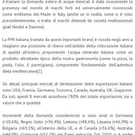
A trainare la domanda estera di acque minerali è stata sicuramente la
presenza nel mondo di marchi forti ed universalmente riconosciuti
NEWS
come emblema del Made in Italy (anche se in realtà, come si è visto
precedentemente, si tratta di marchi detenuti da società multinazionali
ARCHIVIO EVENTI (FINO AL 2022)
quali Nestlé e Danone).
CORSI ENTI TERZI
La PMI italiana, trainata da questi importanti brand, è riuscita negli anni a
PUBBLICAZIONI
ritagliarsi una posizione di rilievo nell’ambito della ristorazione italiana
di qualità all’estero, proponendo l’acqua minerale italiana come un
BOLLETTINO FINANZIAMENTI
prodotto altrettanto tipico della nostra gastronomia (come la pizza, la
pasta, l’olio, il parmigiano), componente fondamentale dell’autentica
TELEGRAM
dieta mediterranea
[2]
.
DOCUMENTI
Gli attuali principali mercati di destinazione delle esportazioni italiane
sono USA, Francia, Germania, Svizzera, Canada, Australia, UK, Giappone.
Da soli, questi 8 mercati assorbono l’80% del totale esportazioni, sia a
MANUALI E MONOGRAFIE
valore che a quantità.
TESI DI LAUREA
Incrementi della domanda considerevoli si sono avuti in Germania
MATERIALE DIDATTICO
(+10,6%), Regno Unito (+96,4%), Lettonia (+88,6%), Lituania (+66,9%) e
Bulgaria (+69,1%), all’interno della UE, e di Canada (+36,6%), Australia
INVITI E PROMOZIONI
(+44,9%), Giappone (+32,2%) nei Paesi extra-Ue. Dal 2010, si è anche