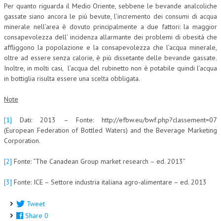
Per quanto riguarda il Medio Oriente, sebbene le bevande analcoliche
gassate siano ancora le più bevute, l’incremento dei consumi di acqua
minerale nell’area è dovuto principalmente a due fattori: la maggior
consapevolezza dell’ incidenza allarmante dei problemi di obesità che
affliggono la popolazione e la consapevolezza che l’acqua minerale,
oltre ad essere senza calorie, è più dissetante delle bevande gassate.
Inoltre, in molti casi, l’acqua del rubinetto non è potabile quindi l’acqua
in bottiglia risulta essere una scelta obbligata.
Note
[1]
Dati: 2013 – Fonte: http://efbw.eu/bwf.php?classement=07
(European Federation of Bottled Waters) and the Beverage Marketing
Corporation.
[2]
Fonte: “The Canadean Group market research – ed. 2013”
[3]
Fonte: ICE – Settore industria italiana agro-alimentare – ed. 2013
Tweet
Share
0