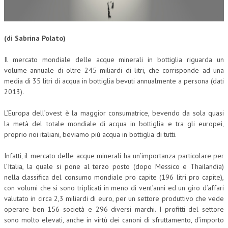
CORSI CE.S.E.D.
ARCHIVIO CORSI 2015
(di Sabrina Polato)
DIVENTA SOCIO
Il mercato mondiale delle acque minerali in bottiglia riguarda un
volume annuale di oltre 245 miliardi di litri, che corrisponde ad una
BROCHURE CE.S.E.D.
media di 35 litri di acqua in bottiglia bevuti annualmente a persona (dati
2013).
LA RIVISTA
L’Europa dell’ovest è la maggior consumatrice, bevendo da sola quasi
LA RIVISTA
la metà del totale mondiale di acqua in bottiglia e tra gli europei,
COMITATO SCIENTIFICO
proprio noi italiani, beviamo più acqua in bottiglia di tutti.
COMITATO EDITORIALE
Infatti, il mercato delle acque minerali ha un’importanza particolare per
l’Italia, la quale si pone al terzo posto (dopo Messico e Thailandia)
REDAZIONE
nella classifica del consumo mondiale pro capite (196 litri pro capite),
con volumi che si sono triplicati in meno di vent’anni ed un giro d’affari
PEER REVIEW
valutato in circa 2,3 miliardi di euro, per un settore produttivo che vede
operare ben 156 società e 296 diversi marchi. I profitti del settore
CODICE ETICO
sono molto elevati, anche in virtù dei canoni di sfruttamento, d’importo
AUTORI