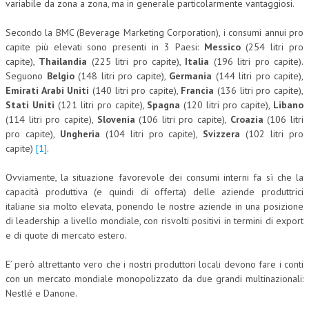
variabile da zona a zona, ma in generale particolarmente vantaggiosi.
COLLABORA CON NOI
Secondo la BMC (Beverage Marketing Corporation), i consumi annui pro
capite più elevati sono presenti in 3 Paesi:
Messico
(254 litri pro
ECONOMIA
capite),
Thailandia
(225 litri pro capite),
Italia
(196 litri pro capite).
Seguono
Belgio
(148 litri pro capite),
Germania
(144 litri pro capite),
CORPORATE SOCIAL RESPONSIBILITY
Emirati Arabi Uniti
(140 litri pro capite),
Francia
(136 litri pro capite),
ECONOMIA DELL’ARTE
Stati Uniti
(121 litri pro capite),
Spagna
(120 litri pro capite),
Libano
(114 litri pro capite),
Slovenia
(106 litri pro capite),
Croazia
(106 litri
INTERNAZIONALIZZAZIONE
pro capite),
Ungheria
(104 litri pro capite),
Svizzera
(102 litri pro
capite)
[1]
.
HUMAN RESOURCES
Ovviamente, la situazione favorevole dei consumi interni fa sì che la
RISORSE UMANE
capacità produttiva (e quindi di offerta) delle aziende produttrici
MARKETING
italiane sia molto elevata, ponendo le nostre aziende in una posizione
di leadership a livello mondiale, con risvolti positivi in termini di export
TREASURY IN FINANCIAL SERVICES
e di quote di mercato estero.
RISK MANAGEMENT
E’ però altrettanto vero che i nostri produttori locali devono fare i conti
con un mercato mondiale monopolizzato da due grandi multinazionali:
SVILUPPO SOSTENIBILE
Nestlé e Danone.
PERSONA E CITTÀ