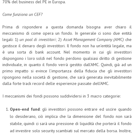
70% del business del PE in Europa.
COLLABORA CON NOI
Come funziona un CEF?
ECONOMIA
Prima di rispondere a questa domanda bisogna aver chiaro il
meccanismo di come opera un fondo. In generale ci sono due entità
CORPORATE SOCIAL RESPONSIBILITY
legali: 1)
un pool di investitori
; 2)
Asset Management Company (AMC)
che
ECONOMIA DELL’ARTE
gestisce il denaro degli investitori. Il fondo non ha un’entità legale, ma
è una sorta di bank account. Nel momento in cui gli investitori
INTERNAZIONALIZZAZIONE
dispongono i loro soldi nel fondo perdono qualsiasi diritto di gestione
individuale, in quanto il fondo verrà gestito dall’AMC. Quindi, già ad un
HUMAN RESOURCES
primo impatto si evince l’importanza della fiducia che gli investitori
ripongono nella società di gestione, che sarà generata inevitabilmente
RISORSE UMANE
dalla forte track record delle esperienze passate dell’AMC.
MARKETING
I meccanismi dei fondi possono suddividersi in 3 macro categorie:
TREASURY IN FINANCIAL SERVICES
Open-end fund
: gli investitori possono entrare ed uscire quando
RISK MANAGEMENT
lo desiderano, ciò implica che la dimensione del fondo non sarà
SVILUPPO SOSTENIBILE
stabile, quindi ci sarà una pressione di liquidità che porterà il fondo
ad investire solo security scambiati sul mercato della borsa. Inoltre,
PERSONA E CITTÀ