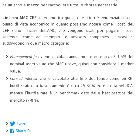
ha un anno e mezzo per raccogliere tutte le risorse necessarie.
NEWS
Link tra AMC-CEF
: il legame tra questi due attori è evidenziato da un
ARCHIVIO EVENTI (FINO AL 2022)
punto di vista economico in quanto possiamo notare come i costi del
CEF siano i ricavi dell’AMC, che vengono usati per pagare i costi
CORSI ENTI TERZI
sostenuti, come ad esempio le advisory companies. I ricavi si
suddividono in due macro categorie:
PUBBLICAZIONI
BOLLETTINO FINANZIAMENTI
Management fee
: viene calcolata annualmente ed è circa 2-3,5% del
nominal asset value che AMC riceve, quindi non considera il market
TELEGRAM
value.
Carried interest
: che è calcolato alla fine del fondo come %(IRR-
DOCUMENTI
hurdle rate). La % solitamente è circa 25-30% ed è scritta nell’ICA,
mentre l’hurdle rate è un benchmark dato dalle best practice del
MANUALI E MONOGRAFIE
mercato (7-8%).
TESI DI LAUREA
MATERIALE DIDATTICO
Tweet
Share
0
INVITI E PROMOZIONI