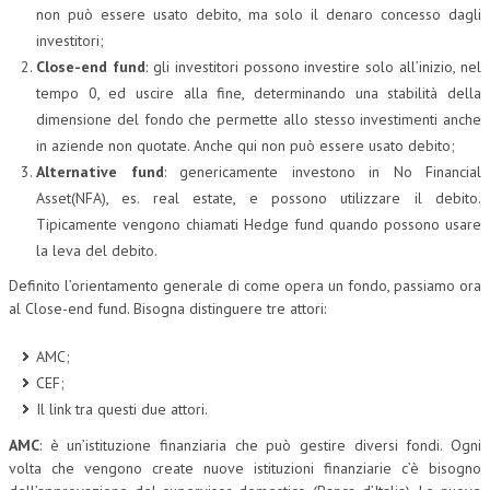
non può essere usato debito, ma solo il denaro concesso dagli
L’UMANISTA
investitori;
Close-end fund
: gli investitori possono investire solo all’inizio, nel
DIRITTO
tempo 0, ed uscire alla fine, determinando una stabilità della
DIRITTO PENALE D’IMPRESA
dimensione del fondo che permette allo stesso investimenti anche
in aziende non quotate. Anche qui non può essere usato debito;
DIRITTO DEL LAVORO
Alternative fund
: genericamente investono in No Financial
Asset(NFA), es. real estate, e possono utilizzare il debito.
DIRITTO DEL WEB
Tipicamente vengono chiamati Hedge fund quando possono usare
DIRITTO DELLE IMPRESE IN CRISI
la leva del debito.
CRIMINOLOGIA E CRIMINALISTICA
Definito l’orientamento generale di come opera un fondo, passiamo ora
al Close-end fund. Bisogna distinguere tre attori:
SICUREZZA SUL LAVORO
AMC;
FISCO
CEF;
DIRITTO TRIBUTARIO
Il link tra questi due attori.
FISCALITÀ INTERNAZIONALE
AMC
: è un’istituzione finanziaria che può gestire diversi fondi. Ogni
volta che vengono create nuove istituzioni finanziarie c’è bisogno
TAX RISK MANAGEMENT