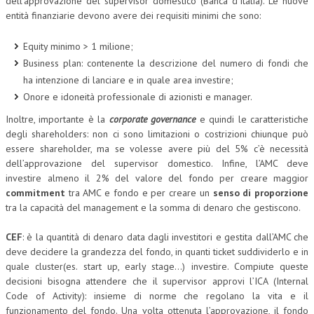
dell’approvazione del supervisor domestico (Banca d’Italia). Le nuove
entità finanziarie devono avere dei requisiti minimi che sono:
CRIMINOLOGIA TRIBUTARIA
Equity minimo > 1 milione;
CFC E PARADISI FISCALI
Business plan: contenente la descrizione del numero di fondi che
TRANSFER PRICING
ha intenzione di lanciare e in quale area investire;
Onore e idoneità professionale di azionisti e manager.
PRASSI
Inoltre, importante è la
corporate governance
e quindi le caratteristiche
AMMINISTRATIVA
degli shareholders: non ci sono limitazioni o costrizioni chiunque può
essere shareholder, ma se volesse avere più del 5% c’è necessità
TRIBUTARIA
dell’approvazione del supervisor domestico. Infine, l’AMC deve
GIURISPRUDENZA
investire almeno il 2% del valore del fondo per creare maggior
commitment
tra AMC e fondo e per creare un
senso di proporzione
EUROPEA
tra la capacità del management e la somma di denaro che gestiscono.
COSTITUZIONALE
CEF
: è la quantità di denaro data dagli investitori e gestita dall’AMC che
deve decidere la grandezza del fondo, in quanti ticket suddividerlo e in
CIVILE
quale cluster(es. start up, early stage…) investire. Compiute queste
TRIBUTARIA
decisioni bisogna attendere che il supervisor approvi l’ICA (Internal
Code of Activity): insieme di norme che regolano la vita e il
PENALE
funzionamento del fondo. Una volta ottenuta l’approvazione, il fondo