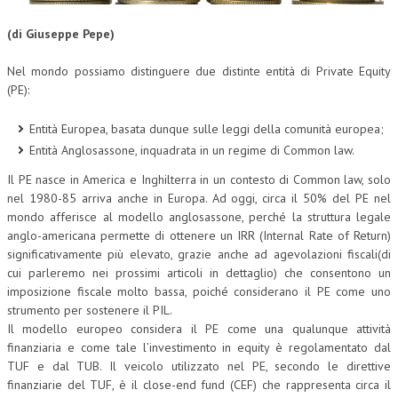
CORSI CE.S.E.D.
(di Giuseppe Pepe)
ARCHIVIO CORSI 2015
Nel mondo possiamo distinguere due distinte entità di Private Equity
(PE):
DIVENTA SOCIO
BROCHURE CE.S.E.D.
Entità Europea, basata dunque sulle leggi della comunità europea;
Entità Anglosassone, inquadrata in un regime di Common law.
LA RIVISTA
Il PE nasce in America e Inghilterra in un contesto di Common law, solo
nel 1980-85 arriva anche in Europa. Ad oggi, circa il 50% del PE nel
LA RIVISTA
mondo afferisce al modello anglosassone, perché la struttura legale
COMITATO SCIENTIFICO
anglo-americana permette di ottenere un IRR (Internal Rate of Return)
significativamente più elevato, grazie anche ad agevolazioni fiscali(di
COMITATO EDITORIALE
cui parleremo nei prossimi articoli in dettaglio) che consentono un
imposizione fiscale molto bassa, poiché considerano il PE come uno
REDAZIONE
strumento per sostenere il PIL.
Il modello europeo considera il PE come una qualunque attività
PEER REVIEW
finanziaria e come tale l’investimento in equity è regolamentato dal
TUF e dal TUB. Il veicolo utilizzato nel PE, secondo le direttive
CODICE ETICO
finanziarie del TUF, è il close-end fund (CEF) che rappresenta circa il
AUTORI