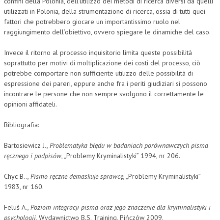
confini della Polonia, dell’utilizzo dei metodi di ricerca diversi da quelli
utilizzati in Polonia, della strumentazione di ricerca, ossia di tutti quei
fattori che potrebbero giocare un importantissimo ruolo nel
raggiungimento dell’obiettivo, ovvero spiegare le dinamiche del caso.
Invece il ritorno al processo inquisitorio limita queste possibilità
soprattutto per motivi di moltiplicazione dei costi del processo, ciò
potrebbe comportare non sufficiente utilizzo delle possibilità di
espressione dei pareri, eppure anche fra i periti giudiziari si possono
incontrare le persone che non sempre svolgono il correttamente le
opinioni affidateli.
Bibliografia:
Bartosiewicz J.,
Problematyka błędu w badaniach porównawczych pisma
ręcznego i podpisów
, „Problemy Kryminalistyki” 1994, nr 206.
Chyc B..,
Pismo ręczne demaskuje sprawcę
, „Problemy Kryminalistyki”
1983, nr 160.
Feluś A.,
Poziom integracji pisma oraz jego znaczenie dla kryminalistyki i
psychologii
, Wydawnictwo B.S. Training, Pińczów 2009.