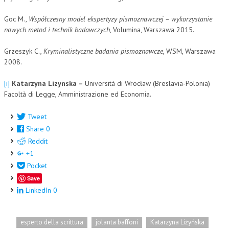
Goc M.,
Współczesny model ekspertyzy pismoznawczej – wykorzystanie
nowych metod i technik badawczych
, Volumina, Warszawa 2015.
Grzeszyk C.,
Kryminalistyczne badania pismoznawcze
, WSM, Warszawa
2008.
[i]
Katarzyna Lizynska –
Università di Wrocław (Breslavia-Polonia)
Facoltà di Legge, Amministrazione ed Economia.
Tweet
Share
0
Reddit
+1
Pocket
Save
LinkedIn
0
esperto della scrittura
jolanta baffoni
Katarzyna Liżyńska