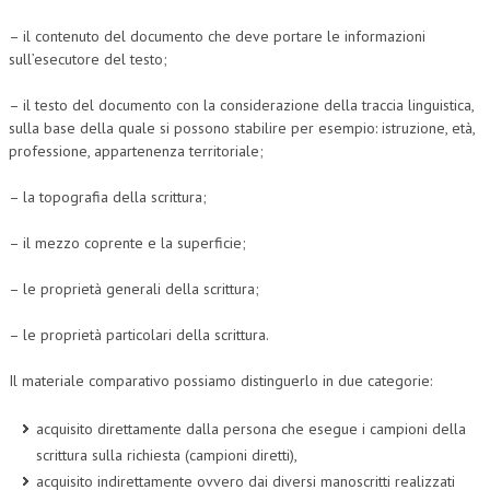
– il contenuto del documento che deve portare le informazioni
L’UMANISTA
sull’esecutore del testo;
DIRITTO
– il testo del documento con la considerazione della traccia linguistica,
DIRITTO PENALE D’IMPRESA
sulla base della quale si possono stabilire per esempio: istruzione, età,
professione, appartenenza territoriale;
DIRITTO DEL LAVORO
– la topografia della scrittura;
DIRITTO DEL WEB
DIRITTO DELLE IMPRESE IN CRISI
– il mezzo coprente e la superficie;
CRIMINOLOGIA E CRIMINALISTICA
– le proprietà generali della scrittura;
SICUREZZA SUL LAVORO
– le proprietà particolari della scrittura.
FISCO
Il materiale comparativo possiamo distinguerlo in due categorie:
DIRITTO TRIBUTARIO
acquisito direttamente dalla persona che esegue i campioni della
FISCALITÀ INTERNAZIONALE
scrittura sulla richiesta (campioni diretti),
acquisito indirettamente ovvero dai diversi manoscritti realizzati
TAX RISK MANAGEMENT