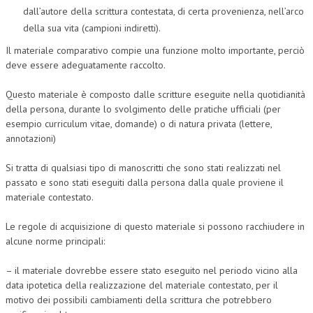
dall’autore della scrittura contestata, di certa provenienza, nell’arco
CRIMINOLOGIA TRIBUTARIA
della sua vita (campioni indiretti).
CFC E PARADISI FISCALI
Il materiale comparativo compie una funzione molto importante, perciò
deve essere adeguatamente raccolto.
TRANSFER PRICING
Questo materiale è composto dalle scritture eseguite nella quotidianità
PRASSI
della persona, durante lo svolgimento delle pratiche ufficiali (per
esempio curriculum vitae, domande) o di natura privata (lettere,
AMMINISTRATIVA
annotazioni)
TRIBUTARIA
Si tratta di qualsiasi tipo di manoscritti che sono stati realizzati nel
GIURISPRUDENZA
passato e sono stati eseguiti dalla persona dalla quale proviene il
materiale contestato.
EUROPEA
Le regole di acquisizione di questo materiale si possono racchiudere in
COSTITUZIONALE
alcune norme principali:
CIVILE
– il materiale dovrebbe essere stato eseguito nel periodo vicino alla
TRIBUTARIA
data ipotetica della realizzazione del materiale contestato, per il
motivo dei possibili cambiamenti della scrittura che potrebbero
PENALE