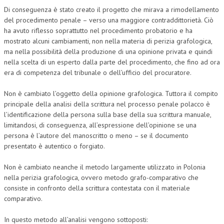
Di conseguenza è stato creato il progetto che mirava a rimodellamento
COLLABORA CON NOI
del procedimento penale – verso una maggiore contraddittorietà. Ciò
ha avuto riflesso soprattutto nel procedimento probatorio e ha
ECONOMIA
mostrato alcuni cambiamenti, non nella materia di perizia grafologica,
ma nella possibilità della produzione di una opinione privata e quindi
CORPORATE SOCIAL RESPONSIBILITY
nella scelta di un esperto dalla parte del procedimento, che fino ad ora
era di competenza del tribunale o dell’ufficio del procuratore.
ECONOMIA DELL’ARTE
INTERNAZIONALIZZAZIONE
Non è cambiato l’oggetto della opinione grafologica. Tuttora il compito
principale della analisi della scrittura nel processo penale polacco è
HUMAN RESOURCES
l’identificazione della persona sulla base della sua scrittura manuale,
limitandosi, di conseguenza, all’espressione dell’opinione se una
RISORSE UMANE
persona è l’autore del manoscritto o meno – se il documento
presentato è autentico o forgiato.
MARKETING
Non è cambiato neanche il metodo largamente utilizzato in Polonia
TREASURY IN FINANCIAL SERVICES
nella perizia grafologica, ovvero metodo grafo-comparativo che
RISK MANAGEMENT
consiste in confronto della scrittura contestata con il materiale
comparativo.
SVILUPPO SOSTENIBILE
In questo metodo all’analisi vengono sottoposti:
PERSONA E CITTÀ