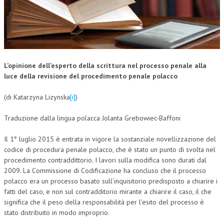
CORSI CE.S.E.D.
ARCHIVIO CORSI 2015
DIVENTA SOCIO
L’opinione dell’esperto della scrittura nel processo penale alla
BROCHURE CE.S.E.D.
luce della revisione del procedimento penale polacco
LA RIVISTA
(di Katarzyna Lizynska
[i]
)
LA RIVISTA
Traduzione dalla lingua polacca Jolanta Grebowiec-Baffoni
COMITATO SCIENTIFICO
Il 1° luglio 2015 è entrata in vigore la sostanziale novellizzazione del
codice di procedura penale polacco, che è stato un punto di svolta nel
COMITATO EDITORIALE
procedimento contraddittorio. I lavori sulla modifica sono durati dal
REDAZIONE
2009. La Commissione di Codificazione ha concluso che il processo
polacco era un processo basato sull’inquisitorio predisposto a chiarire i
PEER REVIEW
fatti del caso, e non sul contradditorio mirante a chiarire il caso, il che
significa che il peso della responsabilità per l’esito del processo è
CODICE ETICO
stato distribuito in modo improprio.
AUTORI