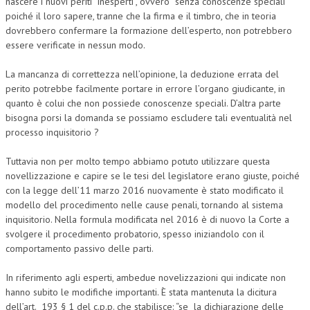
nascere i nuovi periti “inesperti”, ovvero senza conoscenze speciali
poiché il loro sapere, tranne che la firma e il timbro, che in teoria
dovrebbero confermare la formazione dell’esperto, non potrebbero
essere verificate in nessun modo.
La mancanza di correttezza nell’opinione, la deduzione errata del
perito potrebbe facilmente portare in errore l’organo giudicante, in
quanto è colui che non possiede conoscenze speciali. D’altra parte
bisogna porsi la domanda se possiamo escludere tali eventualità nel
processo inquisitorio ?
Tuttavia non per molto tempo abbiamo potuto utilizzare questa
novellizzazione e capire se le tesi del legislatore erano giuste, poiché
con la legge dell’11 marzo 2016 nuovamente è stato modificato il
modello del procedimento nelle cause penali, tornando al sistema
inquisitorio. Nella formula modificata nel 2016 è di nuovo la Corte a
svolgere il procedimento probatorio, spesso iniziandolo con il
comportamento passivo delle parti.
In riferimento agli esperti, ambedue novelizzazioni qui indicate non
hanno subito le modifiche importanti. È stata mantenuta la dicitura
dell’art. 193 § 1 del c.p.p. che stabilisce: “se la dichiarazione delle