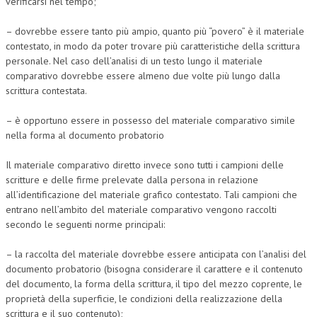
verificarsi nel tempo;
NEWS
– dovrebbe essere tanto più ampio, quanto più “povero” è il materiale
contestato, in modo da poter trovare più caratteristiche della scrittura
ARCHIVIO EVENTI (FINO AL 2022)
personale. Nel caso dell’analisi di un testo lungo il materiale
comparativo dovrebbe essere almeno due volte più lungo dalla
CORSI ENTI TERZI
scrittura contestata.
PUBBLICAZIONI
– è opportuno essere in possesso del materiale comparativo simile
BOLLETTINO FINANZIAMENTI
nella forma al documento probatorio
TELEGRAM
Il materiale comparativo diretto invece sono tutti i campioni delle
scritture e delle firme prelevate dalla persona in relazione
all’identificazione del materiale grafico contestato. Tali campioni che
DOCUMENTI
entrano nell’ambito del materiale comparativo vengono raccolti
secondo le seguenti norme principali:
MANUALI E MONOGRAFIE
TESI DI LAUREA
– la raccolta del materiale dovrebbe essere anticipata con l’analisi del
documento probatorio (bisogna considerare il carattere e il contenuto
MATERIALE DIDATTICO
del documento, la forma della scrittura, il tipo del mezzo coprente, le
proprietà della superficie, le condizioni della realizzazione della
INVITI E PROMOZIONI
scrittura e il suo contenuto);