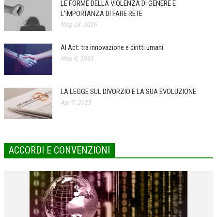
LE FORME DELLA VIOLENZA DI GENERE E
L’IMPORTANZA DI FARE RETE
COLLABORA CON NOI
Mag 28, 2026
ECONOMIA
AI Act: tra innovazione e diritti umani
CORPORATE SOCIAL RESPONSIBILITY
Mag 6, 2025
ECONOMIA DELL’ARTE
INTERNAZIONALIZZAZIONE
LA LEGGE SUL DIVORZIO E LA SUA EVOLUZIONE
Apr 7, 2025
HUMAN RESOURCES
RISORSE UMANE
MARKETING
ACCORDI E CONVENZIONI
TREASURY IN FINANCIAL SERVICES
RISK MANAGEMENT
SVILUPPO SOSTENIBILE
PERSONA E CITTÀ