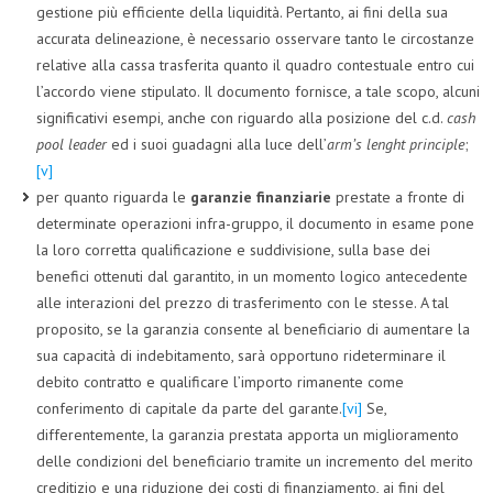
gestione più efficiente della liquidità. Pertanto, ai fini della sua
accurata delineazione, è necessario osservare tanto le circostanze
relative alla cassa trasferita quanto il quadro contestuale entro cui
l’accordo viene stipulato. Il documento fornisce, a tale scopo, alcuni
significativi esempi, anche con riguardo alla posizione del c.d.
cash
pool leader
ed i suoi guadagni alla luce dell’
arm’s lenght principle
;
[v]
per quanto riguarda le
garanzie finanziarie
prestate a fronte di
determinate operazioni infra-gruppo, il documento in esame pone
la loro corretta qualificazione e suddivisione, sulla base dei
benefici ottenuti dal garantito, in un momento logico antecedente
alle interazioni del prezzo di trasferimento con le stesse. A tal
proposito, se la garanzia consente al beneficiario di aumentare la
sua capacità di indebitamento, sarà opportuno rideterminare il
debito contratto e qualificare l’importo rimanente come
conferimento di capitale da parte del garante.
[vi]
Se,
differentemente, la garanzia prestata apporta un miglioramento
delle condizioni del beneficiario tramite un incremento del merito
creditizio e una riduzione dei costi di finanziamento, ai fini del