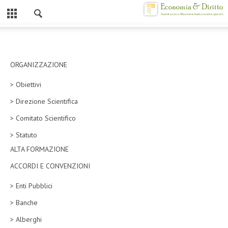
Chiuso
HOME
CHI SIAMO
ORGANIZZAZIONE
> Obiettivi
MISSION
> Direzione Scientifica
CONTATTI
> Comitato Scientifico
CENTRO STUDI
> Statuto
ALTA FORMAZIONE
ATTO COSTITUTIVO E STATUTO
ACCORDI E CONVENZIONI
ORGANIZZAZIONE
> Enti Pubblici
OBIETTIVI
> Banche
DIREZIONE SCIENTIFICA
> Alberghi
ALTA FORMAZIONE