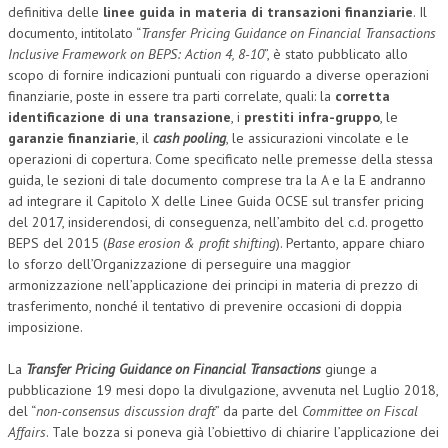
definitiva delle
linee guida in materia di transazioni finanziarie
. Il
documento, intitolato “
Transfer Pricing Guidance on Financial Transactions
Inclusive Framework on BEPS: Action 4, 8-10
”, è stato pubblicato allo
scopo di fornire indicazioni puntuali con riguardo a diverse operazioni
finanziarie, poste in essere tra parti correlate, quali: la
corretta
identificazione di una transazione
, i
prestiti infra-gruppo
, le
garanzie finanziarie
, il
cash pooling
, le assicurazioni vincolate e le
operazioni di copertura. Come specificato nelle premesse della stessa
guida, le sezioni di tale documento comprese tra la A e la E andranno
ad integrare il Capitolo X delle Linee Guida OCSE sul transfer pricing
del 2017, insiderendosi, di conseguenza, nell’ambito del c.d. progetto
BEPS del 2015 (
Base erosion & profit shifting
). Pertanto, appare chiaro
lo sforzo dell’Organizzazione di perseguire una maggior
armonizzazione nell’applicazione dei principi in materia di prezzo di
trasferimento, nonché il tentativo di prevenire occasioni di doppia
imposizione.
La
Transfer Pricing Guidance on Financial Transactions
giunge a
pubblicazione 19 mesi dopo la divulgazione, avvenuta nel Luglio 2018,
del “
non-consensus discussion draft
” da parte del
Committee on Fiscal
Affairs
. Tale bozza si poneva già l’obiettivo di chiarire l’applicazione dei