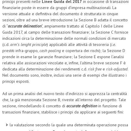
principi presenti nelle
Linee Guida del 2017
in occasione di transazioni
finanziarie poste in essere da gruppi d’impresa multinazionali. La
versione attuale e definitiva del documento è strutturata in cinque
sezioni, oltre ad una breve introduzione: la Sezione B adatta il concetto
di “
accurate delineation
”, ampiamente trattato al Capitolo I delle Linee
Guida 2017, al campo delle transazioni finanziare; la Sezione C fornisce
indicazioni circa la determinazione delle normali condizioni di mercato
(c.d.
arm’s lenght principle
) applicabili alle attività di tesoreria (
i.e.
prestiti infra-gruppo,
cash pooling
e copertura dei rischi); la Sezione D
prende in esame le garanzie finanziare; la Sezione E espone l’analisi
relativa alle assicurazioni vincolate e, infine, l’ultima breve sezione F è
dedicata alla determinazione dei rendimenti c.d.
risk free
e
risk-adjusted
.
Nel documento sono, inoltre, inclusi una serie di esempi che illustrano i
principi esposti.
Ad un prima analisi del nuovo testo d’indirizzo si apprezza la centralità
che, la già menzionata Sezione B, riveste all’interno del progetto. Tale
sezione, rimodellando il concetto di
accurate definition
in funzione di
transazioni finanziare, stabilisce i principi da applicare ai seguenti fini:
la valutazione secondo la quale una determinata operazione possa