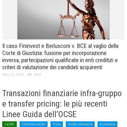
CRIMINOLOGIA TRIBUTARIA
CFC E PARADISI FISCALI
TRANSFER PRICING
PRASSI
Il caso Fininvest e Berlusconi v. BCE al vaglio della
AMMINISTRATIVA
Corte di Giustizia: fusione per incorporazione
inversa, partecipazioni qualificate in enti creditizi e
TRIBUTARIA
criteri di valutazione dei candidati acquirenti
GIURISPRUDENZA
Mag 12, 2025
3682
EUROPEA
Transazioni finanziarie infra-gruppo
COSTITUZIONALE
e transfer pricing: le più recenti
CIVILE
Linee Guida dell’OCSE
TRIBUTARIA
PENALE
CeSED
Commercialisti
Fisco
Diritto tributario
Economia