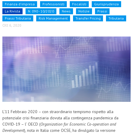
Finanza d'impresa
Professionisti
Fiscalisti
Giurisprudenza
NEWS
La Rivista
N. 090 - 10/2020
News
Notizie
Prassi
Prassi Tributaria
Risk Management
Transfer Pricing
Tributaria
ARCHIVIO EVENTI (FINO AL 2022)
Ott 6, 2020
CORSI ENTI TERZI
PUBBLICAZIONI
BOLLETTINO FINANZIAMENTI
TELEGRAM
DOCUMENTI
MANUALI E MONOGRAFIE
TESI DI LAUREA
L’11 Febbraio 2020 – con straordinario tempismo rispetto alla
MATERIALE DIDATTICO
potenziale crisi finanziaria dovuta alla contingenza pandemica da
COVID-19 – l’ OECD (
Organization for Economic Co-operation and
INVITI E PROMOZIONI
Development
), nota in Italia come OCSE, ha divulgato la versione