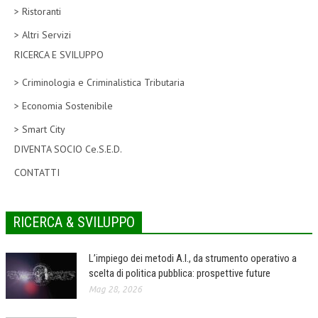
> Ristoranti
CORSI CE.S.E.D.
> Altri Servizi
ARCHIVIO CORSI 2015
RICERCA E SVILUPPO
DIVENTA SOCIO
> Criminologia e Criminalistica Tributaria
BROCHURE CE.S.E.D.
> Economia Sostenibile
> Smart City
LA RIVISTA
DIVENTA SOCIO Ce.S.E.D.
LA RIVISTA
CONTATTI
COMITATO SCIENTIFICO
COMITATO EDITORIALE
RICERCA & SVILUPPO
REDAZIONE
L’impiego dei metodi A.I., da strumento operativo a
PEER REVIEW
scelta di politica pubblica: prospettive future
Mag 28, 2026
CODICE ETICO
AUTORI