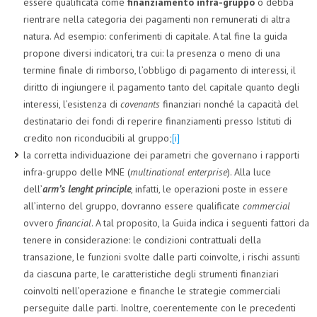
essere qualificata come
finanziamento infra-gruppo
o debba
rientrare nella categoria dei pagamenti non remunerati di altra
natura. Ad esempio: conferimenti di capitale. A tal fine la guida
propone diversi indicatori, tra cui: la presenza o meno di una
termine finale di rimborso, l’obbligo di pagamento di interessi, il
diritto di ingiungere il pagamento tanto del capitale quanto degli
interessi, l’esistenza di
covenants
finanziari nonché la capacità del
destinatario dei fondi di reperire finanziamenti presso Istituti di
credito non riconducibili al gruppo;
[i]
la corretta individuazione dei parametri che governano i rapporti
infra-gruppo delle MNE (
multinational enterprise
). Alla luce
dell’
arm’s lenght principle
, infatti, le operazioni poste in essere
all’interno del gruppo, dovranno essere qualificate
commercial
ovvero
financial
. A tal proposito, la Guida indica i seguenti fattori da
tenere in considerazione: le condizioni contrattuali della
transazione, le funzioni svolte dalle parti coinvolte, i rischi assunti
da ciascuna parte, le caratteristiche degli strumenti finanziari
coinvolti nell’operazione e finanche le strategie commerciali
perseguite dalle parti. Inoltre, coerentemente con le precedenti