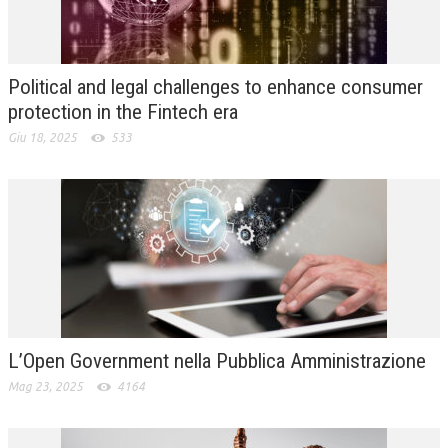
L’UMANISTA
DIRITTO
Political and legal challenges to enhance consumer
DIRITTO PENALE D’IMPRESA
protection in the Fintech era
Giu 18, 2025
533
DIRITTO DEL LAVORO
DIRITTO DEL WEB
DIRITTO DELLE IMPRESE IN CRISI
CRIMINOLOGIA E CRIMINALISTICA
SICUREZZA SUL LAVORO
FISCO
L’Open Government nella Pubblica Amministrazione
DIRITTO TRIBUTARIO
Mag 23, 2025
4164
FISCALITÀ INTERNAZIONALE
TAX RISK MANAGEMENT