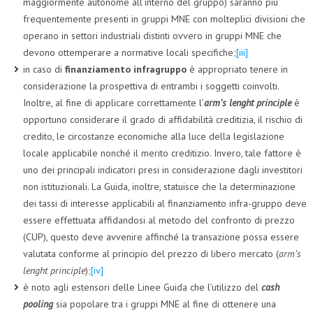
maggiormente autonome all’interno del gruppo) saranno più
frequentemente presenti in gruppi MNE con molteplici divisioni che
operano in settori industriali distinti ovvero in gruppi MNE che
devono ottemperare a normative locali specifiche;
[iii]
in caso di
finanziamento infragruppo
è appropriato tenere in
considerazione la prospettiva di entrambi i soggetti coinvolti.
Inoltre, al fine di applicare correttamente l’
arm’s lenght principle
è
opportuno considerare il grado di affidabilità creditizia, il rischio di
credito, le circostanze economiche alla luce della legislazione
locale applicabile nonché il merito creditizio. Invero, tale fattore è
uno dei principali indicatori presi in considerazione dagli investitori
non istituzionali. La Guida, inoltre, statuisce che la determinazione
dei tassi di interesse applicabili al finanziamento infra-gruppo deve
essere effettuata affidandosi al metodo del confronto di prezzo
(CUP), questo deve avvenire affinché la transazione possa essere
valutata conforme al principio del prezzo di libero mercato (
arm’s
lenght principle
);
[iv]
è noto agli estensori delle Linee Guida che l’utilizzo del
cash
pooling
sia popolare tra i gruppi MNE al fine di ottenere una