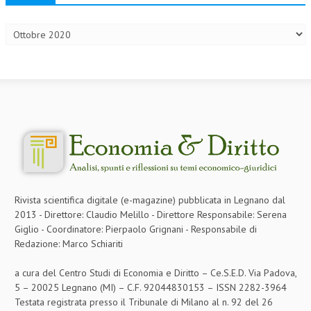
Archivi
CRIMINOLOGIA TRIBUTARIA
CFC E PARADISI FISCALI
TRANSFER PRICING
PRASSI
AMMINISTRATIVA
TRIBUTARIA
GIURISPRUDENZA
Rivista scientifica digitale (e-magazine) pubblicata in Legnano dal
EUROPEA
2013 - Direttore: Claudio Melillo - Direttore Responsabile: Serena
COSTITUZIONALE
Giglio - Coordinatore: Pierpaolo Grignani - Responsabile di
Redazione: Marco Schiariti
CIVILE
a cura del Centro Studi di Economia e Diritto – Ce.S.E.D. Via Padova,
TRIBUTARIA
5 – 20025 Legnano (MI) – C.F. 92044830153 – ISSN 2282-3964
Testata registrata presso il Tribunale di Milano al n. 92 del 26
PENALE