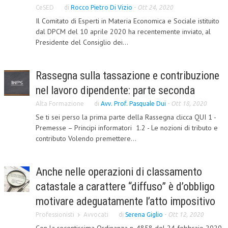
CeSED
di
Rocco Pietro Di Vizio
-
Ott 24, 2020
CORSI CE.S.E.D.
Il Comitato di Esperti in Materia Economica e Sociale istituito
dal DPCM del 10 aprile 2020 ha recentemente inviato, al
ARCHIVIO CORSI 2015
Presidente del Consiglio dei...
DIVENTA SOCIO
BROCHURE CE.S.E.D.
Rassegna sulla tassazione e contribuzione
nel lavoro dipendente: parte seconda
LA RIVISTA
Alta Formazione
di
Avv. Prof. Pasquale Dui
-
Ott 18, 2020
LA RIVISTA
Se ti sei perso la prima parte della Rassegna clicca QUI 1 -
Premesse – Principi informatori 1.2 - Le nozioni di tributo e
COMITATO SCIENTIFICO
contributo Volendo premettere...
COMITATO EDITORIALE
Anche nelle operazioni di classamento
REDAZIONE
catastale a carattere “diffuso” è d’obbligo
PEER REVIEW
motivare adeguatamente l’atto impositivo
CODICE ETICO
Professionisti
Avvocati
di
Serena Giglio
-
Ott 12, 2020
AUTORI