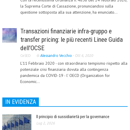
Con la recentissima Ordinanza n. 4858 del 24 febbraio 2020,
la Suprema Corte di Cassazione, pronunciandosi sulla
COLLABORA CON NOI
questione sottoposta alla sua attenzione, ha enunciato...
ECONOMIA
Transazioni finanziarie infra-gruppo e
CORPORATE SOCIAL RESPONSIBILITY
transfer pricing: le più recenti Linee Guida
ECONOMIA DELL’ARTE
dell’OCSE
INTERNAZIONALIZZAZIONE
CeSED
di
Alessandro Vecchio
-
Ott 6, 2020
L’11 Febbraio 2020 - con straordinario tempismo rispetto alla
HUMAN RESOURCES
potenziale crisi finanziaria dovuta alla contingenza
RISORSE UMANE
pandemica da COVID-19 - l’ OECD (Organization for
Economic...
MARKETING
TREASURY IN FINANCIAL SERVICES
IN EVIDENZA
RISK MANAGEMENT
Il principio di sussidiarietà per la governance
SVILUPPO SOSTENIBILE
Lug 2, 2026
PERSONA E CITTÀ