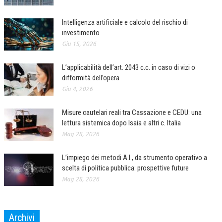
L’UMANISTA
Intelligenza artificiale e calcolo del rischio di
investimento
DIRITTO
Giu 15, 2026
DIRITTO PENALE D’IMPRESA
L’applicabilità dell’art. 2043 c.c. in caso di vizi o
DIRITTO DEL LAVORO
difformità dell’opera
DIRITTO DEL WEB
Giu 4, 2026
DIRITTO DELLE IMPRESE IN CRISI
Misure cautelari reali tra Cassazione e CEDU: una
lettura sistemica dopo Isaia e altri c. Italia
CRIMINOLOGIA E CRIMINALISTICA
Mag 28, 2026
SICUREZZA SUL LAVORO
L’impiego dei metodi A.I., da strumento operativo a
FISCO
scelta di politica pubblica: prospettive future
Mag 28, 2026
DIRITTO TRIBUTARIO
FISCALITÀ INTERNAZIONALE
Archivi
TAX RISK MANAGEMENT