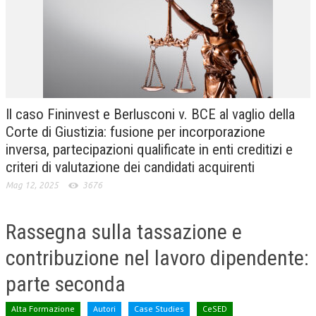
CRIMINOLOGIA TRIBUTARIA
CFC E PARADISI FISCALI
TRANSFER PRICING
PRASSI
Il caso Fininvest e Berlusconi v. BCE al vaglio della
AMMINISTRATIVA
Corte di Giustizia: fusione per incorporazione
inversa, partecipazioni qualificate in enti creditizi e
TRIBUTARIA
criteri di valutazione dei candidati acquirenti
GIURISPRUDENZA
Mag 12, 2025
3676
EUROPEA
Rassegna sulla tassazione e
COSTITUZIONALE
contribuzione nel lavoro dipendente:
CIVILE
parte seconda
TRIBUTARIA
PENALE
Alta Formazione
Autori
Case Studies
CeSED