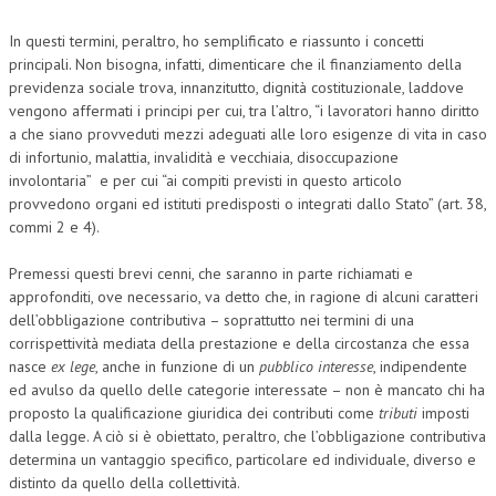
In questi termini, peraltro, ho semplificato e riassunto i concetti
principali. Non bisogna, infatti, dimenticare che il finanziamento della
previdenza sociale trova, innanzitutto, dignità costituzionale, laddove
vengono affermati i principi per cui, tra l’altro, “i lavoratori hanno diritto
a che siano provveduti mezzi adeguati alle loro esigenze di vita in caso
di infortunio, malattia, invalidità e vecchiaia, disoccupazione
involontaria” e per cui “ai compiti previsti in questo articolo
provvedono organi ed istituti predisposti o integrati dallo Stato” (art. 38,
commi 2 e 4).
Premessi questi brevi cenni, che saranno in parte richiamati e
approfonditi, ove necessario, va detto che, in ragione di alcuni caratteri
dell’obbligazione contributiva – soprattutto nei termini di una
corrispettività mediata della prestazione e della circostanza che essa
nasce
ex lege
, anche in funzione di un
pubblico interesse
, indipendente
ed avulso da quello delle categorie interessate – non è mancato chi ha
proposto la qualificazione giuridica dei contributi come
tributi
imposti
dalla legge. A ciò si è obiettato, peraltro, che l’obbligazione contributiva
determina un vantaggio specifico, particolare ed individuale, diverso e
distinto da quello della collettività.