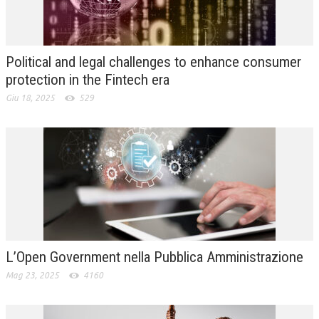
L’UMANISTA
DIRITTO
Political and legal challenges to enhance consumer
DIRITTO PENALE D’IMPRESA
protection in the Fintech era
Giu 18, 2025
529
DIRITTO DEL LAVORO
DIRITTO DEL WEB
DIRITTO DELLE IMPRESE IN CRISI
CRIMINOLOGIA E CRIMINALISTICA
SICUREZZA SUL LAVORO
FISCO
L’Open Government nella Pubblica Amministrazione
DIRITTO TRIBUTARIO
Mag 23, 2025
4160
FISCALITÀ INTERNAZIONALE
TAX RISK MANAGEMENT