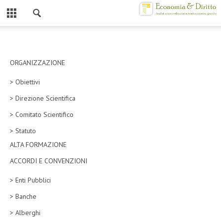
Chiuso
HOME
CHI SIAMO
ORGANIZZAZIONE
> Obiettivi
MISSION
> Direzione Scientifica
CONTATTI
> Comitato Scientifico
CENTRO STUDI
> Statuto
ALTA FORMAZIONE
ATTO COSTITUTIVO E STATUTO
ACCORDI E CONVENZIONI
ORGANIZZAZIONE
> Enti Pubblici
OBIETTIVI
> Banche
DIREZIONE SCIENTIFICA
> Alberghi
ALTA FORMAZIONE