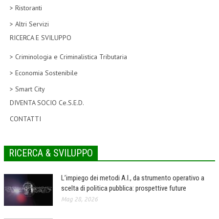
> Ristoranti
CORSI CE.S.E.D.
> Altri Servizi
ARCHIVIO CORSI 2015
RICERCA E SVILUPPO
DIVENTA SOCIO
> Criminologia e Criminalistica Tributaria
BROCHURE CE.S.E.D.
> Economia Sostenibile
> Smart City
LA RIVISTA
DIVENTA SOCIO Ce.S.E.D.
LA RIVISTA
CONTATTI
COMITATO SCIENTIFICO
COMITATO EDITORIALE
RICERCA & SVILUPPO
REDAZIONE
L’impiego dei metodi A.I., da strumento operativo a
PEER REVIEW
scelta di politica pubblica: prospettive future
Mag 28, 2026
CODICE ETICO
AUTORI