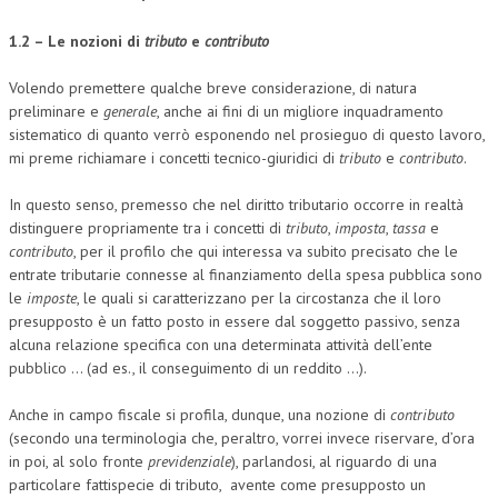
1.2 – Le nozioni di
tributo
e
contributo
Volendo premettere qualche breve considerazione, di natura
preliminare e
generale
, anche ai fini di un migliore inquadramento
sistematico di quanto verrò esponendo nel prosieguo di questo lavoro,
mi preme richiamare i concetti tecnico-giuridici di
tributo
e
contributo
.
In questo senso, premesso che nel diritto tributario occorre in realtà
distinguere propriamente tra i concetti di
tributo
,
imposta
,
tassa
e
contributo
, per il profilo che qui interessa va subito precisato che le
entrate tributarie connesse al finanziamento della spesa pubblica sono
le
imposte
, le quali si caratterizzano per la circostanza che il loro
presupposto è un fatto posto in essere dal soggetto passivo, senza
alcuna relazione specifica con una determinata attività dell’ente
pubblico … (ad es., il conseguimento di un reddito …).
Anche in campo fiscale si profila, dunque, una nozione di
contributo
(secondo una terminologia che, peraltro, vorrei invece riservare, d’ora
in poi, al solo fronte
previdenziale
), parlandosi, al riguardo di una
particolare fattispecie di tributo, avente come presupposto un