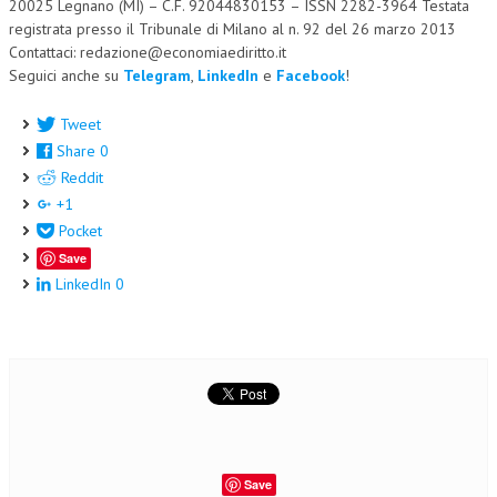
20025 Legnano (MI) – C.F. 92044830153 – ISSN 2282-3964 Testata
registrata presso il Tribunale di Milano al n. 92 del 26 marzo 2013
Contattaci: redazione@economiaediritto.it
Seguici anche su
Telegram
,
LinkedIn
e
Facebook
!
Tweet
Share
0
Reddit
+1
Pocket
Save
LinkedIn
0
Save