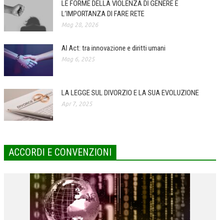
LE FORME DELLA VIOLENZA DI GENERE E
L’IMPORTANZA DI FARE RETE
COLLABORA CON NOI
Mag 28, 2026
ECONOMIA
AI Act: tra innovazione e diritti umani
CORPORATE SOCIAL RESPONSIBILITY
Mag 6, 2025
ECONOMIA DELL’ARTE
INTERNAZIONALIZZAZIONE
LA LEGGE SUL DIVORZIO E LA SUA EVOLUZIONE
Apr 7, 2025
HUMAN RESOURCES
RISORSE UMANE
MARKETING
ACCORDI E CONVENZIONI
TREASURY IN FINANCIAL SERVICES
RISK MANAGEMENT
SVILUPPO SOSTENIBILE
PERSONA E CITTÀ