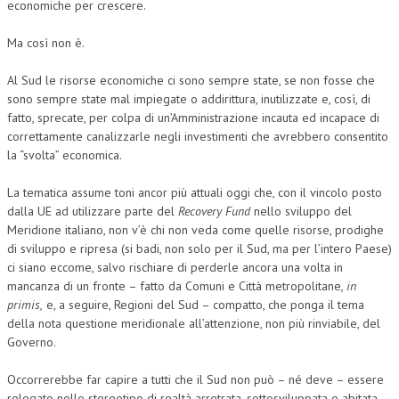
economiche per crescere.
Ma così non è.
Al Sud le risorse economiche ci sono sempre state, se non fosse che
sono sempre state mal impiegate o addirittura, inutilizzate e, così, di
fatto, sprecate, per colpa di un’Amministrazione incauta ed incapace di
correttamente canalizzarle negli investimenti che avrebbero consentito
la “svolta” economica.
La tematica assume toni ancor più attuali oggi che, con il vincolo posto
dalla UE ad utilizzare parte del
Recovery Fund
nello sviluppo del
Meridione italiano, non v’è chi non veda come quelle risorse, prodighe
di sviluppo e ripresa (si badi, non solo per il Sud, ma per l’intero Paese)
ci siano eccome, salvo rischiare di perderle ancora una volta in
mancanza di un fronte – fatto da Comuni e Città metropolitane
, in
primis,
e, a seguire, Regioni del Sud – compatto, che ponga il tema
della nota questione meridionale all’attenzione, non più rinviabile, del
Governo.
Occorrerebbe far capire a tutti che il Sud non può – né deve – essere
relegato nello stereotipo di realtà arretrata, sottosviluppata e abitata