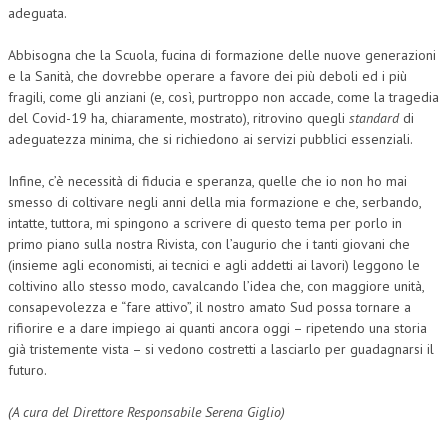
adeguata.
Abbisogna che la Scuola, fucina di formazione delle nuove generazioni
e la Sanità, che dovrebbe operare a favore dei più deboli ed i più
fragili, come gli anziani (e, così, purtroppo non accade, come la tragedia
del Covid-19 ha, chiaramente, mostrato), ritrovino quegli
standard
di
adeguatezza minima, che si richiedono ai servizi pubblici essenziali.
Infine, c’è necessità di fiducia e speranza, quelle che io non ho mai
smesso di coltivare negli anni della mia formazione e che, serbando,
intatte, tuttora, mi spingono a scrivere di questo tema per porlo in
primo piano sulla nostra Rivista, con l’augurio che i tanti giovani che
(insieme agli economisti, ai tecnici e agli addetti ai lavori) leggono le
coltivino allo stesso modo, cavalcando l’idea che, con maggiore unità,
consapevolezza e “fare attivo”, il nostro amato Sud possa tornare a
rifiorire e a dare impiego ai quanti ancora oggi – ripetendo una storia
già tristemente vista – si vedono costretti a lasciarlo per guadagnarsi il
futuro.
(A cura del Direttore Responsabile Serena Giglio)