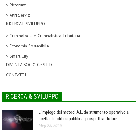
> Ristoranti
CORSI CE.S.E.D.
> Altri Servizi
ARCHIVIO CORSI 2015
RICERCA E SVILUPPO
DIVENTA SOCIO
> Criminologia e Criminalistica Tributaria
BROCHURE CE.S.E.D.
> Economia Sostenibile
> Smart City
LA RIVISTA
DIVENTA SOCIO Ce.S.E.D.
LA RIVISTA
CONTATTI
COMITATO SCIENTIFICO
COMITATO EDITORIALE
RICERCA & SVILUPPO
REDAZIONE
L’impiego dei metodi A.I., da strumento operativo a
PEER REVIEW
scelta di politica pubblica: prospettive future
Mag 28, 2026
CODICE ETICO
AUTORI