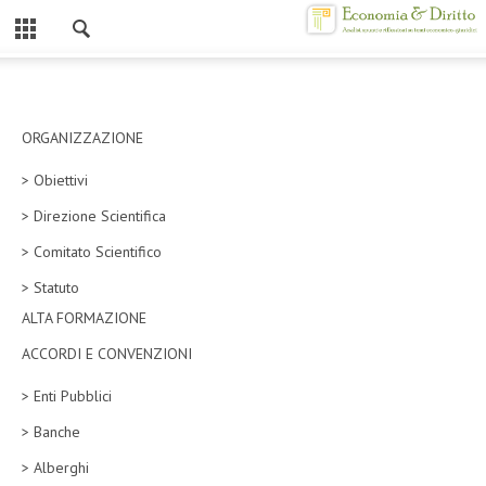
Chiuso
HOME
CHI SIAMO
ORGANIZZAZIONE
> Obiettivi
MISSION
> Direzione Scientifica
CONTATTI
> Comitato Scientifico
CENTRO STUDI
> Statuto
ALTA FORMAZIONE
ATTO COSTITUTIVO E STATUTO
ACCORDI E CONVENZIONI
ORGANIZZAZIONE
> Enti Pubblici
OBIETTIVI
> Banche
DIREZIONE SCIENTIFICA
> Alberghi
ALTA FORMAZIONE