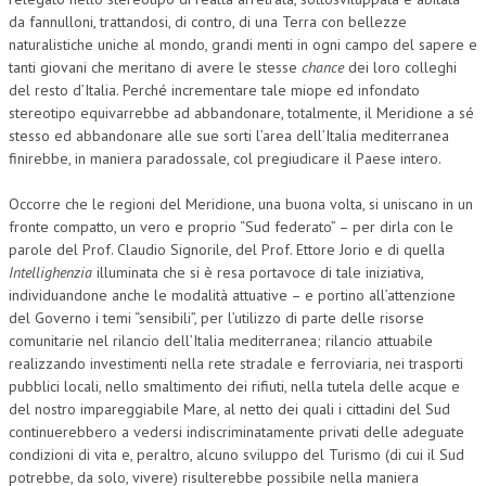
da fannulloni, trattandosi, di contro, di una Terra con bellezze
naturalistiche uniche al mondo, grandi menti in ogni campo del sapere e
tanti giovani che meritano di avere le stesse
chance
dei loro colleghi
del resto d’Italia. Perché incrementare tale miope ed infondato
stereotipo equivarrebbe ad abbandonare, totalmente, il Meridione a sé
stesso ed abbandonare alle sue sorti l’area dell’Italia mediterranea
finirebbe, in maniera paradossale, col pregiudicare il Paese intero.
Occorre che le regioni del Meridione, una buona volta, si uniscano in un
fronte compatto, un vero e proprio “Sud federato” – per dirla con le
parole del Prof. Claudio Signorile, del Prof. Ettore Jorio e di quella
Intellighenzia
illuminata che si è resa portavoce di tale iniziativa,
individuandone anche le modalità attuative – e portino all’attenzione
del Governo i temi “sensibili”, per l’utilizzo di parte delle risorse
comunitarie nel rilancio dell’Italia mediterranea; rilancio attuabile
realizzando investimenti nella rete stradale e ferroviaria, nei trasporti
pubblici locali, nello smaltimento dei rifiuti, nella tutela delle acque e
del nostro impareggiabile Mare, al netto dei quali i cittadini del Sud
continuerebbero a vedersi indiscriminatamente privati delle adeguate
condizioni di vita e, peraltro, alcuno sviluppo del Turismo (di cui il Sud
potrebbe, da solo, vivere) risulterebbe possibile nella maniera