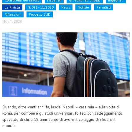
Consulenti del lavoro
Fiscalisti
Gli editoriali di E&D
Ingegneri
La Rivista
N. 091 - 11/2020
News
Notizie
Penalisti
NEWS
Riflessioni
Progetto SUD
Nov 1, 2020
ARCHIVIO EVENTI (FINO AL 2022)
CORSI ENTI TERZI
PUBBLICAZIONI
BOLLETTINO FINANZIAMENTI
TELEGRAM
DOCUMENTI
MANUALI E MONOGRAFIE
TESI DI LAUREA
Quando, oltre venti anni fa, lasciai Napoli – casa mia – alla volta di
Roma, per compiere gli studi universitari, lo feci con l’atteggiamento
MATERIALE DIDATTICO
spavaldo di chi, a 18 anni, sente di avere il coraggio di sfidare il
mondo.
INVITI E PROMOZIONI