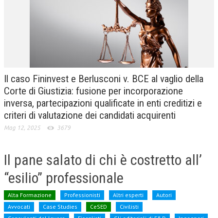
CRIMINOLOGIA TRIBUTARIA
CFC E PARADISI FISCALI
TRANSFER PRICING
PRASSI
Il caso Fininvest e Berlusconi v. BCE al vaglio della
AMMINISTRATIVA
Corte di Giustizia: fusione per incorporazione
inversa, partecipazioni qualificate in enti creditizi e
TRIBUTARIA
criteri di valutazione dei candidati acquirenti
GIURISPRUDENZA
Mag 12, 2025
3679
EUROPEA
Il pane salato di chi è costretto all’
COSTITUZIONALE
“esilio” professionale
CIVILE
TRIBUTARIA
Alta Formazione
Professionisti
Altri esperti
Autori
Avvocati
Case Studies
CeSED
Civilisti
PENALE