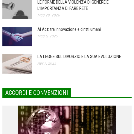
LE FORME DELLA VIOLENZA DI GENERE E
L’IMPORTANZA DI FARE RETE
COLLABORA CON NOI
Mag 28, 2026
ECONOMIA
AI Act: tra innovazione e diritti umani
CORPORATE SOCIAL RESPONSIBILITY
Mag 6, 2025
ECONOMIA DELL’ARTE
INTERNAZIONALIZZAZIONE
LA LEGGE SUL DIVORZIO E LA SUA EVOLUZIONE
Apr 7, 2025
HUMAN RESOURCES
RISORSE UMANE
MARKETING
ACCORDI E CONVENZIONI
TREASURY IN FINANCIAL SERVICES
RISK MANAGEMENT
SVILUPPO SOSTENIBILE
PERSONA E CITTÀ