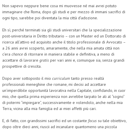
Non sapevo neppure bene cosa mi muovesse né mai avrei potuto
immaginare che Roma, dopo gli studi e per mezzo di immani sacrifici di
ogni tipo, sarebbe poi diventata la mia città d’adozione.
Eh sì, perché terminati sia gli studi universitari che la specializzazione
post-universitaria in Diritto tributario – con un Master ed un Dottorato di
ricerca all’attivo ed acquisito anche il titolo professionale di Avvocato –
a 26 anni avrei scoperto, amaramente, che nella mia amata città non
c’era
chance
di ritornare in maniera stabile e definitiva, a meno di
accettare di lavorare
gratis
per vari anni e, comunque sia, senza grandi
prospettive di crescita.
Dopo aver sottoposto il mio
curriculum
tanto presso realtà
professionali meneghine che romane, mi decisi ad accettare
un’imperdibile opportunità lavorativa nella Capitale, confidando, in cuor
mio, che quella prima esperienza non avrebbe tarpato le ali al “sogno”
di potermi “impiegare”, successivamente e volendolo, anche nella mia
Terra, vicina alla mia famiglia ed ai miei affetti più cari.
E, di fatto, con grandissimi sacrifici ed un costante
focus
su tale obiettivo,
dopo oltre dieci anni, riuscii ad incanalare quantomeno una piccola