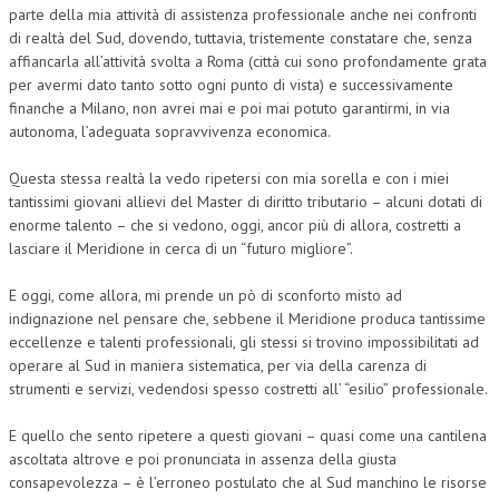
parte della mia attività di assistenza professionale anche nei confronti
di realtà del Sud, dovendo, tuttavia, tristemente constatare che, senza
affiancarla all’attività svolta a Roma (città cui sono profondamente grata
per avermi dato tanto sotto ogni punto di vista) e successivamente
finanche a Milano, non avrei mai e poi mai potuto garantirmi, in via
autonoma, l’adeguata sopravvivenza economica.
Questa stessa realtà la vedo ripetersi con mia sorella e con i miei
tantissimi giovani allievi del Master di diritto tributario – alcuni dotati di
enorme talento – che si vedono, oggi, ancor più di allora, costretti a
lasciare il Meridione in cerca di un “futuro migliore”.
E oggi, come allora, mi prende un pò di sconforto misto ad
indignazione nel pensare che, sebbene il Meridione produca tantissime
eccellenze e talenti professionali, gli stessi si trovino impossibilitati ad
operare al Sud in maniera sistematica, per via della carenza di
strumenti e servizi, vedendosi spesso costretti all’ “esilio” professionale.
E quello che sento ripetere a questi giovani – quasi come una cantilena
ascoltata altrove e poi pronunciata in assenza della giusta
consapevolezza – è l’erroneo postulato che al Sud manchino le risorse