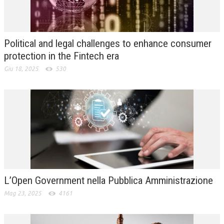
L’UMANISTA
DIRITTO
Political and legal challenges to enhance consumer
DIRITTO PENALE D’IMPRESA
protection in the Fintech era
Giu 18, 2025
530
DIRITTO DEL LAVORO
DIRITTO DEL WEB
DIRITTO DELLE IMPRESE IN CRISI
CRIMINOLOGIA E CRIMINALISTICA
SICUREZZA SUL LAVORO
FISCO
L’Open Government nella Pubblica Amministrazione
DIRITTO TRIBUTARIO
Mag 23, 2025
4161
FISCALITÀ INTERNAZIONALE
TAX RISK MANAGEMENT