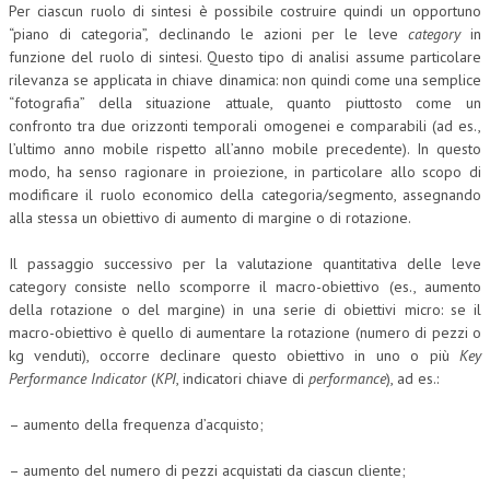
Per ciascun ruolo di sintesi è possibile costruire quindi un opportuno
CORSI CE.S.E.D.
“piano di categoria”, declinando le azioni per le leve
category
in
funzione del ruolo di sintesi. Questo tipo di analisi assume particolare
ARCHIVIO CORSI 2015
rilevanza se applicata in chiave dinamica: non quindi come una semplice
“fotografia” della situazione attuale, quanto piuttosto come un
DIVENTA SOCIO
confronto tra due orizzonti temporali omogenei e comparabili (ad es.,
l’ultimo anno mobile rispetto all’anno mobile precedente). In questo
BROCHURE CE.S.E.D.
modo, ha senso ragionare in proiezione, in particolare allo scopo di
modificare il ruolo economico della categoria/segmento, assegnando
LA RIVISTA
alla stessa un obiettivo di aumento di margine o di rotazione.
LA RIVISTA
Il passaggio successivo per la valutazione quantitativa delle leve
category consiste nello scomporre il macro-obiettivo (es., aumento
COMITATO SCIENTIFICO
della rotazione o del margine) in una serie di obiettivi micro: se il
COMITATO EDITORIALE
macro-obiettivo è quello di aumentare la rotazione (numero di pezzi o
kg venduti), occorre declinare questo obiettivo in uno o più
Key
REDAZIONE
Performance Indicator
(
KPI
, indicatori chiave di
performance
), ad es.:
PEER REVIEW
– aumento della frequenza d’acquisto;
CODICE ETICO
– aumento del numero di pezzi acquistati da ciascun cliente;
AUTORI