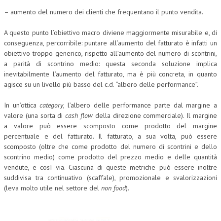
– aumento del numero dei clienti che frequentano il punto vendita.
COLLABORA CON NOI
A questo punto l’obiettivo macro diviene maggiormente misurabile e, di
ECONOMIA
conseguenza, percorribile: puntare all’aumento del fatturato è infatti un
obiettivo troppo generico, rispetto all’aumento del numero di scontrini,
CORPORATE SOCIAL RESPONSIBILITY
a parità di scontrino medio: questa seconda soluzione implica
ECONOMIA DELL’ARTE
inevitabilmente l’aumento del fatturato, ma è più concreta, in quanto
agisce su un livello più basso del c.d. “albero delle performance”.
INTERNAZIONALIZZAZIONE
In un’ottica
category
, l’albero delle performance parte dal margine a
HUMAN RESOURCES
valore (una sorta di
cash flow
della direzione commerciale). Il margine
a valore può essere scomposto come prodotto del margine
RISORSE UMANE
percentuale e del fatturato. Il fatturato, a sua volta, può essere
scomposto (oltre che come prodotto del numero di scontrini e dello
MARKETING
scontrino medio) come prodotto del prezzo medio e delle quantità
TREASURY IN FINANCIAL SERVICES
vendute, e così via. Ciascuna di queste metriche può essere inoltre
suddivisa tra continuativo (scaffale), promozionale e svalorizzazioni
RISK MANAGEMENT
(leva molto utile nel settore del
non food
).
SVILUPPO SOSTENIBILE
PERSONA E CITTÀ