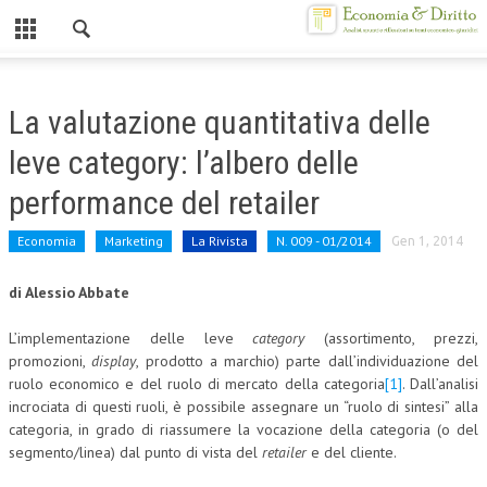
Chiuso
HOME
La valutazione quantitativa delle
CHI SIAMO
leve category: l’albero delle
MISSION
performance del retailer
CONTATTI
Economia
Marketing
La Rivista
N. 009 - 01/2014
Gen 1, 2014
CENTRO STUDI
di Alessio Abbate
ATTO COSTITUTIVO E STATUTO
L’implementazione delle leve
category
(assortimento, prezzi,
ORGANIZZAZIONE
promozioni,
display
, prodotto a marchio) parte dall’individuazione del
ruolo economico e del ruolo di mercato della categoria
[1]
. Dall’analisi
OBIETTIVI
incrociata di questi ruoli, è possibile assegnare un “ruolo di sintesi” alla
categoria, in grado di riassumere la vocazione della categoria (o del
DIREZIONE SCIENTIFICA
segmento/linea) dal punto di vista del
retailer
e del cliente.
ALTA FORMAZIONE