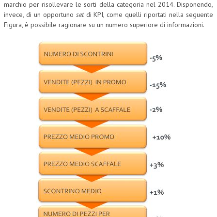
marchio per risollevare le sorti della categoria nel 2014. Disponendo,
invece, di un opportuno
set
di KPI, come quelli riportati nella seguente
CRIMINOLOGIA TRIBUTARIA
Figura, è possibile ragionare su un numero superiore di informazioni.
CFC E PARADISI FISCALI
TRANSFER PRICING
PRASSI
AMMINISTRATIVA
TRIBUTARIA
GIURISPRUDENZA
EUROPEA
COSTITUZIONALE
CIVILE
TRIBUTARIA
PENALE