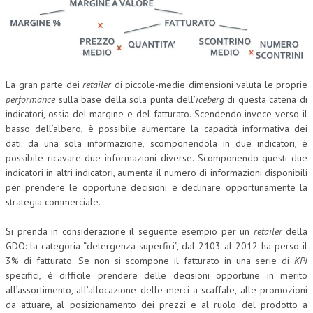
L’UMANISTA
DIRITTO
DIRITTO PENALE D’IMPRESA
La gran parte dei
retailer
di piccole-medie dimensioni valuta le proprie
performance
sulla base della sola punta dell’
iceberg
di questa catena di
DIRITTO DEL LAVORO
indicatori, ossia del margine e del fatturato. Scendendo invece verso il
DIRITTO DEL WEB
basso dell’albero, è possibile aumentare la capacità informativa dei
dati: da una sola informazione, scomponendola in due indicatori, è
DIRITTO DELLE IMPRESE IN CRISI
possibile ricavare due informazioni diverse. Scomponendo questi due
indicatori in altri indicatori, aumenta il numero di informazioni disponibili
CRIMINOLOGIA E CRIMINALISTICA
per prendere le opportune decisioni e declinare opportunamente la
strategia commerciale.
SICUREZZA SUL LAVORO
FISCO
Si prenda in considerazione il seguente esempio per un
retailer
della
GDO: la categoria “detergenza superfici”, dal 2103 al 2012 ha perso il
DIRITTO TRIBUTARIO
3% di fatturato. Se non si scompone il fatturato in una serie di
KPI
specifici, è difficile prendere delle decisioni opportune in merito
FISCALITÀ INTERNAZIONALE
all’assortimento, all’allocazione delle merci a scaffale, alle promozioni
da attuare, al posizionamento dei prezzi e al ruolo del prodotto a
TAX RISK MANAGEMENT