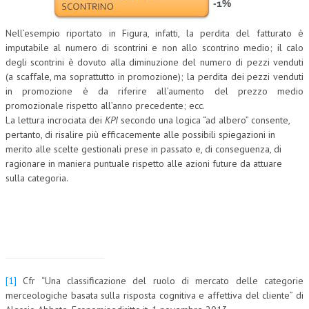
NEWS
Nell’esempio riportato in Figura, infatti, la perdita del fatturato è
imputabile al numero di scontrini e non allo scontrino medio; il calo
ARCHIVIO EVENTI (FINO AL 2022)
degli scontrini è dovuto alla diminuzione del numero di pezzi venduti
(a scaffale, ma soprattutto in promozione); la perdita dei pezzi venduti
CORSI ENTI TERZI
in promozione è da riferire all’aumento del prezzo medio
PUBBLICAZIONI
promozionale rispetto all’anno precedente; ecc.
La lettura incrociata dei
KPI
secondo una logica “ad albero” consente,
BOLLETTINO FINANZIAMENTI
pertanto, di risalire più efficacemente alle possibili spiegazioni in
merito alle scelte gestionali prese in passato e, di conseguenza, di
TELEGRAM
ragionare in maniera puntuale rispetto alle azioni future da attuare
sulla categoria.
DOCUMENTI
MANUALI E MONOGRAFIE
TESI DI LAUREA
MATERIALE DIDATTICO
[1]
Cfr “Una classificazione del ruolo di mercato delle categorie
merceologiche basata sulla risposta cognitiva e affettiva del cliente” di
INVITI E PROMOZIONI