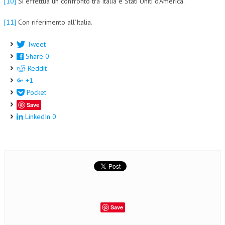
[10]
Si effettua un confronto tra Italia e Stati Uniti d’America.
[11]
Con riferimento all’Italia.
Tweet
Share
0
Reddit
+1
Pocket
Save
LinkedIn
0
Save