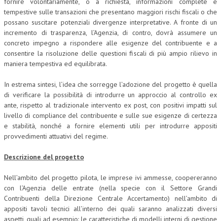
fornire volontariamente, o a richiesta, informazioni complete e
tempestive sulle transazioni che presentano maggiori rischi fiscali o che
possano suscitare potenziali divergenze interpretative. A fronte di un
incremento di trasparenza, l’Agenzia, di contro, dovrà assumere un
concreto impegno a rispondere alle esigenze del contribuente e a
consentire la risoluzione delle questioni fiscali di più ampio rilievo in
maniera tempestiva ed equilibrata.
In estrema sintesi, l’idea che sorregge l’adozione del progetto è quella
di verificare la possibilità di introdurre un approccio al controllo ex
ante, rispetto al tradizionale intervento ex post, con positivi impatti sul
livello di compliance del contribuente e sulle sue esigenze di certezza
e stabilità, nonché a fornire elementi utili per introdurre appositi
provvedimenti attuativi del regime.
Descrizione del progetto
Nell’ambito del progetto pilota, le imprese ivi ammesse, coopereranno
con l’Agenzia delle entrate (nella specie con il Settore Grandi
Contribuenti della Direzione Centrale Accertamento) nell’ambito di
appositi tavoli tecnici all’interno dei quali saranno analizzati diversi
aspetti, quali ad esempio: le caratteristiche di modelli interni di gestione