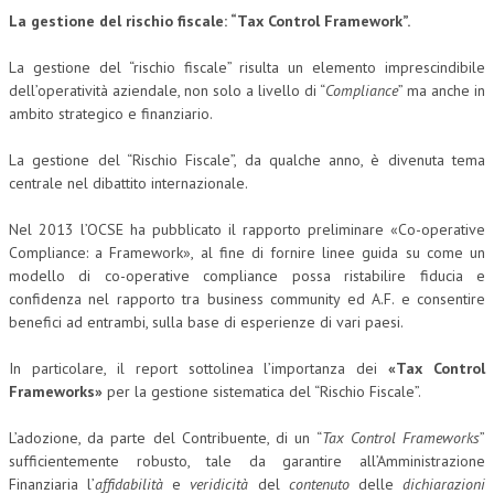
La gestione del rischio fiscale: “Tax Control Framework”.
CRIMINOLOGIA TRIBUTARIA
La gestione del “rischio fiscale” risulta un elemento imprescindibile
CFC E PARADISI FISCALI
dell’operatività aziendale, non solo a livello di “
Compliance
” ma anche in
ambito strategico e finanziario.
TRANSFER PRICING
PRASSI
La gestione del “Rischio Fiscale”, da qualche anno, è divenuta tema
centrale nel dibattito internazionale.
AMMINISTRATIVA
Nel 2013 l’OCSE ha pubblicato il rapporto preliminare «Co-operative
TRIBUTARIA
Compliance: a Framework», al fine di fornire linee guida su come un
modello di co-operative compliance possa ristabilire fiducia e
GIURISPRUDENZA
confidenza nel rapporto tra business community ed A.F. e consentire
EUROPEA
benefici ad entrambi, sulla base di esperienze di vari paesi.
COSTITUZIONALE
In particolare, il report sottolinea l’importanza dei
«Tax Control
Frameworks»
per la gestione sistematica del “Rischio Fiscale”.
CIVILE
L’adozione, da parte del Contribuente, di un “
Tax Control Frameworks
”
TRIBUTARIA
sufficientemente robusto, tale da garantire all’Amministrazione
PENALE
Finanziaria l’
affidabilità
e
veridicità
del
contenuto
delle
dichiarazioni