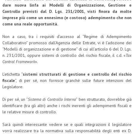
dare nuova linfa ai Modelli di Organizzazione, Gestione e
Controllo previsti dal D. Lgs. 231/2001
, visti finora da molte
imprese più come un ennesimo (e costoso) adempimento che non
come una reale opportunità
.
Non a caso, tra i requisiti d’accesso al “Regime di Adempimento
Collaborativo” promosso dall’Agenzia delle Entrate, vi è l’adozione dei
“Modelli di organizzazione e di gestione” di cui all’articolo 6 del D. Lgs.
n. 231/2001, oppure sistemi di controllo del rischio fiscale, il c.d. «
Tax
Control Framework
».
L’etichetta “
sistemi strutturati di gestione e controllo del rischio
fiscale
“, di per sé, non fornisce granché sulle future intenzioni del
Legislatore.
Di per sé, un “
Sistema di Controllo Interno
” ben strutturato, dovrebbe già
identificare (tra gli altri) anche i rischi inerenti gli adempimenti fiscali e
le relative misure di controllo.
Sarà quindi interessante vedere se e quali integrazioni il legislatore
vorrà realizzare tra la normativa sulla responsabilità degli enti ex D.