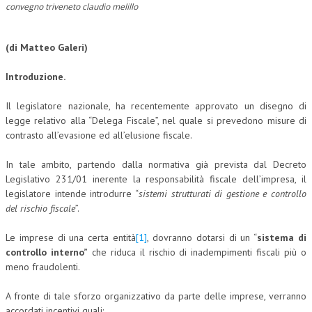
convegno triveneto claudio melillo
CORSI CE.S.E.D.
ARCHIVIO CORSI 2015
(di Matteo Galeri)
DIVENTA SOCIO
Introduzione.
BROCHURE CE.S.E.D.
Il legislatore nazionale, ha recentemente approvato un disegno di
legge relativo alla “Delega Fiscale”, nel quale si prevedono misure di
LA RIVISTA
contrasto all’evasione ed all’elusione fiscale.
LA RIVISTA
In tale ambito, partendo dalla normativa già prevista dal Decreto
Legislativo 231/01 inerente la responsabilità fiscale dell’impresa, il
COMITATO SCIENTIFICO
legislatore intende introdurre “
sistemi strutturati di gestione e controllo
del rischio fiscale
”.
COMITATO EDITORIALE
REDAZIONE
Le imprese di una certa entità
[1]
, dovranno dotarsi di un “
sistema di
controllo interno”
che riduca il rischio di inadempimenti fiscali più o
PEER REVIEW
meno fraudolenti.
CODICE ETICO
A fronte di tale sforzo organizzativo da parte delle imprese, verranno
accordati incentivi quali:
AUTORI