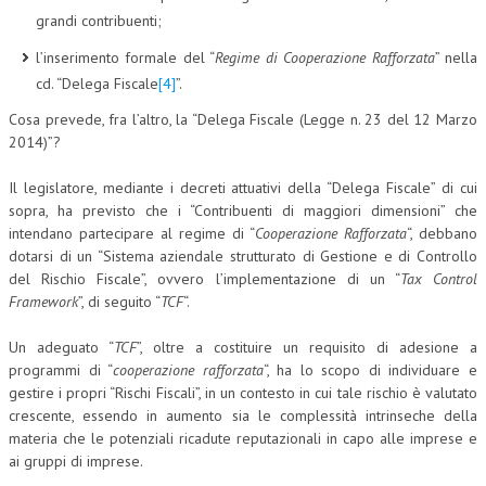
grandi contribuenti;
L’UMANISTA
l’inserimento formale del “
Regime di Cooperazione Rafforzata
” nella
DIRITTO
cd. “Delega Fiscale
[4]
”.
DIRITTO PENALE D’IMPRESA
Cosa prevede, fra l’altro, la “Delega Fiscale (Legge n. 23 del 12 Marzo
2014)”?
DIRITTO DEL LAVORO
Il legislatore, mediante i decreti attuativi della “Delega Fiscale” di cui
DIRITTO DEL WEB
sopra, ha previsto che i “Contribuenti di maggiori dimensioni” che
intendano partecipare al regime di “
Cooperazione Rafforzata
“, debbano
DIRITTO DELLE IMPRESE IN CRISI
dotarsi di un “Sistema aziendale strutturato di Gestione e di Controllo
CRIMINOLOGIA E CRIMINALISTICA
del Rischio Fiscale”, ovvero l’implementazione di un “
Tax Control
Framework
”, di seguito “
TCF
“.
SICUREZZA SUL LAVORO
Un adeguato “
TCF
”, oltre a costituire un requisito di adesione a
FISCO
programmi di “
cooperazione rafforzata
“, ha lo scopo di individuare e
gestire i propri “Rischi Fiscali”, in un contesto in cui tale rischio è valutato
DIRITTO TRIBUTARIO
crescente, essendo in aumento sia le complessità intrinseche della
materia che le potenziali ricadute reputazionali in capo alle imprese e
FISCALITÀ INTERNAZIONALE
ai gruppi di imprese.
TAX RISK MANAGEMENT