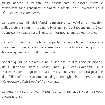
fiscali
, nonché la volontà del contribuente di essere
aperto
e
NEWS
trasparente
, sono considerati elementi essenziali per il successo della
“
Co – operative compliance
”.
ARCHIVIO EVENTI (FINO AL 2022)
Le esperienze di altri Paesi dimostrano la validità di relazioni
CORSI ENTI TERZI
collaborative tra Amministrazione Finanziaria e Contribuenti, nonché con
i Consulenti Fiscali, atteso il ruolo di intermediazione da essi svolto.
PUBBLICAZIONI
La costruzione di un migliore rapporto tra le parti contribuisce alla
BOLLETTINO FINANZIAMENTI
creazione di un quadro ordinamentale più affidabile, in grado di
favorire gli investimenti delle imprese.
TELEGRAM
Appare quindi utile favorire nelle imprese la diffusione di modelli
DOCUMENTI
della funzione fiscale basati non più esclusivamente sulla
“minimizzazione degli oneri fiscali”, ma su una vera e propria gestione
MANUALI E MONOGRAFIE
del “Rischio” di assolvimento degli obblighi fiscali, ovvero una
“
Cooperazione Collaborativa
” fra i vari attori.
TESI DI LAUREA
Le Autorità Fiscali di vari Paesi (tra cui i principali Paesi europei,
MATERIALE DIDATTICO
anglosassoni e
INVITI E PROMOZIONI