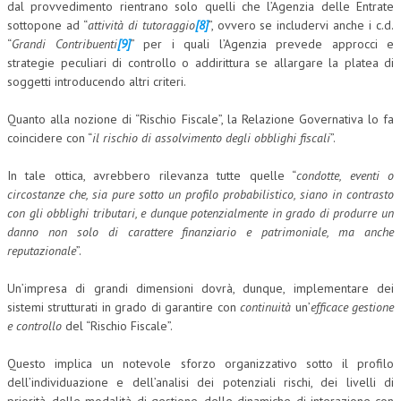
dal provvedimento rientrano solo quelli che l’Agenzia delle Entrate
sottopone ad “
attività di tutoraggio
[8]
”, ovvero se includervi anche i c.d.
“
Grandi Contribuenti
[9]
” per i quali l’Agenzia prevede approcci e
strategie peculiari di controllo o addirittura se allargare la platea di
soggetti introducendo altri criteri.
Quanto alla nozione di “Rischio Fiscale”, la Relazione Governativa lo fa
coincidere con “
il rischio di assolvimento degli obblighi fiscali
”.
In tale ottica, avrebbero rilevanza tutte quelle “
condotte, eventi o
circostanze che, sia pure sotto un profilo probabilistico, siano in contrasto
con gli obblighi tributari, e dunque potenzialmente in grado di produrre un
danno non solo di carattere finanziario e patrimoniale, ma anche
reputazionale
”.
Un’impresa di grandi dimensioni dovrà, dunque, implementare dei
sistemi strutturati in grado di garantire con
continuità
un’
efficace gestione
e controllo
del “Rischio Fiscale”.
Questo implica un notevole sforzo organizzativo sotto il profilo
dell’individuazione e dell’analisi dei potenziali rischi, dei livelli di
priorità, delle modalità di gestione, delle dinamiche di interazione con