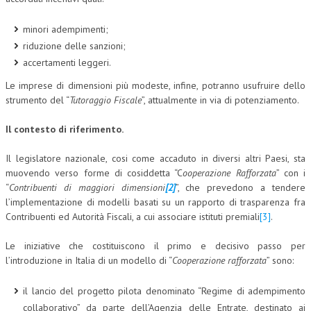
COLLABORA CON NOI
minori adempimenti;
riduzione delle sanzioni;
ECONOMIA
accertamenti leggeri.
CORPORATE SOCIAL RESPONSIBILITY
Le imprese di dimensioni più modeste, infine, potranno usufruire dello
strumento del “
Tutoraggio Fiscale
”, attualmente in via di potenziamento.
ECONOMIA DELL’ARTE
Il contesto di riferimento.
INTERNAZIONALIZZAZIONE
HUMAN RESOURCES
Il legislatore nazionale, cosi come accaduto in diversi altri Paesi, sta
muovendo verso forme di cosiddetta “C
ooperazione Rafforzata
” con i
RISORSE UMANE
“
Contribuenti di maggiori dimensioni
[2]
”, che prevedono a tendere
l’implementazione di modelli basati su un rapporto di trasparenza fra
MARKETING
Contribuenti ed Autorità Fiscali, a cui associare istituti premiali
[3]
.
TREASURY IN FINANCIAL SERVICES
Le iniziative che costituiscono il primo e decisivo passo per
RISK MANAGEMENT
l’introduzione in Italia di un modello di “
Cooperazione rafforzata
” sono:
SVILUPPO SOSTENIBILE
il lancio del progetto pilota denominato “Regime di adempimento
collaborativo” da parte dell’Agenzia delle Entrate, destinato ai
PERSONA E CITTÀ