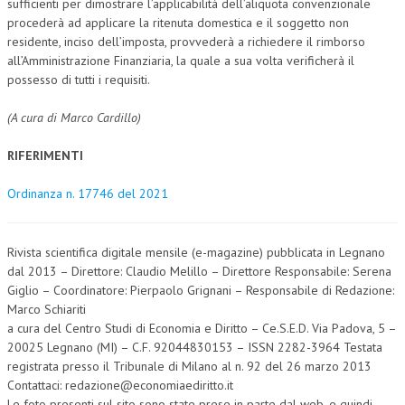
sufficienti per dimostrare l’applicabilità dell’aliquota convenzionale
procederà ad applicare la ritenuta domestica e il soggetto non
residente, inciso dell’imposta, provvederà a richiedere il rimborso
all’Amministrazione Finanziaria, la quale a sua volta verificherà il
possesso di tutti i requisiti.
(A cura di Marco Cardillo)
RIFERIMENTI
Ordinanza n. 17746 del 2021
Rivista scientifica digitale mensile (e-magazine) pubblicata in Legnano
dal 2013 – Direttore: Claudio Melillo – Direttore Responsabile: Serena
Giglio – Coordinatore: Pierpaolo Grignani – Responsabile di Redazione:
Marco Schiariti
a cura del Centro Studi di Economia e Diritto – Ce.S.E.D. Via Padova, 5 –
20025 Legnano (MI) – C.F. 92044830153 – ISSN 2282-3964 Testata
registrata presso il Tribunale di Milano al n. 92 del 26 marzo 2013
Contattaci: redazione@economiaediritto.it
Le foto presenti sul sito sono state prese in parte dal web, e quindi