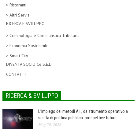
> Ristoranti
CORSI CE.S.E.D.
> Altri Servizi
ARCHIVIO CORSI 2015
RICERCA E SVILUPPO
DIVENTA SOCIO
> Criminologia e Criminalistica Tributaria
BROCHURE CE.S.E.D.
> Economia Sostenibile
> Smart City
LA RIVISTA
DIVENTA SOCIO Ce.S.E.D.
LA RIVISTA
CONTATTI
COMITATO SCIENTIFICO
COMITATO EDITORIALE
RICERCA & SVILUPPO
REDAZIONE
L’impiego dei metodi A.I., da strumento operativo a
PEER REVIEW
scelta di politica pubblica: prospettive future
Mag 28, 2026
CODICE ETICO
AUTORI