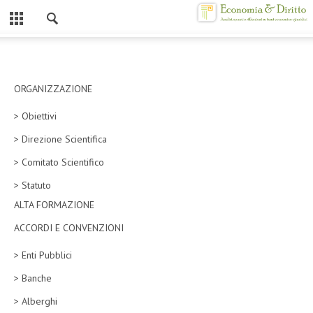
Chiuso
HOME
CHI SIAMO
ORGANIZZAZIONE
> Obiettivi
MISSION
> Direzione Scientifica
CONTATTI
> Comitato Scientifico
CENTRO STUDI
> Statuto
ALTA FORMAZIONE
ATTO COSTITUTIVO E STATUTO
ACCORDI E CONVENZIONI
ORGANIZZAZIONE
> Enti Pubblici
OBIETTIVI
> Banche
DIREZIONE SCIENTIFICA
> Alberghi
ALTA FORMAZIONE