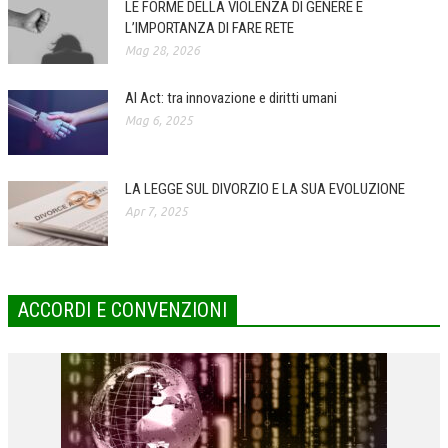
LE FORME DELLA VIOLENZA DI GENERE E
L’IMPORTANZA DI FARE RETE
COLLABORA CON NOI
Mag 28, 2026
ECONOMIA
AI Act: tra innovazione e diritti umani
CORPORATE SOCIAL RESPONSIBILITY
Mag 6, 2025
ECONOMIA DELL’ARTE
INTERNAZIONALIZZAZIONE
LA LEGGE SUL DIVORZIO E LA SUA EVOLUZIONE
Apr 7, 2025
HUMAN RESOURCES
RISORSE UMANE
MARKETING
ACCORDI E CONVENZIONI
TREASURY IN FINANCIAL SERVICES
RISK MANAGEMENT
SVILUPPO SOSTENIBILE
PERSONA E CITTÀ