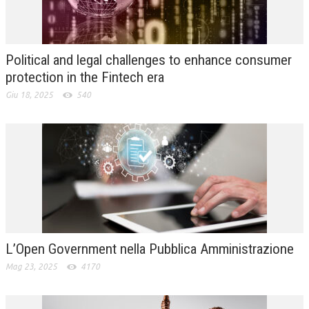
L’UMANISTA
DIRITTO
Political and legal challenges to enhance consumer
DIRITTO PENALE D’IMPRESA
protection in the Fintech era
Giu 18, 2025
540
DIRITTO DEL LAVORO
DIRITTO DEL WEB
DIRITTO DELLE IMPRESE IN CRISI
CRIMINOLOGIA E CRIMINALISTICA
SICUREZZA SUL LAVORO
FISCO
L’Open Government nella Pubblica Amministrazione
DIRITTO TRIBUTARIO
Mag 23, 2025
4170
FISCALITÀ INTERNAZIONALE
TAX RISK MANAGEMENT