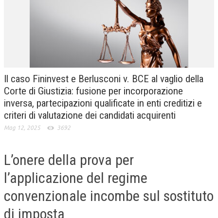
CRIMINOLOGIA TRIBUTARIA
CFC E PARADISI FISCALI
TRANSFER PRICING
PRASSI
Il caso Fininvest e Berlusconi v. BCE al vaglio della
AMMINISTRATIVA
Corte di Giustizia: fusione per incorporazione
inversa, partecipazioni qualificate in enti creditizi e
TRIBUTARIA
criteri di valutazione dei candidati acquirenti
GIURISPRUDENZA
Mag 12, 2025
3692
EUROPEA
L’onere della prova per
COSTITUZIONALE
l’applicazione del regime
CIVILE
convenzionale incombe sul sostituto
TRIBUTARIA
di imposta
PENALE