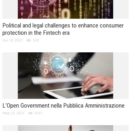
L’UMANISTA
DIRITTO
Political and legal challenges to enhance consumer
DIRITTO PENALE D’IMPRESA
protection in the Fintech era
Giu 18, 2025
530
DIRITTO DEL LAVORO
DIRITTO DEL WEB
DIRITTO DELLE IMPRESE IN CRISI
CRIMINOLOGIA E CRIMINALISTICA
SICUREZZA SUL LAVORO
FISCO
L’Open Government nella Pubblica Amministrazione
DIRITTO TRIBUTARIO
Mag 23, 2025
4161
FISCALITÀ INTERNAZIONALE
TAX RISK MANAGEMENT