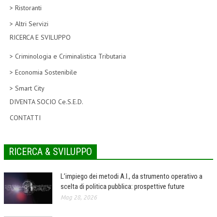
> Ristoranti
CORSI CE.S.E.D.
> Altri Servizi
ARCHIVIO CORSI 2015
RICERCA E SVILUPPO
DIVENTA SOCIO
> Criminologia e Criminalistica Tributaria
BROCHURE CE.S.E.D.
> Economia Sostenibile
> Smart City
LA RIVISTA
DIVENTA SOCIO Ce.S.E.D.
LA RIVISTA
CONTATTI
COMITATO SCIENTIFICO
COMITATO EDITORIALE
RICERCA & SVILUPPO
REDAZIONE
L’impiego dei metodi A.I., da strumento operativo a
PEER REVIEW
scelta di politica pubblica: prospettive future
Mag 28, 2026
CODICE ETICO
AUTORI