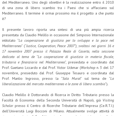
del Mediterraneo. Uno degli obiettivi è la realizzazione entro il 2010
di una zona di libero scambio tra i Paesi che si affacciano sul
Mediterraneo. Il termine è ormai prossimo ma il progetto a che punto
è?
Il presente lavoro riporta una sintesi di una più ampia ricerca
presentata da Claudio Melillo in occasione del Simposio Internazionale
intitolato “
La cooperazione di giustizia per lo sviluppo e la pace nel
Mediterraneo
” (“
Justice, Cooperation, Peace 2007”), svoltosi nei giorni 16 e
17 novembre 2007 presso il Palazzo Reale di Caserta, nella sessione
dedicata al tema de “La cooperazione di giustizia in materia fiscale,
tributaria e finanziaria nel Mediterraneo
”, presieduta e coordinato dal
Prof. Gaetano Liccardo e dal Prof. Victor Uckmar (
Workshop
n. 3 del 17
novembre, presieduto dal Prof. Giuseppe Tesauro e coordinata dal
Prof. Manlio Ingrosso, presso la “
Sala Murat
” sul tema de “
La
liberalizzazione del mercato mediterraneo e le zone di libero scambio
”)
.
Claudio Melillo è Dottorando di Ricerca in Diritto Tributario presso la
Facoltà di Economia della Seconda Università di Napoli, già
Visiting
Scholar
presso il Centro di Ricerche Tributarie dell’Impresa (Ce.R.T.I.)
dell’Università Luigi Bocconi di Milano. Attualmente svolge attività di