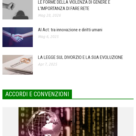
LE FORME DELLA VIOLENZA DI GENERE E
L’IMPORTANZA DI FARE RETE
COLLABORA CON NOI
Mag 28, 2026
ECONOMIA
AI Act: tra innovazione e diritti umani
CORPORATE SOCIAL RESPONSIBILITY
Mag 6, 2025
ECONOMIA DELL’ARTE
INTERNAZIONALIZZAZIONE
LA LEGGE SUL DIVORZIO E LA SUA EVOLUZIONE
Apr 7, 2025
HUMAN RESOURCES
RISORSE UMANE
MARKETING
ACCORDI E CONVENZIONI
TREASURY IN FINANCIAL SERVICES
RISK MANAGEMENT
SVILUPPO SOSTENIBILE
PERSONA E CITTÀ