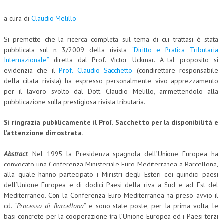
NEWS
a cura di
Claudio Melillo
ARCHIVIO EVENTI (FINO AL 2022)
Si premette che la ricerca completa sul tema di cui trattasi è stata
pubblicata sul n. 3/2009 della rivista
“Diritto e Pratica Tributaria
CORSI ENTI TERZI
Internazionale”
diretta dal Prof. Victor Uckmar. A tal proposito si
evidenzia che il
Prof. Claudio Sacchetto
(condirettore responsabile
PUBBLICAZIONI
della citata rivista) ha espresso personalmente vivo apprezzamento
per il lavoro svolto dal Dott. Claudio Melillo, ammettendolo alla
BOLLETTINO FINANZIAMENTI
pubblicazione sulla prestigiosa rivista tributaria.
TELEGRAM
Si ringrazia pubblicamente il Prof. Sacchetto per la disponibilità e
l’attenzione dimostrata.
DOCUMENTI
Abstract
: Nel 1995 la Presidenza spagnola dell’Unione Europea ha
MANUALI E MONOGRAFIE
convocato una Conferenza Ministeriale Euro-Mediterranea a Barcellona,
alla quale hanno partecipato i Ministri degli Esteri dei quindici paesi
TESI DI LAUREA
dell’Unione Europea e di dodici Paesi della riva a Sud e ad Est del
Mediterraneo
. Con la Conferenza Euro-Mediterranea ha preso avvio il
MATERIALE DIDATTICO
cd. “
Processo di Barcellona
” e sono state poste, per la prima volta, le
INVITI E PROMOZIONI
basi concrete per la cooperazione tra l’Unione Europea ed i Paesi terzi