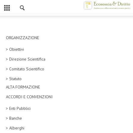
Chiuso
HOME
CHI SIAMO
ORGANIZZAZIONE
> Obiettivi
MISSION
> Direzione Scientifica
CONTATTI
> Comitato Scientifico
CENTRO STUDI
> Statuto
ALTA FORMAZIONE
ATTO COSTITUTIVO E STATUTO
ACCORDI E CONVENZIONI
ORGANIZZAZIONE
> Enti Pubblici
OBIETTIVI
> Banche
DIREZIONE SCIENTIFICA
> Alberghi
ALTA FORMAZIONE