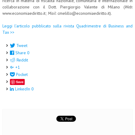
ricerca in materia di fiscalità nazionale, comunitaria e internazionale in
collaborazione con il Dott. Piergiorgio Valente di Milano (
Web
:
www.economiaediritto.it;
Mail
: cmelillo@economiaediritto.it).
Leggi l’articolo pubblicato sulla rivista Quadrimestre di Business and
Tax >>
Tweet
Share
0
Reddit
+1
Pocket
Save
LinkedIn
0