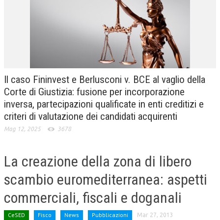
CRIMINOLOGIA TRIBUTARIA
CFC E PARADISI FISCALI
TRANSFER PRICING
PRASSI
Il caso Fininvest e Berlusconi v. BCE al vaglio della
AMMINISTRATIVA
Corte di Giustizia: fusione per incorporazione
inversa, partecipazioni qualificate in enti creditizi e
TRIBUTARIA
criteri di valutazione dei candidati acquirenti
GIURISPRUDENZA
Mag 12, 2025
3678
EUROPEA
La creazione della zona di libero
COSTITUZIONALE
scambio euromediterranea: aspetti
CIVILE
commerciali, fiscali e doganali
TRIBUTARIA
PENALE
CeSED
Fisco
News
Pubblicazioni
Mar 27, 2013