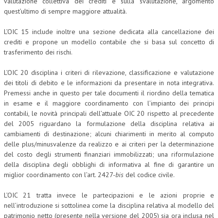
valutazione collettiva dei crediti e sulla svalutazione, argomento
quest’ultimo di sempre maggiore attualità.
COLLABORA CON NOI
L’OIC 15 include inoltre una sezione dedicata alla cancellazione dei
ECONOMIA
crediti e propone un modello contabile che si basa sul concetto di
trasferimento dei rischi.
CORPORATE SOCIAL RESPONSIBILITY
ECONOMIA DELL’ARTE
L’OIC 20 disciplina i criteri di rilevazione, classificazione e valutazione
dei titoli di debito e le informazioni da presentare in nota integrativa.
INTERNAZIONALIZZAZIONE
Premessi anche in questo per tale documenti il riordino della tematica
in esame e il maggiore coordinamento con l’impianto dei principi
HUMAN RESOURCES
contabili, le novità principali dell’attuale OIC 20 rispetto al precedente
del 2005 riguardano la formulazione della disciplina relativa ai
RISORSE UMANE
cambiamenti di destinazione; alcuni chiarimenti in merito al computo
delle plus/minusvalenze da realizzo e ai criteri per la determinazione
MARKETING
del costo degli strumenti finanziari immobilizzati; una riformulazione
TREASURY IN FINANCIAL SERVICES
della disciplina degli obblighi di informativa al fine di garantire un
miglior coordinamento con l’art. 2427-
bis
del codice civile.
RISK MANAGEMENT
L’OIC 21 tratta invece le partecipazioni e le azioni proprie e
SVILUPPO SOSTENIBILE
nell’introduzione si sottolinea come la disciplina relativa al modello del
patrimonio netto (presente nella versione del 2005) sia ora inclusa nel
PERSONA E CITTÀ