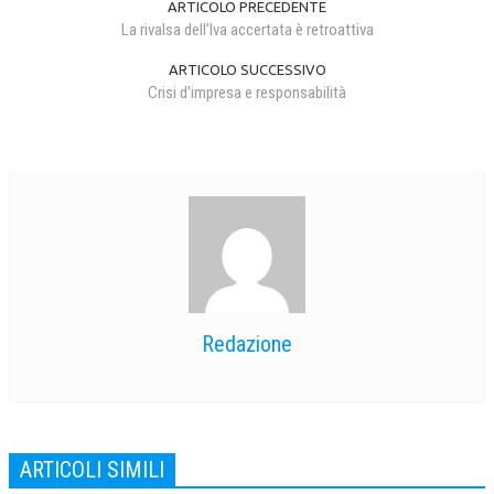
ARTICOLO PRECEDENTE
La rivalsa dell’Iva accertata è retroattiva
NEWS
ARTICOLO SUCCESSIVO
ARCHIVIO EVENTI (FINO AL 2022)
Crisi d'impresa e responsabilità
CORSI ENTI TERZI
PUBBLICAZIONI
BOLLETTINO FINANZIAMENTI
TELEGRAM
DOCUMENTI
Redazione
MANUALI E MONOGRAFIE
TESI DI LAUREA
MATERIALE DIDATTICO
ARTICOLI SIMILI
INVITI E PROMOZIONI