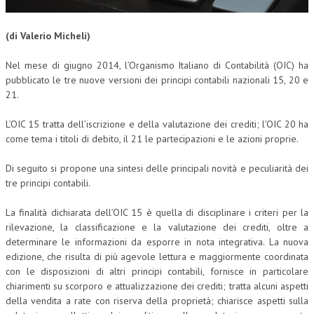
CORSI CE.S.E.D.
(di Valerio Micheli)
ARCHIVIO CORSI 2015
Nel mese di giugno 2014, l’Organismo Italiano di Contabilità (OIC) ha
DIVENTA SOCIO
pubblicato le tre nuove versioni dei principi contabili nazionali 15, 20 e
21.
BROCHURE CE.S.E.D.
L’OIC 15 tratta dell’iscrizione e della valutazione dei crediti; l’OIC 20 ha
LA RIVISTA
come tema i titoli di debito, il 21 le partecipazioni e le azioni proprie.
LA RIVISTA
Di seguito si propone una sintesi delle principali novità e peculiarità dei
tre principi contabili.
COMITATO SCIENTIFICO
COMITATO EDITORIALE
La finalità dichiarata dell’OIC 15 è quella di disciplinare i criteri per la
rilevazione, la classificazione e la valutazione dei crediti, oltre a
REDAZIONE
determinare le informazioni da esporre in nota integrativa. La nuova
edizione, che risulta di più agevole lettura e maggiormente coordinata
PEER REVIEW
con le disposizioni di altri principi contabili, fornisce in particolare
chiarimenti su scorporo e attualizzazione dei crediti; tratta alcuni aspetti
CODICE ETICO
della vendita a rate con riserva della proprietà; chiarisce aspetti sulla
AUTORI