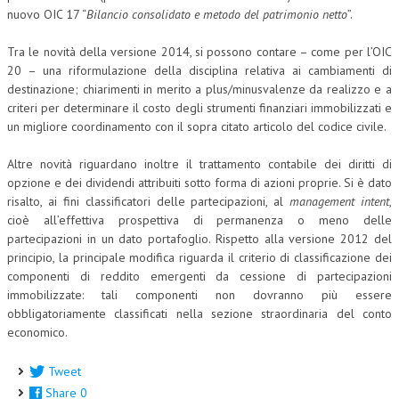
nuovo OIC 17 “
Bilancio consolidato e metodo del patrimonio netto
”.
L’UMANISTA
Tra le novità della versione 2014, si possono contare – come per l’OIC
DIRITTO
20 – una riformulazione della disciplina relativa ai cambiamenti di
destinazione; chiarimenti in merito a plus/minusvalenze da realizzo e a
DIRITTO PENALE D’IMPRESA
criteri per determinare il costo degli strumenti finanziari immobilizzati e
un migliore coordinamento con il sopra citato articolo del codice civile.
DIRITTO DEL LAVORO
DIRITTO DEL WEB
Altre novità riguardano inoltre il trattamento contabile dei diritti di
opzione e dei dividendi attribuiti sotto forma di azioni proprie. Si è dato
DIRITTO DELLE IMPRESE IN CRISI
risalto, ai fini classificatori delle partecipazioni, al
management intent
,
cioè all’effettiva prospettiva di permanenza o meno delle
CRIMINOLOGIA E CRIMINALISTICA
partecipazioni in un dato portafoglio. Rispetto alla versione 2012 del
principio, la principale modifica riguarda il criterio di classificazione dei
SICUREZZA SUL LAVORO
componenti di reddito emergenti da cessione di partecipazioni
FISCO
immobilizzate: tali componenti non dovranno più essere
obbligatoriamente classificati nella sezione straordinaria del conto
DIRITTO TRIBUTARIO
economico.
FISCALITÀ INTERNAZIONALE
Tweet
TAX RISK MANAGEMENT
Share
0