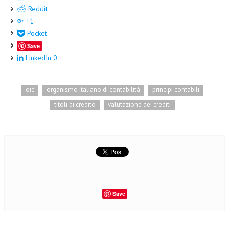
Reddit
CRIMINOLOGIA TRIBUTARIA
+1
Pocket
CFC E PARADISI FISCALI
Save
TRANSFER PRICING
LinkedIn
0
PRASSI
oic
organismo italiano di contabilità
principi contabili
AMMINISTRATIVA
titoli di credito
valutazione dei crediti
TRIBUTARIA
GIURISPRUDENZA
EUROPEA
COSTITUZIONALE
CIVILE
Save
TRIBUTARIA
PENALE