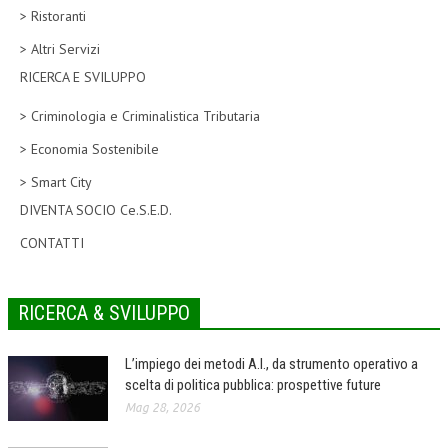
> Ristoranti
CORSI CE.S.E.D.
> Altri Servizi
ARCHIVIO CORSI 2015
RICERCA E SVILUPPO
DIVENTA SOCIO
> Criminologia e Criminalistica Tributaria
BROCHURE CE.S.E.D.
> Economia Sostenibile
> Smart City
LA RIVISTA
DIVENTA SOCIO Ce.S.E.D.
LA RIVISTA
CONTATTI
COMITATO SCIENTIFICO
COMITATO EDITORIALE
RICERCA & SVILUPPO
REDAZIONE
L’impiego dei metodi A.I., da strumento operativo a
PEER REVIEW
scelta di politica pubblica: prospettive future
Mag 28, 2026
CODICE ETICO
AUTORI