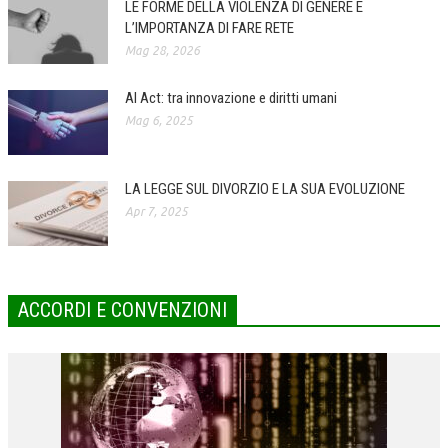
LE FORME DELLA VIOLENZA DI GENERE E
L’IMPORTANZA DI FARE RETE
COLLABORA CON NOI
Mag 28, 2026
ECONOMIA
AI Act: tra innovazione e diritti umani
CORPORATE SOCIAL RESPONSIBILITY
Mag 6, 2025
ECONOMIA DELL’ARTE
INTERNAZIONALIZZAZIONE
LA LEGGE SUL DIVORZIO E LA SUA EVOLUZIONE
Apr 7, 2025
HUMAN RESOURCES
RISORSE UMANE
MARKETING
ACCORDI E CONVENZIONI
TREASURY IN FINANCIAL SERVICES
RISK MANAGEMENT
SVILUPPO SOSTENIBILE
PERSONA E CITTÀ