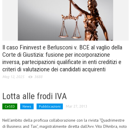
CRIMINOLOGIA TRIBUTARIA
CFC E PARADISI FISCALI
TRANSFER PRICING
PRASSI
Il caso Fininvest e Berlusconi v. BCE al vaglio della
AMMINISTRATIVA
Corte di Giustizia: fusione per incorporazione
inversa, partecipazioni qualificate in enti creditizi e
TRIBUTARIA
criteri di valutazione dei candidati acquirenti
GIURISPRUDENZA
Mag 12, 2025
3688
EUROPEA
Lotta alle frodi IVA
COSTITUZIONALE
CIVILE
CeSED
News
Pubblicazioni
Mar 27, 2013
TRIBUTARIA
Nell’ambito della proficua collaborazione con la rivista “Quadrimestre
di Business and Tax”, magistralmente diretta dall’Avv. Vito D’Ambra, noto
PENALE