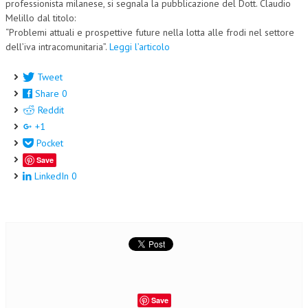
professionista milanese, si segnala la pubblicazione del Dott. Claudio
Melillo dal titolo:
NEWS
“Problemi attuali e prospettive future nella lotta alle frodi nel settore
dell’iva intracomunitaria”.
Leggi l’articolo
ARCHIVIO EVENTI (FINO AL 2022)
CORSI ENTI TERZI
Tweet
Share
0
PUBBLICAZIONI
Reddit
+1
BOLLETTINO FINANZIAMENTI
Pocket
TELEGRAM
Save
LinkedIn
0
DOCUMENTI
MANUALI E MONOGRAFIE
TESI DI LAUREA
MATERIALE DIDATTICO
INVITI E PROMOZIONI
Save