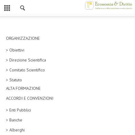
Chiuso
HOME
CHI SIAMO
ORGANIZZAZIONE
> Obiettivi
MISSION
> Direzione Scientifica
CONTATTI
> Comitato Scientifico
CENTRO STUDI
> Statuto
ALTA FORMAZIONE
ATTO COSTITUTIVO E STATUTO
ACCORDI E CONVENZIONI
ORGANIZZAZIONE
> Enti Pubblici
OBIETTIVI
> Banche
DIREZIONE SCIENTIFICA
> Alberghi
ALTA FORMAZIONE