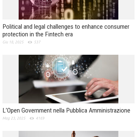
L’UMANISTA
DIRITTO
Political and legal challenges to enhance consumer
DIRITTO PENALE D’IMPRESA
protection in the Fintech era
Giu 18, 2025
537
DIRITTO DEL LAVORO
DIRITTO DEL WEB
DIRITTO DELLE IMPRESE IN CRISI
CRIMINOLOGIA E CRIMINALISTICA
SICUREZZA SUL LAVORO
FISCO
L’Open Government nella Pubblica Amministrazione
DIRITTO TRIBUTARIO
Mag 23, 2025
4169
FISCALITÀ INTERNAZIONALE
TAX RISK MANAGEMENT