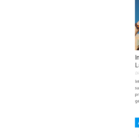
I
L
Di
In
su
pr
ge