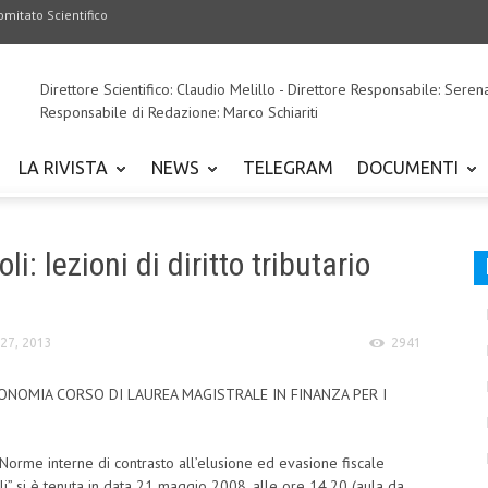
omitato Scientifico
Direttore Scientifico: Claudio Melillo - Direttore Responsabile: Seren
Responsabile di Redazione: Marco Schiariti
LA RIVISTA
NEWS
TELEGRAM
DOCUMENTI
: lezioni di diritto tributario
27, 2013
2941
ECONOMIA CORSO DI LAUREA MAGISTRALE IN FINANZA PER I
“Norme interne di contrasto all’elusione ed evasione fiscale
cali” si è tenuta in data 21 maggio 2008, alle ore 14,20 (aula da