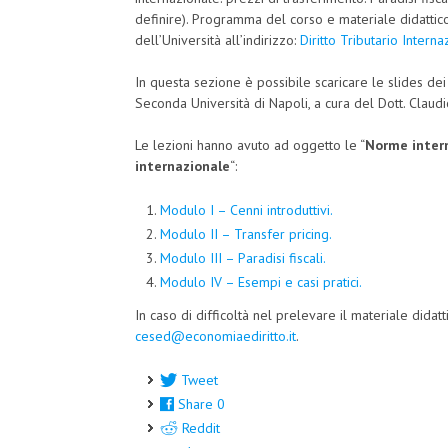
definire). Programma del corso e materiale didattico 
dell’Università all’indirizzo:
Diritto Tributario Intern
In questa sezione è possibile scaricare le slides de
Seconda Università di Napoli, a cura del Dott. Claudi
Le lezioni hanno avuto ad oggetto le “
Norme intern
internazionale
“:
Modulo I – Cenni introduttivi.
Modulo II – Transfer pricing.
Modulo III – Paradisi fiscali.
Modulo IV – Esempi e casi pratici.
In caso di difficoltà nel prelevare il materiale didatt
cesed@economiaediritto.it
.
Tweet
Share
0
Reddit