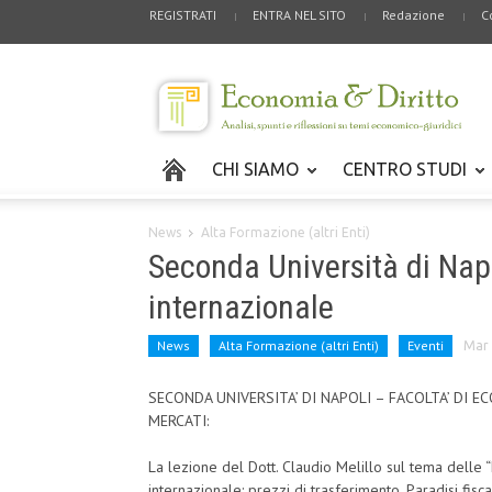
REGISTRATI
ENTRA NEL SITO
Redazione
C
CHI SIAMO
CENTRO STUDI
News
Alta Formazione (altri Enti)
Seconda Università di Napoli
internazionale
News
Alta Formazione (altri Enti)
Eventi
Mar 
SECONDA UNIVERSITA’ DI NAPOLI – FACOLTA’ DI 
MERCATI:
La lezione del Dott. Claudio Melillo sul tema delle 
internazionale: prezzi di trasferimento. Paradisi fis