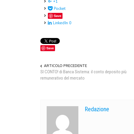
+1
Pocket
Save
LinkedIn
0
Save
ARTICOLO PRECEDENTE
SI CONTO! di Banca Sistema: il conto deposito più
remunerativo del mercato
Redazione