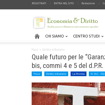
REGISTRATI
ENTRA NEL SITO
Redazione
C
CHI SIAMO
CENTRO STUDI
Fisco
Diritto tributario
Quale futuro per le “Garanz
bis, commi 4 e 5 del d.P.R.
Fisco
Diritto tributario
La Rivista
N. 011 - 03