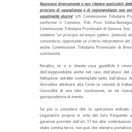
Ragionare diversamente e non ritenere applicabili det
principio di uguaglianza e di ragionevolezza, non ess
ugualmente elusive
” (cfr. Commissione Tributaria P
conforme v. Commiss. Trib. Prov. Emilia-Romag
Commissione Tributaria Provinciale di Genova, Sez. 
contiene “
un principio ad ampio spettro
…(omissis)
de
comunitaria, rappresenta un criterio interpretativo del 
anche Commissione Tributaria Provinciale di Bres
conclusioni).
Peraltro, se ci si chiede cosa giustifichi il rinv
dell’inopponibilità anche nel caso dell’abuso del d
fattispecie astratte contemplate tanto dall’abuso del
dovrebbe attribuire alla Corte la volontà di tratt
l’assurdità di una tale conclusione, se ne ricav
giurisprudenza di merito.
Se poi si considera che le operazioni indicate 
Legislatore proprio in virtù del loro frequente ut
garanzie previste dall’art. 37-bis alle contestazion
citato comma terzo, non può che ritenersi portatrice 