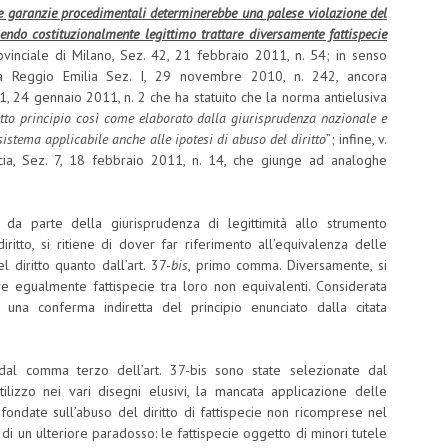
te garanzie procedimentali determinerebbe una palese violazione del
endo costituzionalmente legittimo trattare diversamente fattispecie
rovinciale di Milano, Sez. 42, 21 febbraio 2011, n. 54; in senso
na Reggio Emilia Sez. I, 29 novembre 2010, n. 242, ancora
1, 24 gennaio 2011, n. 2 che ha statuito che la norma antielusiva
tto principio così come elaborato dalla giurisprudenza nazionale e
sistema applicabile anche alle ipotesi di abuso del diritto
”; infine, v.
cia, Sez. 7, 18 febbraio 2011, n. 14, che giunge ad analoghe
io da parte della giurisprudenza di legittimità allo strumento
iritto, si ritiene di dover far riferimento all’equivalenza delle
 diritto quanto dall’art. 37-
bis
, primo comma. Diversamente, si
are egualmente fattispecie tra loro non equivalenti. Considerata
a una conferma indiretta del principio enunciato dalla citata
dal comma terzo dell’art. 37-bis sono state selezionate dal
ilizzo nei vari disegni elusivi, la mancata applicazione delle
i fondate sull’abuso del diritto di fattispecie non ricomprese nel
di un ulteriore paradosso: le fattispecie oggetto di minori tutele