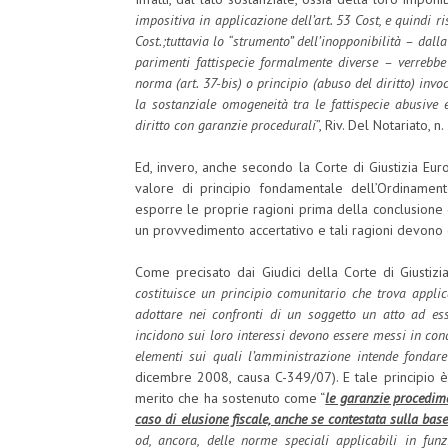
impositiva in applicazione dell’art. 53 Cost, e quindi r
Cost.;tuttavia lo “strumento” dell’inopponibilità – dalla
parimenti fattispecie formalmente diverse – verrebb
norma (art. 37-bis) o principio (abuso del diritto) inv
la sostanziale omogeneità tra le fattispecie abusive e 
diritto con garanzie procedurali
”, Riv. Del Notariato, n
Ed, invero, anche secondo la Corte di Giustizia Eur
valore di principio fondamentale dell’Ordinamen
esporre le proprie ragioni prima della conclusione
un provvedimento accertativo e tali ragioni devono e
Come precisato dai Giudici della Corte di Giustizi
costituisce un principio comunitario che trova appli
adottare nei confronti di un soggetto un atto ad esso
incidono sui loro interessi devono essere messi in cond
elementi sui quali l’amministrazione intende fondare
dicembre 2008, causa C-349/07). E tale principio è
merito che ha sostenuto come “
le garanzie procedime
caso di elusione fiscale, anche se contestata sulla base 
od, ancora, delle norme speciali applicabili in funz