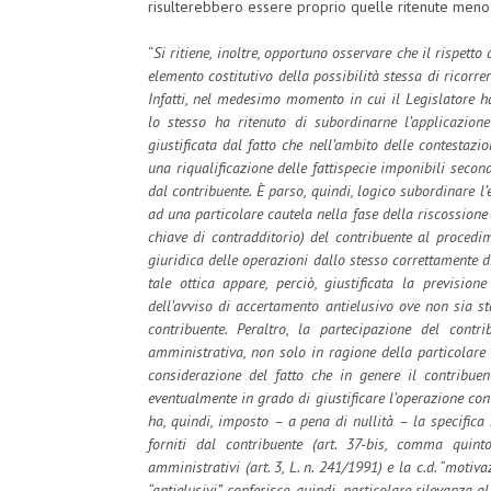
risulterebbero essere proprio quelle ritenute meno 
“
Si ritiene, inoltre, opportuno osservare che il rispetto
elemento costitutivo della possibilità stessa di ricorre
Infatti, nel medesimo momento in cui il Legislatore ha
lo stesso ha ritenuto di subordinarne l’applicazion
giustificata dal fatto che nell’ambito delle contestazi
una riqualificazione delle fattispecie imponibili secon
dal contribuente. È parso, quindi, logico subordinare l
ad una particolare cautela nella fase della riscossion
chiave di contradditorio) del contribuente al procedi
giuridica delle operazioni dallo stesso correttamente d
tale ottica appare, perciò, giustificata la previsio
dell’avviso di accertamento antielusivo ove non sia st
contribuente. Peraltro, la partecipazione del cont
amministrativa, non solo in ragione della particolare 
considerazione del fatto che in genere il contribuen
eventualmente in grado di giustificare l’operazione conte
ha, quindi, imposto – a pena di nullità – la specifica
forniti dal contribuente (art. 37-bis, comma quint
amministrativi (art. 3, L. n. 241/1991) e la c.d. “motiv
“antielusivi”, conferisce, quindi, particolare rilevanza a