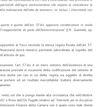
imparzialità dell’agire amministrativo che impone di considerare la
nella motivazione dell’atto da emanarsi- ivi inclusi i chiarimenti resi
 quarto e quinto dell’art. 37-bis appaiono caratterizzare in modo
dell’inopponibilità da parte dell’Amministrazione
” (Cfr.: Giannelli, op.
opponibili al Fisco secondo la stessa regola fissata dall’art. 37-
finanziaria dovrà ritenersi parimenti subordinato al rispetto del
ll’articolo
de quo.
ssazione, l’art. 37-
bis
è un mero sintomo dell’esistenza di una
aranzie previste in occasione della codificazione del sintomo di
na anche nei casi in cui detta regola sia oggetto di diretta
 portare ad un risultato inaccettabile: trattare diversamente
tamento.
del resto, sol che si ponga mente alla circostanza che nell’ottobre
602 a firma dell’On. Fugatti relativo ad “
Interventi per la disciplina
ommissione Finanze della Camera con il quale sono stati chiesti