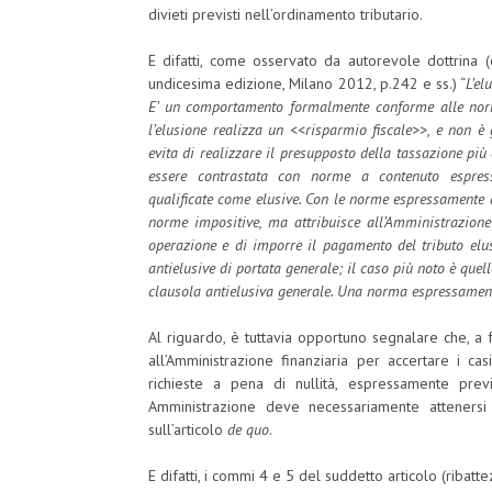
divieti previsti nell’ordinamento tributario.
E difatti, come osservato da autorevole dottrina (cf
undicesima edizione, Milano 2012, p.242 e ss.) “
L’el
E’ un comportamento formalmente conforme alle norm
l’elusione realizza un <<risparmio fiscale>>, e non è g
evita di realizzare il presupposto della tassazione p
essere contrastata con norme a contenuto espressa
qualificate come elusive. Con le norme espressamente an
norme impositive, ma attribuisce all’Amministrazione
operazione e di imporre il pagamento del tributo el
antielusive di portata generale; il caso più noto è quel
clausola antielusiva generale. Una norma espressamente 
Al riguardo, è tuttavia opportuno segnalare che, a 
all’Amministrazione finanziaria per accertare i cas
richieste a pena di nullità, espressamente pre
Amministrazione deve necessariamente attenersi
sull’articolo
de quo
.
E difatti, i commi 4 e 5 del suddetto articolo (ribatte