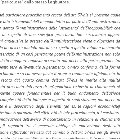
“pericolose” dallo stesso Legislatore.
 del particolare procedimento recato dell’art. 37-bis si presenta quale
re allo “strumento” dell’inopponibilità da parte dell’Amministrazione.
 dotato l’Amministrazione dello “strumento” dell’inopponibilità che
e al rispetto di una specifica procedura. Tale circostanza appare
oni antielusive la pretesa dell’Amministrazione viene a dipendere da
do un diverso modulo giuridico rispetto a quello voluto e dichiarato
’esercizio di un così penetrante potere dell’Amministrazione non solo
e della maggiore imposta accertata, ma anche alla partecipazione (in
mento teso all’eventuale superamento, ovvero conferma, della forma
ichiarate e su cui aveva posto il proprio ragionevole affidamento. In
ne recata dal quarto comma dell’art. 37-bis in merito alla nullità
ato preceduto dall’invio di un’opportuna richiesta di chiarimenti al
ribuente appare fondamentale per il buon andamento dell’azione
complessità della fattispecie oggetto di contestazione, ma anche in
te è il depositario degli elementi (ad es. le ragioni economiche)
stata. A garanzia dell’effettività di tale procedimento, il Legislatore
 motivazione dell’avviso di accertamento in relazione ai chiarimenti
o).Il rapporto tra il generale obbligo di motivazione degli atti
azione rafforzata” prevista dal comma 5 dell’art. 37-bis per gli avvisi
l ruolo del contraddittorio tra Fisco e contribuente. Tale previsione si