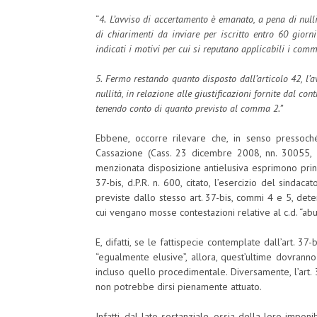
“
4.
L’avviso di accertamento è emanato, a pena di nulli
di chiarimenti da inviare per iscritto entro 60 giorn
indicati i motivi per cui si reputano applicabili i comm
5. Fermo restando quanto disposto dall’articolo 42, l’
nullità, in relazione alle giustificazioni fornite dal c
tenendo conto di quanto previsto al comma 2.”
Ebbene, occorre rilevare che, in senso pressoch
Cassazione (Cass. 23 dicembre 2008, nn. 30055,
menzionata disposizione antielusiva esprimono principi
37-bis, d.P.R. n. 600, citato, l’esercizio del sinda
previste dallo stesso art. 37-bis, commi 4 e 5, dete
cui vengano mosse contestazioni relative al c.d. “abus
E, difatti, se le fattispecie contemplate dall’art. 37
“egualmente elusive”, allora, quest’ultime dovranno
incluso quello procedimentale. Diversamente, l’art.
non potrebbe dirsi pienamente attuato.
Infatti, dal lato sostanziale, ossia della loro imponibi