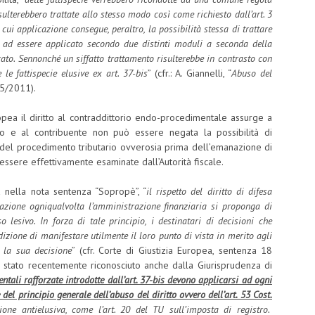
isulterebbero trattate allo stesso modo così come richiesto dall’art. 3
 cui applicazione consegue, peraltro, la possibilità stessa di trattare
e ad essere applicato secondo due distinti moduli a seconda della
ocato. Sennonché un siffatto trattamento risulterebbe in contrasto con
le fattispecie elusive ex art. 37-bis
” (cfr.: A. Giannelli, “
Abuso del
. 5/2011).
opea il diritto al contraddittorio endo-procedimentale assurge a
to e al contribuente non può essere negata la possibilità di
 del procedimento tributario ovverosia prima dell’emanazione di
ssere effettivamente esaminate dall’Autorità fiscale.
a nella nota sentenza “Sopropè”, “
il rispetto del diritto di difesa
cazione ogniqualvolta l’amministrazione finanziaria si proponga di
 lesivo. In forza di tale principio, i destinatari di decisioni che
izione di manifestare utilmente il loro punto di vista in merito agli
 la sua decisione
” (cfr. Corte di Giustizia Europea, sentenza 18
 stato recentemente riconosciuto anche dalla Giurisprudenza di
ntali rafforzate introdotte dall’art. 37-bis devono applicarsi ad ogni
del principio generale dell’abuso del diritto ovvero dell’art. 53 Cost.
ione antielusiva, come l’art. 20 del TU sull’imposta di registro.