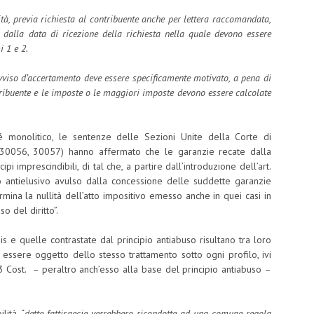
tà, previa richiesta al contribuente anche per lettera raccomandata,
i dalla data di ricezione della richiesta nella quale devono essere
i 1 e 2.
avviso d’accertamento deve essere specificamente motivato, a pena di
ontribuente e le imposte o le maggiori imposte devono essere calcolate
é monolitico, le sentenze delle Sezioni Unite della Corte di
 30056, 30057) hanno affermato che le garanzie recate dalla
 imprescindibili, di tal che, a partire dall’introduzione dell’art.
cato antielusivo avulso dalla concessione delle suddette garanzie
rmina la nullità dell’atto impositivo emesso anche in quei casi in
o del diritto”.
-bis e quelle contrastate dal principio antiabuso risultano tra loro
 essere oggetto dello stesso trattamento sotto ogni profilo, ivi
 3 Cost. – peraltro anch’esso alla base del principio antiabuso –
lità, “
dette fattispecie verrebbero ricondotte ad una comune regola