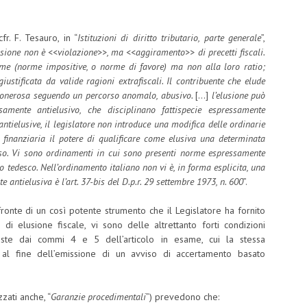
r. F. Tesauro, in “
Istituzioni di diritto tributario, parte generale
”,
usione non è <<violazione>>, ma <<aggiramento>> di precetti fiscali.
e (norme impositive, o norme di favore) ma non alla loro
ratio;
iustificata da valide ragioni extrafiscali. Il contribuente che elude
iù onerosa seguendo un percorso anomalo, abusivo.
[…]
l’elusione può
mente antielusivo, che disciplinano fattispecie espressamente
tielusive, il legislatore non introduce una modifica delle ordinarie
 finanziaria il potere di qualificare come elusiva una determinata
uso. Vi sono ordinamenti in cui sono presenti norme espressamente
lo tedesco. Nell’ordinamento italiano non vi è, in forma esplicita, una
antielusiva è l’art. 37-bis del D.p.r. 29 settembre 1973, n. 600
”.
fronte di un così potente strumento che il Legislatore ha fornito
i di elusione fiscale, vi sono delle altrettanto forti condizioni
viste dai commi 4 e 5 dell’articolo in esame, cui la stessa
 al fine dell’emissione di un avviso di accertamento basato
zzati anche, “
Garanzie procedimentali
”) prevedono che: