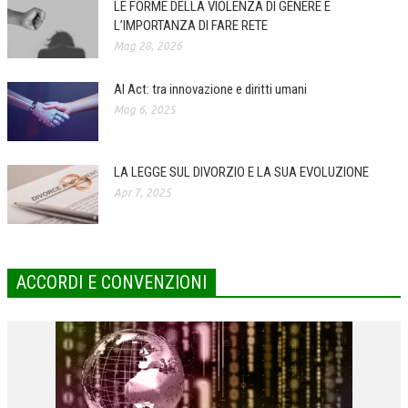
LE FORME DELLA VIOLENZA DI GENERE E
L’IMPORTANZA DI FARE RETE
COLLABORA CON NOI
Mag 28, 2026
ECONOMIA
AI Act: tra innovazione e diritti umani
CORPORATE SOCIAL RESPONSIBILITY
Mag 6, 2025
ECONOMIA DELL’ARTE
INTERNAZIONALIZZAZIONE
LA LEGGE SUL DIVORZIO E LA SUA EVOLUZIONE
Apr 7, 2025
HUMAN RESOURCES
RISORSE UMANE
MARKETING
ACCORDI E CONVENZIONI
TREASURY IN FINANCIAL SERVICES
RISK MANAGEMENT
SVILUPPO SOSTENIBILE
PERSONA E CITTÀ