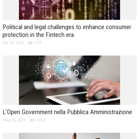
L’UMANISTA
DIRITTO
Political and legal challenges to enhance consumer
DIRITTO PENALE D’IMPRESA
protection in the Fintech era
Giu 18, 2025
529
DIRITTO DEL LAVORO
DIRITTO DEL WEB
DIRITTO DELLE IMPRESE IN CRISI
CRIMINOLOGIA E CRIMINALISTICA
SICUREZZA SUL LAVORO
FISCO
L’Open Government nella Pubblica Amministrazione
DIRITTO TRIBUTARIO
Mag 23, 2025
4160
FISCALITÀ INTERNAZIONALE
TAX RISK MANAGEMENT