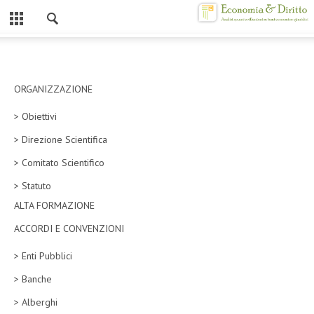
Chiuso
HOME
CHI SIAMO
ORGANIZZAZIONE
> Obiettivi
MISSION
> Direzione Scientifica
CONTATTI
> Comitato Scientifico
CENTRO STUDI
> Statuto
ALTA FORMAZIONE
ATTO COSTITUTIVO E STATUTO
ACCORDI E CONVENZIONI
ORGANIZZAZIONE
> Enti Pubblici
OBIETTIVI
> Banche
DIREZIONE SCIENTIFICA
> Alberghi
ALTA FORMAZIONE