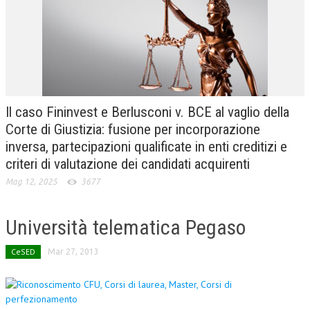
CRIMINOLOGIA TRIBUTARIA
CFC E PARADISI FISCALI
TRANSFER PRICING
PRASSI
Il caso Fininvest e Berlusconi v. BCE al vaglio della
AMMINISTRATIVA
Corte di Giustizia: fusione per incorporazione
inversa, partecipazioni qualificate in enti creditizi e
TRIBUTARIA
criteri di valutazione dei candidati acquirenti
GIURISPRUDENZA
Mag 12, 2025
3677
EUROPEA
Università telematica Pegaso
COSTITUZIONALE
CIVILE
CeSED
Mar 27, 2013
TRIBUTARIA
PENALE