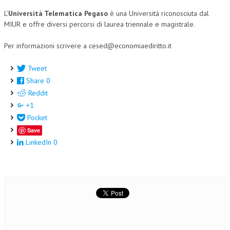
L’
Università Telematica Pegaso
è una Università riconosciuta dal
NEWS
MIUR e offre diversi percorsi di laurea triennale e magistrale.
ARCHIVIO EVENTI (FINO AL 2022)
Per informazioni scrivere a cesed@economiaediritto.it
CORSI ENTI TERZI
Tweet
PUBBLICAZIONI
Share
0
Reddit
BOLLETTINO FINANZIAMENTI
+1
TELEGRAM
Pocket
Save
DOCUMENTI
LinkedIn
0
MANUALI E MONOGRAFIE
TESI DI LAUREA
MATERIALE DIDATTICO
INVITI E PROMOZIONI