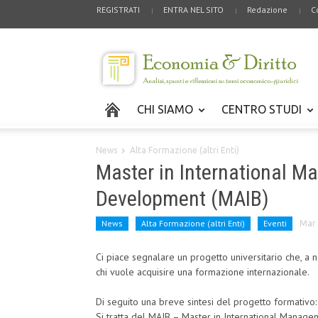
REGISTRATI
ENTRA NEL SITO
Redazione
C
CHI SIAMO
CENTRO STUDI
News
Alta Formazione (altri Enti)
Master in International 
Development (MAIB)
News
Alta Formazione (altri Enti)
Eventi
Mar 
Ci piace segnalare un progetto universitario che, a
chi vuole acquisire una formazione internazionale.
Di seguito una breve sintesi del progetto formativo:
Si tratta del MAIB – Master in International Manag