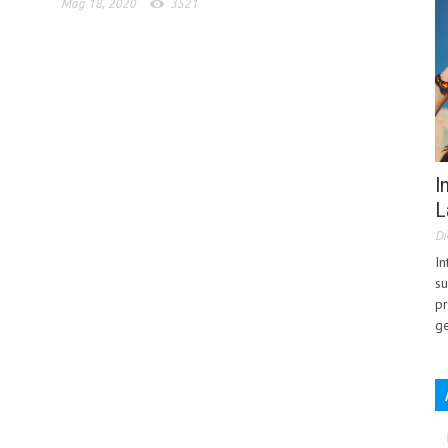
Mag 18, 2020
3521
I
L
Di
In
su
pr
ge