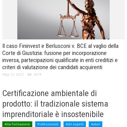
CRIMINOLOGIA TRIBUTARIA
CFC E PARADISI FISCALI
TRANSFER PRICING
PRASSI
Il caso Fininvest e Berlusconi v. BCE al vaglio della
AMMINISTRATIVA
Corte di Giustizia: fusione per incorporazione
inversa, partecipazioni qualificate in enti creditizi e
TRIBUTARIA
criteri di valutazione dei candidati acquirenti
GIURISPRUDENZA
Mag 12, 2025
3679
EUROPEA
Certificazione ambientale di
COSTITUZIONALE
prodotto: il tradizionale sistema
CIVILE
imprenditoriale è insostenibile
TRIBUTARIA
PENALE
Alta Formazione
Professionisti
Altri esperti
Autori