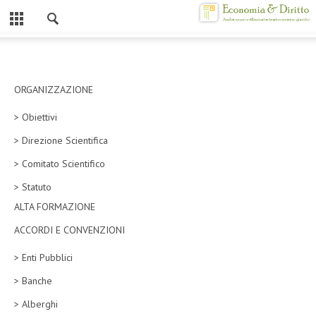
Chiuso
HOME
CHI SIAMO
ORGANIZZAZIONE
> Obiettivi
MISSION
> Direzione Scientifica
CONTATTI
> Comitato Scientifico
CENTRO STUDI
> Statuto
ALTA FORMAZIONE
ATTO COSTITUTIVO E STATUTO
ACCORDI E CONVENZIONI
ORGANIZZAZIONE
> Enti Pubblici
OBIETTIVI
> Banche
DIREZIONE SCIENTIFICA
> Alberghi
ALTA FORMAZIONE