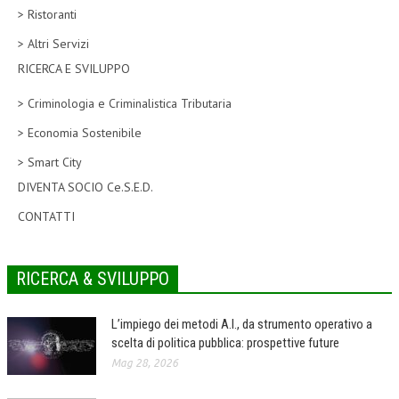
> Ristoranti
CORSI CE.S.E.D.
> Altri Servizi
ARCHIVIO CORSI 2015
RICERCA E SVILUPPO
DIVENTA SOCIO
> Criminologia e Criminalistica Tributaria
BROCHURE CE.S.E.D.
> Economia Sostenibile
> Smart City
LA RIVISTA
DIVENTA SOCIO Ce.S.E.D.
LA RIVISTA
CONTATTI
COMITATO SCIENTIFICO
COMITATO EDITORIALE
RICERCA & SVILUPPO
REDAZIONE
L’impiego dei metodi A.I., da strumento operativo a
PEER REVIEW
scelta di politica pubblica: prospettive future
Mag 28, 2026
CODICE ETICO
AUTORI