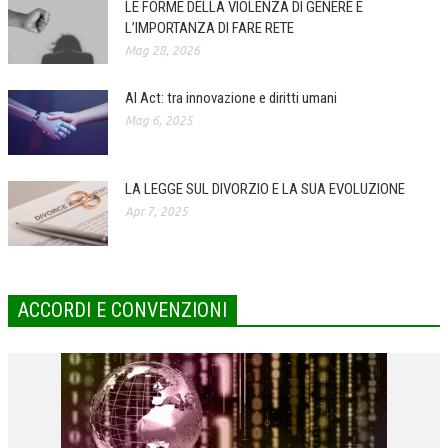
LE FORME DELLA VIOLENZA DI GENERE E
L’IMPORTANZA DI FARE RETE
COLLABORA CON NOI
Mag 28, 2026
ECONOMIA
AI Act: tra innovazione e diritti umani
CORPORATE SOCIAL RESPONSIBILITY
Mag 6, 2025
ECONOMIA DELL’ARTE
INTERNAZIONALIZZAZIONE
LA LEGGE SUL DIVORZIO E LA SUA EVOLUZIONE
Apr 7, 2025
HUMAN RESOURCES
RISORSE UMANE
MARKETING
ACCORDI E CONVENZIONI
TREASURY IN FINANCIAL SERVICES
RISK MANAGEMENT
SVILUPPO SOSTENIBILE
PERSONA E CITTÀ