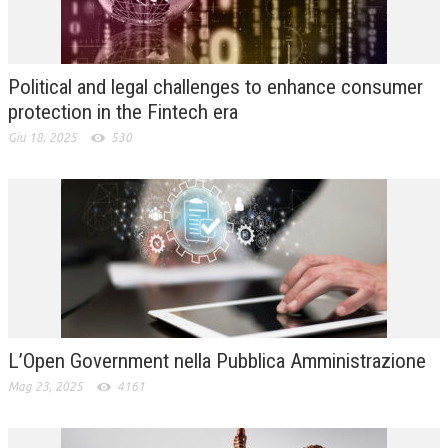
L’UMANISTA
DIRITTO
Political and legal challenges to enhance consumer
DIRITTO PENALE D’IMPRESA
protection in the Fintech era
Giu 18, 2025
530
DIRITTO DEL LAVORO
DIRITTO DEL WEB
DIRITTO DELLE IMPRESE IN CRISI
CRIMINOLOGIA E CRIMINALISTICA
SICUREZZA SUL LAVORO
FISCO
L’Open Government nella Pubblica Amministrazione
DIRITTO TRIBUTARIO
Mag 23, 2025
4161
FISCALITÀ INTERNAZIONALE
TAX RISK MANAGEMENT