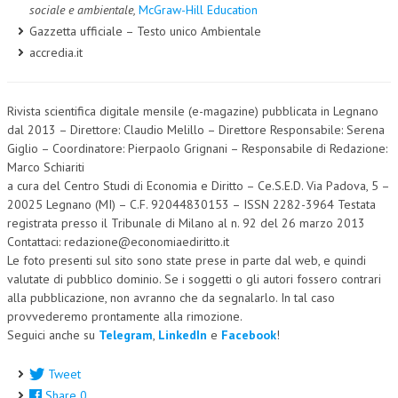
sociale e ambientale,
McGraw-Hill Education
Gazzetta ufficiale – Testo unico Ambientale
accredia.it
Rivista scientifica digitale mensile (e-magazine) pubblicata in Legnano
dal 2013 – Direttore: Claudio Melillo – Direttore Responsabile: Serena
Giglio – Coordinatore: Pierpaolo Grignani – Responsabile di Redazione:
Marco Schiariti
a cura del Centro Studi di Economia e Diritto – Ce.S.E.D. Via Padova, 5 –
20025 Legnano (MI) – C.F. 92044830153 – ISSN 2282-3964 Testata
registrata presso il Tribunale di Milano al n. 92 del 26 marzo 2013
Contattaci: redazione@economiaediritto.it
Le foto presenti sul sito sono state prese in parte dal web, e quindi
valutate di pubblico dominio. Se i soggetti o gli autori fossero contrari
alla pubblicazione, non avranno che da segnalarlo. In tal caso
provvederemo prontamente alla rimozione.
Seguici anche su
Telegram
,
LinkedIn
e
Facebook
!
Tweet
Share
0