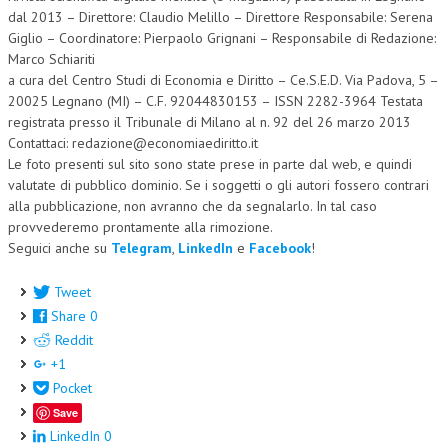
dal 2013 – Direttore: Claudio Melillo – Direttore Responsabile: Serena
Giglio – Coordinatore: Pierpaolo Grignani – Responsabile di Redazione:
Marco Schiariti
a cura del Centro Studi di Economia e Diritto – Ce.S.E.D. Via Padova, 5 –
20025 Legnano (MI) – C.F. 92044830153 – ISSN 2282-3964 Testata
registrata presso il Tribunale di Milano al n. 92 del 26 marzo 2013
Contattaci: redazione@economiaediritto.it
Le foto presenti sul sito sono state prese in parte dal web, e quindi
valutate di pubblico dominio. Se i soggetti o gli autori fossero contrari
alla pubblicazione, non avranno che da segnalarlo. In tal caso
provvederemo prontamente alla rimozione.
Seguici anche su
Telegram
,
LinkedIn
e
Facebook
!
Tweet
Share
0
Reddit
+1
Pocket
Save
LinkedIn
0