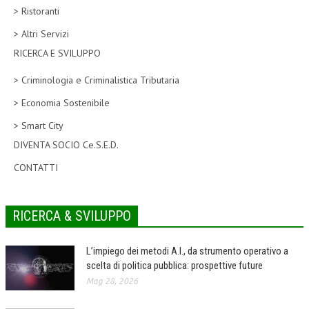
> Ristoranti
CORSI CE.S.E.D.
> Altri Servizi
ARCHIVIO CORSI 2015
RICERCA E SVILUPPO
DIVENTA SOCIO
> Criminologia e Criminalistica Tributaria
BROCHURE CE.S.E.D.
> Economia Sostenibile
> Smart City
LA RIVISTA
DIVENTA SOCIO Ce.S.E.D.
LA RIVISTA
CONTATTI
COMITATO SCIENTIFICO
COMITATO EDITORIALE
RICERCA & SVILUPPO
REDAZIONE
L’impiego dei metodi A.I., da strumento operativo a
PEER REVIEW
scelta di politica pubblica: prospettive future
Mag 28, 2026
CODICE ETICO
AUTORI