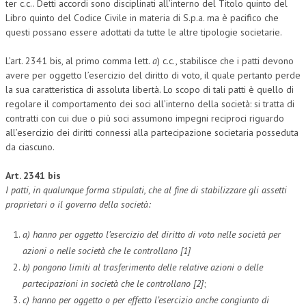
ter c.c.. Detti accordi sono disciplinati all’interno del Titolo quinto del
Libro quinto del Codice Civile in materia di S.p.a. ma è pacifico che
questi possano essere adottati da tutte le altre tipologie societarie.
L’art. 2341 bis, al primo comma lett.
a
) c.c., stabilisce che i patti devono
avere per oggetto l’esercizio del diritto di voto, il quale pertanto perde
la sua caratteristica di assoluta libertà. Lo scopo di tali patti è quello di
regolare il comportamento dei soci all’interno della società: si tratta di
contratti con cui due o più soci assumono impegni reciproci riguardo
all’esercizio dei diritti connessi alla partecipazione societaria posseduta
da ciascuno.
Art. 2341 bis
I patti, in qualunque forma stipulati, che al fine di stabilizzare gli assetti
proprietari o il governo della società:
a) hanno per oggetto l’esercizio del diritto di voto nelle società per
azioni o nelle società che le controllano [1]
b) pongono limiti al trasferimento delle relative azioni o delle
partecipazioni in società che le controllano [2]
;
c) hanno per oggetto o per effetto l’esercizio anche congiunto di