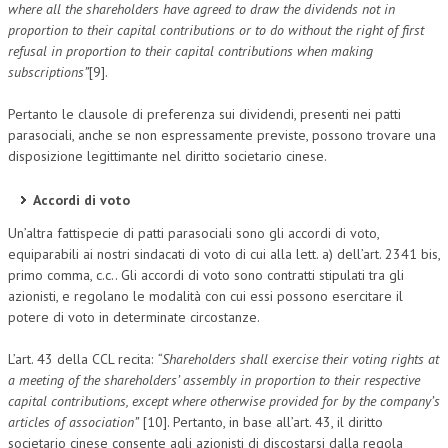
where all the shareholders have agreed to draw the dividends not in
proportion to their capital contributions or to do without the right of first
refusal in proportion to their capital contributions when making
subscriptions”
[9].
Pertanto le clausole di preferenza sui dividendi, presenti nei patti
parasociali, anche se non espressamente previste, possono trovare una
disposizione legittimante nel diritto societario cinese.
Accordi di voto
Un’altra fattispecie di patti parasociali sono gli accordi di voto,
equiparabili ai nostri sindacati di voto di cui alla lett. a) dell’art. 2341 bis,
primo comma, c.c.. Gli accordi di voto sono contratti stipulati tra gli
azionisti, e regolano le modalità con cui essi possono esercitare il
potere di voto in determinate circostanze.
L’art. 43 della CCL recita:
“Shareholders shall exercise their voting rights at
a meeting of the shareholders’ assembly in proportion to their respective
capital contributions, except where otherwise provided for by the company’s
articles of association”
[10]. Pertanto, in base all’art. 43, il diritto
societario cinese consente agli azionisti di discostarsi dalla regola