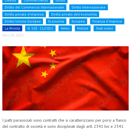
Civilisti
Commercialisti
Diritto
Diritto del Commercio Internazionale
Diritto Internazionale
NEWS
Diritto penale d'impresa
Diritto privato dell'economia
Diritto Unione Europea
Economia
Europea
Finanza d'impresa
ARCHIVIO EVENTI (FINO AL 2022)
La Rivista
N. 102 - 11/2021
News
Notizie
Stati esteri
CORSI ENTI TERZI
Nov 29, 2021
PUBBLICAZIONI
BOLLETTINO FINANZIAMENTI
TELEGRAM
DOCUMENTI
MANUALI E MONOGRAFIE
TESI DI LAUREA
MATERIALE DIDATTICO
I patti parasociali sono contratti che si caratterizzano per porsi a fianco
INVITI E PROMOZIONI
del contratto di società e sono disciplinati dagli artt. 2341 bis e 2341