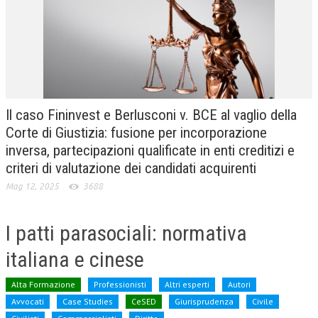
CRIMINOLOGIA TRIBUTARIA
CFC E PARADISI FISCALI
TRANSFER PRICING
PRASSI
Il caso Fininvest e Berlusconi v. BCE al vaglio della
AMMINISTRATIVA
Corte di Giustizia: fusione per incorporazione
inversa, partecipazioni qualificate in enti creditizi e
TRIBUTARIA
criteri di valutazione dei candidati acquirenti
GIURISPRUDENZA
Mag 12, 2025
3688
EUROPEA
I patti parasociali: normativa
COSTITUZIONALE
italiana e cinese
CIVILE
TRIBUTARIA
Alta Formazione
Professionisti
Altri esperti
Autori
Avvocati
Case Studies
CeSED
Giurisprudenza
Civile
PENALE