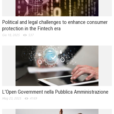
L’UMANISTA
DIRITTO
Political and legal challenges to enhance consumer
DIRITTO PENALE D’IMPRESA
protection in the Fintech era
Giu 18, 2025
537
DIRITTO DEL LAVORO
DIRITTO DEL WEB
DIRITTO DELLE IMPRESE IN CRISI
CRIMINOLOGIA E CRIMINALISTICA
SICUREZZA SUL LAVORO
FISCO
L’Open Government nella Pubblica Amministrazione
DIRITTO TRIBUTARIO
Mag 23, 2025
4169
FISCALITÀ INTERNAZIONALE
TAX RISK MANAGEMENT