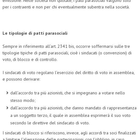
emissione. Nelle società non quotate, i patti parasociali valgono solo
per i contraenti e non per chi eventualmente subentra nella società.
Le tipologie di patti parasociali
Sempre in riferimento all’art. 2341 bis, occorre soffermarsi sulle tre
tipologie tipiche di patti parasociali, cioè i sindacati (o convenzioni) di
voto, di blocco e di controllo.
I sindacati di voto regolano l’esercizio del diritto di voto in assemblea,
e possono derivare:
dall’accordo tra più azionisti, che si impegnano a votare nello
stesso modo;
dall’accordo tra più azionisti, che danno mandato di rappresentanza
a un soggetto terzo, il quale in assemblea esprimerà il suo voto
secondo le direttive del sindacato di voto.
I sindacati di blocco si riferiscono, invece, agli accordi tra soci finalizzati
a limitare l’alienazione delle partecipazioni, con l’obbligo, in caso