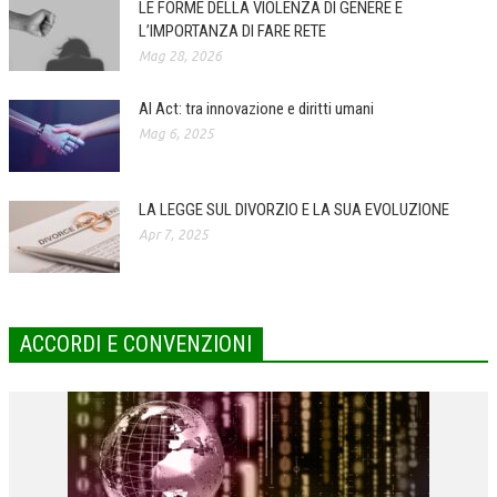
LE FORME DELLA VIOLENZA DI GENERE E
L’IMPORTANZA DI FARE RETE
COLLABORA CON NOI
Mag 28, 2026
ECONOMIA
AI Act: tra innovazione e diritti umani
CORPORATE SOCIAL RESPONSIBILITY
Mag 6, 2025
ECONOMIA DELL’ARTE
INTERNAZIONALIZZAZIONE
LA LEGGE SUL DIVORZIO E LA SUA EVOLUZIONE
Apr 7, 2025
HUMAN RESOURCES
RISORSE UMANE
MARKETING
ACCORDI E CONVENZIONI
TREASURY IN FINANCIAL SERVICES
RISK MANAGEMENT
SVILUPPO SOSTENIBILE
PERSONA E CITTÀ