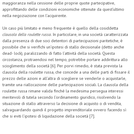
maggioranza nella cessione delle proprie quote partecipative,
approfittando delle condizioni economiche ottenute da quest’ultimo
nella negoziazione con l’acquirente.
Un caso più limitato e meno frequente è quello della cosiddetta
clausola della roulette russa
. In particolare, in una società caratterizzata
dalla presenza di due soci detentori di partecipazioni paritetiche, è
possibile che si verifichi un’ipotesi di stallo decisionale (detto anche
dead- lock), paralizzando di fatto l’attività della società. Questa
circostanza, protraendosi nel tempo, potrebbe portare addirittura allo
scioglimento della società [6]. Per porvi rimedio, è stata prevista la
clausola della roulette russa, che concede a una delle parti di fissare il
prezzo delle azioni e all’altra di scegliere se venderle o acquistarle,
tramite una riallocazione delle partecipazioni sociali. La clausola della
roulette russa rimane valida finché la medesima persegua interessi
meritevoli di tutela secondo l’ordinamento giuridico, risolvendo la
situazione di stallo attraverso la decisione di acquisto o di vendita,
salvaguardando quindi il progetto imprenditoriale ovvero facendo sì
che si eviti l’ipotesi di liquidazione della società [7].