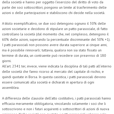
della società e hanno per oggetto l’esercizio del diritto di voto da
parte dei soci sottoscrittori, pongono un limite al trasferimento delle
azioni o delle partecipazioni e stabiliscono chi decide nella società.
A titolo esemplificativo, se due soci detengono ognuno il 30% delle
azioni societarie e decidono di stipulare un patto parasociale, di fatto
controllano la società (dal momento che, nel complesso, detengono il
60% delle azioni, superando la percentuale discriminante del 50% +1).
I patti parasociali non possono avere durata superiore ai cinque anni,
ma è possibile rinnovarli; tuttavia, qualora non sia stato fissato un
termine di durata, un contraente può recedere con preavviso di 180
giorni.
All’art. 2341 ter, invece, viene indicata la disciplina di tali patti all’interno
delle società che fanno ricorso al mercato del capitale di rischio, e
quindi quotate in Borsa. In questa casistica, i patti parasociali devono
essere comunicati alla società e dichiarati in apertura di ogni
assemblea.
A differenza delle clausole dell’atto costitutivo, i patti parasociali hanno
efficacia meramente obbligatoria, vincolando solamente i soci che li
sottoscrivono e non i futuri acquirenti o sottoscrittori di azioni di nuova