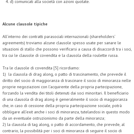
d) comunicati alla società con azioni quotate.
Alcune clausole tipiche
All’interno dei contratti parasociali internazionali (shareholders’
agreements) troviamo alcune clausole spesso usate per sanare le
situazioni di stallo che possono verificarsi a causa di disaccordi tra i soci,
tra cui le clausole di covendita e la clausola della roulette russa.
Tra le clausole di covendita [5] ricordiamo:
1) la clausola di drag along, o patto di trascinamento, che prevede il
diritto del socio di maggioranza di trascinare il socio di minoranza nelle
proprie negoziazioni con l’acquirente della propria partecipazione,
forzando la vendita dei titoli detenuti dai soci minoritari. Il beneficiario
di una clausola di drag along è generalmente il socio di maggioranza
che, in caso di cessione della propria partecipazione sociale, potrà
obbligare all’exit anche i soci di minoranza, tutelandosi in questo modo
da un eventuale ostruzionismo da parte della minoranza;
2) la clausola di tag along, o patto di accordamento, che prevede, al
contrario, la possibilità per i soci di minoranza di seguire il socio di