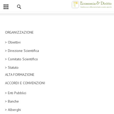
Chiuso
HOME
CHI SIAMO
ORGANIZZAZIONE
> Obiettivi
MISSION
> Direzione Scientifica
CONTATTI
> Comitato Scientifico
CENTRO STUDI
> Statuto
ALTA FORMAZIONE
ATTO COSTITUTIVO E STATUTO
ACCORDI E CONVENZIONI
ORGANIZZAZIONE
> Enti Pubblici
OBIETTIVI
> Banche
DIREZIONE SCIENTIFICA
> Alberghi
ALTA FORMAZIONE