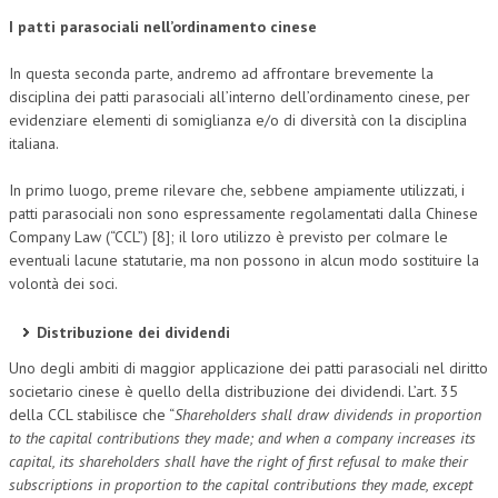
I patti parasociali nell’ordinamento cinese
In questa seconda parte, andremo ad affrontare brevemente la
disciplina dei patti parasociali all’interno dell’ordinamento cinese, per
evidenziare elementi di somiglianza e/o di diversità con la disciplina
italiana.
In primo luogo, preme rilevare che, sebbene ampiamente utilizzati, i
patti parasociali non sono espressamente regolamentati dalla Chinese
Company Law (“CCL”) [8]; il loro utilizzo è previsto per colmare le
eventuali lacune statutarie, ma non possono in alcun modo sostituire la
volontà dei soci.
Distribuzione dei dividendi
Uno degli ambiti di maggior applicazione dei patti parasociali nel diritto
societario cinese è quello della distribuzione dei dividendi. L’art. 35
della CCL stabilisce che “
Shareholders shall draw dividends in proportion
to the capital contributions they made; and when a company increases its
capital, its shareholders shall have the right of first refusal to make their
subscriptions in proportion to the capital contributions they made, except