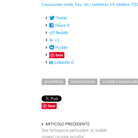
Cassazione civile, Sez. Un., sentenza 14 ottobre 20
Tweet
Share
0
Reddit
+1
Pocket
Save
LinkedIn
0
assemblea
convocazione
società a responsabil
Save
ARTICOLO PRECEDENTE
Una fattispecie particolare: la 'stabile
organizzazione occulta'