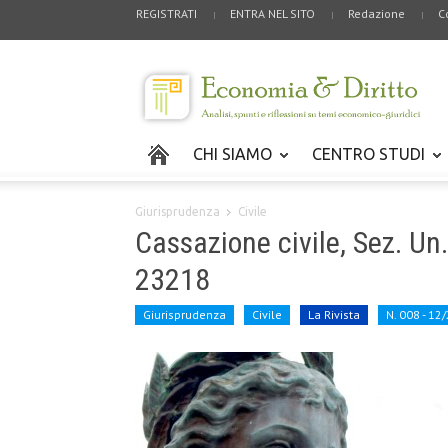
REGISTRATI
ENTRA NEL SITO
Redazione
C
CHI SIAMO
CENTRO STUDI
Giurisprudenza
Civile
Cassazione civile, Sez. Un
23218
Giurisprudenza
Civile
La Rivista
N. 008 - 12