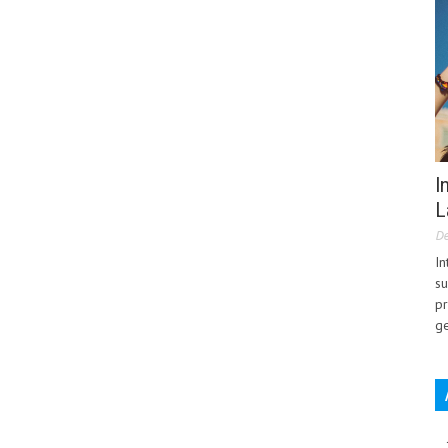
I
L
De
In
su
pr
ge