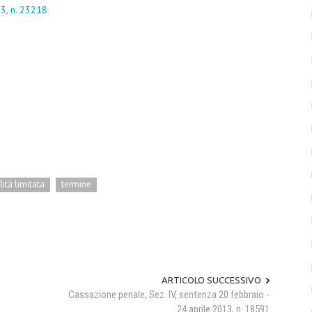
13, n. 23218
ità limitata
termine
ARTICOLO SUCCESSIVO
Cassazione penale, Sez. IV, sentenza 20 febbraio -
24 aprile 2013, n. 18591