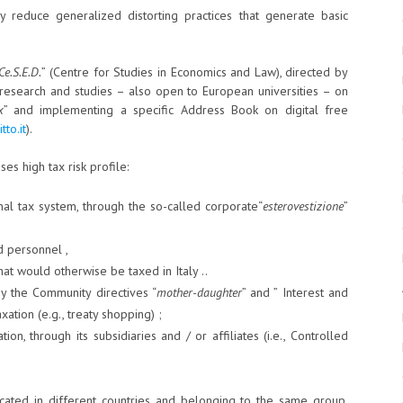
ly reduce generalized distorting practices that generate basic
Ce.S.E.D.
” (Centre for Studies in Economics and Law), directed by
g research and studies – also open to European universities – on
x
” and implementing a specific Address Book on digital free
to.it
).
ases high tax risk profile:
nal tax system, through the so-called corporate“
esterovestizione
”
d personnel ,
at would otherwise be taxed in Italy ..
y the Community directives “
mother-daughter
” and ” Interest and
ation (e.g., treaty shopping) ;
on, through its subsidiaries and / or affiliates (i.e., Controlled
cated in different countries and belonging to the same group,