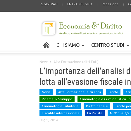
REGISTRATI
ENTRA NEL SITO
Redazione
C
CHI SIAMO
CENTRO STUDI
News
Alta Formazione (altri Enti)
L’importanza dell’analisi 
lotta all’evasione fiscale i
News
Alta Formazione (altri Enti)
Diritto
Cri
Ricerca & Sviluppo
Criminologia e Criminalistica Tr
Criminologia Tributaria
Diritto penale
Diritto p
Fiscalità internazionale
La Rivista
N. 015 - 07/2
Lug 1, 2014