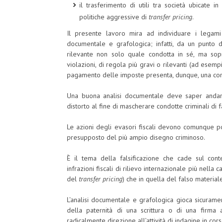
il trasferimento di utili tra società ubicate 
politiche aggressive di
transfer pricing
.
Il presente lavoro mira ad individuare i legami
documentale e grafologica; infatti, da un punto di
rilevante non solo quale condotta in sé, ma sop
violazioni, di regola più gravi o rilevanti (ad esemp
pagamento delle imposte presenta, dunque, una corr
Una buona analisi documentale deve saper andare o
distorto al fine di mascherare condotte criminali di 
Le azioni degli evasori fiscali devono comunque pot
presupposto del più ampio disegno criminoso.
È il tema della falsificazione che cade sul cont
infrazioni fiscali di rilievo internazionale più nella
del
transfer pricing
) che in quella del falso material
L’analisi documentale e grafologica gioca sicurament
della paternità di una scrittura o di una firm
radicalmente direzione all’attività di indagine in cors