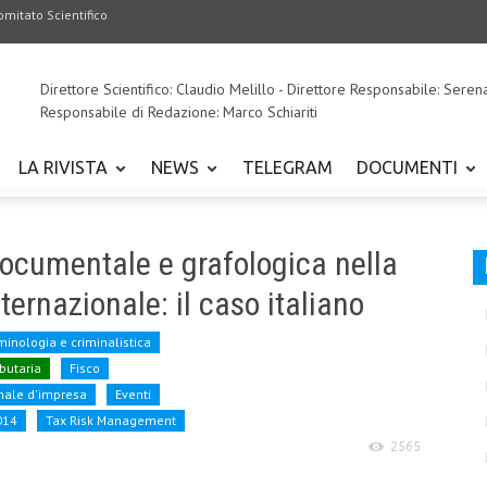
omitato Scientifico
Direttore Scientifico: Claudio Melillo - Direttore Responsabile: Seren
Responsabile di Redazione: Marco Schiariti
LA RIVISTA
NEWS
TELEGRAM
DOCUMENTI
documentale e grafologica nella
nternazionale: il caso italiano
minologia e criminalistica
ibutaria
Fisco
enale d'impresa
Eventi
014
Tax Risk Management
2565