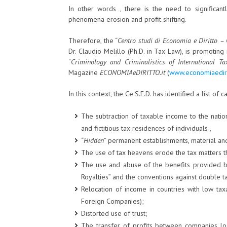
In other words , there is the need to significant
phenomena erosion and profit shifting.
Therefore, the “
Centro studi di Economia e Diritto – 
Dr. Claudio Melillo (Ph.D. in Tax Law), is promotin
“
Criminology and Criminalistics of International Ta
Magazine
ECONOMIAeDIRITTO.it
(
www.economiaedirit
In this context, the Ce.S.E.D. has identified a list of c
The subtraction of taxable income to the natio
and fictitious tax residences of individuals ,
“
Hidden
” permanent establishments, material an
The use of tax heavens erode the tax matters th
The use and abuse of the benefits provided b
Royalties” and the conventions against double tax
Relocation of income in countries with low taxati
Foreign Companies);
Distorted use of trust;
The transfer of profits between companies lo