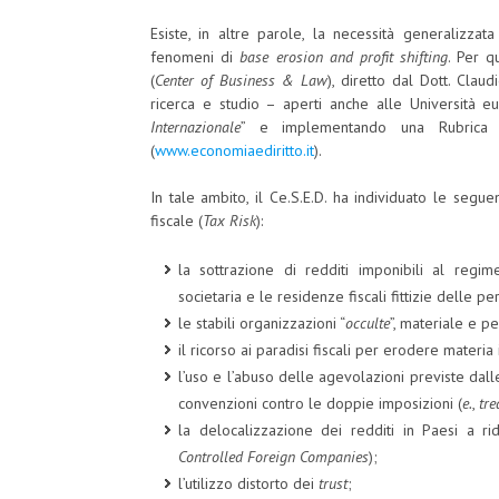
Esiste, in altre parole, la necessità generalizzat
fenomeni di
base erosion and profit shifting
. Per q
(
Center of Business & Law
), diretto dal Dott. Claud
ricerca e studio – aperti anche alle Università e
Internazionale
” e implementando una Rubrica sp
(
www.economiaediritto.it
).
In tale ambito, il Ce.S.E.D. ha individuato le segue
fiscale (
Tax Risk
):
la sottrazione di redditi imponibili al regim
societaria e le residenze fiscali fittizie delle pe
le stabili organizzazioni “
occulte
”, materiale e p
il ricorso ai paradisi fiscali per erodere materia 
l’uso e l’abuso delle agevolazioni previste dalle
convenzioni contro le doppie imposizioni (
e.
,
tre
la delocalizzazione dei redditi in Paesi a rid
Controlled Foreign Companies
);
l’utilizzo distorto dei
trust
;