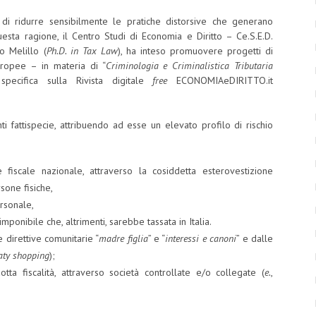
a di ridurre sensibilmente le pratiche distorsive che generano
uesta ragione, il Centro Studi di Economia e Diritto – Ce.S.E.D.
io Melillo (
Ph.D. in Tax Law
), ha inteso promuovere progetti di
uropee – in materia di “
Criminologia e Criminalistica Tributaria
ecifica sulla Rivista digitale
free
ECONOMIAeDIRITTO.it
nti fattispecie, attribuendo ad esse un elevato profilo di rischio
e fiscale nazionale, attraverso la cosiddetta esterovestizione
rsone fisiche,
ersonale,
imponibile che, altrimenti, sarebbe tassata in Italia.
 direttive comunitarie “
madre figlia
” e “
interessi e canoni
” e dalle
aty shopping
);
otta fiscalità, attraverso società controllate e/o collegate (
e.
,