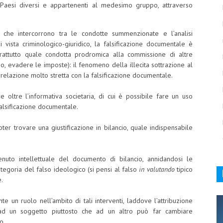
in Paesi diversi e appartenenti al medesimo gruppo, attraverso
 che intercorrono tra le condotte summenzionate e l’analisi
 vista criminologico-giuridico, la falsificazione documentale è
rattutto quale condotta prodromica alla commissione di altre
io, evadere le imposte): il fenomeno della illecita sottrazione al
elazione molto stretta con la falsificazione documentale.
ltre l’informativa societaria, di cui è possibile fare un uso
falsificazione documentale.
er trovare una giustificazione in bilancio, quale indispensabile
enuto intellettuale del documento di bilancio, annidandosi le
 categoria del falso ideologico (si pensi al falso
in valutando
tipico
e.
e un ruolo nell’ambito di tali interventi, laddove l’attribuzione
a ad un soggetto piuttosto che ad un altro può far cambiare
o.