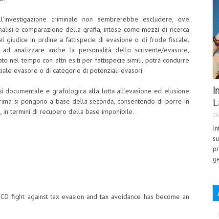
nell’investigazione criminale non sembrerebbe escludere, ove
 analisi e comparazione della grafia, intese come mezzi di ricerca
l giudice in ordine a fattispecie di evasione o di frode fiscale.
ta ad analizzare anche la personalità dello scrivente/evasore,
to nel tempo con altri esiti per fattispecie simili, potrà condurre
ale evasore o di categorie di potenziali evasori.
I
lisi documentale e grafologica alla lotta all’evasione ed elusione
L
la prima si pongono a base della seconda, consentendo di porre in
i, in termini di recupero della base imponibile.
Di
In
su
pr
ge
 OECD fight against tax evasion and tax avoidance has become an